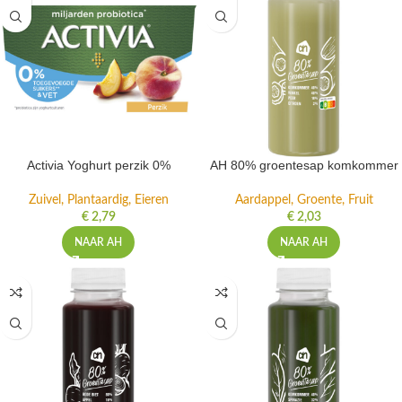
Activia Yoghurt perzik 0%
AH 80% groentesap komkommer
Zuivel, Plantaardig, Eieren
Aardappel, Groente, Fruit
€
2,79
€
2,03
NAAR AH
NAAR AH