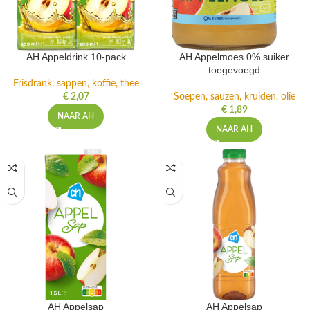
AH Appeldrink 10-pack
AH Appelmoes 0% suiker
toegevoegd
Frisdrank, sappen, koffie, thee
€
2,07
Soepen, sauzen, kruiden, olie
€
1,89
NAAR AH
NAAR AH
AH Appelsap
AH Appelsap