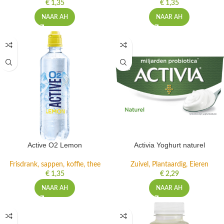
€
1,35
€
1,35
NAAR AH
NAAR AH
Active O2 Lemon
Activia Yoghurt naturel
Frisdrank, sappen, koffie, thee
Zuivel, Plantaardig, Eieren
€
1,35
€
2,29
NAAR AH
NAAR AH