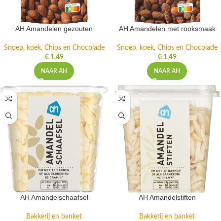
AH Amandelen gezouten
AH Amandelen met rooksmaak
Snoep, koek, Chips en Chocolade
Snoep, koek, Chips en Chocolade
€
1,49
€
1,49
NAAR AH
NAAR AH
AH Amandelschaafsel
AH Amandelstiften
Bakkerij en banket
Bakkerij en banket