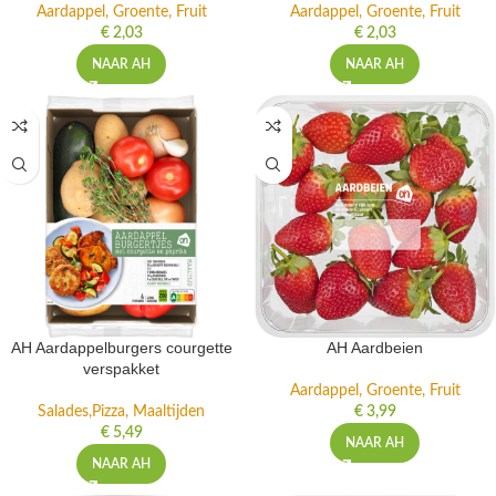
Aardappel, Groente, Fruit
Aardappel, Groente, Fruit
€
2,03
€
2,03
NAAR AH
NAAR AH
AH Aardappelburgers courgette
AH Aardbeien
verspakket
Aardappel, Groente, Fruit
Salades,Pizza, Maaltijden
€
3,99
€
5,49
NAAR AH
NAAR AH