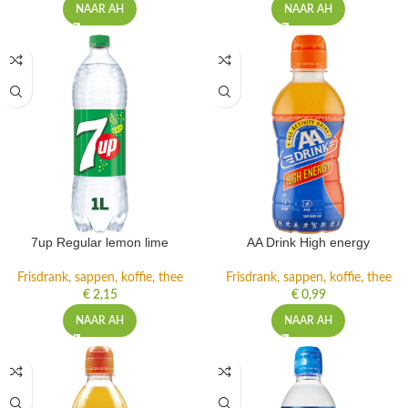
NAAR AH
NAAR AH
7up Regular lemon lime
AA Drink High energy
Frisdrank, sappen, koffie, thee
Frisdrank, sappen, koffie, thee
€
2,15
€
0,99
NAAR AH
NAAR AH