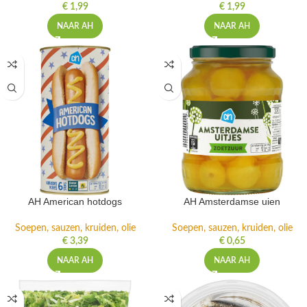
€
1,99
€
1,99
NAAR AH
NAAR AH
AH American hotdogs
AH Amsterdamse uien
Soepen, sauzen, kruiden, olie
Soepen, sauzen, kruiden, olie
€
3,39
€
0,65
NAAR AH
NAAR AH