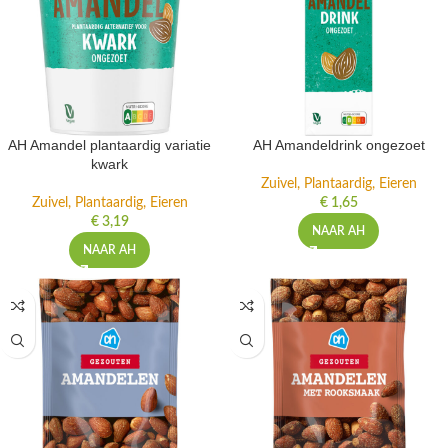
AH Amandel plantaardig variatie
AH Amandeldrink ongezoet
kwark
Zuivel, Plantaardig, Eieren
Zuivel, Plantaardig, Eieren
€
1,65
€
3,19
NAAR AH
NAAR AH