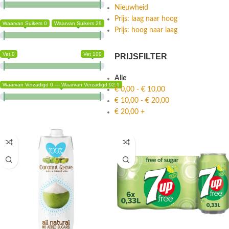
Nieuwheid
Prijs: laag naar hoog
Waarvan Suikers 0
Waarvan Suikers 29
Prijs: hoog naar laag
Vet 0
Vet 100
PRIJSFILTER
Alle
Waarvan Verzadigd 0 — Waarvan Verzadigd 92.1
€
0,00
-
€
10,00
€
10,00
-
€
20,00
€
20,00
+