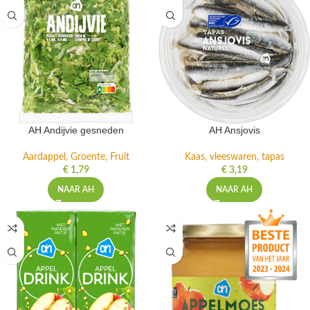
AH Andijvie gesneden
AH Ansjovis
Aardappel, Groente, Fruit
Kaas, vleeswaren, tapas
€
1,79
€
3,19
NAAR AH
NAAR AH