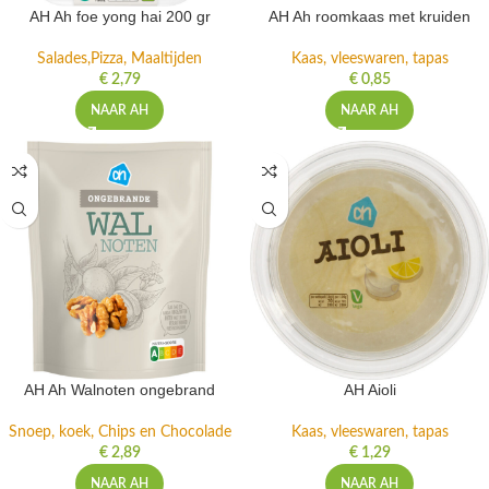
AH Ah foe yong hai 200 gr
AH Ah roomkaas met kruiden
Salades,Pizza, Maaltijden
Kaas, vleeswaren, tapas
€
2,79
€
0,85
NAAR AH
NAAR AH
AH Ah Walnoten ongebrand
AH Aioli
Snoep, koek, Chips en Chocolade
Kaas, vleeswaren, tapas
€
2,89
€
1,29
NAAR AH
NAAR AH