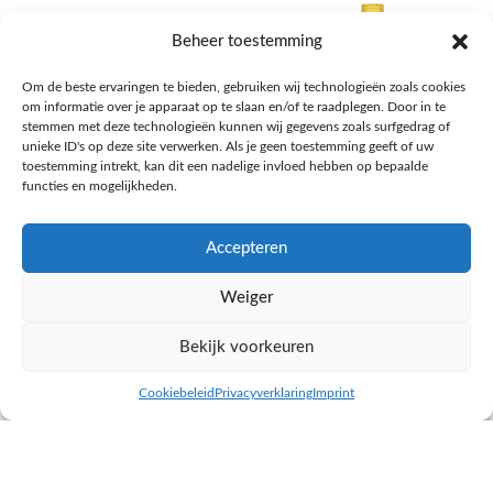
Beheer toestemming
Om de beste ervaringen te bieden, gebruiken wij technologieën zoals cookies
om informatie over je apparaat op te slaan en/of te raadplegen. Door in te
stemmen met deze technologieën kunnen wij gegevens zoals surfgedrag of
unieke ID's op deze site verwerken. Als je geen toestemming geeft of uw
toestemming intrekt, kan dit een nadelige invloed hebben op bepaalde
functies en mogelijkheden.
Accepteren
AH Appelsap 6-pack
AH Arachide olie
Weiger
Frisdrank, sappen, koffie, thee
Pasta, rijst en wereldkeuken
€
1,66
€
4,49
Bekijk voorkeuren
NAAR AH
NAAR AH
Cookiebeleid
Privacyverklaring
Imprint
inkel op
Filters