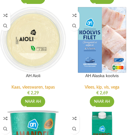
AH Aioli
AH Alaska koolvis
Kaas, vleeswaren, tapas
Vlees, kip, vis, vega
€
2,29
€
2,69
NAAR AH
NAAR AH