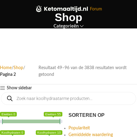
Forum
Shop
Categorieën
Home
Shop
Resultaat 49–96 van de 3838 resultaten wordt
Pagina 2
getoond
Show sidebar
Eiwitten 0
Eiwitten 55
SORTEREN OP
Populariteit
Koolhydraten 0
Koolhydraten 10
Gemiddelde waardering