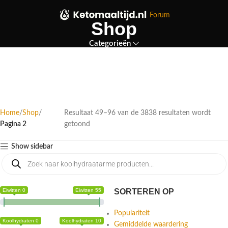
Forum
Shop
Categorieën
Home
Shop
Resultaat 49–96 van de 3838 resultaten wordt
Pagina 2
getoond
Show sidebar
Eiwitten 0
Eiwitten 55
SORTEREN OP
Populariteit
Koolhydraten 0
Koolhydraten 10
Gemiddelde waardering