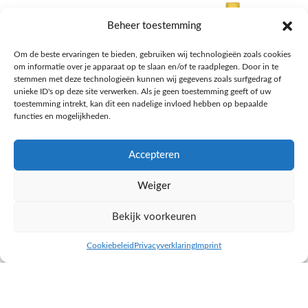
Beheer toestemming
Om de beste ervaringen te bieden, gebruiken wij technologieën zoals cookies
om informatie over je apparaat op te slaan en/of te raadplegen. Door in te
stemmen met deze technologieën kunnen wij gegevens zoals surfgedrag of
unieke ID's op deze site verwerken. Als je geen toestemming geeft of uw
toestemming intrekt, kan dit een nadelige invloed hebben op bepaalde
functies en mogelijkheden.
Accepteren
AH Appelsap 6-pack
AH Arachide olie
Weiger
Frisdrank, sappen, koffie, thee
Pasta, rijst en wereldkeuken
€
1,66
€
4,49
Bekijk voorkeuren
NAAR AH
NAAR AH
Cookiebeleid
Privacyverklaring
Imprint
inkel op
Filters