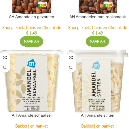
AH Amandelen gezouten
AH Amandelen met rooksmaak
Snoep, koek, Chips en Chocolade
Snoep, koek, Chips en Chocolade
€
1,49
€
1,49
NAAR AH
NAAR AH
AH Amandelschaafsel
AH Amandelstiften
Bakkerij en banket
Bakkerij en banket