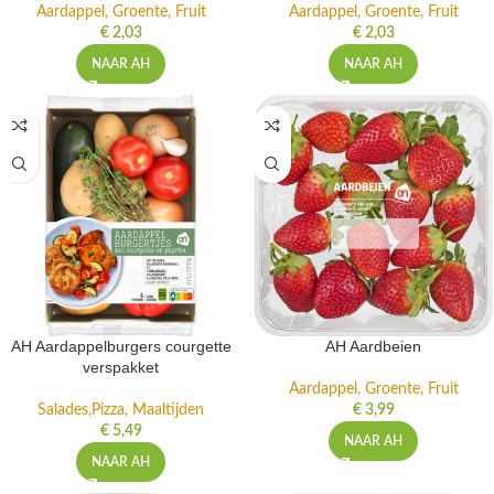
Aardappel, Groente, Fruit
Aardappel, Groente, Fruit
€
2,03
€
2,03
NAAR AH
NAAR AH
AH Aardappelburgers courgette
AH Aardbeien
verspakket
Aardappel, Groente, Fruit
Salades,Pizza, Maaltijden
€
3,99
€
5,49
NAAR AH
NAAR AH