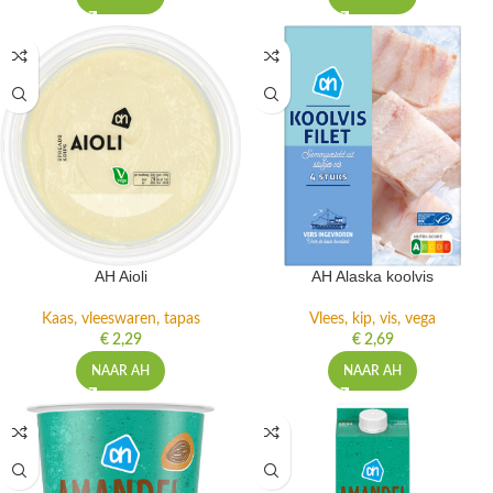
AH Aioli
AH Alaska koolvis
Kaas, vleeswaren, tapas
Vlees, kip, vis, vega
€
2,29
€
2,69
NAAR AH
NAAR AH