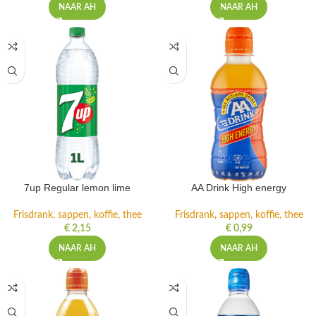
NAAR AH
NAAR AH
7up Regular lemon lime
AA Drink High energy
Frisdrank, sappen, koffie, thee
Frisdrank, sappen, koffie, thee
€
2,15
€
0,99
NAAR AH
NAAR AH