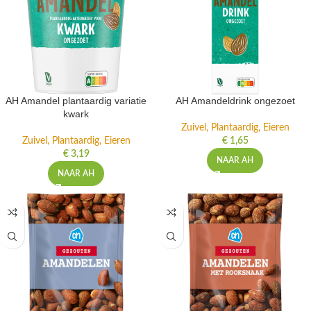
AH Amandel plantaardig variatie
AH Amandeldrink ongezoet
kwark
Zuivel, Plantaardig, Eieren
Zuivel, Plantaardig, Eieren
€
1,65
€
3,19
NAAR AH
NAAR AH