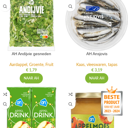
AH Andijvie gesneden
AH Ansjovis
Aardappel, Groente, Fruit
Kaas, vleeswaren, tapas
€
1,79
€
3,19
NAAR AH
NAAR AH