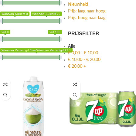
Nieuwheid
Prijs: laag naar hoog
Waarvan Suikers 0
Waarvan Suikers 29
Prijs: hoog naar laag
Vet 0
Vet 100
PRIJSFILTER
Alle
Waarvan Verzadigd 0 — Waarvan Verzadigd 92.1
€
0,00
-
€
10,00
€
10,00
-
€
20,00
€
20,00
+