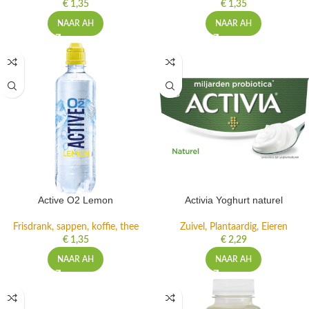
€
1,35
€
1,35
NAAR AH
NAAR AH
Active O2 Lemon
Activia Yoghurt naturel
Frisdrank, sappen, koffie, thee
Zuivel, Plantaardig, Eieren
€
1,35
€
2,29
NAAR AH
NAAR AH