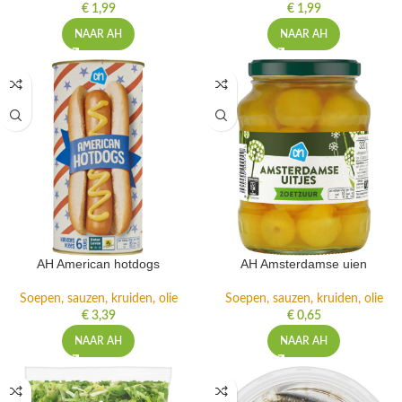
€
1,99
€
1,99
NAAR AH
NAAR AH
AH American hotdogs
AH Amsterdamse uien
Soepen, sauzen, kruiden, olie
Soepen, sauzen, kruiden, olie
€
3,39
€
0,65
NAAR AH
NAAR AH