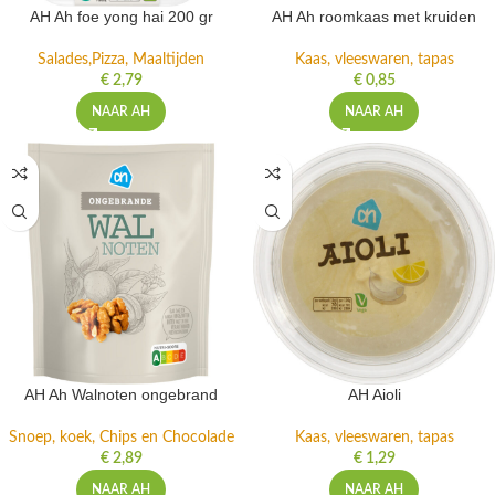
AH Ah foe yong hai 200 gr
AH Ah roomkaas met kruiden
Salades,Pizza, Maaltijden
Kaas, vleeswaren, tapas
€
2,79
€
0,85
NAAR AH
NAAR AH
AH Ah Walnoten ongebrand
AH Aioli
Snoep, koek, Chips en Chocolade
Kaas, vleeswaren, tapas
€
2,89
€
1,29
NAAR AH
NAAR AH