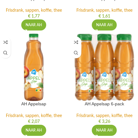
Frisdrank, sappen, koffie, thee
Frisdrank, sappen, koffie, thee
€
1,77
€
1,61
NAAR AH
NAAR AH
AH Appelsap
AH Appelsap 6-pack
Frisdrank, sappen, koffie, thee
Frisdrank, sappen, koffie, thee
€
2,07
€
3,26
NAAR AH
NAAR AH