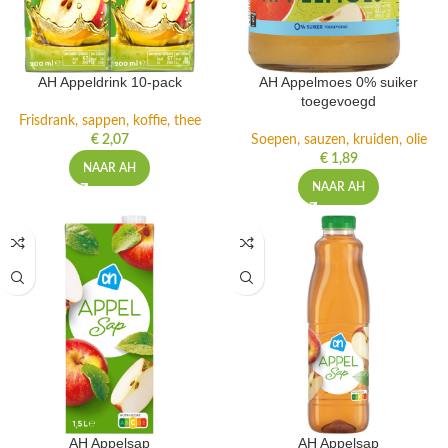
AH Appeldrink 10-pack
AH Appelmoes 0% suiker
toegevoegd
Frisdrank, sappen, koffie, thee
€
2,07
Soepen, sauzen, kruiden, olie
€
1,89
NAAR AH
NAAR AH
AH Appelsap
AH Appelsap