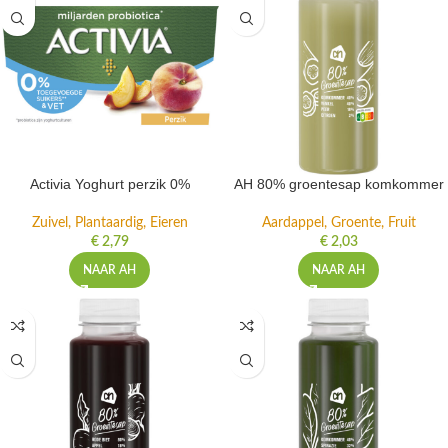
Activia Yoghurt perzik 0%
AH 80% groentesap komkommer
Zuivel, Plantaardig, Eieren
Aardappel, Groente, Fruit
€
2,79
€
2,03
NAAR AH
NAAR AH