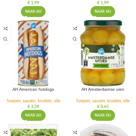
€
1,99
€
1,99
NAAR AH
NAAR AH
AH American hotdogs
AH Amsterdamse uien
Soepen, sauzen, kruiden, olie
Soepen, sauzen, kruiden, olie
€
3,39
€
0,65
NAAR AH
NAAR AH