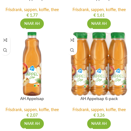
Frisdrank, sappen, koffie, thee
Frisdrank, sappen, koffie, thee
€
1,77
€
1,61
NAAR AH
NAAR AH
AH Appelsap
AH Appelsap 6-pack
Frisdrank, sappen, koffie, thee
Frisdrank, sappen, koffie, thee
€
2,07
€
3,26
NAAR AH
NAAR AH