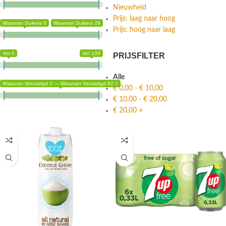
Nieuwheid
Prijs: laag naar hoog
Waarvan Suikers 0
Waarvan Suikers 29
Prijs: hoog naar laag
Vet 0
Vet 100
PRIJSFILTER
Alle
Waarvan Verzadigd 0 — Waarvan Verzadigd 92.1
€
0,00
-
€
10,00
€
10,00
-
€
20,00
€
20,00
+