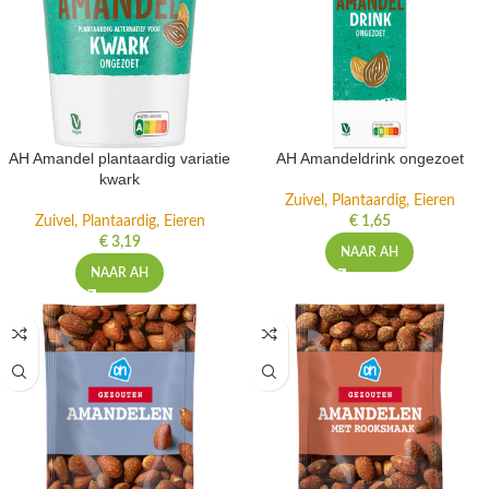
AH Amandel plantaardig variatie
AH Amandeldrink ongezoet
kwark
Zuivel, Plantaardig, Eieren
Zuivel, Plantaardig, Eieren
€
1,65
€
3,19
NAAR AH
NAAR AH