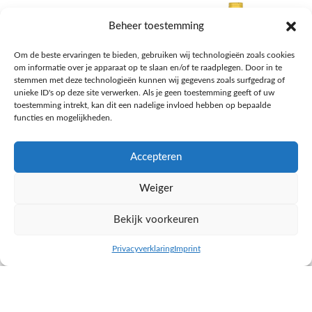
Beheer toestemming
Om de beste ervaringen te bieden, gebruiken wij technologieën zoals cookies
om informatie over je apparaat op te slaan en/of te raadplegen. Door in te
stemmen met deze technologieën kunnen wij gegevens zoals surfgedrag of
unieke ID's op deze site verwerken. Als je geen toestemming geeft of uw
toestemming intrekt, kan dit een nadelige invloed hebben op bepaalde
functies en mogelijkheden.
Accepteren
AH Appelsap 6-pack
AH Arachide olie
Weiger
Frisdrank, sappen, koffie, thee
Pasta, rijst en wereldkeuken
€
1,66
€
4,49
Bekijk voorkeuren
NAAR AH
NAAR AH
Privacyverklaring
Imprint
inkel op
Filters