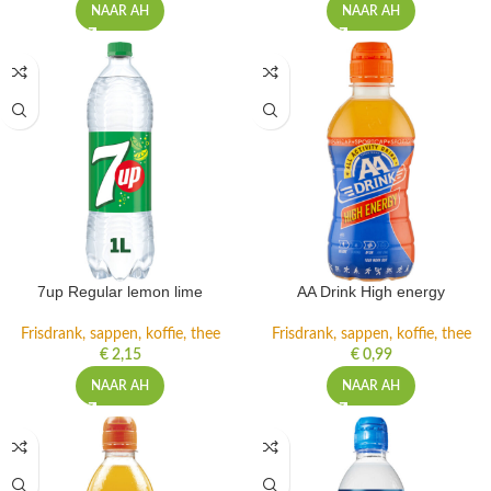
NAAR AH
NAAR AH
7up Regular lemon lime
AA Drink High energy
Frisdrank, sappen, koffie, thee
Frisdrank, sappen, koffie, thee
€
2,15
€
0,99
NAAR AH
NAAR AH