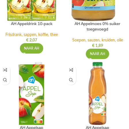
AH Appeldrink 10-pack
AH Appelmoes 0% suiker
toegevoegd
Frisdrank, sappen, koffie, thee
€
2,07
Soepen, sauzen, kruiden, olie
€
1,89
NAAR AH
NAAR AH
AH Appelsap
AH Appelsap