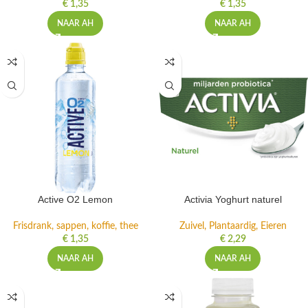
€
1,35
€
1,35
NAAR AH
NAAR AH
Active O2 Lemon
Activia Yoghurt naturel
Frisdrank, sappen, koffie, thee
Zuivel, Plantaardig, Eieren
€
1,35
€
2,29
NAAR AH
NAAR AH