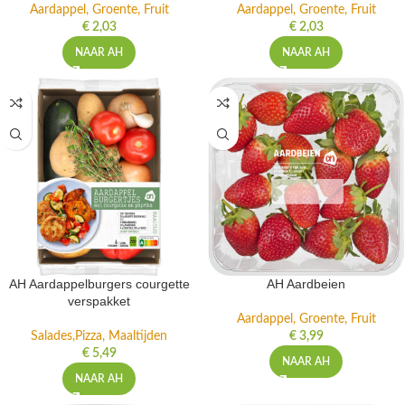
Aardappel, Groente, Fruit
Aardappel, Groente, Fruit
€
2,03
€
2,03
NAAR AH
NAAR AH
AH Aardappelburgers courgette
AH Aardbeien
verspakket
Aardappel, Groente, Fruit
Salades,Pizza, Maaltijden
€
3,99
€
5,49
NAAR AH
NAAR AH