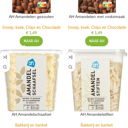
AH Amandelen gezouten
AH Amandelen met rooksmaak
Snoep, koek, Chips en Chocolade
Snoep, koek, Chips en Chocolade
€
1,49
€
1,49
NAAR AH
NAAR AH
AH Amandelschaafsel
AH Amandelstiften
Bakkerij en banket
Bakkerij en banket