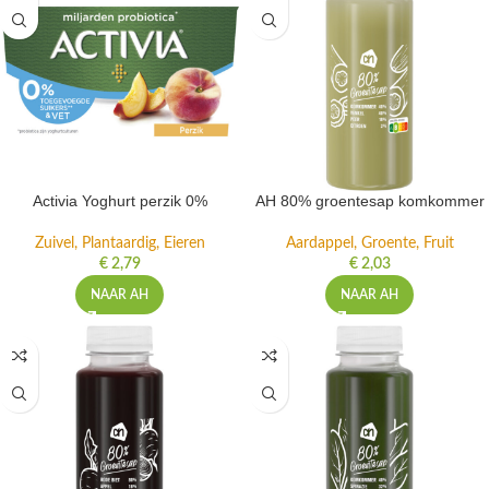
Activia Yoghurt perzik 0%
AH 80% groentesap komkommer
Zuivel, Plantaardig, Eieren
Aardappel, Groente, Fruit
€
2,79
€
2,03
NAAR AH
NAAR AH