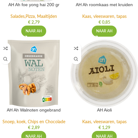
AH Ah foe yong hai 200 gr
AH Ah roomkaas met kruiden
Salades,Pizza, Maaltijden
Kaas, vleeswaren, tapas
€
2,79
€
0,85
NAAR AH
NAAR AH
AH Ah Walnoten ongebrand
AH Aioli
Snoep, koek, Chips en Chocolade
Kaas, vleeswaren, tapas
€
2,89
€
1,29
NAAR AH
NAAR AH