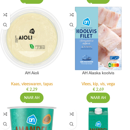
AH Aioli
AH Alaska koolvis
Kaas, vleeswaren, tapas
Vlees, kip, vis, vega
€
2,29
€
2,69
NAAR AH
NAAR AH