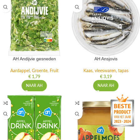
AH Andijvie gesneden
AH Ansjovis
Aardappel, Groente, Fruit
Kaas, vleeswaren, tapas
€
1,79
€
3,19
NAAR AH
NAAR AH