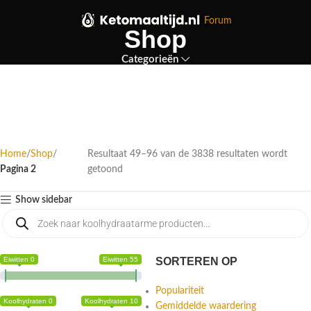
Forum
Shop
Categorieën
Home
Shop
Resultaat 49–96 van de 3838 resultaten wordt
Pagina 2
getoond
Show sidebar
Eiwitten 0
Eiwitten 55
SORTEREN OP
Populariteit
Koolhydraten 0
Koolhydraten 10
Gemiddelde waardering