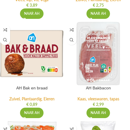
Vlees, kip, vis, vega
Zuivel, Plantaardig, Eieren
€
3,89
€
2,75
NAAR AH
NAAR AH
AH Bak en braad
AH Bakbacon
Zuivel, Plantaardig, Eieren
Kaas, vleeswaren, tapas
€
0,89
€
2,99
NAAR AH
NAAR AH