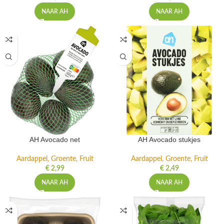
NAAR AH
NAAR AH
AH Avocado net
AH Avocado stukjes
Aardappel, Groente, Fruit
Aardappel, Groente, Fruit
€
2,99
€
2,49
NAAR AH
NAAR AH