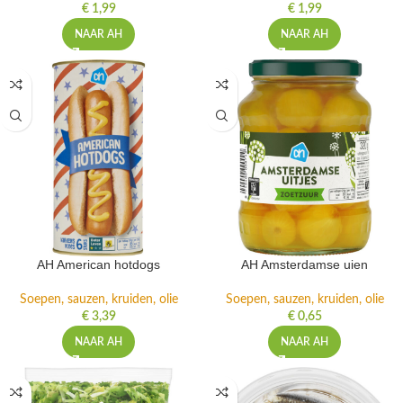
€
1,99
€
1,99
NAAR AH
NAAR AH
AH American hotdogs
AH Amsterdamse uien
Soepen, sauzen, kruiden, olie
Soepen, sauzen, kruiden, olie
€
3,39
€
0,65
NAAR AH
NAAR AH