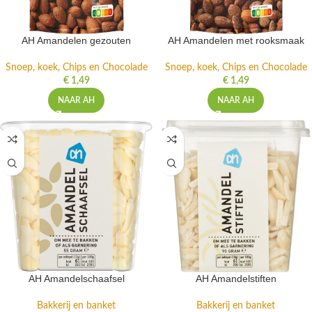
AH Amandelen gezouten
AH Amandelen met rooksmaak
Snoep, koek, Chips en Chocolade
Snoep, koek, Chips en Chocolade
€
1,49
€
1,49
NAAR AH
NAAR AH
AH Amandelschaafsel
AH Amandelstiften
Bakkerij en banket
Bakkerij en banket