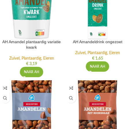
AH Amandel plantaardig variatie
AH Amandeldrink ongezoet
kwark
Zuivel, Plantaardig, Eieren
Zuivel, Plantaardig, Eieren
€
1,65
€
3,19
NAAR AH
NAAR AH