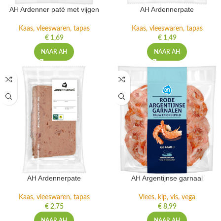
AH Ardenner paté met vijgen
AH Ardennerpate
Kaas, vleeswaren, tapas
Kaas, vleeswaren, tapas
€
1,69
€
1,49
NAAR AH
NAAR AH
AH Ardennerpate
AH Argentijnse garnaal
Kaas, vleeswaren, tapas
Vlees, kip, vis, vega
€
2,75
€
8,99
NAAR AH
NAAR AH