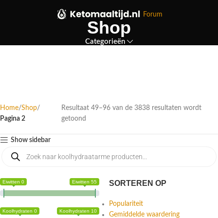
Forum
Shop
Categorieën
Home
Shop
Resultaat 49–96 van de 3838 resultaten wordt
Pagina 2
getoond
Show sidebar
Eiwitten 0
Eiwitten 55
SORTEREN OP
Populariteit
Koolhydraten 0
Koolhydraten 10
Gemiddelde waardering