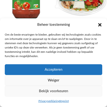
AH Basilicum pastasaus
AH Basis maaltijdsalade gegrilde
Beheer toestemming
kip
Pasta, rijst en wereldkeuken
Om de beste ervaringen te bieden, gebruiken wij technologieën zoals cookies
€
1,59
Salades,Pizza, Maaltijden
om informatie over je apparaat op te slaan en/of te raadplegen. Door in te
€
3,39
NAAR AH
stemmen met deze technologieën kunnen wij gegevens zoals surfgedrag of
NAAR AH
unieke ID's op deze site verwerken. Als je geen toestemming geeft of uw
toestemming intrekt, kan dit een nadelige invloed hebben op bepaalde
functies en mogelijkheden.
Accepteren
Weiger
Bekijk voorkeuren
Privacyverklaring
Imprint
inkel op
Filters