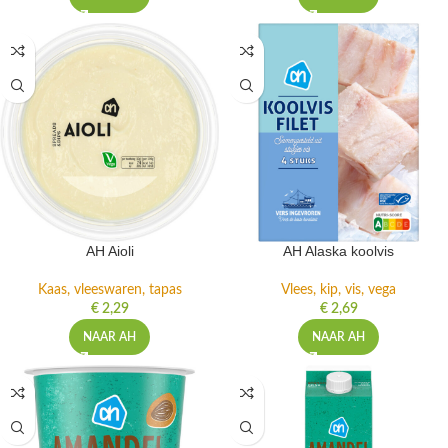
AH Aioli
AH Alaska koolvis
Kaas, vleeswaren, tapas
Vlees, kip, vis, vega
€
2,29
€
2,69
NAAR AH
NAAR AH