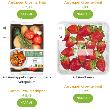
Aardappel, Groente, Fruit
Aardappel, Groente, Fruit
€
2,03
€
2,03
NAAR AH
NAAR AH
AH Aardappelburgers courgette
AH Aardbeien
verspakket
Aardappel, Groente, Fruit
Salades,Pizza, Maaltijden
€
3,99
€
5,49
NAAR AH
NAAR AH