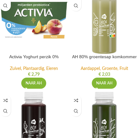
Activia Yoghurt perzik 0%
AH 80% groentesap komkommer
Zuivel, Plantaardig, Eieren
Aardappel, Groente, Fruit
€
2,79
€
2,03
NAAR AH
NAAR AH