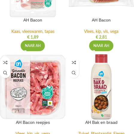
AH Bacon
AH Bacon
Kaas, vleeswaren, tapas
Vlees, kip, vis, vega
€
1,89
€
2,81
NAAR AH
NAAR AH
AH Bacon reepjes
AH Bak en braad