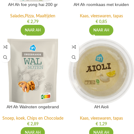
AH Ah foe yong hai 200 gr
AH Ah roomkaas met kruiden
Salades,Pizza, Maaltijden
Kaas, vleeswaren, tapas
€
2,79
€
0,85
NAAR AH
NAAR AH
AH Ah Walnoten ongebrand
AH Aioli
Snoep, koek, Chips en Chocolade
Kaas, vleeswaren, tapas
€
2,89
€
1,29
NAAR AH
NAAR AH