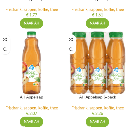
Frisdrank, sappen, koffie, thee
Frisdrank, sappen, koffie, thee
€
1,77
€
1,61
NAAR AH
NAAR AH
AH Appelsap
AH Appelsap 6-pack
Frisdrank, sappen, koffie, thee
Frisdrank, sappen, koffie, thee
€
2,07
€
3,26
NAAR AH
NAAR AH