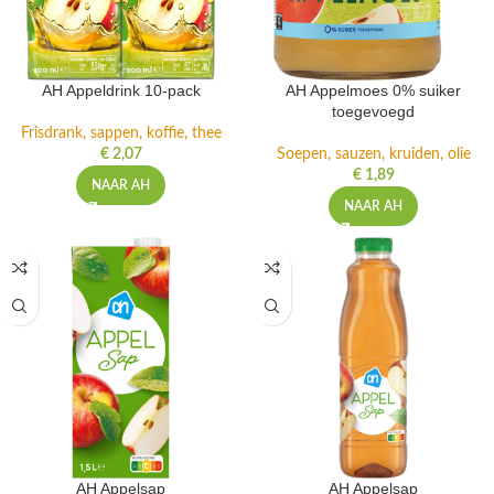
AH Appeldrink 10-pack
AH Appelmoes 0% suiker
toegevoegd
Frisdrank, sappen, koffie, thee
€
2,07
Soepen, sauzen, kruiden, olie
€
1,89
NAAR AH
NAAR AH
AH Appelsap
AH Appelsap