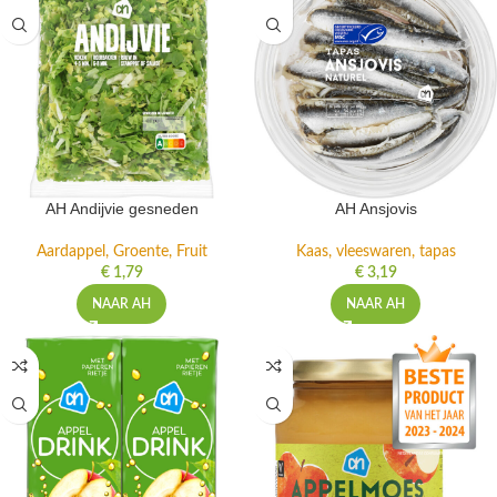
AH Andijvie gesneden
AH Ansjovis
Aardappel, Groente, Fruit
Kaas, vleeswaren, tapas
€
1,79
€
3,19
NAAR AH
NAAR AH