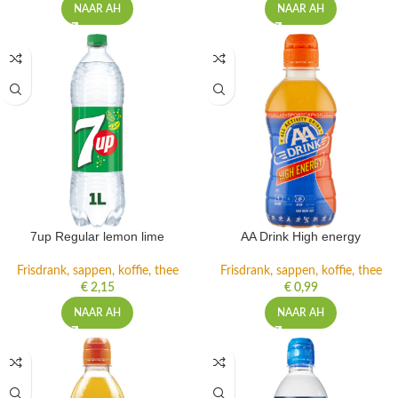
NAAR AH
NAAR AH
7up Regular lemon lime
AA Drink High energy
Frisdrank, sappen, koffie, thee
Frisdrank, sappen, koffie, thee
€
2,15
€
0,99
NAAR AH
NAAR AH