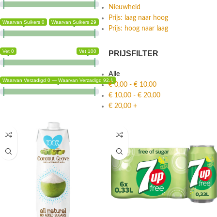
Nieuwheid
Prijs: laag naar hoog
Waarvan Suikers 0
Waarvan Suikers 29
Prijs: hoog naar laag
Vet 0
Vet 100
PRIJSFILTER
Alle
Waarvan Verzadigd 0 — Waarvan Verzadigd 92.1
€
0,00
-
€
10,00
€
10,00
-
€
20,00
€
20,00
+