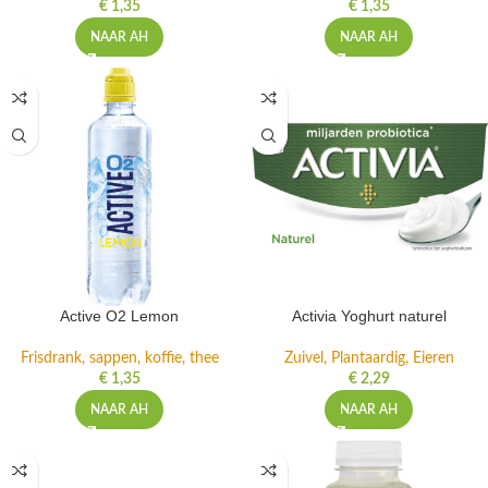
€
1,35
€
1,35
NAAR AH
NAAR AH
Active O2 Lemon
Activia Yoghurt naturel
Frisdrank, sappen, koffie, thee
Zuivel, Plantaardig, Eieren
€
1,35
€
2,29
NAAR AH
NAAR AH