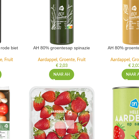
rode biet
AH 80% groentesap spinazie
AH 80% groente
, Fruit
Aardappel, Groente, Fruit
Aardappel, Gro
€
2,03
€
2,0
NAAR AH
NAAR 