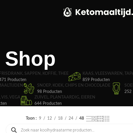
Shop
FRISDRANK, SAPPEN, KOFFIE, THEE
KAAS, VLEESWAREN, TAP
471 Producten
859 Producten
MAALTIJDEN
SNOEP, KOEK, CHIPS EN CHOCOLADE
SOE
98 Producten
252 
, VIS, VEGA
ZUIVEL, PLANTAARDIG, EIEREN
cten
644 Producten
Toon
9
12
18
24
48