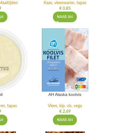
Maaltijden
Kaas, vleeswaren, tapas
9
€
0,85
AH
NAAR AH
li
AH Alaska koolvis
ren, tapas
Vlees, kip, vis, vega
9
€
2,69
AH
NAAR AH