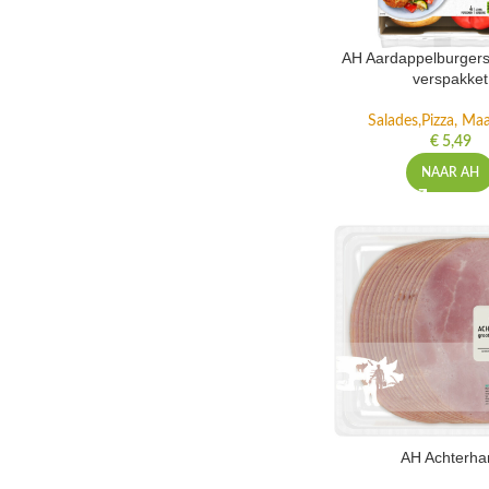
AH Aardappelburgers
verspakket
Salades,Pizza, Maa
€
5,49
NAAR AH
AH Achterh