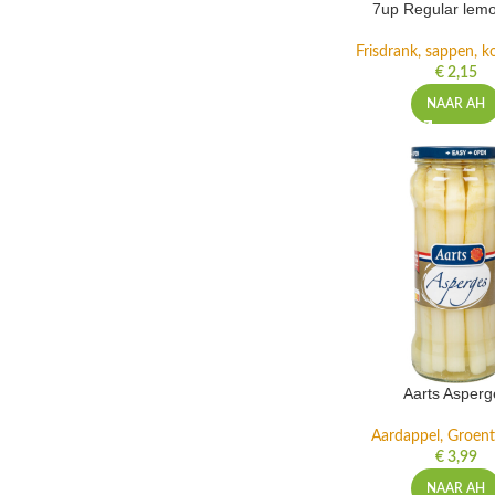
7up Regular lemo
Frisdrank, sappen, ko
€
2,15
NAAR AH
Aarts Asperg
Aardappel, Groente
€
3,99
NAAR AH