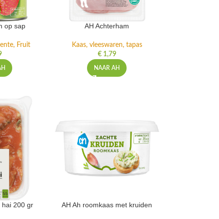
n op sap
AH Achterham
ente, Fruit
Kaas, vleeswaren, tapas
9
€
1,79
AH
NAAR AH
 hai 200 gr
AH Ah roomkaas met kruiden