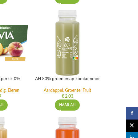
t perzik 0%
AH 80% groentesap komkommer
dig, Eieren
Aardappel, Groente, Fruit
9
€
2,03
AH
NAAR AH
Faceb
X