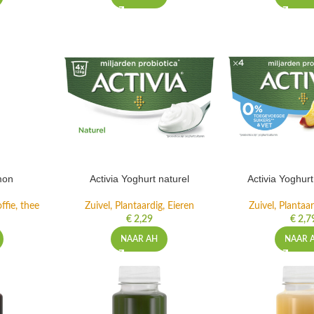
mon
Activia Yoghurt naturel
Activia Yoghur
ffie, thee
Zuivel, Plantaardig, Eieren
Zuivel, Plantaar
€
2,29
€
2,7
NAAR AH
NAAR 