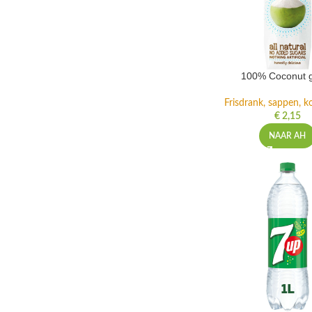
100% Coconut 
Frisdrank, sappen, ko
€
2,15
NAAR AH