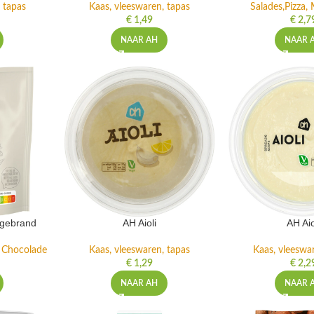
 tapas
Kaas, vleeswaren, tapas
Salades,Pizza, 
€
1,49
€
2,7
NAAR AH
NAAR 
ngebrand
AH Aioli
AH Aio
n Chocolade
Kaas, vleeswaren, tapas
Kaas, vleeswa
€
1,29
€
2,2
NAAR AH
NAAR 