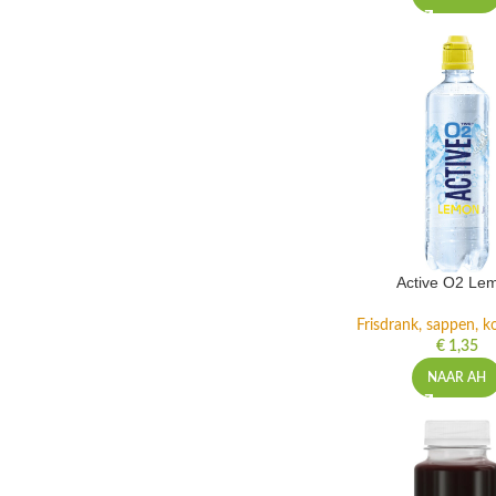
Active O2 Le
Frisdrank, sappen, ko
€
1,35
NAAR AH