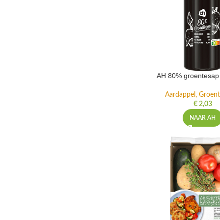
AH 80% groentesap 
Aardappel, Groente
€
2,03
NAAR AH