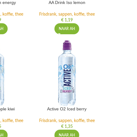
h energy
AA Drink Iso lemon
 koffie, thee
Frisdrank, sappen, koffie, thee
9
€
1,19
AH
NAAR AH
ple kiwi
Active O2 Iced berry
 koffie, thee
Frisdrank, sappen, koffie, thee
5
€
1,35
AH
NAAR AH