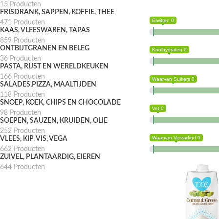
15 Producten
FRISDRANK, SAPPEN, KOFFIE, THEE
Eiwitten 0
471 Producten
KAAS, VLEESWAREN, TAPAS
859 Producten
ONTBIJTGRANEN EN BELEG
Koolhydraten 0
36 Producten
PASTA, RIJST EN WERELDKEUKEN
166 Producten
Waarvan Suikers 0
SALADES,PIZZA, MAALTIJDEN
118 Producten
SNOEP, KOEK, CHIPS EN CHOCOLADE
Vet 0
98 Producten
SOEPEN, SAUZEN, KRUIDEN, OLIE
252 Producten
Waarvan Verzadigd 0
VLEES, KIP, VIS, VEGA
662 Producten
ZUIVEL, PLANTAARDIG, EIEREN
644 Producten