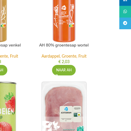
linked
What
Teleg
sap venkel
AH 80% groentesap wortel
ente, Fruit
Aardappel, Groente, Fruit
3
€
2,03
AH
NAAR AH