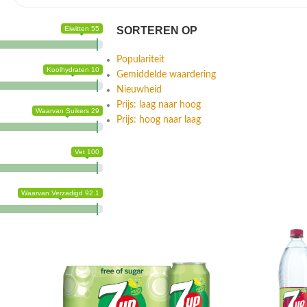
Eiwitten 55
SORTEREN OP
Populariteit
Koolhydraten 10
Gemiddelde waardering
Nieuwheid
Prijs: laag naar hoog
Waarvan Suikers 29
Prijs: hoog naar laag
Vet 100
Waarvan Verzadigd 92.1