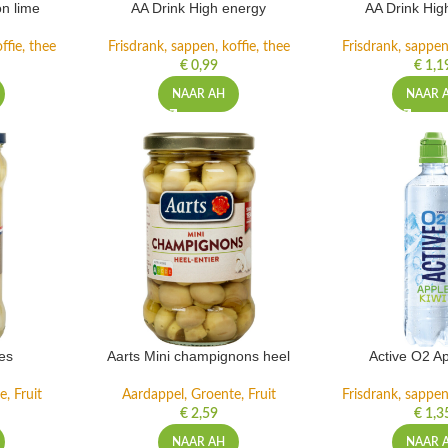
n lime
AA Drink High energy
AA Drink Hig
ffie, thee
Frisdrank, sappen, koffie, thee
Frisdrank, sappen,
€
0,99
€
1,1
NAAR AH
NAAR 
es
Aarts Mini champignons heel
Active O2 Ap
, Fruit
Aardappel, Groente, Fruit
Frisdrank, sappen,
€
2,59
€
1,3
NAAR AH
NAAR 