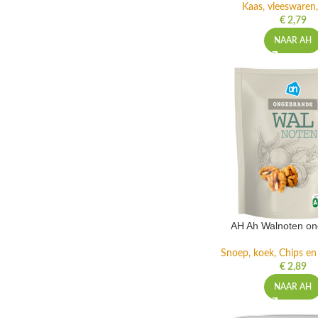
Kaas, vleeswaren,
€
2,79
NAAR AH
AH Ah Walnoten o
Snoep, koek, Chips e
€
2,89
NAAR AH