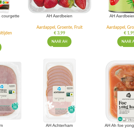
 courgette
AH Aardbeien
AH Aardbeie
Aardappel, Groente, Fruit
Aardappel, Gro
ltijden
€
3,99
€
1,9
NAAR AH
NAAR 
am
AH Achterham
AH Ah foe yong