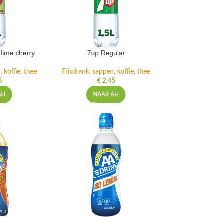
lime cherry
7up Regular
 koffie, thee
Frisdrank, sappen, koffie, thee
5
€
2,45
AH
NAAR AH