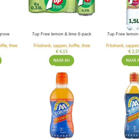
grove
7up Free lemon & lime 6-pack
7up Free lemon 
ffie, thee
Frisdrank, sappen, koffie, thee
Frisdrank, sappen,
€
4,15
€
2,5
NAAR AH
NAAR 