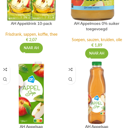
AH Appeldrink 10-pack
AH Appelmoes 0% suiker
toegevoegd
Frisdrank, sappen, koffie, thee
€
2,07
Soepen, sauzen, kruiden, olie
€
1,89
NAAR AH
NAAR AH
AH Appelsap
AH Appelsap