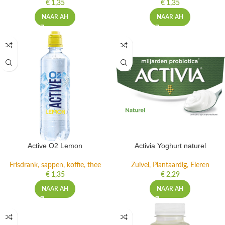
€
1,35
€
1,35
NAAR AH
NAAR AH
Active O2 Lemon
Activia Yoghurt naturel
Frisdrank, sappen, koffie, thee
Zuivel, Plantaardig, Eieren
€
1,35
€
2,29
NAAR AH
NAAR AH