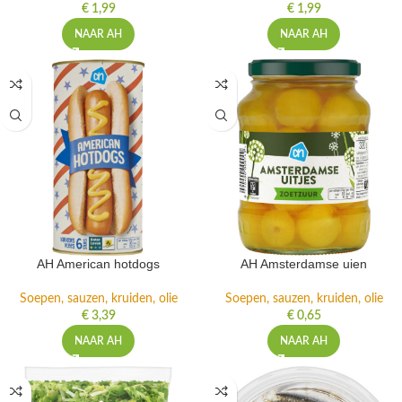
€
1,99
€
1,99
NAAR AH
NAAR AH
AH American hotdogs
AH Amsterdamse uien
Soepen, sauzen, kruiden, olie
Soepen, sauzen, kruiden, olie
€
3,39
€
0,65
NAAR AH
NAAR AH