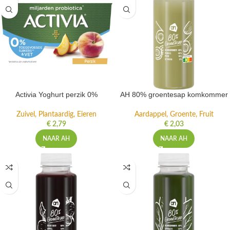
Activia Yoghurt perzik 0%
AH 80% groentesap komkommer
Zuivel, Plantaardig, Eieren
Aardappel, Groente, Fruit
€
2,79
€
2,03
NAAR AH
NAAR AH