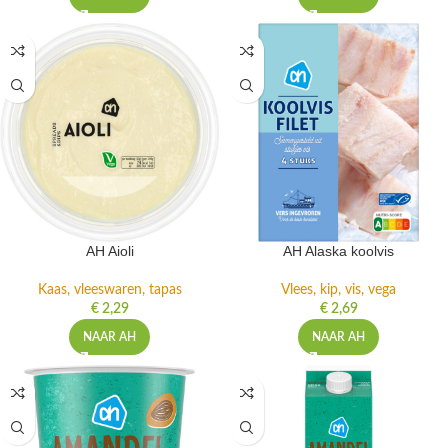
AH Aioli
AH Alaska koolvis
Kaas, vleeswaren, tapas
Vlees, kip, vis, vega
€
2,29
€
2,69
NAAR AH
NAAR AH