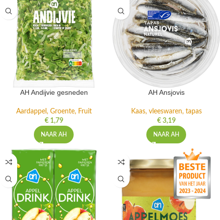
AH Andijvie gesneden
AH Ansjovis
Aardappel, Groente, Fruit
Kaas, vleeswaren, tapas
€
1,79
€
3,19
NAAR AH
NAAR AH