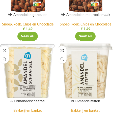
AH Amandelen gezouten
AH Amandelen met rooksmaak
Snoep, koek, Chips en Chocolade
Snoep, koek, Chips en Chocolade
€
1,49
€
1,49
NAAR AH
NAAR AH
AH Amandelschaafsel
AH Amandelstiften
Bakkerij en banket
Bakkerij en banket