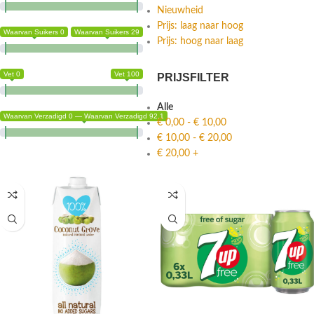
Nieuwheid
Prijs: laag naar hoog
Waarvan Suikers 0
Waarvan Suikers 29
Prijs: hoog naar laag
Vet 0
Vet 100
PRIJSFILTER
Alle
Waarvan Verzadigd 0 — Waarvan Verzadigd 92.1
€
0,00
-
€
10,00
€
10,00
-
€
20,00
€
20,00
+