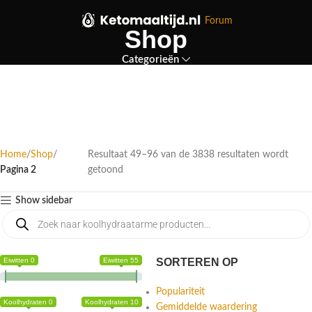
Forum
Shop
Categorieën
Home
Shop
Resultaat 49–96 van de 3838 resultaten wordt
Pagina 2
getoond
Show sidebar
Eiwitten 0
Eiwitten 55
SORTEREN OP
Populariteit
Koolhydraten 0
Koolhydraten 10
Gemiddelde waardering