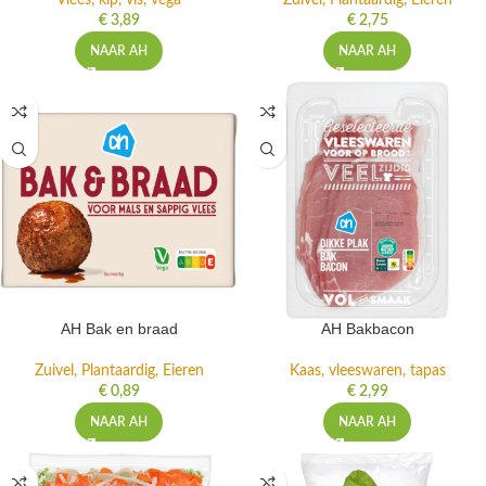
Vlees, kip, vis, vega
Zuivel, Plantaardig, Eieren
€
3,89
€
2,75
NAAR AH
NAAR AH
AH Bak en braad
AH Bakbacon
Zuivel, Plantaardig, Eieren
Kaas, vleeswaren, tapas
€
0,89
€
2,99
NAAR AH
NAAR AH