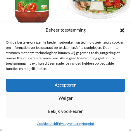
AH Basilicum pastasaus
AH Basis maaltijdsalade gegrilde
Beheer toestemming
kip
Pasta, rijst en wereldkeuken
Om de beste ervaringen te bieden, gebruiken wij technologieën zoals cookies
€
1,59
Salades,Pizza, Maaltijden
om informatie over je apparaat op te slaan en/of te raadplegen. Door in te
€
3,39
NAAR AH
stemmen met deze technologieën kunnen wij gegevens zoals surfgedrag of
NAAR AH
unieke ID's op deze site verwerken. Als je geen toestemming geeft of uw
toestemming intrekt, kan dit een nadelige invloed hebben op bepaalde
functies en mogelijkheden.
Accepteren
Weiger
Bekijk voorkeuren
Cookiebeleid
Privacyverklaring
Imprint
inkel op
Filters