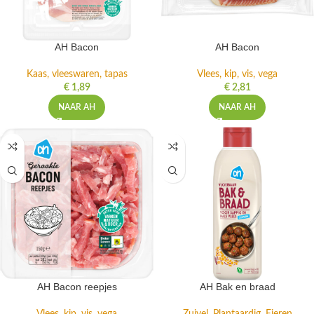
AH Bacon
AH Bacon
Kaas, vleeswaren, tapas
Vlees, kip, vis, vega
€
1,89
€
2,81
NAAR AH
NAAR AH
AH Bacon reepjes
AH Bak en braad