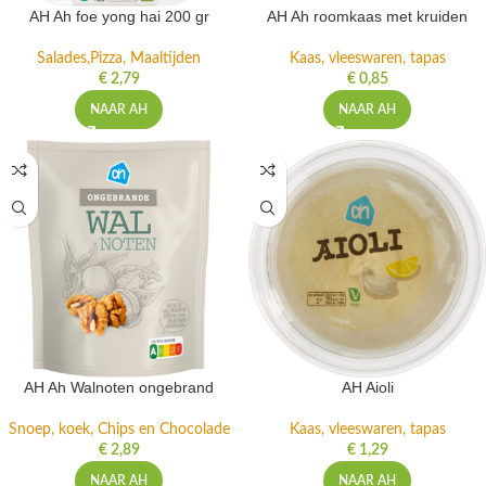
AH Ah foe yong hai 200 gr
AH Ah roomkaas met kruiden
Salades,Pizza, Maaltijden
Kaas, vleeswaren, tapas
€
2,79
€
0,85
NAAR AH
NAAR AH
AH Ah Walnoten ongebrand
AH Aioli
Snoep, koek, Chips en Chocolade
Kaas, vleeswaren, tapas
€
2,89
€
1,29
NAAR AH
NAAR AH