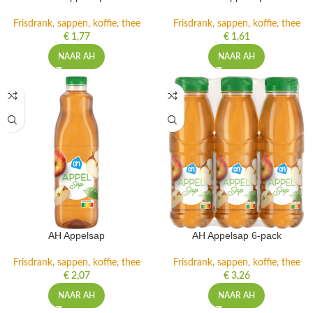
Frisdrank, sappen, koffie, thee
Frisdrank, sappen, koffie, thee
€
1,77
€
1,61
NAAR AH
NAAR AH
AH Appelsap
AH Appelsap 6-pack
Frisdrank, sappen, koffie, thee
Frisdrank, sappen, koffie, thee
€
2,07
€
3,26
NAAR AH
NAAR AH