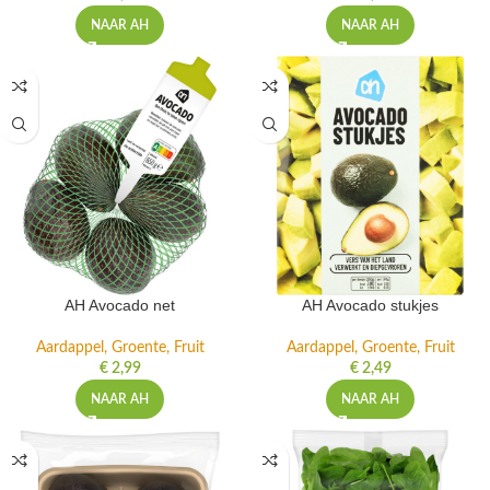
NAAR AH
NAAR AH
AH Avocado net
AH Avocado stukjes
Aardappel, Groente, Fruit
Aardappel, Groente, Fruit
€
2,99
€
2,49
NAAR AH
NAAR AH