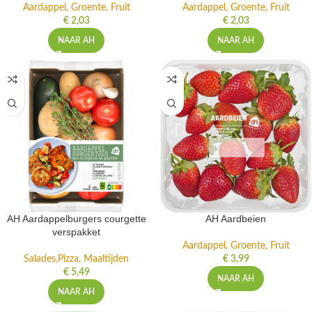
Aardappel, Groente, Fruit
Aardappel, Groente, Fruit
€
2,03
€
2,03
NAAR AH
NAAR AH
AH Aardappelburgers courgette
AH Aardbeien
verspakket
Aardappel, Groente, Fruit
Salades,Pizza, Maaltijden
€
3,99
€
5,49
NAAR AH
NAAR AH