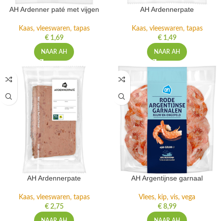
AH Ardenner paté met vijgen
AH Ardennerpate
Kaas, vleeswaren, tapas
Kaas, vleeswaren, tapas
€
1,69
€
1,49
NAAR AH
NAAR AH
AH Ardennerpate
AH Argentijnse garnaal
Kaas, vleeswaren, tapas
Vlees, kip, vis, vega
€
2,75
€
8,99
NAAR AH
NAAR AH