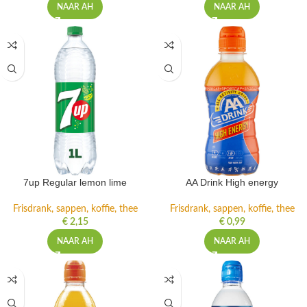
NAAR AH
NAAR AH
7up Regular lemon lime
AA Drink High energy
Frisdrank, sappen, koffie, thee
Frisdrank, sappen, koffie, thee
€
2,15
€
0,99
NAAR AH
NAAR AH