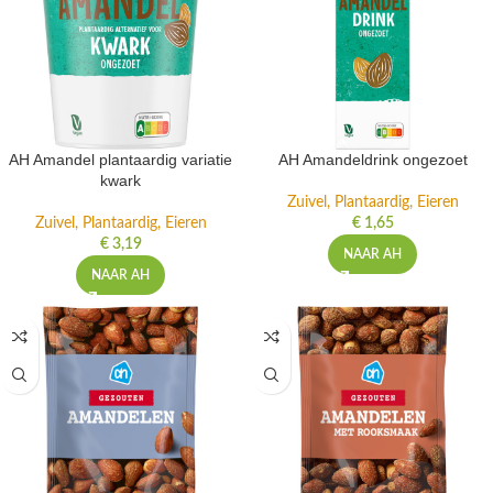
AH Amandel plantaardig variatie
AH Amandeldrink ongezoet
kwark
Zuivel, Plantaardig, Eieren
Zuivel, Plantaardig, Eieren
€
1,65
€
3,19
NAAR AH
NAAR AH