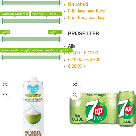
Nieuwheid
Prijs: laag naar hoog
Waarvan Suikers 0
Waarvan Suikers 29
Prijs: hoog naar laag
Vet 0
Vet 100
PRIJSFILTER
Alle
Waarvan Verzadigd 0 — Waarvan Verzadigd 92.1
€
0,00
-
€
10,00
€
10,00
-
€
20,00
€
20,00
+