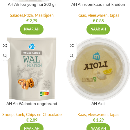
AH Ah foe yong hai 200 gr
AH Ah roomkaas met kruiden
Salades,Pizza, Maaltijden
Kaas, vleeswaren, tapas
€
2,79
€
0,85
NAAR AH
NAAR AH
AH Ah Walnoten ongebrand
AH Aioli
Snoep, koek, Chips en Chocolade
Kaas, vleeswaren, tapas
€
2,89
€
1,29
NAAR AH
NAAR AH