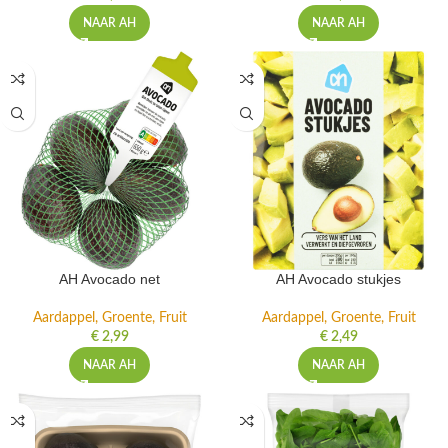
NAAR AH
NAAR AH
AH Avocado net
AH Avocado stukjes
Aardappel, Groente, Fruit
Aardappel, Groente, Fruit
€
2,99
€
2,49
NAAR AH
NAAR AH