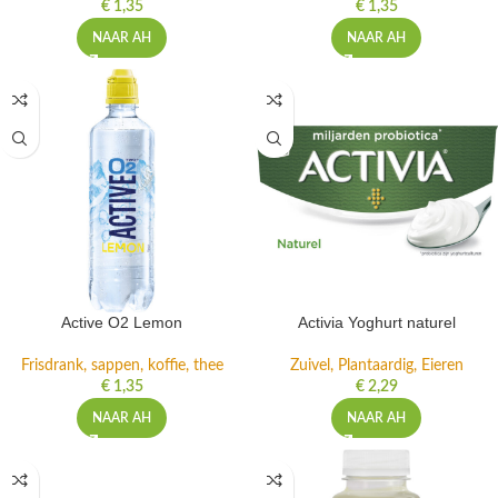
€
1,35
€
1,35
NAAR AH
NAAR AH
Active O2 Lemon
Activia Yoghurt naturel
Frisdrank, sappen, koffie, thee
Zuivel, Plantaardig, Eieren
€
1,35
€
2,29
NAAR AH
NAAR AH