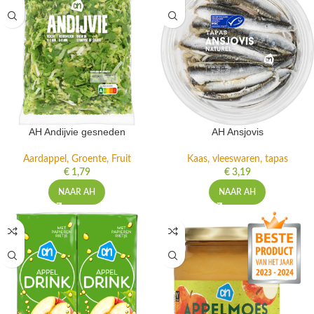
AH Andijvie gesneden
AH Ansjovis
Aardappel, Groente, Fruit
Kaas, vleeswaren, tapas
€
1,79
€
3,19
NAAR AH
NAAR AH