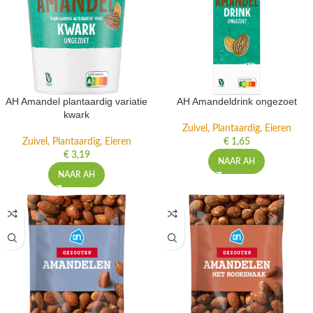
AH Amandel plantaardig variatie
AH Amandeldrink ongezoet
kwark
Zuivel, Plantaardig, Eieren
Zuivel, Plantaardig, Eieren
€
1,65
€
3,19
NAAR AH
NAAR AH