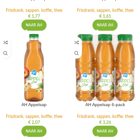
Frisdrank, sappen, koffie, thee
Frisdrank, sappen, koffie, thee
€
1,77
€
1,61
NAAR AH
NAAR AH
AH Appelsap
AH Appelsap 6-pack
Frisdrank, sappen, koffie, thee
Frisdrank, sappen, koffie, thee
€
2,07
€
3,26
NAAR AH
NAAR AH