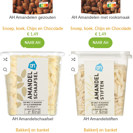
AH Amandelen gezouten
AH Amandelen met rooksmaak
Snoep, koek, Chips en Chocolade
Snoep, koek, Chips en Chocolade
€
1,49
€
1,49
NAAR AH
NAAR AH
AH Amandelschaafsel
AH Amandelstiften
Bakkerij en banket
Bakkerij en banket