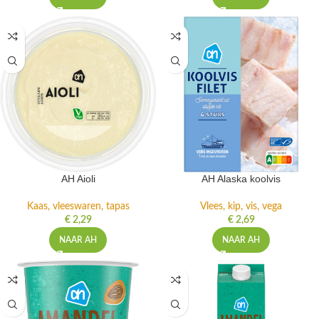
AH Aioli
AH Alaska koolvis
Kaas, vleeswaren, tapas
Vlees, kip, vis, vega
€
2,29
€
2,69
NAAR AH
NAAR AH