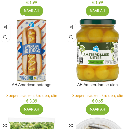
€
1,99
€
1,99
NAAR AH
NAAR AH
AH American hotdogs
AH Amsterdamse uien
Soepen, sauzen, kruiden, olie
Soepen, sauzen, kruiden, olie
€
3,39
€
0,65
NAAR AH
NAAR AH