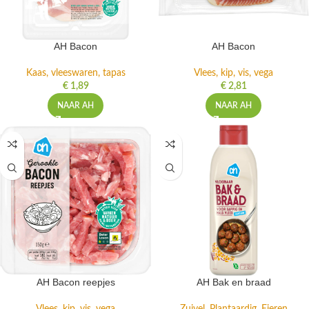
AH Bacon
AH Bacon
Kaas, vleeswaren, tapas
Vlees, kip, vis, vega
€
1,89
€
2,81
NAAR AH
NAAR AH
AH Bacon reepjes
AH Bak en braad