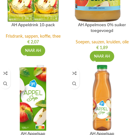
AH Appeldrink 10-pack
AH Appelmoes 0% suiker
toegevoegd
Frisdrank, sappen, koffie, thee
€
2,07
Soepen, sauzen, kruiden, olie
€
1,89
NAAR AH
NAAR AH
AH Appelsap
AH Appelsap