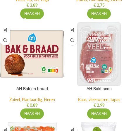
Vlees, kip, vis, vega
Zuivel, Plantaardig, Eieren
€
3,89
€
2,75
NAAR AH
NAAR AH
AH Bak en braad
AH Bakbacon
Zuivel, Plantaardig, Eieren
Kaas, vleeswaren, tapas
€
0,89
€
2,99
NAAR AH
NAAR AH