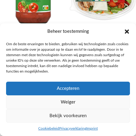
AH Basilicum pastasaus
AH Basis maaltijdsalade gegrilde
Beheer toestemming
kip
Pasta, rijst en wereldkeuken
Om de beste ervaringen te bieden, gebruiken wij technologieën zoals cookies
€
1,59
Salades,Pizza, Maaltijden
om informatie over je apparaat op te slaan en/of te raadplegen. Door in te
€
3,39
NAAR AH
stemmen met deze technologieën kunnen wij gegevens zoals surfgedrag of
NAAR AH
unieke ID's op deze site verwerken. Als je geen toestemming geeft of uw
toestemming intrekt, kan dit een nadelige invloed hebben op bepaalde
functies en mogelijkheden.
Accepteren
Weiger
Bekijk voorkeuren
Cookiebeleid
Privacyverklaring
Imprint
inkel op
Filters