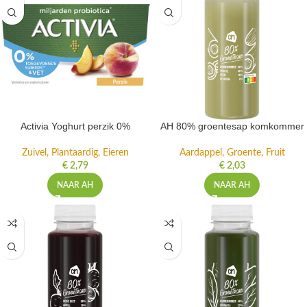
Activia Yoghurt perzik 0%
AH 80% groentesap komkommer
Zuivel, Plantaardig, Eieren
Aardappel, Groente, Fruit
€
2,79
€
2,03
NAAR AH
NAAR AH