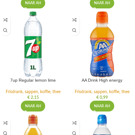
NAAR AH
NAAR AH
7up Regular lemon lime
AA Drink High energy
Frisdrank, sappen, koffie, thee
Frisdrank, sappen, koffie, thee
€
2,15
€
0,99
NAAR AH
NAAR AH