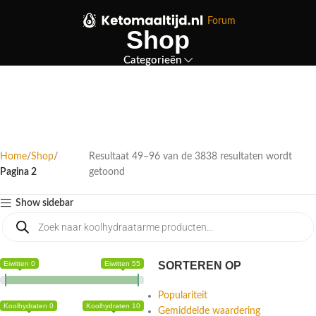
Forum
Shop
Categorieën
Home
Shop
Resultaat 49–96 van de 3838 resultaten wordt
Pagina 2
getoond
Show sidebar
Eiwitten 0
Eiwitten 55
SORTEREN OP
Populariteit
Koolhydraten 0
Koolhydraten 10
Gemiddelde waardering