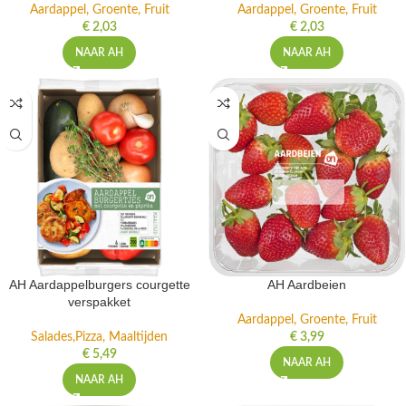
Aardappel, Groente, Fruit
Aardappel, Groente, Fruit
€
2,03
€
2,03
NAAR AH
NAAR AH
AH Aardappelburgers courgette
AH Aardbeien
verspakket
Aardappel, Groente, Fruit
Salades,Pizza, Maaltijden
€
3,99
€
5,49
NAAR AH
NAAR AH