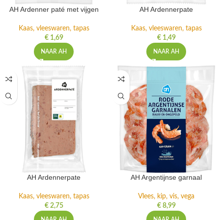
AH Ardenner paté met vijgen
AH Ardennerpate
Kaas, vleeswaren, tapas
Kaas, vleeswaren, tapas
€
1,69
€
1,49
NAAR AH
NAAR AH
AH Ardennerpate
AH Argentijnse garnaal
Kaas, vleeswaren, tapas
Vlees, kip, vis, vega
€
2,75
€
8,99
NAAR AH
NAAR AH