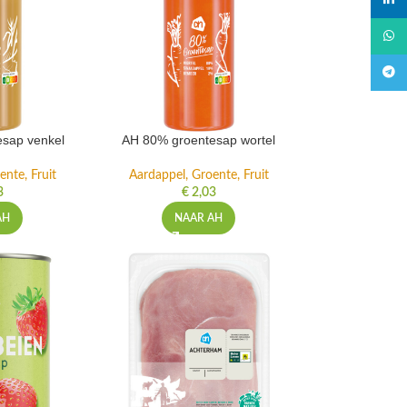
linked
What
Teleg
sap venkel
AH 80% groentesap wortel
ente, Fruit
Aardappel, Groente, Fruit
3
€
2,03
AH
NAAR AH