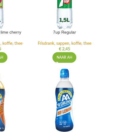
lime cherry
7up Regular
 koffie, thee
Frisdrank, sappen, koffie, thee
5
€
2,45
AH
NAAR AH