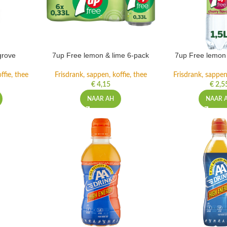
grove
7up Free lemon & lime 6-pack
7up Free lemon 
ffie, thee
Frisdrank, sappen, koffie, thee
Frisdrank, sappen,
€
4,15
€
2,5
NAAR AH
NAAR 