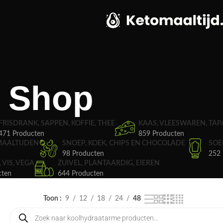
Shop
FRISDRANK, SAPPEN, KOFFIE, THEE
KAAS, VLEESWAREN, TAP
471 Producten
859 Producten
MAALTIJDEN
SNOEP, KOEK, CHIPS EN CHOCOLADE
SOE
98 Producten
252 
, VIS, VEGA
ZUIVEL, PLANTAARDIG, EIEREN
cten
644 Producten
Toon
9
12
18
24
48