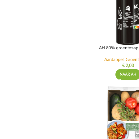
AH 80% groentesap 
Aardappel, Groente
€
2,03
NAAR AH