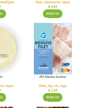
Maaltijden
Kaas, vleeswaren, tapas
9
€
0,85
AH
NAAR AH
li
AH Alaska koolvis
ren, tapas
Vlees, kip, vis, vega
9
€
2,69
AH
NAAR AH