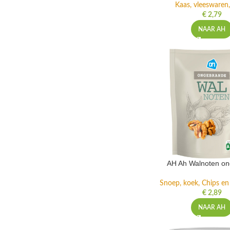
Kaas, vleeswaren,
€
2,79
NAAR AH
AH Ah Walnoten o
Snoep, koek, Chips e
€
2,89
NAAR AH