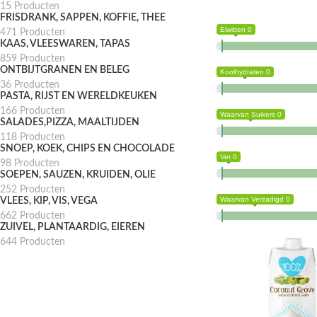
15 Producten
FRISDRANK, SAPPEN, KOFFIE, THEE
Eiwitten 0
471 Producten
KAAS, VLEESWAREN, TAPAS
859 Producten
ONTBIJTGRANEN EN BELEG
Koolhydraten 0
36 Producten
PASTA, RIJST EN WERELDKEUKEN
166 Producten
Waarvan Suikers 0
SALADES,PIZZA, MAALTIJDEN
118 Producten
SNOEP, KOEK, CHIPS EN CHOCOLADE
Vet 0
98 Producten
SOEPEN, SAUZEN, KRUIDEN, OLIE
252 Producten
Waarvan Verzadigd 0
VLEES, KIP, VIS, VEGA
662 Producten
ZUIVEL, PLANTAARDIG, EIEREN
644 Producten