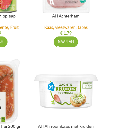
n op sap
AH Achterham
ente, Fruit
Kaas, vleeswaren, tapas
9
€
1,79
AH
NAAR AH
 hai 200 gr
AH Ah roomkaas met kruiden