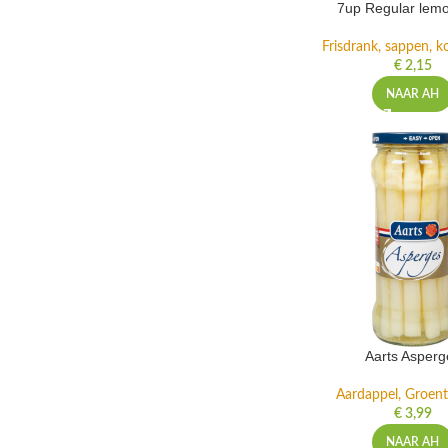
7up Regular lemo
Frisdrank, sappen, ko
€
2,15
NAAR AH
Aarts Asperg
Aardappel, Groente
€
3,99
NAAR AH