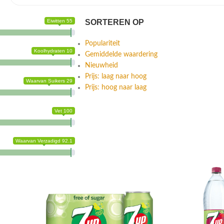
Eiwitten 55
SORTEREN OP
Populariteit
Koolhydraten 10
Gemiddelde waardering
Nieuwheid
Prijs: laag naar hoog
Waarvan Suikers 29
Prijs: hoog naar laag
Vet 100
Waarvan Verzadigd 92.1