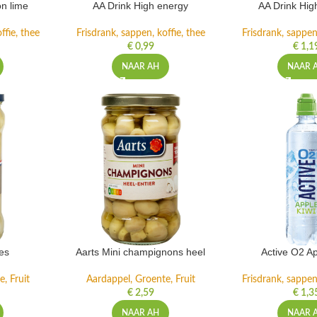
n lime
AA Drink High energy
AA Drink Hig
ffie, thee
Frisdrank, sappen, koffie, thee
Frisdrank, sappen,
€
0,99
€
1,1
NAAR AH
NAAR 
es
Aarts Mini champignons heel
Active O2 Ap
, Fruit
Aardappel, Groente, Fruit
Frisdrank, sappen,
€
2,59
€
1,3
NAAR AH
NAAR 