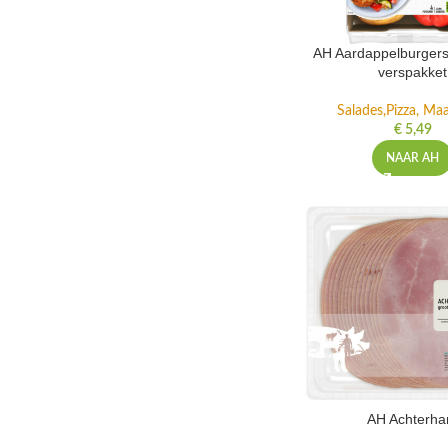
AH Aardappelburgers
verspakket
Salades,Pizza, Maa
€
5,49
NAAR AH
AH Achterh