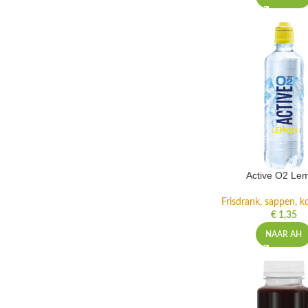
Active O2 Le
Frisdrank, sappen, ko
€
1,35
NAAR AH