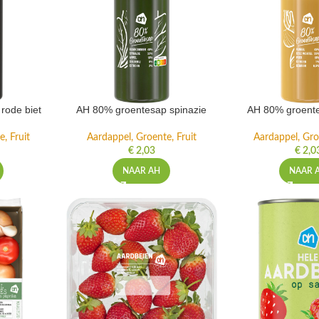
rode biet
AH 80% groentesap spinazie
AH 80% groente
, Fruit
Aardappel, Groente, Fruit
Aardappel, Gro
€
2,03
€
2,0
NAAR AH
NAAR 