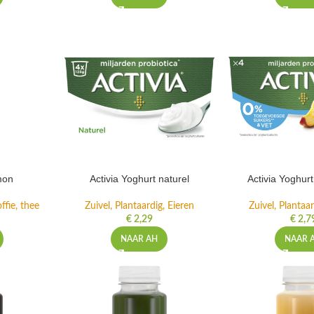
mon
Activia Yoghurt naturel
Activia Yoghur
ffie, thee
Zuivel, Plantaardig, Eieren
Zuivel, Plantaar
€
2,29
€
2,7
NAAR AH
NAAR 