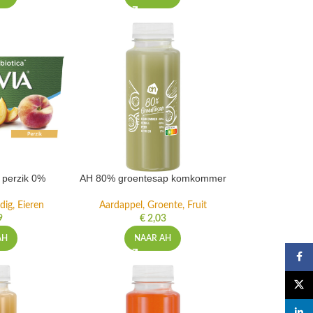
t perzik 0%
AH 80% groentesap komkommer
dig, Eieren
Aardappel, Groente, Fruit
9
€
2,03
AH
NAAR AH
Faceb
X