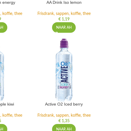
h energy
AA Drink Iso lemon
 koffie, thee
Frisdrank, sappen, koffie, thee
9
€
1,19
AH
NAAR AH
ple kiwi
Active O2 Iced berry
 koffie, thee
Frisdrank, sappen, koffie, thee
5
€
1,35
AH
NAAR AH