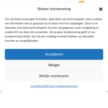
Beheer toestemming
Om de beste ervaringen te bieden, gebruiken wij technologieën zoals cookies
om informatie over je apparaat op te slaan en/of te raadplegen. Door in te
stemmen met deze technologieën kunnen wij gegevens zoals surfgedrag of
unieke ID's op deze site verwerken. Als je geen toestemming geeft of uw
toestemming intrekt, kan dit een nadelige invloed hebben op bepaalde
functies en mogelijkheden.
Accepteren
AH Appelsap 6-pack
AH Arachide olie
Weiger
Frisdrank, sappen, koffie, thee
Pasta, rijst en wereldkeuken
€
1,66
€
4,49
Bekijk voorkeuren
NAAR AH
NAAR AH
Cookiebeleid
Privacyverklaring
Imprint
inkel op
Filters