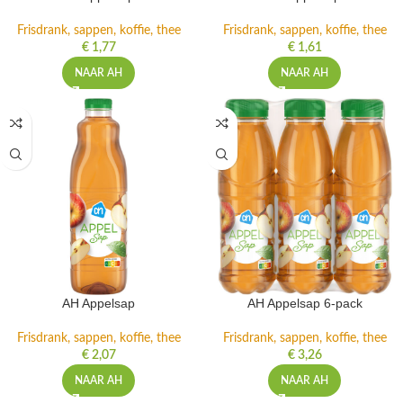
Frisdrank, sappen, koffie, thee
Frisdrank, sappen, koffie, thee
€
1,77
€
1,61
NAAR AH
NAAR AH
AH Appelsap
AH Appelsap 6-pack
Frisdrank, sappen, koffie, thee
Frisdrank, sappen, koffie, thee
€
2,07
€
3,26
NAAR AH
NAAR AH