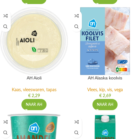
AH Aioli
AH Alaska koolvis
Kaas, vleeswaren, tapas
Vlees, kip, vis, vega
€
2,29
€
2,69
NAAR AH
NAAR AH