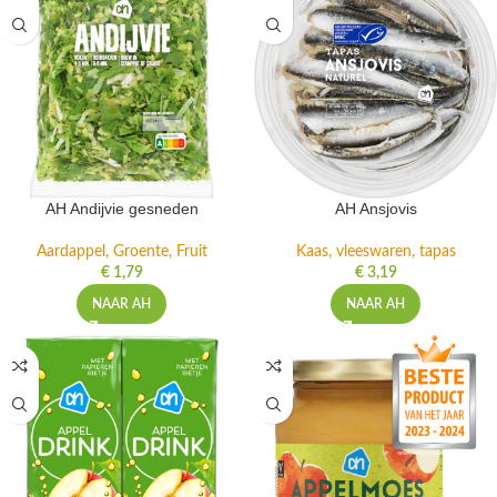
AH Andijvie gesneden
AH Ansjovis
Aardappel, Groente, Fruit
Kaas, vleeswaren, tapas
€
1,79
€
3,19
NAAR AH
NAAR AH