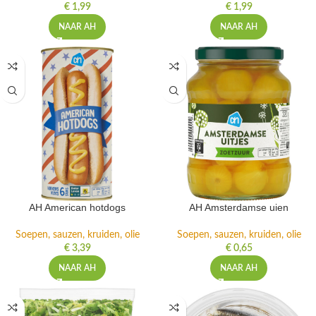
€
1,99
€
1,99
NAAR AH
NAAR AH
AH American hotdogs
AH Amsterdamse uien
Soepen, sauzen, kruiden, olie
Soepen, sauzen, kruiden, olie
€
3,39
€
0,65
NAAR AH
NAAR AH