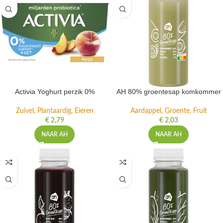
Activia Yoghurt perzik 0%
AH 80% groentesap komkommer
Zuivel, Plantaardig, Eieren
Aardappel, Groente, Fruit
€
2,79
€
2,03
NAAR AH
NAAR AH