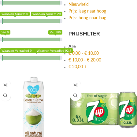
Nieuwheid
Prijs: laag naar hoog
Waarvan Suikers 0
Waarvan Suikers 29
Prijs: hoog naar laag
Vet 0
Vet 100
PRIJSFILTER
Alle
Waarvan Verzadigd 0 — Waarvan Verzadigd 92.1
€
0,00
-
€
10,00
€
10,00
-
€
20,00
€
20,00
+