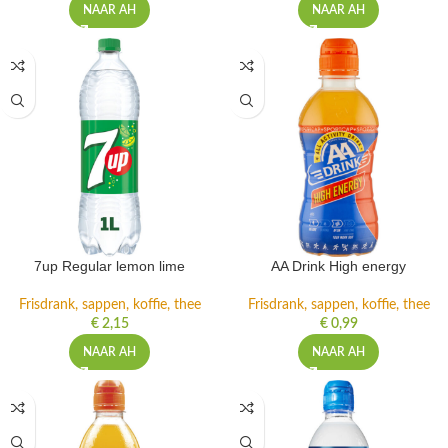
NAAR AH
NAAR AH
7up Regular lemon lime
AA Drink High energy
Frisdrank, sappen, koffie, thee
Frisdrank, sappen, koffie, thee
€
2,15
€
0,99
NAAR AH
NAAR AH