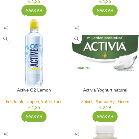
€
1,35
€
1,35
NAAR AH
NAAR AH
Active O2 Lemon
Activia Yoghurt naturel
Frisdrank, sappen, koffie, thee
Zuivel, Plantaardig, Eieren
€
1,35
€
2,29
NAAR AH
NAAR AH