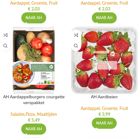
Aardappel, Groente, Fruit
Aardappel, Groente, Fruit
€
2,03
€
2,03
NAAR AH
NAAR AH
AH Aardappelburgers courgette
AH Aardbeien
verspakket
Aardappel, Groente, Fruit
Salades,Pizza, Maaltijden
€
3,99
€
5,49
NAAR AH
NAAR AH