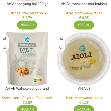
AH Ah foe yong hai 200 gr
AH Ah roomkaas met kruiden
Salades,Pizza, Maaltijden
Kaas, vleeswaren, tapas
€
2,79
€
0,85
NAAR AH
NAAR AH
AH Ah Walnoten ongebrand
AH Aioli
Snoep, koek, Chips en Chocolade
Kaas, vleeswaren, tapas
€
2,89
€
1,29
NAAR AH
NAAR AH