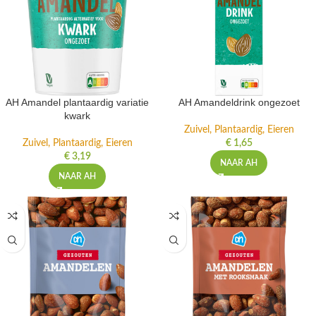
AH Amandel plantaardig variatie
AH Amandeldrink ongezoet
kwark
Zuivel, Plantaardig, Eieren
Zuivel, Plantaardig, Eieren
€
1,65
€
3,19
NAAR AH
NAAR AH