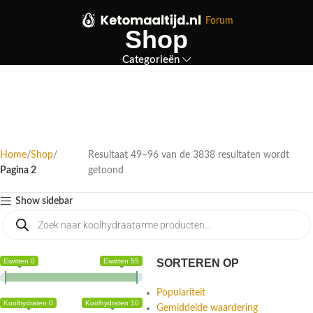
Forum
Shop
Categorieën
Home
Shop
Resultaat 49–96 van de 3838 resultaten wordt
Pagina 2
getoond
Show sidebar
Eiwitten 0
Eiwitten 55
SORTEREN OP
Populariteit
Koolhydraten 0
Koolhydraten 10
Gemiddelde waardering