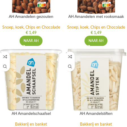
AH Amandelen gezouten
AH Amandelen met rooksmaak
Snoep, koek, Chips en Chocolade
Snoep, koek, Chips en Chocolade
€
1,49
€
1,49
NAAR AH
NAAR AH
AH Amandelschaafsel
AH Amandelstiften
Bakkerij en banket
Bakkerij en banket