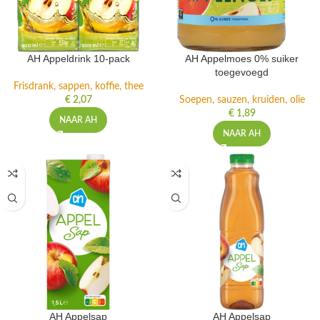
AH Appeldrink 10-pack
AH Appelmoes 0% suiker
toegevoegd
Frisdrank, sappen, koffie, thee
€
2,07
Soepen, sauzen, kruiden, olie
€
1,89
NAAR AH
NAAR AH
AH Appelsap
AH Appelsap