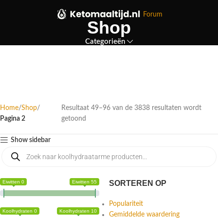
Forum
Shop
Categorieën
Home
Shop
Resultaat 49–96 van de 3838 resultaten wordt
Pagina 2
getoond
Show sidebar
Eiwitten 0
Eiwitten 55
SORTEREN OP
Populariteit
Koolhydraten 0
Koolhydraten 10
Gemiddelde waardering