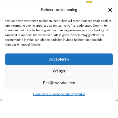
Beheer toestemming
Om de beste ervaringen te bieden, gebruiken wij technologieën zoals cookies
om informatie over je apparaat op te slaan en/of te raadplegen. Door in te
stemmen met deze technologieën kunnen wij gegevens zoals surfgedrag of
unieke ID's op deze site verwerken. Als je geen toestemming geeft of uw
toestemming intrekt, kan dit een nadelige invloed hebben op bepaalde
functies en mogelijkheden.
Accepteren
AH Appelsap 6-pack
AH Arachide olie
Weiger
Frisdrank, sappen, koffie, thee
Pasta, rijst en wereldkeuken
€
1,66
€
4,49
Bekijk voorkeuren
NAAR AH
NAAR AH
Cookiebeleid
Privacyverklaring
Imprint
inkel op
Filters