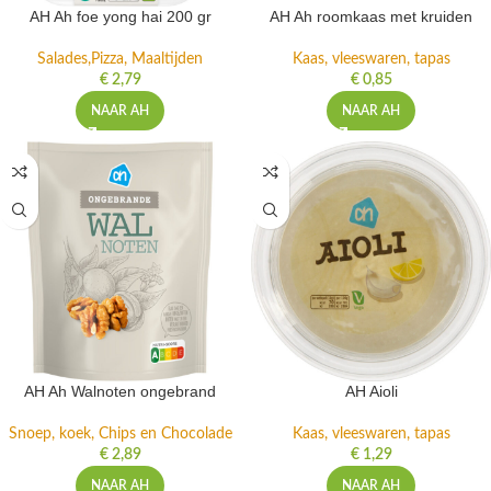
AH Ah foe yong hai 200 gr
AH Ah roomkaas met kruiden
Salades,Pizza, Maaltijden
Kaas, vleeswaren, tapas
€
2,79
€
0,85
NAAR AH
NAAR AH
AH Ah Walnoten ongebrand
AH Aioli
Snoep, koek, Chips en Chocolade
Kaas, vleeswaren, tapas
€
2,89
€
1,29
NAAR AH
NAAR AH