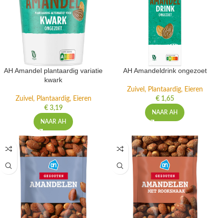
AH Amandel plantaardig variatie
AH Amandeldrink ongezoet
kwark
Zuivel, Plantaardig, Eieren
Zuivel, Plantaardig, Eieren
€
1,65
€
3,19
NAAR AH
NAAR AH