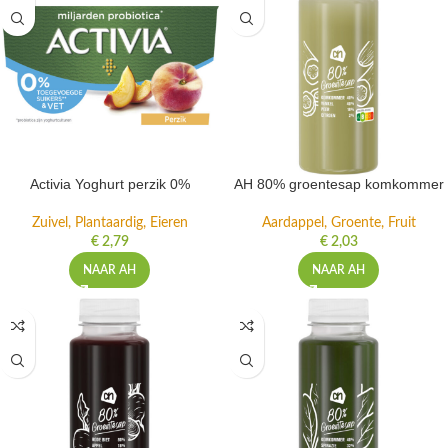
Activia Yoghurt perzik 0%
AH 80% groentesap komkommer
Zuivel, Plantaardig, Eieren
Aardappel, Groente, Fruit
€
2,79
€
2,03
NAAR AH
NAAR AH