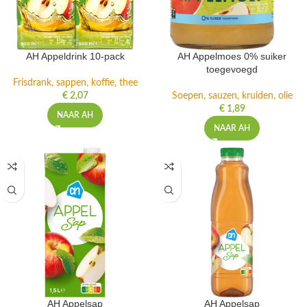
AH Appeldrink 10-pack
AH Appelmoes 0% suiker
toegevoegd
Frisdrank, sappen, koffie, thee
€
2,07
Soepen, sauzen, kruiden, olie
€
1,89
NAAR AH
NAAR AH
AH Appelsap
AH Appelsap