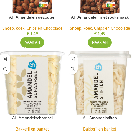
AH Amandelen gezouten
AH Amandelen met rooksmaak
Snoep, koek, Chips en Chocolade
Snoep, koek, Chips en Chocolade
€
1,49
€
1,49
NAAR AH
NAAR AH
AH Amandelschaafsel
AH Amandelstiften
Bakkerij en banket
Bakkerij en banket