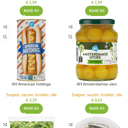
€
1,99
€
1,99
NAAR AH
NAAR AH
AH American hotdogs
AH Amsterdamse uien
Soepen, sauzen, kruiden, olie
Soepen, sauzen, kruiden, olie
€
3,39
€
0,65
NAAR AH
NAAR AH