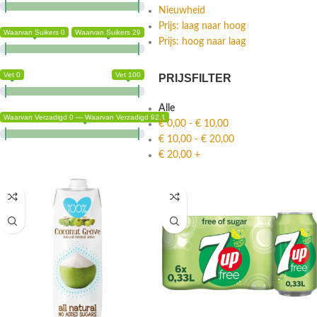
Nieuwheid
Prijs: laag naar hoog
Waarvan Suikers 0
Waarvan Suikers 29
Prijs: hoog naar laag
Vet 0
Vet 100
PRIJSFILTER
Alle
Waarvan Verzadigd 0 — Waarvan Verzadigd 92.1
€
0,00
-
€
10,00
€
10,00
-
€
20,00
€
20,00
+