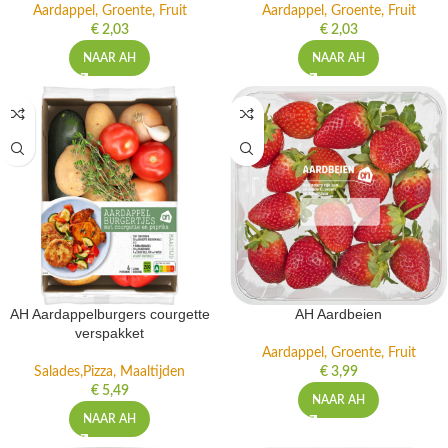
Aardappel, Groente, Fruit
Aardappel, Groente, Fruit
€
2,03
€
2,03
NAAR AH
NAAR AH
AH Aardappelburgers courgette
AH Aardbeien
verspakket
Aardappel, Groente, Fruit
Salades,Pizza, Maaltijden
€
3,99
€
5,49
NAAR AH
NAAR AH