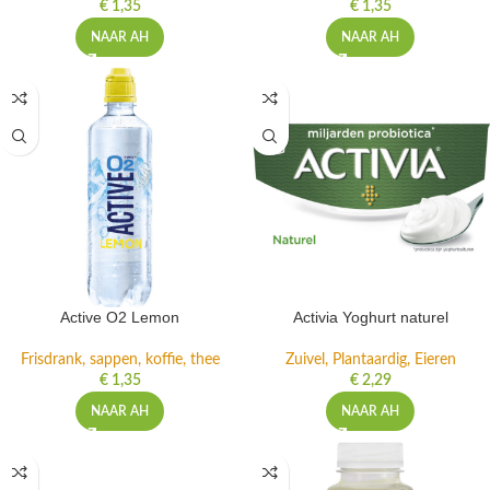
€
1,35
€
1,35
NAAR AH
NAAR AH
Active O2 Lemon
Activia Yoghurt naturel
Frisdrank, sappen, koffie, thee
Zuivel, Plantaardig, Eieren
€
1,35
€
2,29
NAAR AH
NAAR AH