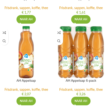
Frisdrank, sappen, koffie, thee
Frisdrank, sappen, koffie, thee
€
1,77
€
1,61
NAAR AH
NAAR AH
AH Appelsap
AH Appelsap 6-pack
Frisdrank, sappen, koffie, thee
Frisdrank, sappen, koffie, thee
€
2,07
€
3,26
NAAR AH
NAAR AH