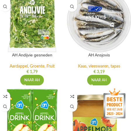
AH Andijvie gesneden
AH Ansjovis
Aardappel, Groente, Fruit
Kaas, vleeswaren, tapas
€
1,79
€
3,19
NAAR AH
NAAR AH