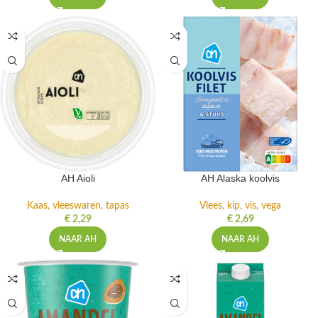
AH Aioli
AH Alaska koolvis
Kaas, vleeswaren, tapas
Vlees, kip, vis, vega
€
2,29
€
2,69
NAAR AH
NAAR AH