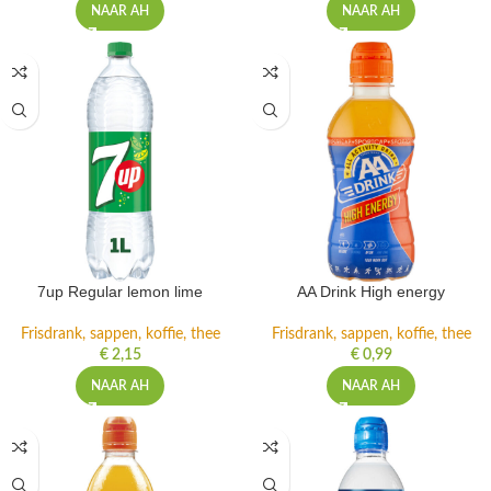
NAAR AH
NAAR AH
7up Regular lemon lime
AA Drink High energy
Frisdrank, sappen, koffie, thee
Frisdrank, sappen, koffie, thee
€
2,15
€
0,99
NAAR AH
NAAR AH