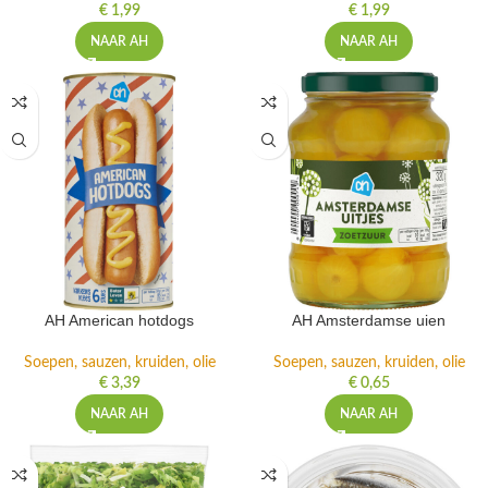
€
1,99
€
1,99
NAAR AH
NAAR AH
AH American hotdogs
AH Amsterdamse uien
Soepen, sauzen, kruiden, olie
Soepen, sauzen, kruiden, olie
€
3,39
€
0,65
NAAR AH
NAAR AH