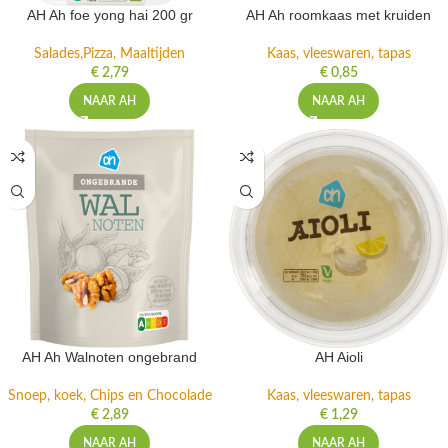
AH Ah foe yong hai 200 gr
AH Ah roomkaas met kruiden
Salades,Pizza, Maaltijden
Kaas, vleeswaren, tapas
€
2,79
€
0,85
NAAR AH
NAAR AH
AH Ah Walnoten ongebrand
AH Aioli
Snoep, koek, Chips en Chocolade
Kaas, vleeswaren, tapas
€
2,89
€
1,29
NAAR AH
NAAR AH