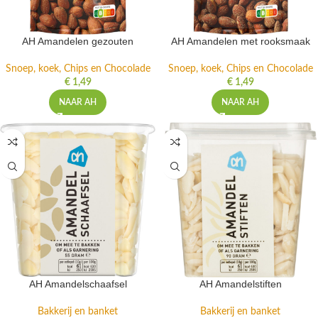
AH Amandelen gezouten
AH Amandelen met rooksmaak
Snoep, koek, Chips en Chocolade
Snoep, koek, Chips en Chocolade
€
1,49
€
1,49
NAAR AH
NAAR AH
AH Amandelschaafsel
AH Amandelstiften
Bakkerij en banket
Bakkerij en banket