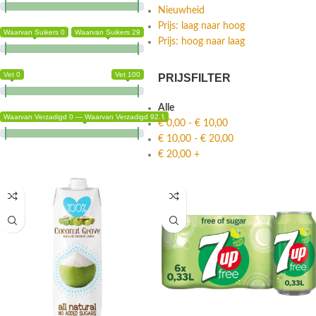
Nieuwheid
Prijs: laag naar hoog
Waarvan Suikers 0
Waarvan Suikers 29
Prijs: hoog naar laag
Vet 0
Vet 100
PRIJSFILTER
Alle
Waarvan Verzadigd 0 — Waarvan Verzadigd 92.1
€
0,00
-
€
10,00
€
10,00
-
€
20,00
€
20,00
+