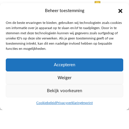
Beheer toestemming
Om de beste ervaringen te bieden, gebruiken wij technologieën zoals cookies
om informatie over je apparaat op te slaan en/of te raadplegen. Door in te
stemmen met deze technologieën kunnen wij gegevens zoals surfgedrag of
unieke ID's op deze site verwerken. Als je geen toestemming geeft of uw
toestemming intrekt, kan dit een nadelige invloed hebben op bepaalde
functies en mogelijkheden.
Accepteren
AH Appelsap 6-pack
AH Arachide olie
Weiger
Frisdrank, sappen, koffie, thee
Pasta, rijst en wereldkeuken
€
1,66
€
4,49
Bekijk voorkeuren
NAAR AH
NAAR AH
Cookiebeleid
Privacyverklaring
Imprint
inkel op
Filters