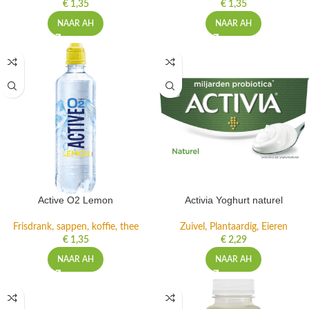
€
1,35
€
1,35
NAAR AH
NAAR AH
Active O2 Lemon
Activia Yoghurt naturel
Frisdrank, sappen, koffie, thee
Zuivel, Plantaardig, Eieren
€
1,35
€
2,29
NAAR AH
NAAR AH