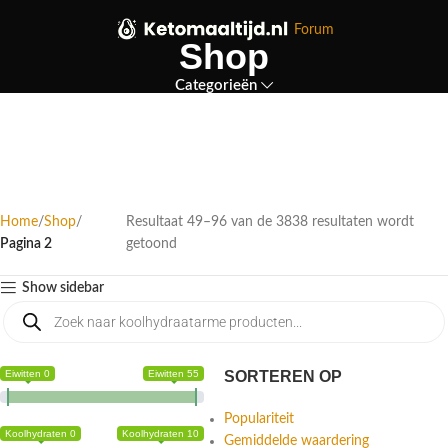
Forum
Shop
Categorieën
Home
Shop
Resultaat 49–96 van de 3838 resultaten wordt
Pagina 2
getoond
Show sidebar
Eiwitten 0
Eiwitten 55
SORTEREN OP
Populariteit
Koolhydraten 0
Koolhydraten 10
Gemiddelde waardering