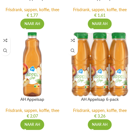
Frisdrank, sappen, koffie, thee
Frisdrank, sappen, koffie, thee
€
1,77
€
1,61
NAAR AH
NAAR AH
AH Appelsap
AH Appelsap 6-pack
Frisdrank, sappen, koffie, thee
Frisdrank, sappen, koffie, thee
€
2,07
€
3,26
NAAR AH
NAAR AH