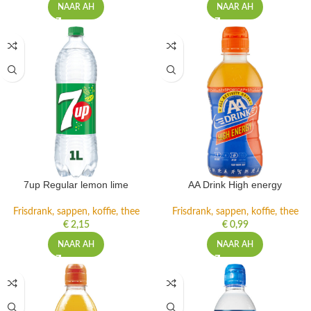
NAAR AH
NAAR AH
7up Regular lemon lime
AA Drink High energy
Frisdrank, sappen, koffie, thee
Frisdrank, sappen, koffie, thee
€
2,15
€
0,99
NAAR AH
NAAR AH