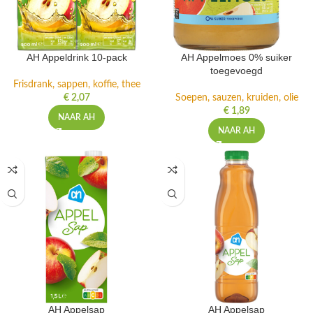
AH Appeldrink 10-pack
AH Appelmoes 0% suiker
toegevoegd
Frisdrank, sappen, koffie, thee
€
2,07
Soepen, sauzen, kruiden, olie
€
1,89
NAAR AH
NAAR AH
AH Appelsap
AH Appelsap