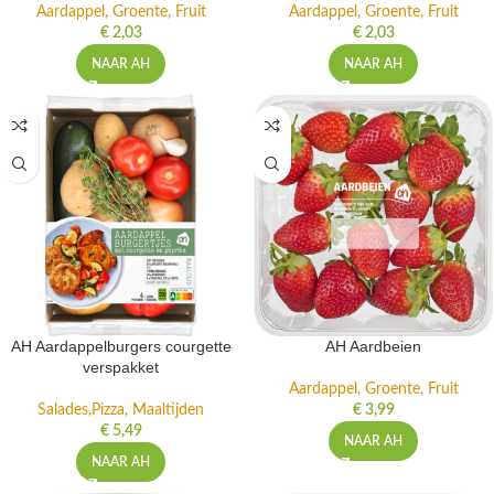
Aardappel, Groente, Fruit
Aardappel, Groente, Fruit
€
2,03
€
2,03
NAAR AH
NAAR AH
AH Aardappelburgers courgette
AH Aardbeien
verspakket
Aardappel, Groente, Fruit
Salades,Pizza, Maaltijden
€
3,99
€
5,49
NAAR AH
NAAR AH