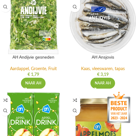
AH Andijvie gesneden
AH Ansjovis
Aardappel, Groente, Fruit
Kaas, vleeswaren, tapas
€
1,79
€
3,19
NAAR AH
NAAR AH