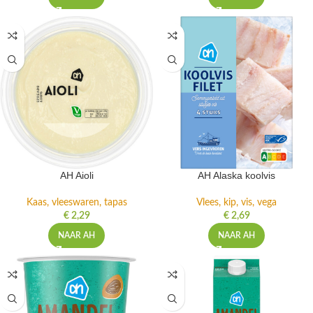
AH Aioli
AH Alaska koolvis
Kaas, vleeswaren, tapas
Vlees, kip, vis, vega
€
2,29
€
2,69
NAAR AH
NAAR AH