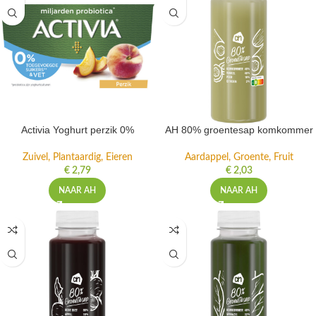
Activia Yoghurt perzik 0%
AH 80% groentesap komkommer
Zuivel, Plantaardig, Eieren
Aardappel, Groente, Fruit
€
2,79
€
2,03
NAAR AH
NAAR AH