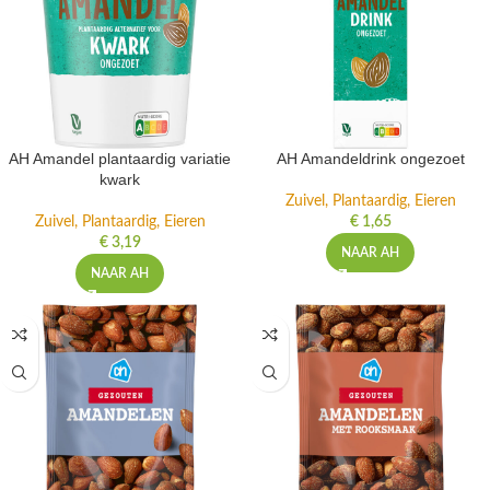
AH Amandel plantaardig variatie
AH Amandeldrink ongezoet
kwark
Zuivel, Plantaardig, Eieren
Zuivel, Plantaardig, Eieren
€
1,65
€
3,19
NAAR AH
NAAR AH