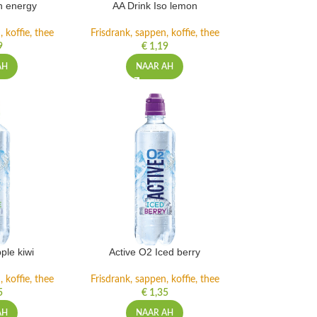
h energy
AA Drink Iso lemon
 koffie, thee
Frisdrank, sappen, koffie, thee
9
€
1,19
AH
NAAR AH
ple kiwi
Active O2 Iced berry
 koffie, thee
Frisdrank, sappen, koffie, thee
5
€
1,35
AH
NAAR AH