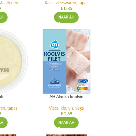
Maaltijden
Kaas, vleeswaren, tapas
9
€
0,85
AH
NAAR AH
li
AH Alaska koolvis
ren, tapas
Vlees, kip, vis, vega
9
€
2,69
AH
NAAR AH