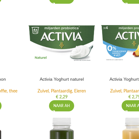
mon
Activia Yoghurt naturel
Activia Yoghur
ffie, thee
Zuivel, Plantaardig, Eieren
Zuivel, Plantaar
€
2,29
€
2,7
NAAR AH
NAAR 