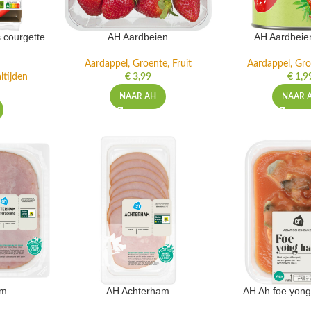
 courgette
AH Aardbeien
AH Aardbeie
Aardappel, Groente, Fruit
Aardappel, Gro
ltijden
€
3,99
€
1,9
NAAR AH
NAAR 
am
AH Achterham
AH Ah foe yong