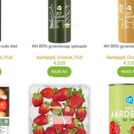
rode biet
AH 80% groentesap spinazie
AH 80% groente
, Fruit
Aardappel, Groente, Fruit
Aardappel, Gro
€
2,03
€
2,0
NAAR AH
NAAR 