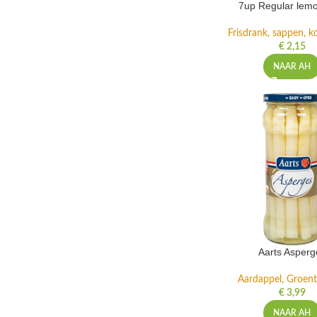
7up Regular lemo
Frisdrank, sappen, ko
€
2,15
NAAR AH
Aarts Asperg
Aardappel, Groente
€
3,99
NAAR AH