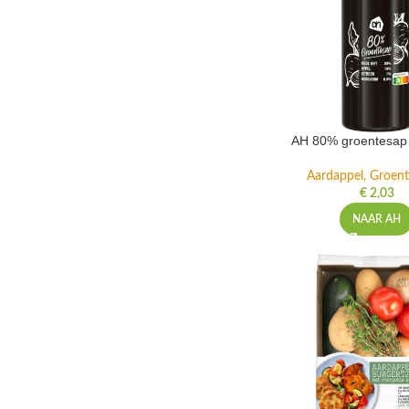
AH 80% groentesap 
Aardappel, Groente
€
2,03
NAAR AH