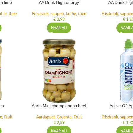
n lime
AA Drink High energy
AA Drink Hig
ffie, thee
Frisdrank, sappen, koffie, thee
Frisdrank, sappen,
€
0,99
€
1,1
NAAR AH
NAAR 
es
Aarts Mini champignons heel
Active O2 Ap
, Fruit
Aardappel, Groente, Fruit
Frisdrank, sappen,
€
2,59
€
1,3
NAAR AH
NAAR 