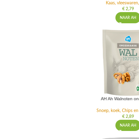
Kaas, vleeswaren,
€
2,79
NAAR AH
AH Ah Walnoten o
Snoep, koek, Chips e
€
2,89
NAAR AH