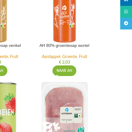
linked
What
Teleg
sap venkel
AH 80% groentesap wortel
ente, Fruit
Aardappel, Groente, Fruit
3
€
2,03
AH
NAAR AH