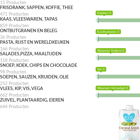
15 Producten
FRISDRANK, SAPPEN, KOFFIE, THEE
Eiwitten 0
471 Producten
KAAS, VLEESWAREN, TAPAS
859 Producten
ONTBIJTGRANEN EN BELEG
Koolhydraten 0
36 Producten
PASTA, RIJST EN WERELDKEUKEN
166 Producten
Waarvan Suikers 0
SALADES,PIZZA, MAALTIJDEN
118 Producten
SNOEP, KOEK, CHIPS EN CHOCOLADE
Vet 0
98 Producten
SOEPEN, SAUZEN, KRUIDEN, OLIE
252 Producten
Waarvan Verzadigd 0
VLEES, KIP, VIS, VEGA
662 Producten
ZUIVEL, PLANTAARDIG, EIEREN
644 Producten