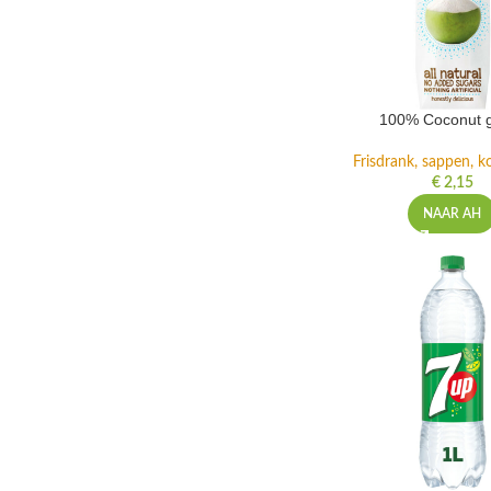
100% Coconut 
Frisdrank, sappen, ko
€
2,15
NAAR AH