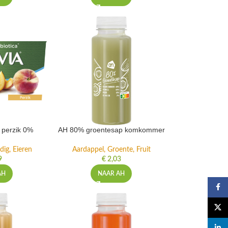
t perzik 0%
AH 80% groentesap komkommer
dig, Eieren
Aardappel, Groente, Fruit
9
€
2,03
AH
NAAR AH
Faceb
X