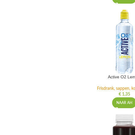
Active O2 Le
Frisdrank, sappen, ko
€
1,35
NAAR AH