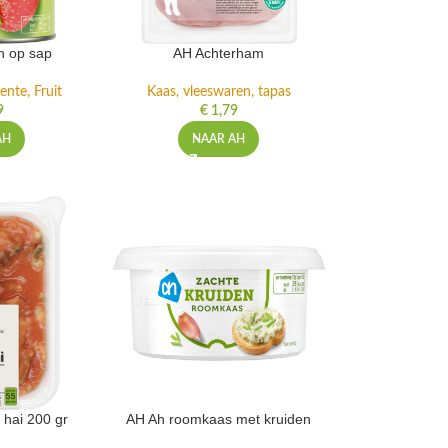
n op sap
AH Achterham
ente, Fruit
Kaas, vleeswaren, tapas
9
€
1,79
AH
NAAR AH
 hai 200 gr
AH Ah roomkaas met kruiden