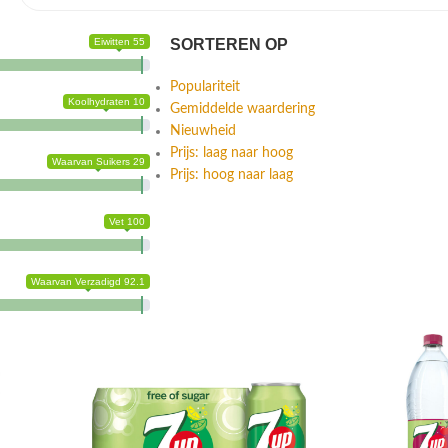
Eiwitten 55
SORTEREN OP
Populariteit
Koolhydraten 10
Gemiddelde waardering
Nieuwheid
Prijs: laag naar hoog
Waarvan Suikers 29
Prijs: hoog naar laag
Vet 100
Waarvan Verzadigd 92.1