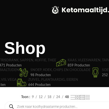
Shop
FRISDRANK, SAPPEN, KOFFIE, THEE
KAAS, VLEESWAREN, TAP
471 Producten
859 Producten
MAALTIJDEN
SNOEP, KOEK, CHIPS EN CHOCOLADE
SOE
98 Producten
252 
, VIS, VEGA
ZUIVEL, PLANTAARDIG, EIEREN
cten
644 Producten
Toon
9
12
18
24
48