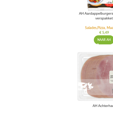
AH Aardappelburgers
verspakket
Salades,Pizza, Maa
€
5,49
NAAR AH
AH Achterh