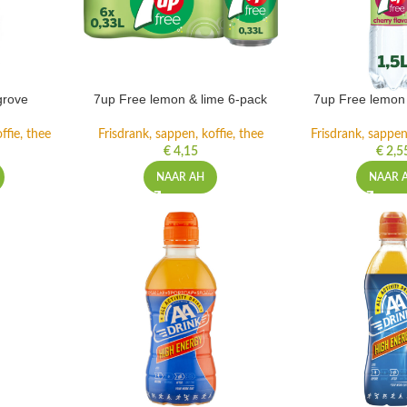
grove
7up Free lemon & lime 6-pack
7up Free lemon 
ffie, thee
Frisdrank, sappen, koffie, thee
Frisdrank, sappen,
€
4,15
€
2,5
NAAR AH
NAAR 