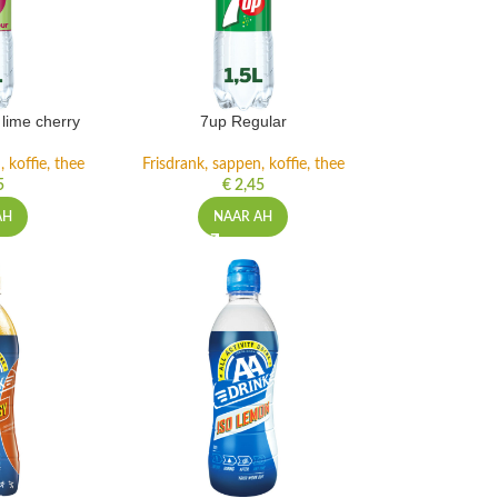
lime cherry
7up Regular
 koffie, thee
Frisdrank, sappen, koffie, thee
5
€
2,45
AH
NAAR AH