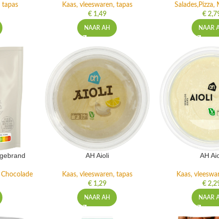
 tapas
Kaas, vleeswaren, tapas
Salades,Pizza, 
€
1,49
€
2,7
NAAR AH
NAAR 
ngebrand
AH Aioli
AH Aio
n Chocolade
Kaas, vleeswaren, tapas
Kaas, vleeswa
€
1,29
€
2,2
NAAR AH
NAAR 