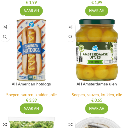
€
1,99
€
1,99
NAAR AH
NAAR AH
AH American hotdogs
AH Amsterdamse uien
Soepen, sauzen, kruiden, olie
Soepen, sauzen, kruiden, olie
€
3,39
€
0,65
NAAR AH
NAAR AH