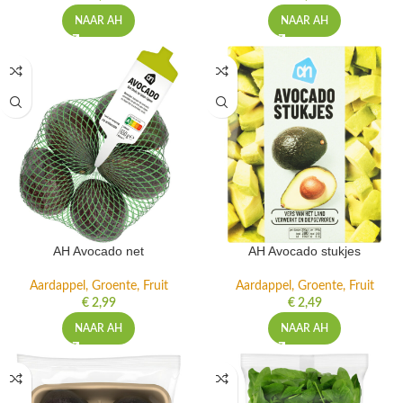
NAAR AH
NAAR AH
AH Avocado net
AH Avocado stukjes
Aardappel, Groente, Fruit
Aardappel, Groente, Fruit
€
2,99
€
2,49
NAAR AH
NAAR AH