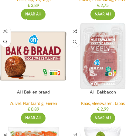
Vlees, kip, vis, vega
Zuivel, Plantaardig, Eieren
€
3,89
€
2,75
NAAR AH
NAAR AH
AH Bak en braad
AH Bakbacon
Zuivel, Plantaardig, Eieren
Kaas, vleeswaren, tapas
€
0,89
€
2,99
NAAR AH
NAAR AH