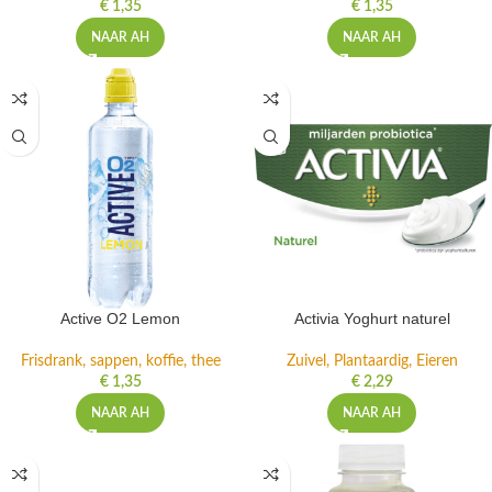
€
1,35
€
1,35
NAAR AH
NAAR AH
Active O2 Lemon
Activia Yoghurt naturel
Frisdrank, sappen, koffie, thee
Zuivel, Plantaardig, Eieren
€
1,35
€
2,29
NAAR AH
NAAR AH