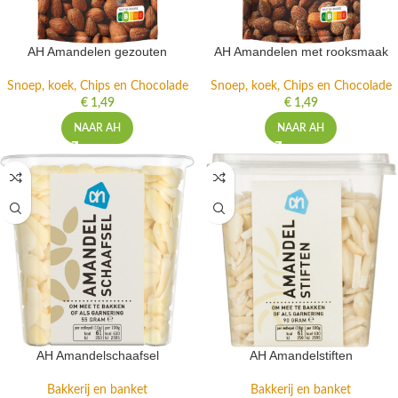
AH Amandelen gezouten
AH Amandelen met rooksmaak
Snoep, koek, Chips en Chocolade
Snoep, koek, Chips en Chocolade
€
1,49
€
1,49
NAAR AH
NAAR AH
AH Amandelschaafsel
AH Amandelstiften
Bakkerij en banket
Bakkerij en banket