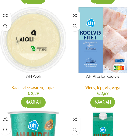
AH Aioli
AH Alaska koolvis
Kaas, vleeswaren, tapas
Vlees, kip, vis, vega
€
2,29
€
2,69
NAAR AH
NAAR AH