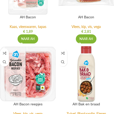
AH Bacon
AH Bacon
Kaas, vleeswaren, tapas
Vlees, kip, vis, vega
€
1,89
€
2,81
NAAR AH
NAAR AH
AH Bacon reepjes
AH Bak en braad