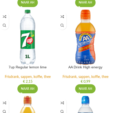
NAAR AH
NAAR AH
7up Regular lemon lime
AA Drink High energy
Frisdrank, sappen, koffie, thee
Frisdrank, sappen, koffie, thee
€
2,15
€
0,99
NAAR AH
NAAR AH