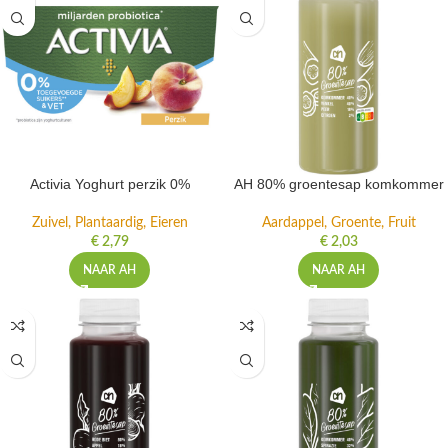
Activia Yoghurt perzik 0%
AH 80% groentesap komkommer
Zuivel, Plantaardig, Eieren
Aardappel, Groente, Fruit
€
2,79
€
2,03
NAAR AH
NAAR AH