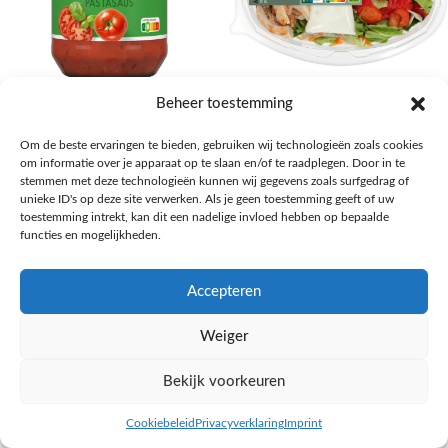
AH Basilicum pastasaus
AH Basis maaltijdsalade gegrilde
Beheer toestemming
kip
Pasta, rijst en wereldkeuken
Om de beste ervaringen te bieden, gebruiken wij technologieën zoals cookies
€
1,59
Salades,Pizza, Maaltijden
om informatie over je apparaat op te slaan en/of te raadplegen. Door in te
€
3,39
NAAR AH
stemmen met deze technologieën kunnen wij gegevens zoals surfgedrag of
NAAR AH
unieke ID's op deze site verwerken. Als je geen toestemming geeft of uw
toestemming intrekt, kan dit een nadelige invloed hebben op bepaalde
functies en mogelijkheden.
Accepteren
Weiger
Bekijk voorkeuren
Cookiebeleid
Privacyverklaring
Imprint
inkel op
Filters