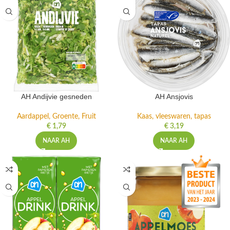
AH Andijvie gesneden
AH Ansjovis
Aardappel, Groente, Fruit
Kaas, vleeswaren, tapas
€
1,79
€
3,19
NAAR AH
NAAR AH