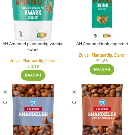
AH Amandel plantaardig variatie
AH Amandeldrink ongezoet
kwark
Zuivel, Plantaardig, Eieren
Zuivel, Plantaardig, Eieren
€
1,65
€
3,19
NAAR AH
NAAR AH