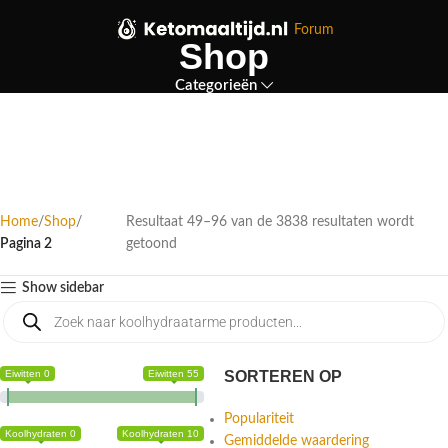
Forum
Shop
Categorieën
Home
Shop
Resultaat 49–96 van de 3838 resultaten wordt
Pagina 2
getoond
Show sidebar
Eiwitten 0
Eiwitten 55
SORTEREN OP
Populariteit
Koolhydraten 0
Koolhydraten 10
Gemiddelde waardering