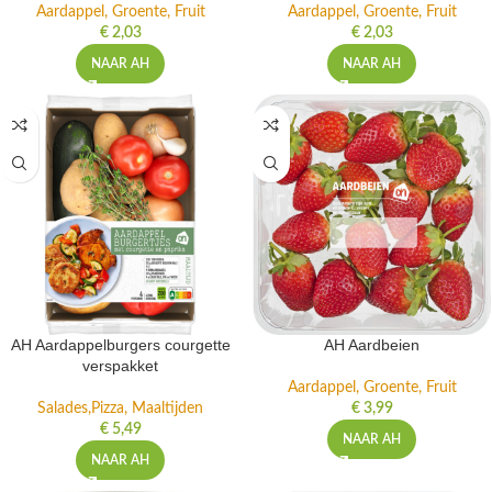
Aardappel, Groente, Fruit
Aardappel, Groente, Fruit
€
2,03
€
2,03
NAAR AH
NAAR AH
AH Aardappelburgers courgette
AH Aardbeien
verspakket
Aardappel, Groente, Fruit
Salades,Pizza, Maaltijden
€
3,99
€
5,49
NAAR AH
NAAR AH