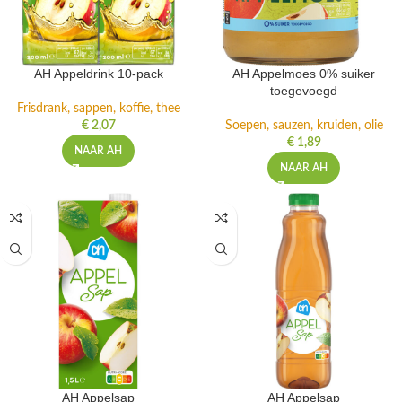
AH Appeldrink 10-pack
AH Appelmoes 0% suiker
toegevoegd
Frisdrank, sappen, koffie, thee
€
2,07
Soepen, sauzen, kruiden, olie
€
1,89
NAAR AH
NAAR AH
AH Appelsap
AH Appelsap