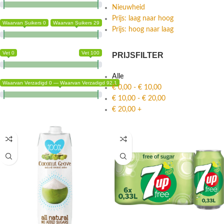
Nieuwheid
Prijs: laag naar hoog
Waarvan Suikers 0
Waarvan Suikers 29
Prijs: hoog naar laag
Vet 0
Vet 100
PRIJSFILTER
Alle
Waarvan Verzadigd 0 — Waarvan Verzadigd 92.1
€
0,00
-
€
10,00
€
10,00
-
€
20,00
€
20,00
+