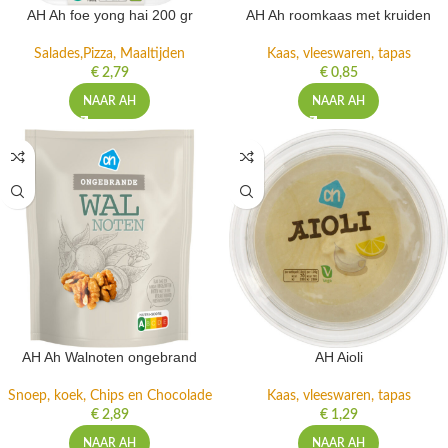
AH Ah foe yong hai 200 gr
AH Ah roomkaas met kruiden
Salades,Pizza, Maaltijden
Kaas, vleeswaren, tapas
€
2,79
€
0,85
NAAR AH
NAAR AH
AH Ah Walnoten ongebrand
AH Aioli
Snoep, koek, Chips en Chocolade
Kaas, vleeswaren, tapas
€
2,89
€
1,29
NAAR AH
NAAR AH