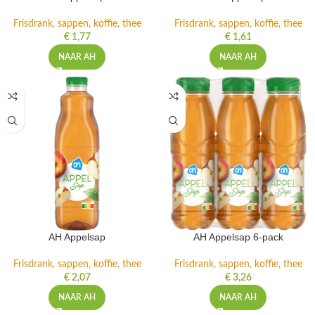
Frisdrank, sappen, koffie, thee
Frisdrank, sappen, koffie, thee
€
1,77
€
1,61
NAAR AH
NAAR AH
AH Appelsap
AH Appelsap 6-pack
Frisdrank, sappen, koffie, thee
Frisdrank, sappen, koffie, thee
€
2,07
€
3,26
NAAR AH
NAAR AH