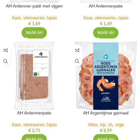
AH Ardenner paté met vijgen
AH Ardennerpate
Kaas, vleeswaren, tapas
Kaas, vleeswaren, tapas
€
1,69
€
1,49
NAAR AH
NAAR AH
AH Ardennerpate
AH Argentijnse garnaal
Kaas, vleeswaren, tapas
Vlees, kip, vis, vega
€
2,75
€
8,99
NAAR AH
NAAR AH