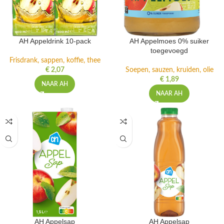
AH Appeldrink 10-pack
AH Appelmoes 0% suiker
toegevoegd
Frisdrank, sappen, koffie, thee
€
2,07
Soepen, sauzen, kruiden, olie
€
1,89
NAAR AH
NAAR AH
AH Appelsap
AH Appelsap