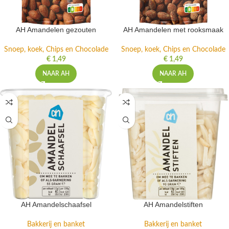
AH Amandelen gezouten
AH Amandelen met rooksmaak
Snoep, koek, Chips en Chocolade
Snoep, koek, Chips en Chocolade
€
1,49
€
1,49
NAAR AH
NAAR AH
AH Amandelschaafsel
AH Amandelstiften
Bakkerij en banket
Bakkerij en banket