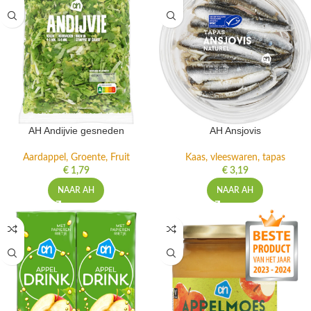
AH Andijvie gesneden
AH Ansjovis
Aardappel, Groente, Fruit
Kaas, vleeswaren, tapas
€
1,79
€
3,19
NAAR AH
NAAR AH