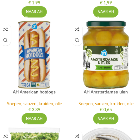
€
1,99
€
1,99
NAAR AH
NAAR AH
AH American hotdogs
AH Amsterdamse uien
Soepen, sauzen, kruiden, olie
Soepen, sauzen, kruiden, olie
€
3,39
€
0,65
NAAR AH
NAAR AH