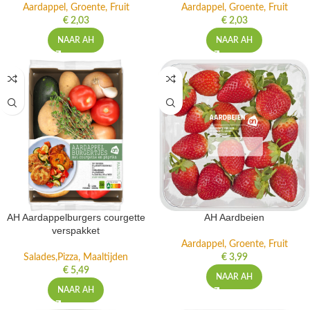
Aardappel, Groente, Fruit
Aardappel, Groente, Fruit
€
2,03
€
2,03
NAAR AH
NAAR AH
AH Aardappelburgers courgette
AH Aardbeien
verspakket
Aardappel, Groente, Fruit
Salades,Pizza, Maaltijden
€
3,99
€
5,49
NAAR AH
NAAR AH