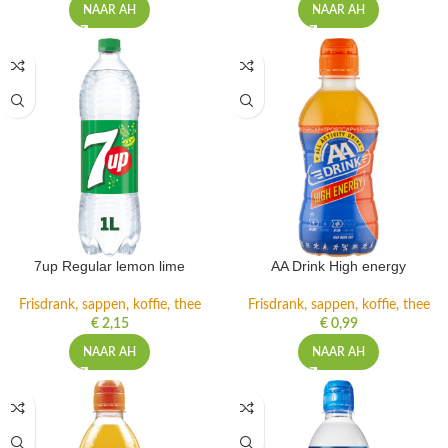
NAAR AH
NAAR AH
7up Regular lemon lime
AA Drink High energy
Frisdrank, sappen, koffie, thee
Frisdrank, sappen, koffie, thee
€
2,15
€
0,99
NAAR AH
NAAR AH