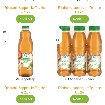
Frisdrank, sappen, koffie, thee
Frisdrank, sappen, koffie, thee
€
1,77
€
1,61
NAAR AH
NAAR AH
AH Appelsap
AH Appelsap 6-pack
Frisdrank, sappen, koffie, thee
Frisdrank, sappen, koffie, thee
€
2,07
€
3,26
NAAR AH
NAAR AH