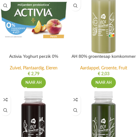
Activia Yoghurt perzik 0%
AH 80% groentesap komkommer
Zuivel, Plantaardig, Eieren
Aardappel, Groente, Fruit
€
2,79
€
2,03
NAAR AH
NAAR AH