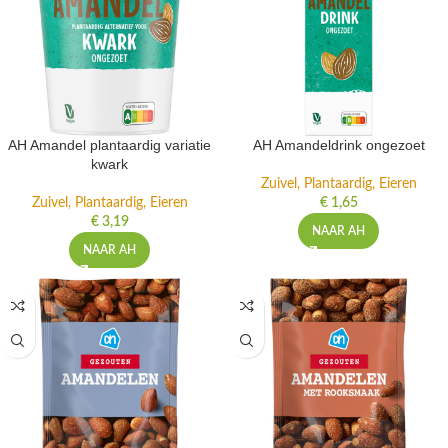
AH Amandel plantaardig variatie
AH Amandeldrink ongezoet
kwark
Zuivel, Plantaardig, Eieren
Zuivel, Plantaardig, Eieren
€
1,65
€
3,19
NAAR AH
NAAR AH