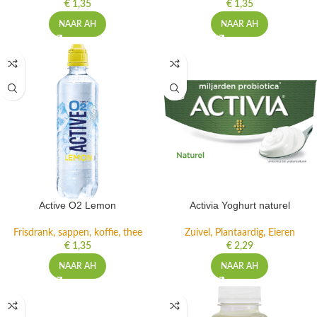
€
1,35
€
1,35
NAAR AH
NAAR AH
Active O2 Lemon
Activia Yoghurt naturel
Frisdrank, sappen, koffie, thee
Zuivel, Plantaardig, Eieren
€
1,35
€
2,29
NAAR AH
NAAR AH