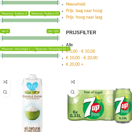
Nieuwheid
Prijs: laag naar hoog
Waarvan Suikers 0
Waarvan Suikers 29
Prijs: hoog naar laag
Vet 0
Vet 100
PRIJSFILTER
Alle
Waarvan Verzadigd 0 — Waarvan Verzadigd 92.1
€
0,00
-
€
10,00
€
10,00
-
€
20,00
€
20,00
+