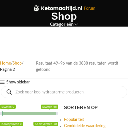
Forum
Shop
Categorieën
Home
Shop
Resultaat 49–96 van de 3838 resultaten wordt
Pagina 2
getoond
Show sidebar
Eiwitten 0
Eiwitten 55
SORTEREN OP
Populariteit
Koolhydraten 0
Koolhydraten 10
Gemiddelde waardering