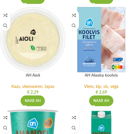
AH Aioli
AH Alaska koolvis
Kaas, vleeswaren, tapas
Vlees, kip, vis, vega
€
2,29
€
2,69
NAAR AH
NAAR AH