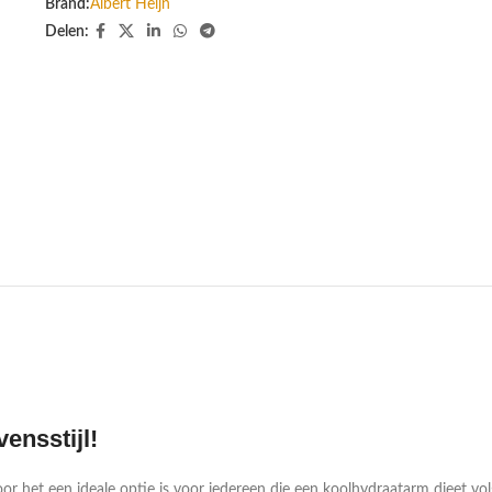
Brand:
Albert Heijn
Delen:
ensstijl!
r het een ideale optie is voor iedereen die een koolhydraatarm dieet vol