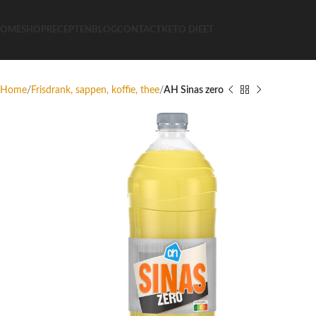
OME
SHOP
RECEPTEN
BLOG
CONTACT
KETO DIEET
Home
Frisdrank, sappen, koffie, thee
AH Sinas zero