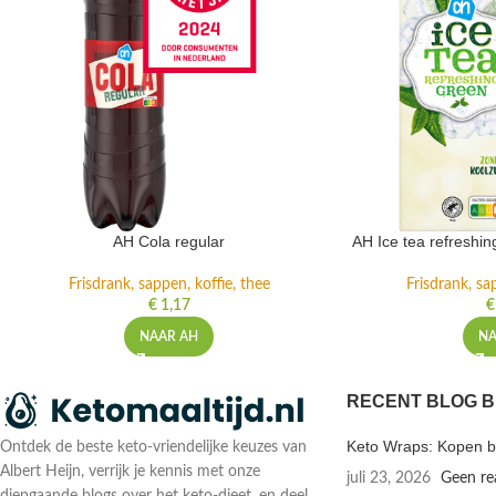
AH Cola regular
AH Ice tea refreshi
Frisdrank, sappen, koffie, thee
Frisdrank, sa
€
1,17
€
NAAR AH
NA
RECENT BLOG B
Keto Wraps: Kopen bi
Ontdek de beste keto-vriendelijke keuzes van
Albert Heijn, verrijk je kennis met onze
juli 23, 2026
Geen re
diepgaande blogs over het keto-dieet, en deel