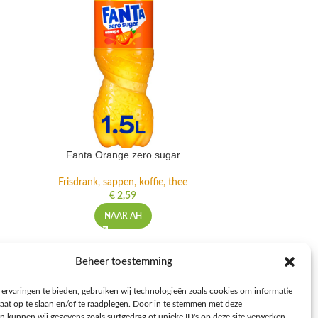
Fanta Orange zero sugar
Lipto
Frisdrank, sappen, koffie, thee
Frisdrank,
€
2,59
NAAR AH
NFORMATIE
Beheer toestemming
voorwaarden
ervaringen te bieden, gebruiken wij technologieën zoals cookies om informatie
leid
raat op te slaan en/of te raadplegen. Door in te stemmen met deze
n kunnen wij gegevens zoals surfgedrag of unieke ID's op deze site verwerken.