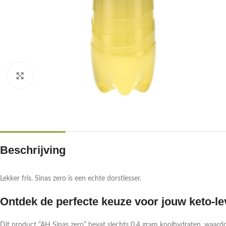
Klik om te vergroten
Beschrijving
Lekker fris. Sinas zero is een echte dorstlesser.
Ontdek de perfecte keuze voor jouw keto-lev
Dit product “AH Sinas zero” bevat slechts 0.4 gram koolhydraten, waardoo