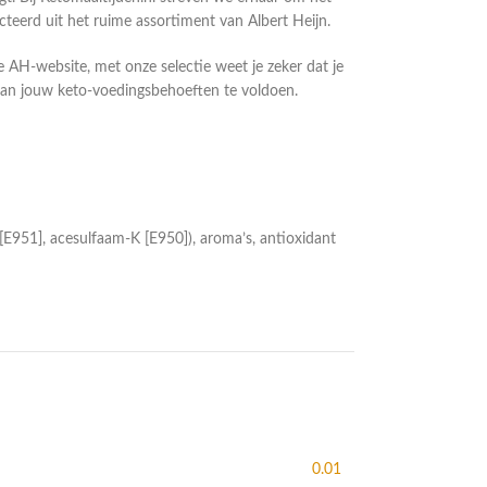
eerd uit het ruime assortiment van Albert Heijn.
de AH-website, met onze selectie weet je zeker dat je
 aan jouw keto-voedingsbehoeften te voldoen.
[E951], acesulfaam-K [E950]), aroma’s, antioxidant
0.01