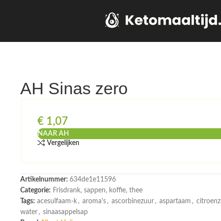
AH Sinas zero
€
1,07
NAAR AH
Vergelijken
Artikelnummer:
634de1e11596
Categorie:
Frisdrank, sappen, koffie, thee
Tags:
acesulfaam-k
,
aroma's
,
ascorbinezuur
,
aspartaam
,
citroen
water
,
sinaasappelsap