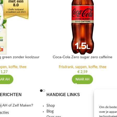
ng green zonder koolzuur
Coca-Cola Zero sugar zero caffeïne
ppen, koffie, thee
Frisdrank, sappen, koffie, thee
1,27
€
2,59
AR AH
NAAR AH
ERICHTEN
HANDIGE LINKS
MEER I
j AH of Zelf Maken?
Shop
Gebruiks
Om de beste 
Blog
Privacybe
over je appa
acties
technologieë