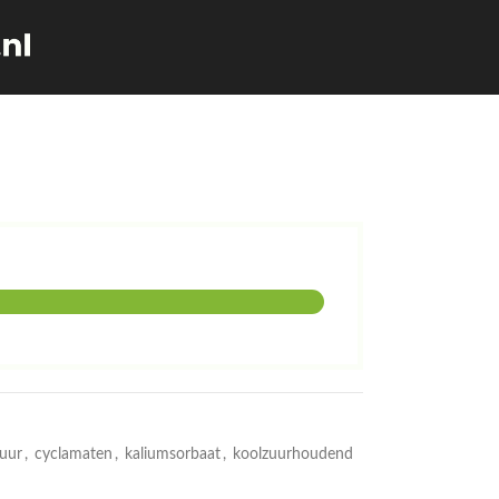
zuur
,
cyclamaten
,
kaliumsorbaat
,
koolzuurhoudend