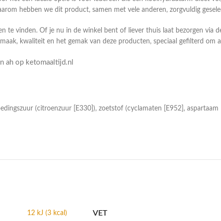
rom hebben we dit product, samen met vele anderen, zorgvuldig geselect
n te vinden. Of je nu in de winkel bent of liever thuis laat bezorgen via 
smaak, kwaliteit en het gemak van deze producten, speciaal gefilterd om
 ah op ketomaaltijd.nl
edingszuur (citroenzuur [E330]), zoetstof (cyclamaten [E952], aspartaam 
VET
12 kJ (3 kcal)