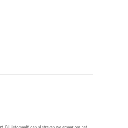
gt. Bij Ketomaaltijden.nl streven we ernaar om het