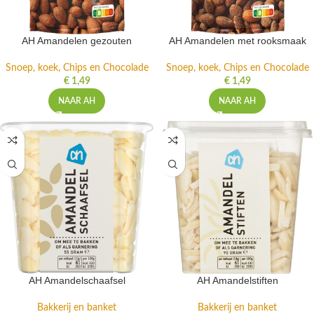
AH Amandelen gezouten
AH Amandelen met rooksmaak
Snoep, koek, Chips en Chocolade
Snoep, koek, Chips en Chocolade
€
1,49
€
1,49
NAAR AH
NAAR AH
AH Amandelschaafsel
AH Amandelstiften
Bakkerij en banket
Bakkerij en banket