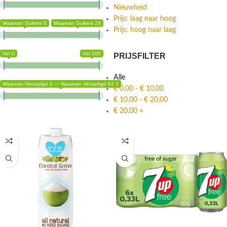
Nieuwheid
Prijs: laag naar hoog
Waarvan Suikers 0
Waarvan Suikers 29
Prijs: hoog naar laag
Vet 0
Vet 100
PRIJSFILTER
Alle
Waarvan Verzadigd 0 — Waarvan Verzadigd 92.1
€
0,00
-
€
10,00
€
10,00
-
€
20,00
€
20,00
+