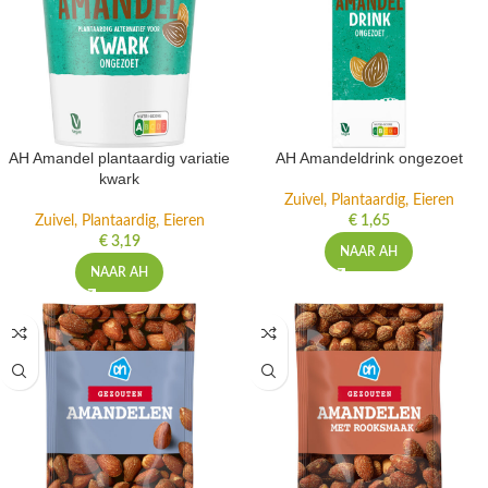
AH Amandel plantaardig variatie
AH Amandeldrink ongezoet
kwark
Zuivel, Plantaardig, Eieren
Zuivel, Plantaardig, Eieren
€
1,65
€
3,19
NAAR AH
NAAR AH