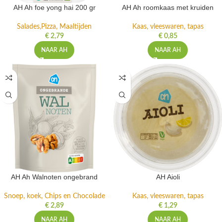
AH Ah foe yong hai 200 gr
AH Ah roomkaas met kruiden
Salades,Pizza, Maaltijden
Kaas, vleeswaren, tapas
€
2,79
€
0,85
NAAR AH
NAAR AH
AH Ah Walnoten ongebrand
AH Aioli
Snoep, koek, Chips en Chocolade
Kaas, vleeswaren, tapas
€
2,89
€
1,29
NAAR AH
NAAR AH