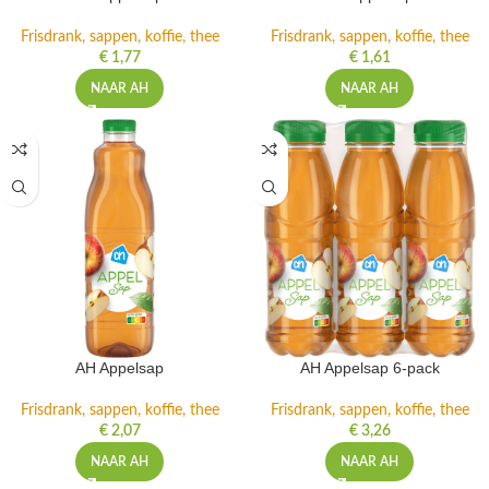
Frisdrank, sappen, koffie, thee
Frisdrank, sappen, koffie, thee
€
1,77
€
1,61
NAAR AH
NAAR AH
AH Appelsap
AH Appelsap 6-pack
Frisdrank, sappen, koffie, thee
Frisdrank, sappen, koffie, thee
€
2,07
€
3,26
NAAR AH
NAAR AH