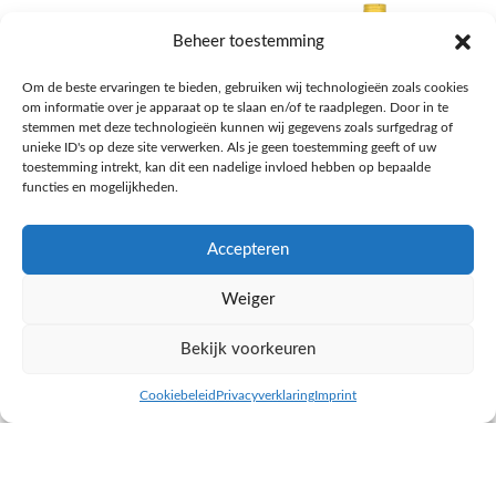
Beheer toestemming
Om de beste ervaringen te bieden, gebruiken wij technologieën zoals cookies
om informatie over je apparaat op te slaan en/of te raadplegen. Door in te
stemmen met deze technologieën kunnen wij gegevens zoals surfgedrag of
unieke ID's op deze site verwerken. Als je geen toestemming geeft of uw
toestemming intrekt, kan dit een nadelige invloed hebben op bepaalde
functies en mogelijkheden.
Accepteren
AH Appelsap 6-pack
AH Arachide olie
Weiger
Frisdrank, sappen, koffie, thee
Pasta, rijst en wereldkeuken
€
1,66
€
4,49
Bekijk voorkeuren
NAAR AH
NAAR AH
Cookiebeleid
Privacyverklaring
Imprint
inkel op
Filters