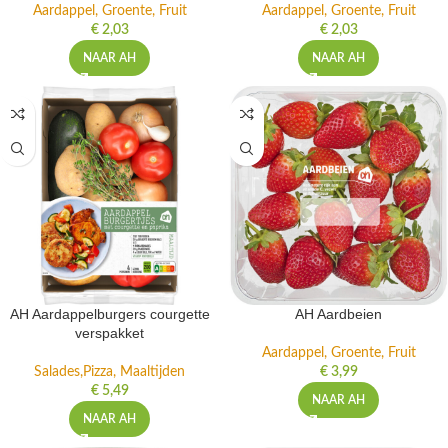
Aardappel, Groente, Fruit
Aardappel, Groente, Fruit
€
2,03
€
2,03
NAAR AH
NAAR AH
AH Aardappelburgers courgette
AH Aardbeien
verspakket
Aardappel, Groente, Fruit
Salades,Pizza, Maaltijden
€
3,99
€
5,49
NAAR AH
NAAR AH