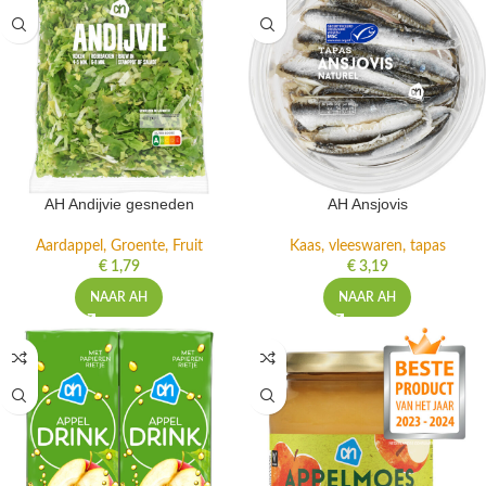
AH Andijvie gesneden
AH Ansjovis
Aardappel, Groente, Fruit
Kaas, vleeswaren, tapas
€
1,79
€
3,19
NAAR AH
NAAR AH