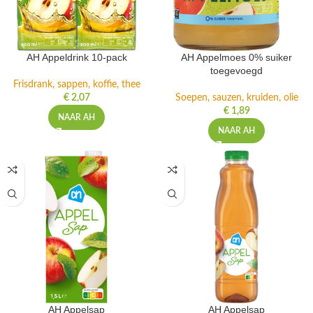
AH Appeldrink 10-pack
AH Appelmoes 0% suiker
toegevoegd
Frisdrank, sappen, koffie, thee
€
2,07
Soepen, sauzen, kruiden, olie
€
1,89
NAAR AH
NAAR AH
AH Appelsap
AH Appelsap