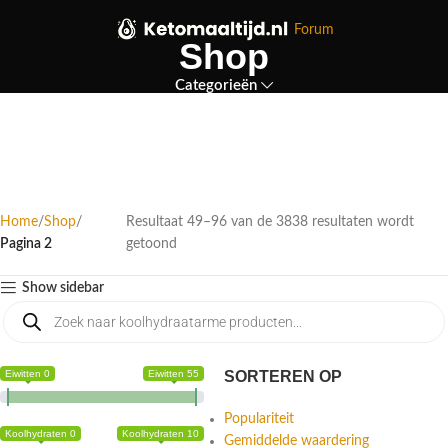
Forum
Shop
Categorieën
Home
Shop
Resultaat 49–96 van de 3838 resultaten wordt
Pagina 2
getoond
Show sidebar
Eiwitten 0
Eiwitten 55
SORTEREN OP
Populariteit
Koolhydraten 0
Koolhydraten 10
Gemiddelde waardering