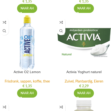
€
1,35
€
1,35
NAAR AH
NAAR AH
Active O2 Lemon
Activia Yoghurt naturel
Frisdrank, sappen, koffie, thee
Zuivel, Plantaardig, Eieren
€
1,35
€
2,29
NAAR AH
NAAR AH