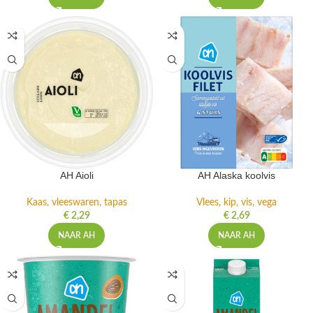
AH Aioli
AH Alaska koolvis
Kaas, vleeswaren, tapas
Vlees, kip, vis, vega
€
2,29
€
2,69
NAAR AH
NAAR AH