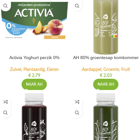
Activia Yoghurt perzik 0%
AH 80% groentesap komkommer
Zuivel, Plantaardig, Eieren
Aardappel, Groente, Fruit
€
2,79
€
2,03
NAAR AH
NAAR AH