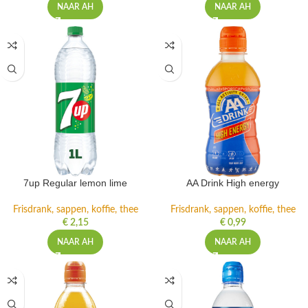
NAAR AH
NAAR AH
7up Regular lemon lime
AA Drink High energy
Frisdrank, sappen, koffie, thee
Frisdrank, sappen, koffie, thee
€
2,15
€
0,99
NAAR AH
NAAR AH