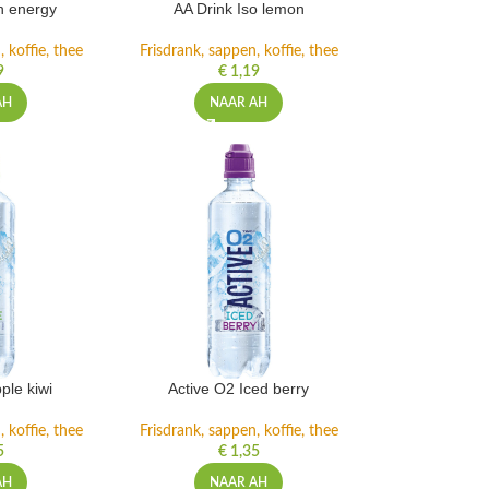
h energy
AA Drink Iso lemon
 koffie, thee
Frisdrank, sappen, koffie, thee
9
€
1,19
AH
NAAR AH
ple kiwi
Active O2 Iced berry
 koffie, thee
Frisdrank, sappen, koffie, thee
5
€
1,35
AH
NAAR AH