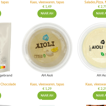
 tapas
Kaas, vleeswaren, tapas
Salades,Pizza, 
€
1,49
€
2,7
NAAR AH
NAAR 
ngebrand
AH Aioli
AH Aio
n Chocolade
Kaas, vleeswaren, tapas
Kaas, vleeswa
€
1,29
€
2,2
NAAR AH
NAAR 