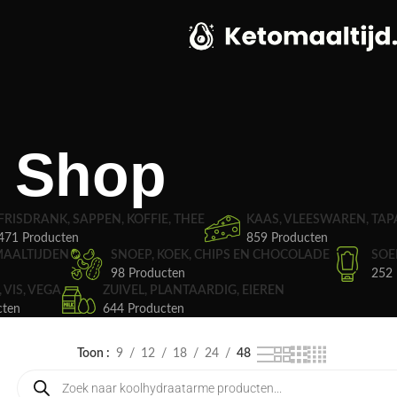
Shop
FRISDRANK, SAPPEN, KOFFIE, THEE
KAAS, VLEESWAREN, TAP
471 Producten
859 Producten
MAALTIJDEN
SNOEP, KOEK, CHIPS EN CHOCOLADE
SOE
98 Producten
252 
, VIS, VEGA
ZUIVEL, PLANTAARDIG, EIEREN
cten
644 Producten
Toon
9
12
18
24
48