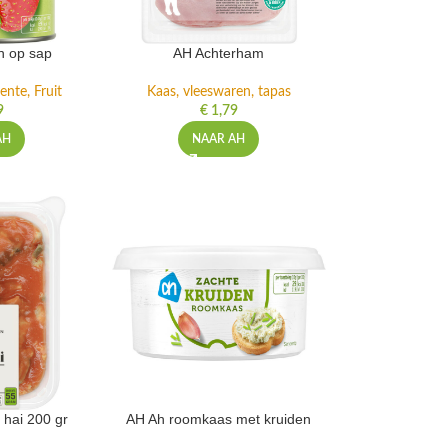
n op sap
AH Achterham
ente, Fruit
Kaas, vleeswaren, tapas
9
€
1,79
AH
NAAR AH
 hai 200 gr
AH Ah roomkaas met kruiden