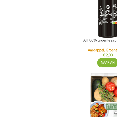
AH 80% groentesap 
Aardappel, Groente
€
2,03
NAAR AH