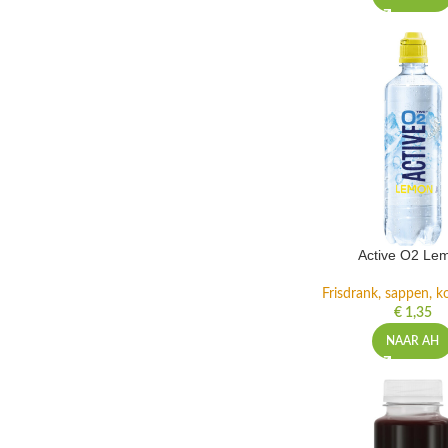
Active O2 Le
Frisdrank, sappen, ko
€
1,35
NAAR AH