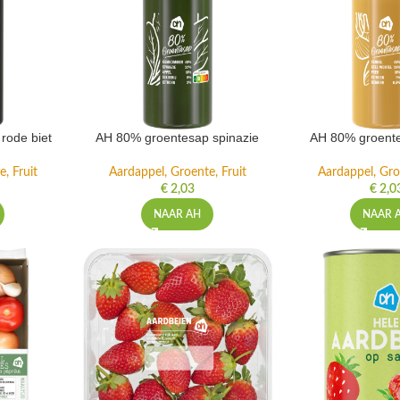
rode biet
AH 80% groentesap spinazie
AH 80% groente
, Fruit
Aardappel, Groente, Fruit
Aardappel, Gro
€
2,03
€
2,0
NAAR AH
NAAR 