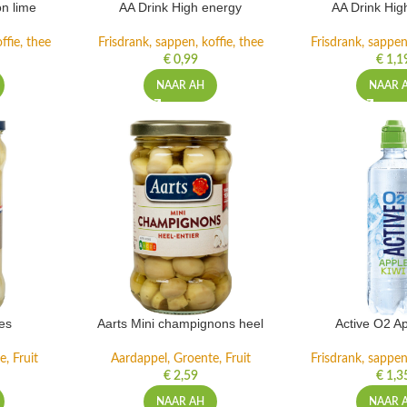
n lime
AA Drink High energy
AA Drink Hig
ffie, thee
Frisdrank, sappen, koffie, thee
Frisdrank, sappen,
€
0,99
€
1,1
NAAR AH
NAAR 
es
Aarts Mini champignons heel
Active O2 Ap
, Fruit
Aardappel, Groente, Fruit
Frisdrank, sappen,
€
2,59
€
1,3
NAAR AH
NAAR 