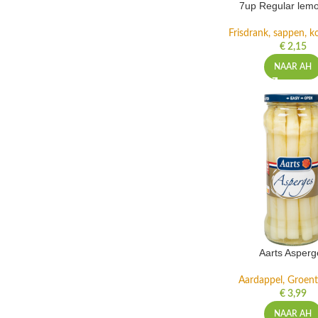
7up Regular lemo
Frisdrank, sappen, ko
€
2,15
NAAR AH
Aarts Asperg
Aardappel, Groente
€
3,99
NAAR AH