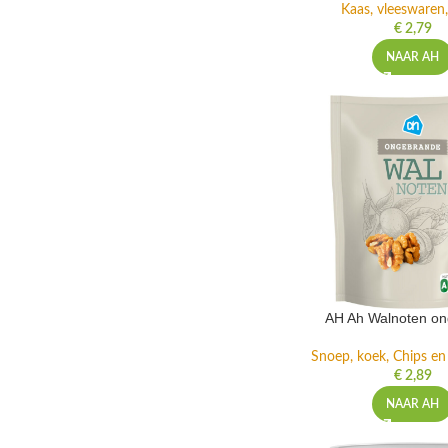
Kaas, vleeswaren,
€
2,79
NAAR AH
AH Ah Walnoten o
Snoep, koek, Chips e
€
2,89
NAAR AH