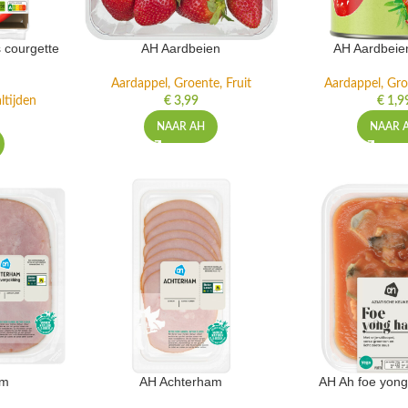
 courgette
AH Aardbeien
AH Aardbeie
Aardappel, Groente, Fruit
Aardappel, Gro
ltijden
€
3,99
€
1,9
NAAR AH
NAAR 
am
AH Achterham
AH Ah foe yong