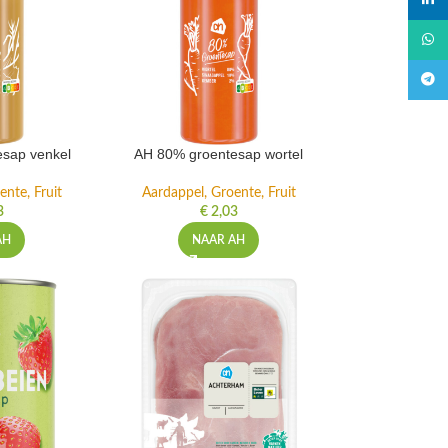
linked
What
Teleg
sap venkel
AH 80% groentesap wortel
ente, Fruit
Aardappel, Groente, Fruit
3
€
2,03
AH
NAAR AH