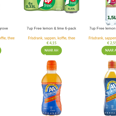
grove
7up Free lemon & lime 6-pack
7up Free lemon 
ffie, thee
Frisdrank, sappen, koffie, thee
Frisdrank, sappen,
€
4,15
€
2,5
NAAR AH
NAAR 