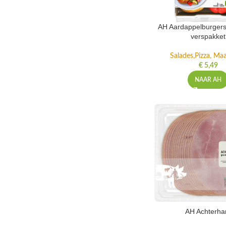
AH Aardappelburgers
verspakket
Salades,Pizza, Maa
€
5,49
NAAR AH
AH Achterh