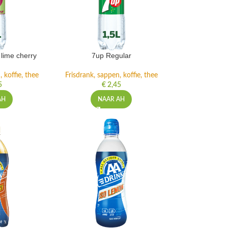
lime cherry
7up Regular
 koffie, thee
Frisdrank, sappen, koffie, thee
5
€
2,45
AH
NAAR AH