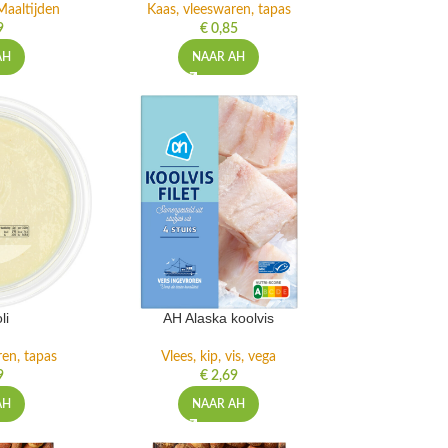
Maaltijden
Kaas, vleeswaren, tapas
9
€
0,85
AH
NAAR AH
li
AH Alaska koolvis
ren, tapas
Vlees, kip, vis, vega
9
€
2,69
AH
NAAR AH