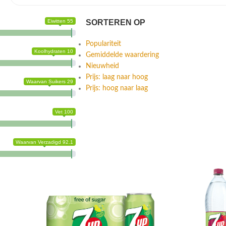
Eiwitten 55
SORTEREN OP
Populariteit
Koolhydraten 10
Gemiddelde waardering
Nieuwheid
Prijs: laag naar hoog
Waarvan Suikers 29
Prijs: hoog naar laag
Vet 100
Waarvan Verzadigd 92.1