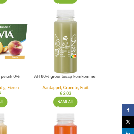
t perzik 0%
AH 80% groentesap komkommer
dig, Eieren
Aardappel, Groente, Fruit
9
€
2,03
AH
NAAR AH
Faceb
X