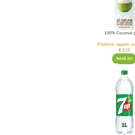
100% Coconut 
Frisdrank, sappen, ko
€
2,15
NAAR AH