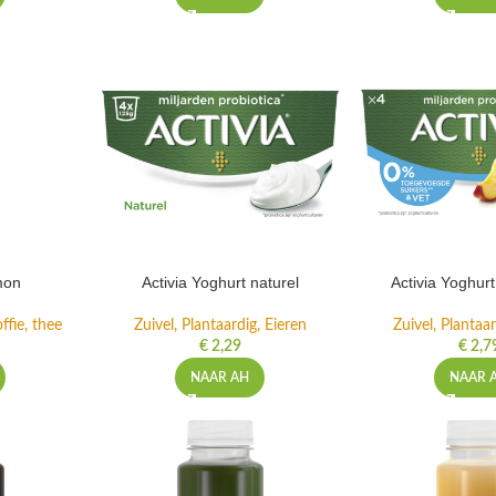
mon
Activia Yoghurt naturel
Activia Yoghur
ffie, thee
Zuivel, Plantaardig, Eieren
Zuivel, Plantaar
€
2,29
€
2,7
NAAR AH
NAAR 