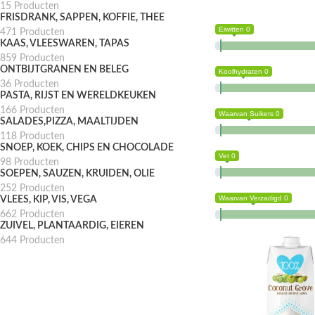
15 Producten
FRISDRANK, SAPPEN, KOFFIE, THEE
Eiwitten 0
471 Producten
KAAS, VLEESWAREN, TAPAS
859 Producten
ONTBIJTGRANEN EN BELEG
Koolhydraten 0
36 Producten
PASTA, RIJST EN WERELDKEUKEN
166 Producten
Waarvan Suikers 0
SALADES,PIZZA, MAALTIJDEN
118 Producten
SNOEP, KOEK, CHIPS EN CHOCOLADE
Vet 0
98 Producten
SOEPEN, SAUZEN, KRUIDEN, OLIE
252 Producten
Waarvan Verzadigd 0
VLEES, KIP, VIS, VEGA
662 Producten
ZUIVEL, PLANTAARDIG, EIEREN
644 Producten