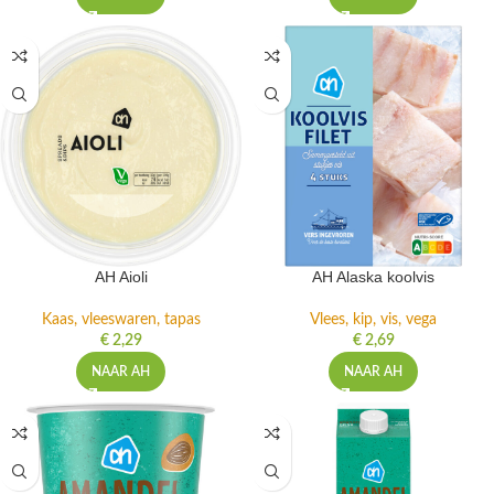
AH Aioli
AH Alaska koolvis
Kaas, vleeswaren, tapas
Vlees, kip, vis, vega
€
2,29
€
2,69
NAAR AH
NAAR AH