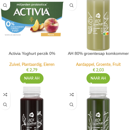
Activia Yoghurt perzik 0%
AH 80% groentesap komkommer
Zuivel, Plantaardig, Eieren
Aardappel, Groente, Fruit
€
2,79
€
2,03
NAAR AH
NAAR AH