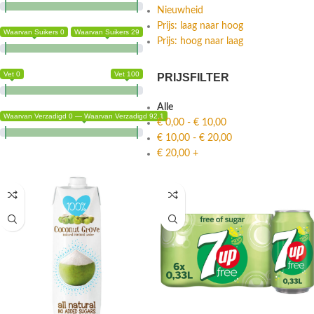
Nieuwheid
Prijs: laag naar hoog
Waarvan Suikers 0
Waarvan Suikers 29
Prijs: hoog naar laag
Vet 0
Vet 100
PRIJSFILTER
Alle
Waarvan Verzadigd 0 — Waarvan Verzadigd 92.1
€
0,00
-
€
10,00
€
10,00
-
€
20,00
€
20,00
+