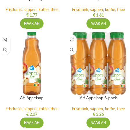
Frisdrank, sappen, koffie, thee
Frisdrank, sappen, koffie, thee
€
1,77
€
1,61
NAAR AH
NAAR AH
AH Appelsap
AH Appelsap 6-pack
Frisdrank, sappen, koffie, thee
Frisdrank, sappen, koffie, thee
€
2,07
€
3,26
NAAR AH
NAAR AH