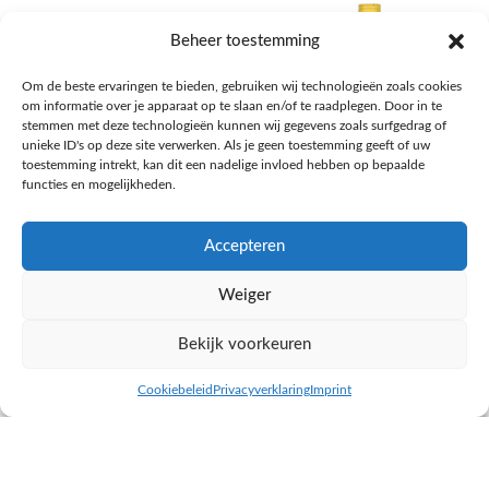
Beheer toestemming
Om de beste ervaringen te bieden, gebruiken wij technologieën zoals cookies
om informatie over je apparaat op te slaan en/of te raadplegen. Door in te
stemmen met deze technologieën kunnen wij gegevens zoals surfgedrag of
unieke ID's op deze site verwerken. Als je geen toestemming geeft of uw
toestemming intrekt, kan dit een nadelige invloed hebben op bepaalde
functies en mogelijkheden.
Accepteren
AH Appelsap 6-pack
AH Arachide olie
Weiger
Frisdrank, sappen, koffie, thee
Pasta, rijst en wereldkeuken
€
1,66
€
4,49
Bekijk voorkeuren
NAAR AH
NAAR AH
Cookiebeleid
Privacyverklaring
Imprint
inkel op
Filters