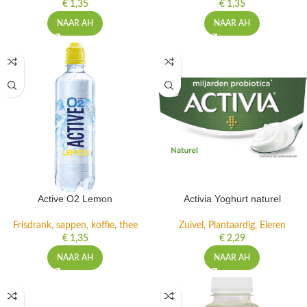
€
1,35
€
1,35
NAAR AH
NAAR AH
Active O2 Lemon
Activia Yoghurt naturel
Frisdrank, sappen, koffie, thee
Zuivel, Plantaardig, Eieren
€
1,35
€
2,29
NAAR AH
NAAR AH