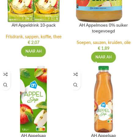
AH Appeldrink 10-pack
AH Appelmoes 0% suiker
toegevoegd
Frisdrank, sappen, koffie, thee
€
2,07
Soepen, sauzen, kruiden, olie
€
1,89
NAAR AH
NAAR AH
AH Appelsap
AH Appelsap