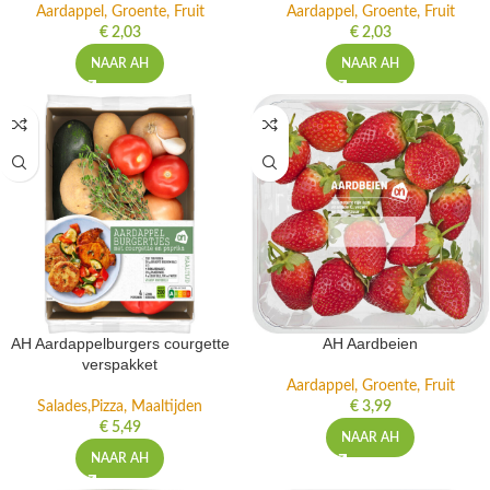
Aardappel, Groente, Fruit
Aardappel, Groente, Fruit
€
2,03
€
2,03
NAAR AH
NAAR AH
AH Aardappelburgers courgette
AH Aardbeien
verspakket
Aardappel, Groente, Fruit
Salades,Pizza, Maaltijden
€
3,99
€
5,49
NAAR AH
NAAR AH