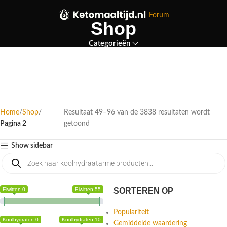
Forum
Shop
Categorieën
Home
Shop
Resultaat 49–96 van de 3838 resultaten wordt
Pagina 2
getoond
Show sidebar
Eiwitten 0
Eiwitten 55
SORTEREN OP
Populariteit
Koolhydraten 0
Koolhydraten 10
Gemiddelde waardering