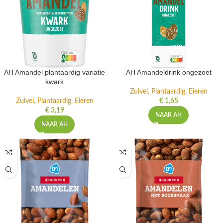
AH Amandel plantaardig variatie
AH Amandeldrink ongezoet
kwark
Zuivel, Plantaardig, Eieren
Zuivel, Plantaardig, Eieren
€
1,65
€
3,19
NAAR AH
NAAR AH