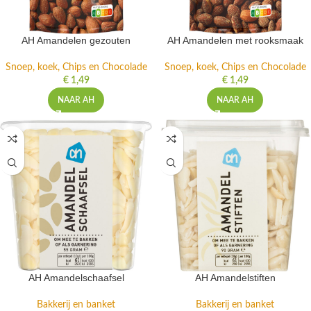
AH Amandelen gezouten
AH Amandelen met rooksmaak
Snoep, koek, Chips en Chocolade
Snoep, koek, Chips en Chocolade
€
1,49
€
1,49
NAAR AH
NAAR AH
AH Amandelschaafsel
AH Amandelstiften
Bakkerij en banket
Bakkerij en banket