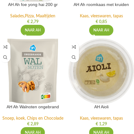
AH Ah foe yong hai 200 gr
AH Ah roomkaas met kruiden
Salades,Pizza, Maaltijden
Kaas, vleeswaren, tapas
€
2,79
€
0,85
NAAR AH
NAAR AH
AH Ah Walnoten ongebrand
AH Aioli
Snoep, koek, Chips en Chocolade
Kaas, vleeswaren, tapas
€
2,89
€
1,29
NAAR AH
NAAR AH