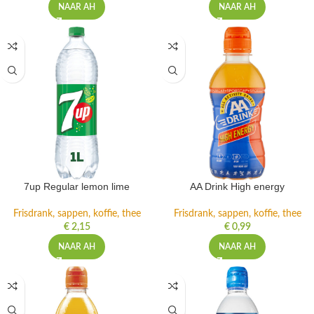
NAAR AH
NAAR AH
7up Regular lemon lime
AA Drink High energy
Frisdrank, sappen, koffie, thee
Frisdrank, sappen, koffie, thee
€
2,15
€
0,99
NAAR AH
NAAR AH