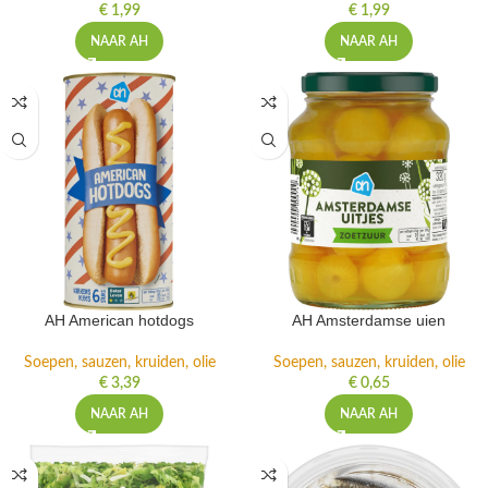
€
1,99
€
1,99
NAAR AH
NAAR AH
AH American hotdogs
AH Amsterdamse uien
Soepen, sauzen, kruiden, olie
Soepen, sauzen, kruiden, olie
€
3,39
€
0,65
NAAR AH
NAAR AH