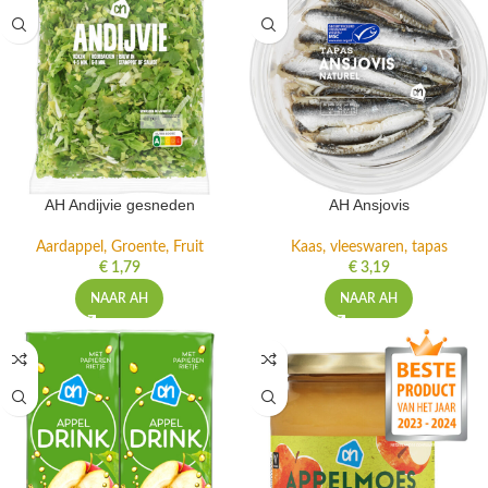
AH Andijvie gesneden
AH Ansjovis
Aardappel, Groente, Fruit
Kaas, vleeswaren, tapas
€
1,79
€
3,19
NAAR AH
NAAR AH