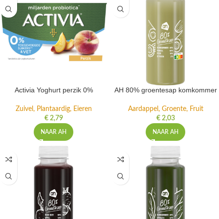
Activia Yoghurt perzik 0%
AH 80% groentesap komkommer
Zuivel, Plantaardig, Eieren
Aardappel, Groente, Fruit
€
2,79
€
2,03
NAAR AH
NAAR AH