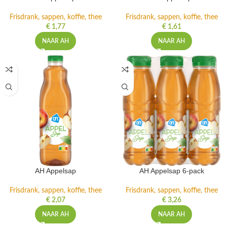
Frisdrank, sappen, koffie, thee
Frisdrank, sappen, koffie, thee
€
1,77
€
1,61
NAAR AH
NAAR AH
AH Appelsap
AH Appelsap 6-pack
Frisdrank, sappen, koffie, thee
Frisdrank, sappen, koffie, thee
€
2,07
€
3,26
NAAR AH
NAAR AH