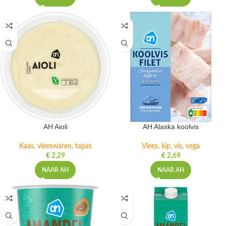
AH Aioli
AH Alaska koolvis
Kaas, vleeswaren, tapas
Vlees, kip, vis, vega
€
2,29
€
2,69
NAAR AH
NAAR AH