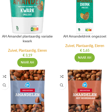
AH Amandel plantaardig variatie
AH Amandeldrink ongezoet
kwark
Zuivel, Plantaardig, Eieren
Zuivel, Plantaardig, Eieren
€
1,65
€
3,19
NAAR AH
NAAR AH