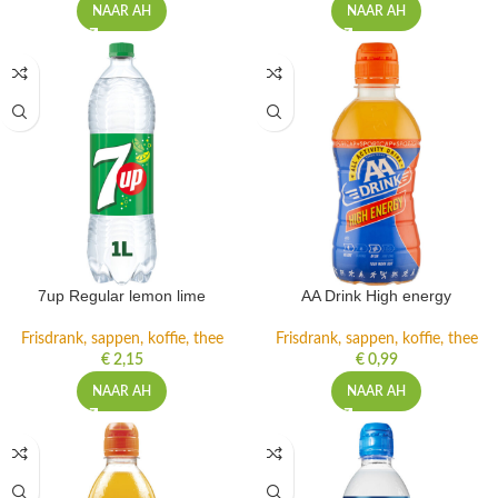
NAAR AH
NAAR AH
7up Regular lemon lime
AA Drink High energy
Frisdrank, sappen, koffie, thee
Frisdrank, sappen, koffie, thee
€
2,15
€
0,99
NAAR AH
NAAR AH