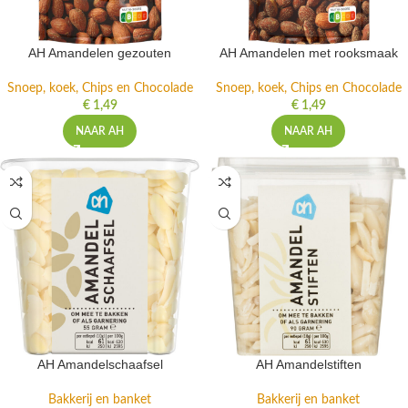
AH Amandelen gezouten
AH Amandelen met rooksmaak
Snoep, koek, Chips en Chocolade
Snoep, koek, Chips en Chocolade
€
1,49
€
1,49
NAAR AH
NAAR AH
AH Amandelschaafsel
AH Amandelstiften
Bakkerij en banket
Bakkerij en banket