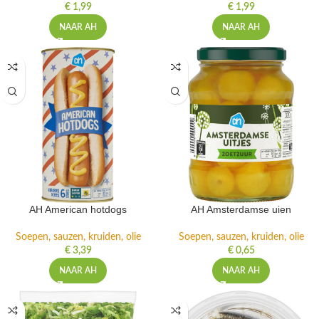
€
1,99
€
1,99
NAAR AH
NAAR AH
AH American hotdogs
AH Amsterdamse uien
Soepen, sauzen, kruiden, olie
Soepen, sauzen, kruiden, olie
€
3,39
€
0,65
NAAR AH
NAAR AH