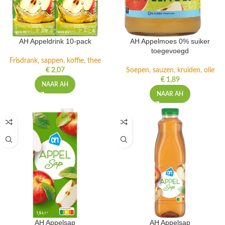
AH Appeldrink 10-pack
AH Appelmoes 0% suiker
toegevoegd
Frisdrank, sappen, koffie, thee
€
2,07
Soepen, sauzen, kruiden, olie
€
1,89
NAAR AH
NAAR AH
AH Appelsap
AH Appelsap