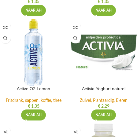
€
1,35
€
1,35
NAAR AH
NAAR AH
Active O2 Lemon
Activia Yoghurt naturel
Frisdrank, sappen, koffie, thee
Zuivel, Plantaardig, Eieren
€
1,35
€
2,29
NAAR AH
NAAR AH