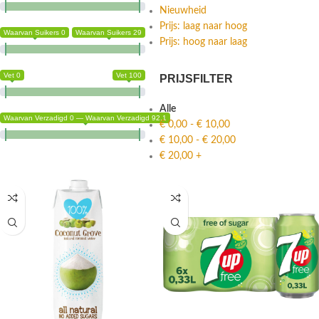
Nieuwheid
Prijs: laag naar hoog
Waarvan Suikers 0
Waarvan Suikers 29
Prijs: hoog naar laag
Vet 0
Vet 100
PRIJSFILTER
Alle
Waarvan Verzadigd 0 — Waarvan Verzadigd 92.1
€
0,00
-
€
10,00
€
10,00
-
€
20,00
€
20,00
+