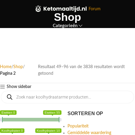
Forum
Shop
Categorieën
Home
Shop
Resultaat 49–96 van de 3838 resultaten wordt
Pagina 2
getoond
Show sidebar
Eiwitten 0
Eiwitten 55
SORTEREN OP
Populariteit
Koolhydraten 0
Koolhydraten 10
Gemiddelde waardering