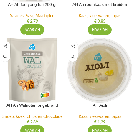
AH Ah foe yong hai 200 gr
AH Ah roomkaas met kruiden
Salades,Pizza, Maaltijden
Kaas, vleeswaren, tapas
€
2,79
€
0,85
NAAR AH
NAAR AH
AH Ah Walnoten ongebrand
AH Aioli
Snoep, koek, Chips en Chocolade
Kaas, vleeswaren, tapas
€
2,89
€
1,29
NAAR AH
NAAR AH