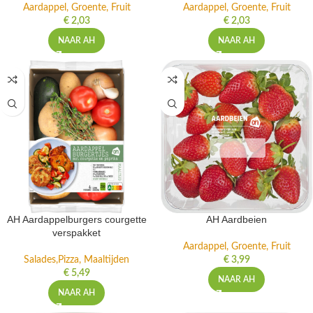
Aardappel, Groente, Fruit
Aardappel, Groente, Fruit
€
2,03
€
2,03
NAAR AH
NAAR AH
AH Aardappelburgers courgette
AH Aardbeien
verspakket
Aardappel, Groente, Fruit
Salades,Pizza, Maaltijden
€
3,99
€
5,49
NAAR AH
NAAR AH