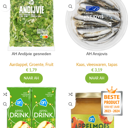
AH Andijvie gesneden
AH Ansjovis
Aardappel, Groente, Fruit
Kaas, vleeswaren, tapas
€
1,79
€
3,19
NAAR AH
NAAR AH