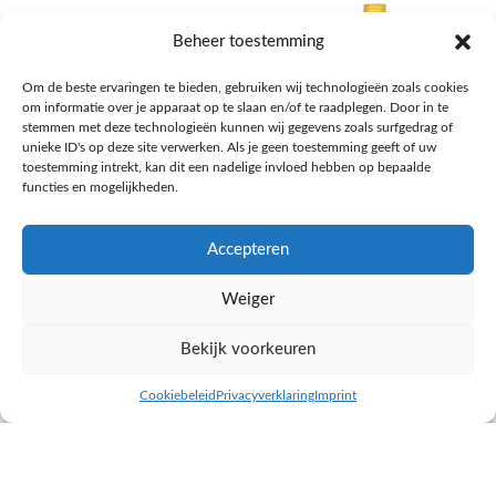
Beheer toestemming
Om de beste ervaringen te bieden, gebruiken wij technologieën zoals cookies
om informatie over je apparaat op te slaan en/of te raadplegen. Door in te
stemmen met deze technologieën kunnen wij gegevens zoals surfgedrag of
unieke ID's op deze site verwerken. Als je geen toestemming geeft of uw
toestemming intrekt, kan dit een nadelige invloed hebben op bepaalde
functies en mogelijkheden.
Accepteren
AH Appelsap 6-pack
AH Arachide olie
Weiger
Frisdrank, sappen, koffie, thee
Pasta, rijst en wereldkeuken
€
1,66
€
4,49
Bekijk voorkeuren
NAAR AH
NAAR AH
Cookiebeleid
Privacyverklaring
Imprint
inkel op
Filters