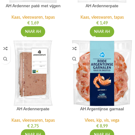
AH Ardenner paté met vijgen
AH Ardennerpate
Kaas, vleeswaren, tapas
Kaas, vleeswaren, tapas
€
1,69
€
1,49
NAAR AH
NAAR AH
AH Ardennerpate
AH Argentijnse garnaal
Kaas, vleeswaren, tapas
Vlees, kip, vis, vega
€
2,75
€
8,99
NAAR AH
NAAR AH