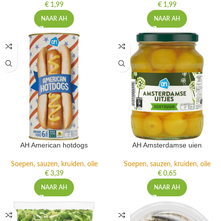
€
1,99
€
1,99
NAAR AH
NAAR AH
AH American hotdogs
AH Amsterdamse uien
Soepen, sauzen, kruiden, olie
Soepen, sauzen, kruiden, olie
€
3,39
€
0,65
NAAR AH
NAAR AH