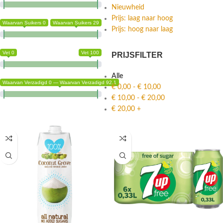
Nieuwheid
Prijs: laag naar hoog
Waarvan Suikers 0
Waarvan Suikers 29
Prijs: hoog naar laag
Vet 0
Vet 100
PRIJSFILTER
Alle
Waarvan Verzadigd 0 — Waarvan Verzadigd 92.1
€
0,00
-
€
10,00
€
10,00
-
€
20,00
€
20,00
+