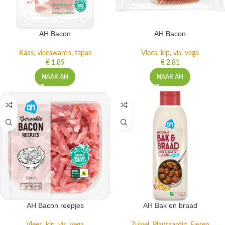
AH Bacon
AH Bacon
Kaas, vleeswaren, tapas
Vlees, kip, vis, vega
€
1,89
€
2,81
NAAR AH
NAAR AH
AH Bacon reepjes
AH Bak en braad