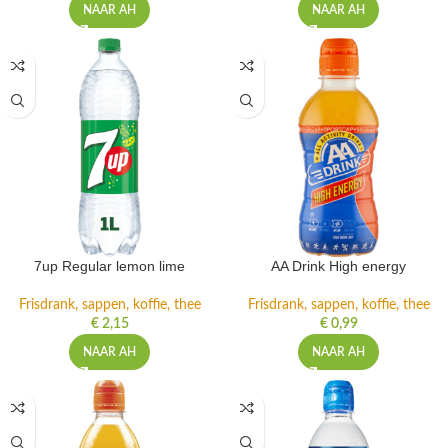
NAAR AH
NAAR AH
7up Regular lemon lime
AA Drink High energy
Frisdrank, sappen, koffie, thee
Frisdrank, sappen, koffie, thee
€
2,15
€
0,99
NAAR AH
NAAR AH