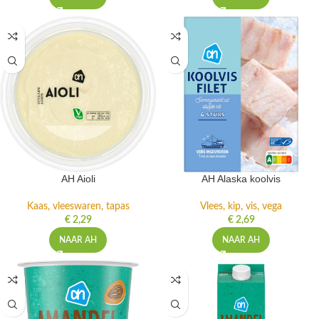
AH Aioli
AH Alaska koolvis
Kaas, vleeswaren, tapas
Vlees, kip, vis, vega
€
2,29
€
2,69
NAAR AH
NAAR AH