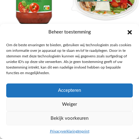
AH Basilicum pastasaus
AH Basis maaltijdsalade gegrilde
Beheer toestemming
kip
Pasta, rijst en wereldkeuken
Om de beste ervaringen te bieden, gebruiken wij technologieën zoals cookies
€
1,59
Salades,Pizza, Maaltijden
om informatie over je apparaat op te slaan en/of te raadplegen. Door in te
€
3,39
NAAR AH
stemmen met deze technologieën kunnen wij gegevens zoals surfgedrag of
NAAR AH
unieke ID's op deze site verwerken. Als je geen toestemming geeft of uw
toestemming intrekt, kan dit een nadelige invloed hebben op bepaalde
functies en mogelijkheden.
Accepteren
Weiger
Bekijk voorkeuren
Privacyverklaring
Imprint
inkel op
Filters