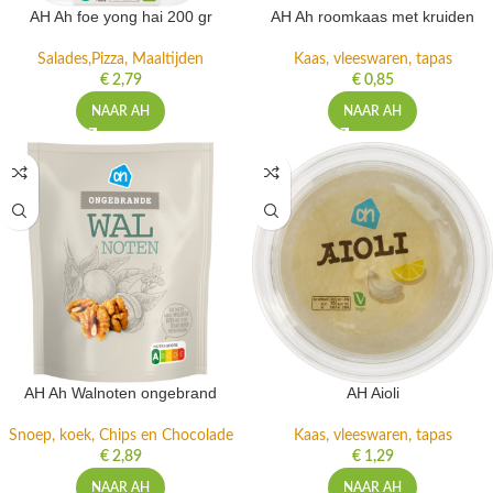
AH Ah foe yong hai 200 gr
AH Ah roomkaas met kruiden
Salades,Pizza, Maaltijden
Kaas, vleeswaren, tapas
€
2,79
€
0,85
NAAR AH
NAAR AH
AH Ah Walnoten ongebrand
AH Aioli
Snoep, koek, Chips en Chocolade
Kaas, vleeswaren, tapas
€
2,89
€
1,29
NAAR AH
NAAR AH