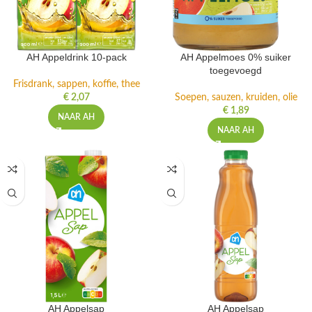
AH Appeldrink 10-pack
AH Appelmoes 0% suiker
toegevoegd
Frisdrank, sappen, koffie, thee
€
2,07
Soepen, sauzen, kruiden, olie
€
1,89
NAAR AH
NAAR AH
AH Appelsap
AH Appelsap