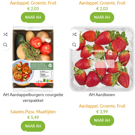
Aardappel, Groente, Fruit
Aardappel, Groente, Fruit
€
2,03
€
2,03
NAAR AH
NAAR AH
AH Aardappelburgers courgette
AH Aardbeien
verspakket
Aardappel, Groente, Fruit
Salades,Pizza, Maaltijden
€
3,99
€
5,49
NAAR AH
NAAR AH