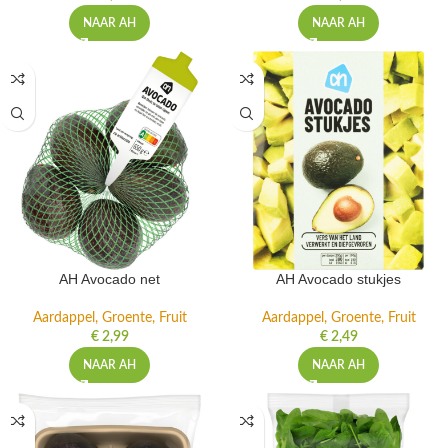
NAAR AH
NAAR AH
AH Avocado net
AH Avocado stukjes
Aardappel, Groente, Fruit
Aardappel, Groente, Fruit
€
2,99
€
2,49
NAAR AH
NAAR AH