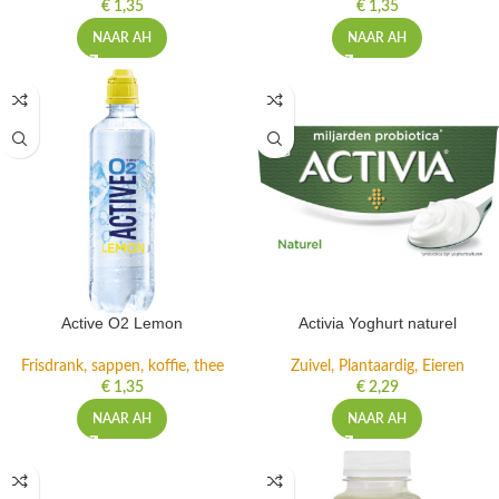
€
1,35
€
1,35
NAAR AH
NAAR AH
Active O2 Lemon
Activia Yoghurt naturel
Frisdrank, sappen, koffie, thee
Zuivel, Plantaardig, Eieren
€
1,35
€
2,29
NAAR AH
NAAR AH