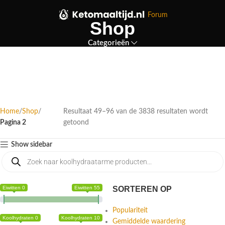
Forum
Shop
Categorieën
Home
Shop
Resultaat 49–96 van de 3838 resultaten wordt
Pagina 2
getoond
Show sidebar
Eiwitten 0
Eiwitten 55
SORTEREN OP
Populariteit
Koolhydraten 0
Koolhydraten 10
Gemiddelde waardering