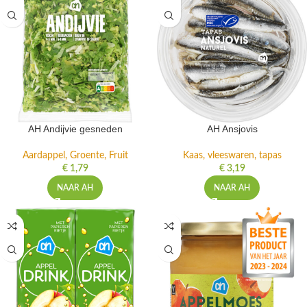
AH Andijvie gesneden
AH Ansjovis
Aardappel, Groente, Fruit
Kaas, vleeswaren, tapas
€
1,79
€
3,19
NAAR AH
NAAR AH