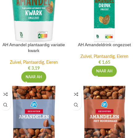
AH Amandel plantaardig variatie
AH Amandeldrink ongezoet
kwark
Zuivel, Plantaardig, Eieren
Zuivel, Plantaardig, Eieren
€
1,65
€
3,19
NAAR AH
NAAR AH