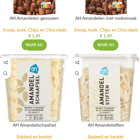
AH Amandelen gezouten
AH Amandelen met rooksmaak
Snoep, koek, Chips en Chocolade
Snoep, koek, Chips en Chocolade
€
1,49
€
1,49
NAAR AH
NAAR AH
AH Amandelschaafsel
AH Amandelstiften
Bakkerij en banket
Bakkerij en banket