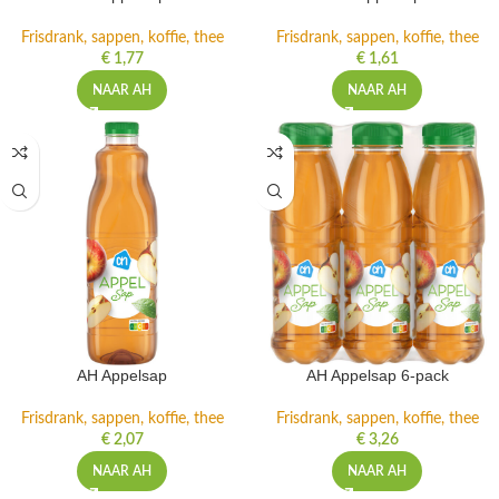
Frisdrank, sappen, koffie, thee
Frisdrank, sappen, koffie, thee
€
1,77
€
1,61
NAAR AH
NAAR AH
AH Appelsap
AH Appelsap 6-pack
Frisdrank, sappen, koffie, thee
Frisdrank, sappen, koffie, thee
€
2,07
€
3,26
NAAR AH
NAAR AH