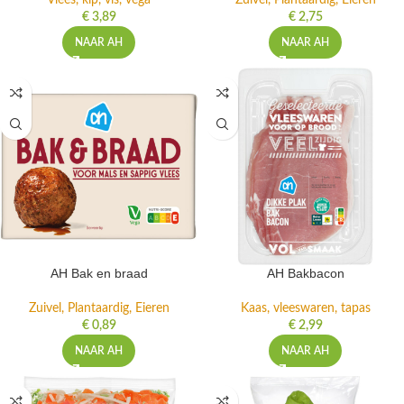
Vlees, kip, vis, vega
Zuivel, Plantaardig, Eieren
€
3,89
€
2,75
NAAR AH
NAAR AH
AH Bak en braad
AH Bakbacon
Zuivel, Plantaardig, Eieren
Kaas, vleeswaren, tapas
€
0,89
€
2,99
NAAR AH
NAAR AH