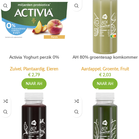
Activia Yoghurt perzik 0%
AH 80% groentesap komkommer
Zuivel, Plantaardig, Eieren
Aardappel, Groente, Fruit
€
2,79
€
2,03
NAAR AH
NAAR AH