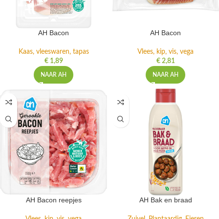
AH Bacon
AH Bacon
Kaas, vleeswaren, tapas
Vlees, kip, vis, vega
€
1,89
€
2,81
NAAR AH
NAAR AH
AH Bacon reepjes
AH Bak en braad