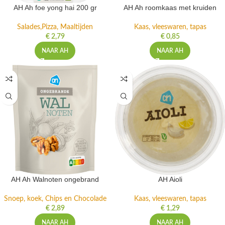
AH Ah foe yong hai 200 gr
AH Ah roomkaas met kruiden
Salades,Pizza, Maaltijden
Kaas, vleeswaren, tapas
€
2,79
€
0,85
NAAR AH
NAAR AH
AH Ah Walnoten ongebrand
AH Aioli
Snoep, koek, Chips en Chocolade
Kaas, vleeswaren, tapas
€
2,89
€
1,29
NAAR AH
NAAR AH