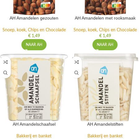
AH Amandelen gezouten
AH Amandelen met rooksmaak
Snoep, koek, Chips en Chocolade
Snoep, koek, Chips en Chocolade
€
1,49
€
1,49
NAAR AH
NAAR AH
AH Amandelschaafsel
AH Amandelstiften
Bakkerij en banket
Bakkerij en banket