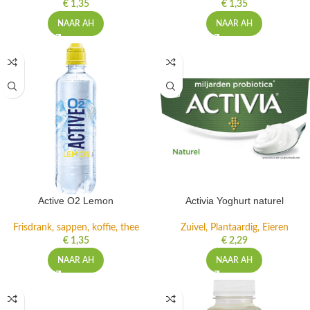
€
1,35
€
1,35
NAAR AH
NAAR AH
Active O2 Lemon
Activia Yoghurt naturel
Frisdrank, sappen, koffie, thee
Zuivel, Plantaardig, Eieren
€
1,35
€
2,29
NAAR AH
NAAR AH