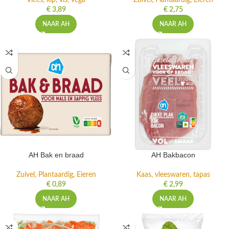
Vlees, kip, vis, vega
Zuivel, Plantaardig, Eieren
€
3,89
€
2,75
NAAR AH
NAAR AH
AH Bak en braad
AH Bakbacon
Zuivel, Plantaardig, Eieren
Kaas, vleeswaren, tapas
€
0,89
€
2,99
NAAR AH
NAAR AH