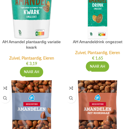
AH Amandel plantaardig variatie
AH Amandeldrink ongezoet
kwark
Zuivel, Plantaardig, Eieren
Zuivel, Plantaardig, Eieren
€
1,65
€
3,19
NAAR AH
NAAR AH