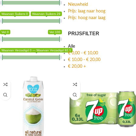
Nieuwheid
Prijs: laag naar hoog
Waarvan Suikers 0
Waarvan Suikers 29
Prijs: hoog naar laag
Vet 0
Vet 100
PRIJSFILTER
Alle
Waarvan Verzadigd 0 — Waarvan Verzadigd 92.1
€
0,00
-
€
10,00
€
10,00
-
€
20,00
€
20,00
+