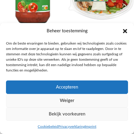
AH Basilicum pastasaus
AH Basis maaltijdsalade gegrilde
Beheer toestemming
kip
Pasta, rijst en wereldkeuken
Om de beste ervaringen te bieden, gebruiken wij technologieën zoals cookies
€
1,59
Salades,Pizza, Maaltijden
om informatie over je apparaat op te slaan en/of te raadplegen. Door in te
€
3,39
NAAR AH
stemmen met deze technologieën kunnen wij gegevens zoals surfgedrag of
NAAR AH
unieke ID's op deze site verwerken. Als je geen toestemming geeft of uw
toestemming intrekt, kan dit een nadelige invloed hebben op bepaalde
functies en mogelijkheden.
Accepteren
Weiger
Bekijk voorkeuren
Cookiebeleid
Privacyverklaring
Imprint
inkel op
Filters