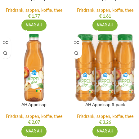
Frisdrank, sappen, koffie, thee
Frisdrank, sappen, koffie, thee
€
1,77
€
1,61
NAAR AH
NAAR AH
AH Appelsap
AH Appelsap 6-pack
Frisdrank, sappen, koffie, thee
Frisdrank, sappen, koffie, thee
€
2,07
€
3,26
NAAR AH
NAAR AH