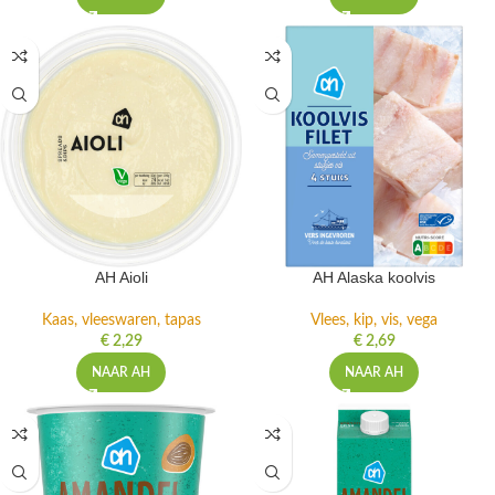
AH Aioli
AH Alaska koolvis
Kaas, vleeswaren, tapas
Vlees, kip, vis, vega
€
2,29
€
2,69
NAAR AH
NAAR AH