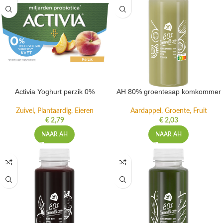
Activia Yoghurt perzik 0%
AH 80% groentesap komkommer
Zuivel, Plantaardig, Eieren
Aardappel, Groente, Fruit
€
2,79
€
2,03
NAAR AH
NAAR AH