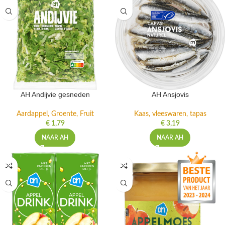
AH Andijvie gesneden
AH Ansjovis
Aardappel, Groente, Fruit
Kaas, vleeswaren, tapas
€
1,79
€
3,19
NAAR AH
NAAR AH