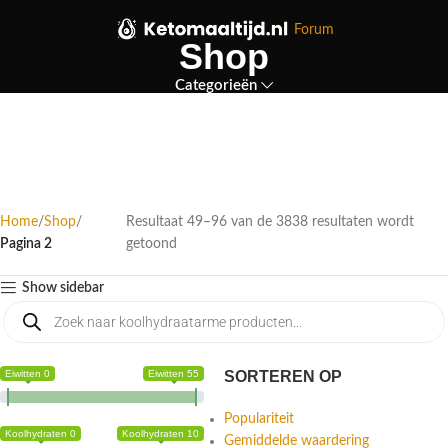
Forum
Shop
Categorieën
Home
Shop
Resultaat 49–96 van de 3838 resultaten wordt
Pagina 2
getoond
Show sidebar
Eiwitten 0
Eiwitten 55
SORTEREN OP
Populariteit
Koolhydraten 0
Koolhydraten 10
Gemiddelde waardering