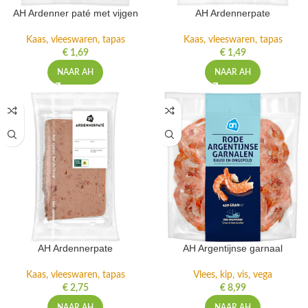
AH Ardenner paté met vijgen
AH Ardennerpate
Kaas, vleeswaren, tapas
Kaas, vleeswaren, tapas
€
1,69
€
1,49
NAAR AH
NAAR AH
AH Ardennerpate
AH Argentijnse garnaal
Kaas, vleeswaren, tapas
Vlees, kip, vis, vega
€
2,75
€
8,99
NAAR AH
NAAR AH