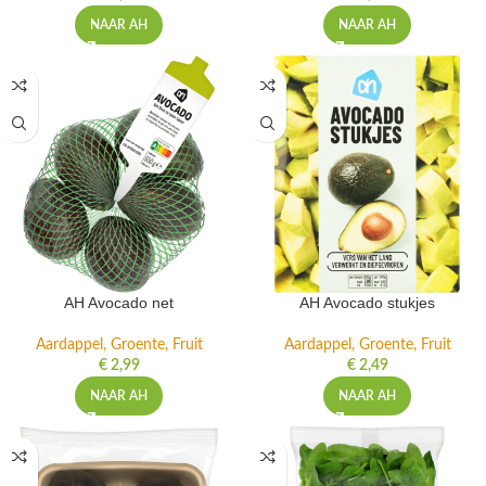
NAAR AH
NAAR AH
AH Avocado net
AH Avocado stukjes
Aardappel, Groente, Fruit
Aardappel, Groente, Fruit
€
2,99
€
2,49
NAAR AH
NAAR AH