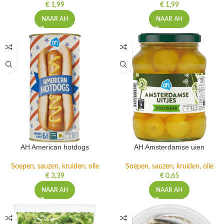
€
1,99
€
1,99
NAAR AH
NAAR AH
AH American hotdogs
AH Amsterdamse uien
Soepen, sauzen, kruiden, olie
Soepen, sauzen, kruiden, olie
€
3,39
€
0,65
NAAR AH
NAAR AH