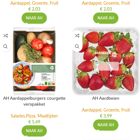
Aardappel, Groente, Fruit
Aardappel, Groente, Fruit
€
2,03
€
2,03
NAAR AH
NAAR AH
AH Aardappelburgers courgette
AH Aardbeien
verspakket
Aardappel, Groente, Fruit
Salades,Pizza, Maaltijden
€
3,99
€
5,49
NAAR AH
NAAR AH