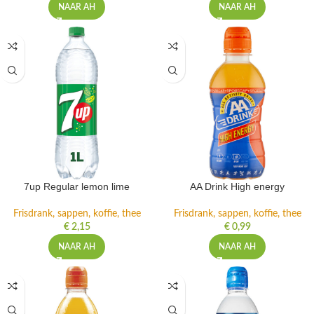
NAAR AH
NAAR AH
7up Regular lemon lime
AA Drink High energy
Frisdrank, sappen, koffie, thee
Frisdrank, sappen, koffie, thee
€
2,15
€
0,99
NAAR AH
NAAR AH