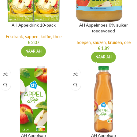
AH Appeldrink 10-pack
AH Appelmoes 0% suiker
toegevoegd
Frisdrank, sappen, koffie, thee
€
2,07
Soepen, sauzen, kruiden, olie
€
1,89
NAAR AH
NAAR AH
AH Appelsap
AH Appelsap