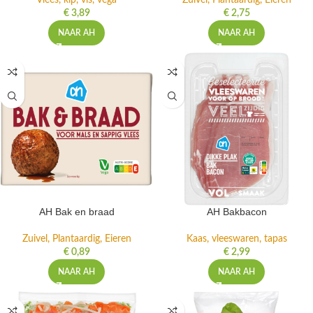
Vlees, kip, vis, vega
Zuivel, Plantaardig, Eieren
€
3,89
€
2,75
NAAR AH
NAAR AH
AH Bak en braad
AH Bakbacon
Zuivel, Plantaardig, Eieren
Kaas, vleeswaren, tapas
€
0,89
€
2,99
NAAR AH
NAAR AH