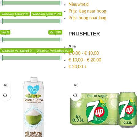
Nieuwheid
Prijs: laag naar hoog
Waarvan Suikers 0
Waarvan Suikers 29
Prijs: hoog naar laag
Vet 0
Vet 100
PRIJSFILTER
Alle
Waarvan Verzadigd 0 — Waarvan Verzadigd 92.1
€
0,00
-
€
10,00
€
10,00
-
€
20,00
€
20,00
+