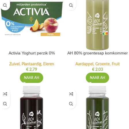
Activia Yoghurt perzik 0%
AH 80% groentesap komkommer
Zuivel, Plantaardig, Eieren
Aardappel, Groente, Fruit
€
2,79
€
2,03
NAAR AH
NAAR AH