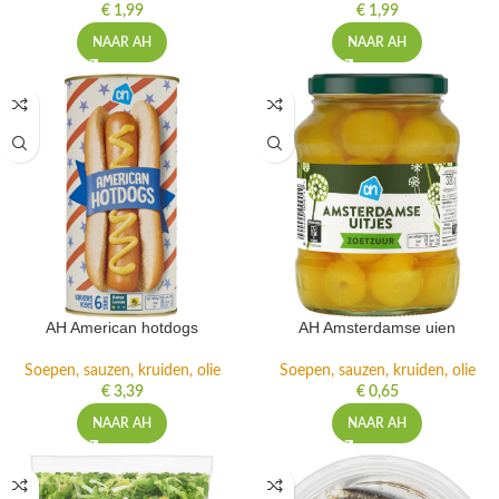
€
1,99
€
1,99
NAAR AH
NAAR AH
AH American hotdogs
AH Amsterdamse uien
Soepen, sauzen, kruiden, olie
Soepen, sauzen, kruiden, olie
€
3,39
€
0,65
NAAR AH
NAAR AH