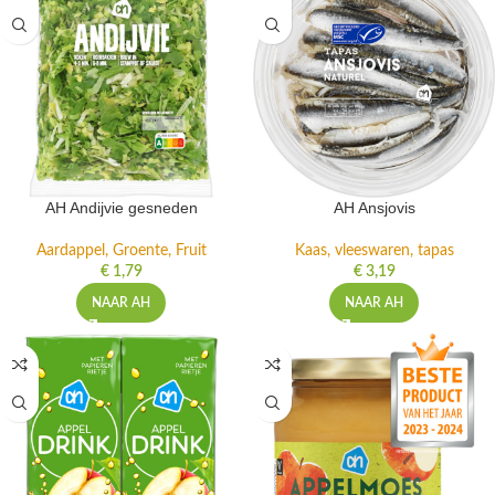
AH Andijvie gesneden
AH Ansjovis
Aardappel, Groente, Fruit
Kaas, vleeswaren, tapas
€
1,79
€
3,19
NAAR AH
NAAR AH