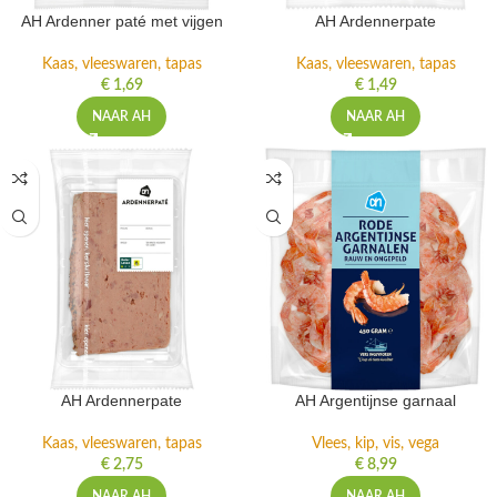
AH Ardenner paté met vijgen
AH Ardennerpate
Kaas, vleeswaren, tapas
Kaas, vleeswaren, tapas
€
1,69
€
1,49
NAAR AH
NAAR AH
AH Ardennerpate
AH Argentijnse garnaal
Kaas, vleeswaren, tapas
Vlees, kip, vis, vega
€
2,75
€
8,99
NAAR AH
NAAR AH