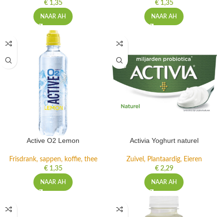
€
1,35
€
1,35
NAAR AH
NAAR AH
Active O2 Lemon
Activia Yoghurt naturel
Frisdrank, sappen, koffie, thee
Zuivel, Plantaardig, Eieren
€
1,35
€
2,29
NAAR AH
NAAR AH