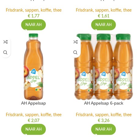
Frisdrank, sappen, koffie, thee
Frisdrank, sappen, koffie, thee
€
1,77
€
1,61
NAAR AH
NAAR AH
AH Appelsap
AH Appelsap 6-pack
Frisdrank, sappen, koffie, thee
Frisdrank, sappen, koffie, thee
€
2,07
€
3,26
NAAR AH
NAAR AH