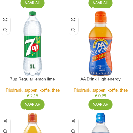
NAAR AH
NAAR AH
7up Regular lemon lime
AA Drink High energy
Frisdrank, sappen, koffie, thee
Frisdrank, sappen, koffie, thee
€
2,15
€
0,99
NAAR AH
NAAR AH