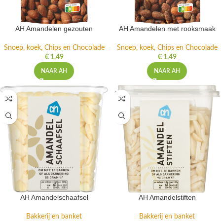
AH Amandelen gezouten
AH Amandelen met rooksmaak
Snoep, koek, Chips en Chocolade
Snoep, koek, Chips en Chocolade
€
1,49
€
1,49
NAAR AH
NAAR AH
AH Amandelschaafsel
AH Amandelstiften
Bakkerij en banket
Bakkerij en banket