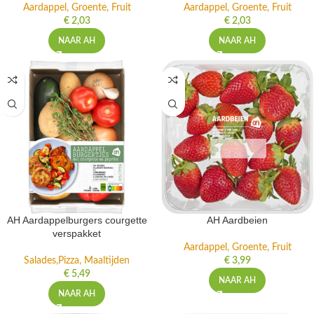
Aardappel, Groente, Fruit
Aardappel, Groente, Fruit
€
2,03
€
2,03
NAAR AH
NAAR AH
AH Aardappelburgers courgette
AH Aardbeien
verspakket
Aardappel, Groente, Fruit
Salades,Pizza, Maaltijden
€
3,99
€
5,49
NAAR AH
NAAR AH