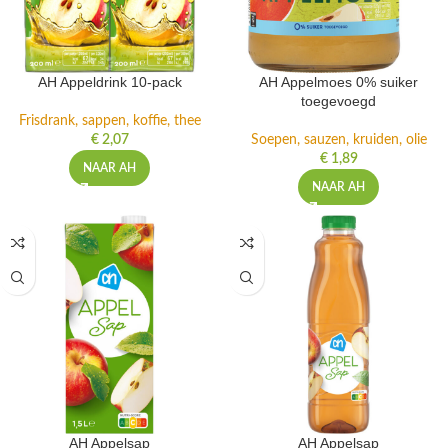
AH Appeldrink 10-pack
AH Appelmoes 0% suiker
toegevoegd
Frisdrank, sappen, koffie, thee
€
2,07
Soepen, sauzen, kruiden, olie
€
1,89
NAAR AH
NAAR AH
AH Appelsap
AH Appelsap