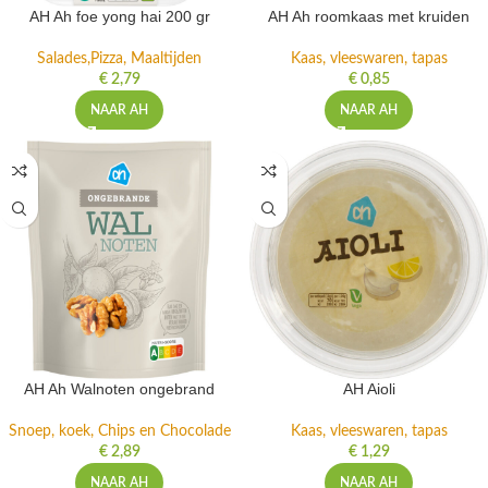
AH Ah foe yong hai 200 gr
AH Ah roomkaas met kruiden
Salades,Pizza, Maaltijden
Kaas, vleeswaren, tapas
€
2,79
€
0,85
NAAR AH
NAAR AH
AH Ah Walnoten ongebrand
AH Aioli
Snoep, koek, Chips en Chocolade
Kaas, vleeswaren, tapas
€
2,89
€
1,29
NAAR AH
NAAR AH