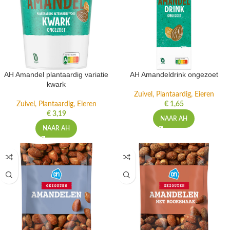
AH Amandel plantaardig variatie
AH Amandeldrink ongezoet
kwark
Zuivel, Plantaardig, Eieren
Zuivel, Plantaardig, Eieren
€
1,65
€
3,19
NAAR AH
NAAR AH