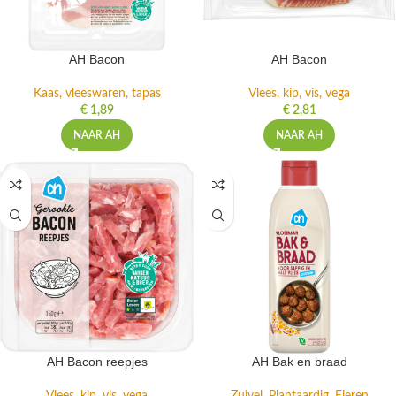
AH Bacon
AH Bacon
Kaas, vleeswaren, tapas
Vlees, kip, vis, vega
€
1,89
€
2,81
NAAR AH
NAAR AH
AH Bacon reepjes
AH Bak en braad