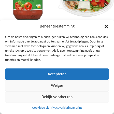
AH Basilicum pastasaus
AH Basis maaltijdsalade gegrilde
Beheer toestemming
kip
Pasta, rijst en wereldkeuken
Om de beste ervaringen te bieden, gebruiken wij technologieën zoals cookies
€
1,59
Salades,Pizza, Maaltijden
om informatie over je apparaat op te slaan en/of te raadplegen. Door in te
€
3,39
NAAR AH
stemmen met deze technologieën kunnen wij gegevens zoals surfgedrag of
NAAR AH
unieke ID's op deze site verwerken. Als je geen toestemming geeft of uw
toestemming intrekt, kan dit een nadelige invloed hebben op bepaalde
functies en mogelijkheden.
Accepteren
Weiger
Bekijk voorkeuren
Cookiebeleid
Privacyverklaring
Imprint
inkel op
Filters