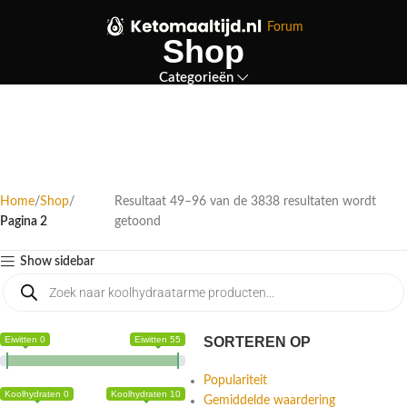
Forum
Shop
Categorieën
Home
Shop
Resultaat 49–96 van de 3838 resultaten wordt
Pagina 2
getoond
Show sidebar
Eiwitten 0
Eiwitten 55
SORTEREN OP
Populariteit
Koolhydraten 0
Koolhydraten 10
Gemiddelde waardering