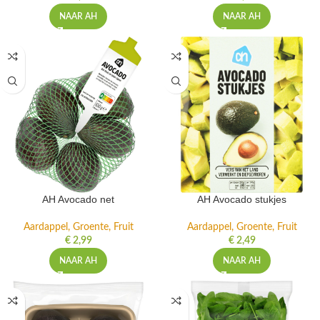
NAAR AH
NAAR AH
AH Avocado net
AH Avocado stukjes
Aardappel, Groente, Fruit
Aardappel, Groente, Fruit
€
2,99
€
2,49
NAAR AH
NAAR AH