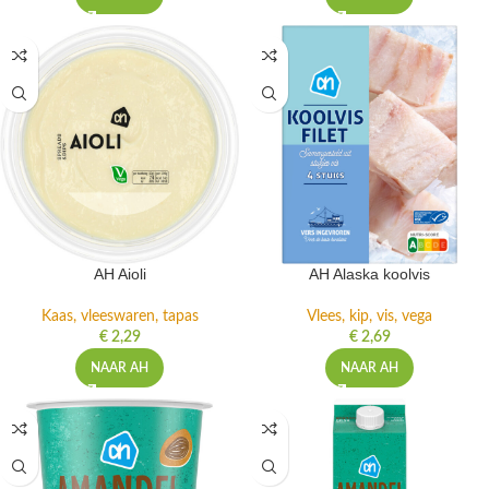
AH Aioli
AH Alaska koolvis
Kaas, vleeswaren, tapas
Vlees, kip, vis, vega
€
2,29
€
2,69
NAAR AH
NAAR AH