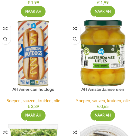
€
1,99
€
1,99
NAAR AH
NAAR AH
AH American hotdogs
AH Amsterdamse uien
Soepen, sauzen, kruiden, olie
Soepen, sauzen, kruiden, olie
€
3,39
€
0,65
NAAR AH
NAAR AH