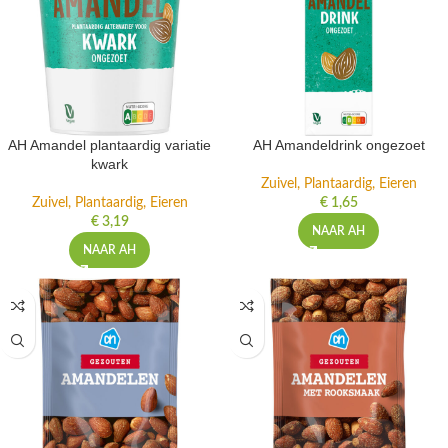
AH Amandel plantaardig variatie
AH Amandeldrink ongezoet
kwark
Zuivel, Plantaardig, Eieren
Zuivel, Plantaardig, Eieren
€
1,65
€
3,19
NAAR AH
NAAR AH