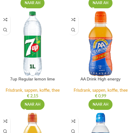
NAAR AH
NAAR AH
7up Regular lemon lime
AA Drink High energy
Frisdrank, sappen, koffie, thee
Frisdrank, sappen, koffie, thee
€
2,15
€
0,99
NAAR AH
NAAR AH