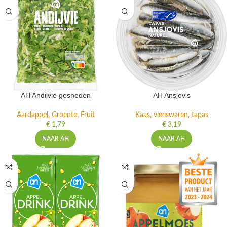
AH Andijvie gesneden
AH Ansjovis
Aardappel, Groente, Fruit
Kaas, vleeswaren, tapas
€
1,79
€
3,19
NAAR AH
NAAR AH