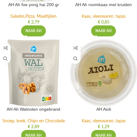
AH Ah foe yong hai 200 gr
AH Ah roomkaas met kruiden
Salades,Pizza, Maaltijden
Kaas, vleeswaren, tapas
€
2,79
€
0,85
NAAR AH
NAAR AH
AH Ah Walnoten ongebrand
AH Aioli
Snoep, koek, Chips en Chocolade
Kaas, vleeswaren, tapas
€
2,89
€
1,29
NAAR AH
NAAR AH