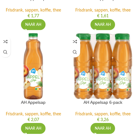
Frisdrank, sappen, koffie, thee
Frisdrank, sappen, koffie, thee
€
1,77
€
1,61
NAAR AH
NAAR AH
AH Appelsap
AH Appelsap 6-pack
Frisdrank, sappen, koffie, thee
Frisdrank, sappen, koffie, thee
€
2,07
€
3,26
NAAR AH
NAAR AH