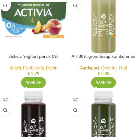
Activia Yoghurt perzik 0%
AH 80% groentesap komkommer
Zuivel, Plantaardig, Eieren
Aardappel, Groente, Fruit
€
2,79
€
2,03
NAAR AH
NAAR AH