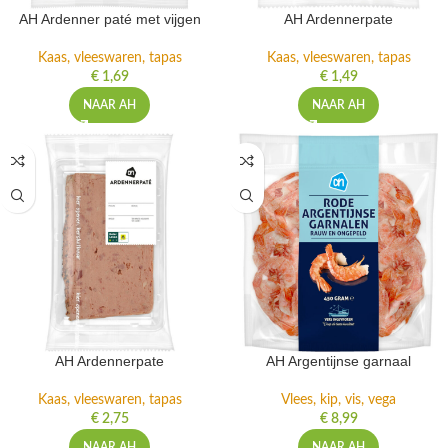
AH Ardenner paté met vijgen
AH Ardennerpate
Kaas, vleeswaren, tapas
Kaas, vleeswaren, tapas
€
1,69
€
1,49
NAAR AH
NAAR AH
AH Ardennerpate
AH Argentijnse garnaal
Kaas, vleeswaren, tapas
Vlees, kip, vis, vega
€
2,75
€
8,99
NAAR AH
NAAR AH