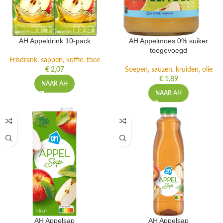
AH Appeldrink 10-pack
AH Appelmoes 0% suiker
toegevoegd
Frisdrank, sappen, koffie, thee
€
2,07
Soepen, sauzen, kruiden, olie
€
1,89
NAAR AH
NAAR AH
AH Appelsap
AH Appelsap