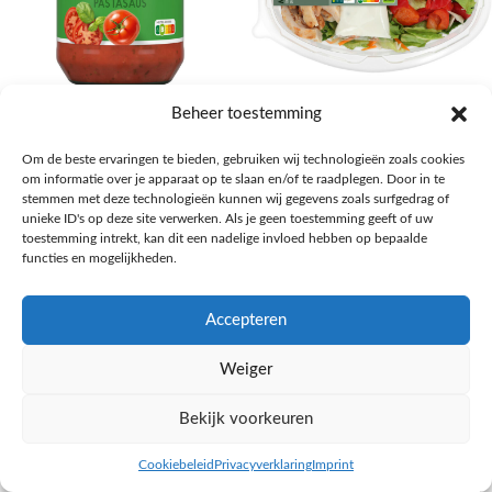
AH Basilicum pastasaus
AH Basis maaltijdsalade gegrilde
Beheer toestemming
kip
Pasta, rijst en wereldkeuken
Om de beste ervaringen te bieden, gebruiken wij technologieën zoals cookies
€
1,59
Salades,Pizza, Maaltijden
om informatie over je apparaat op te slaan en/of te raadplegen. Door in te
€
3,39
NAAR AH
stemmen met deze technologieën kunnen wij gegevens zoals surfgedrag of
NAAR AH
unieke ID's op deze site verwerken. Als je geen toestemming geeft of uw
toestemming intrekt, kan dit een nadelige invloed hebben op bepaalde
functies en mogelijkheden.
Accepteren
Weiger
Bekijk voorkeuren
Cookiebeleid
Privacyverklaring
Imprint
inkel op
Filters