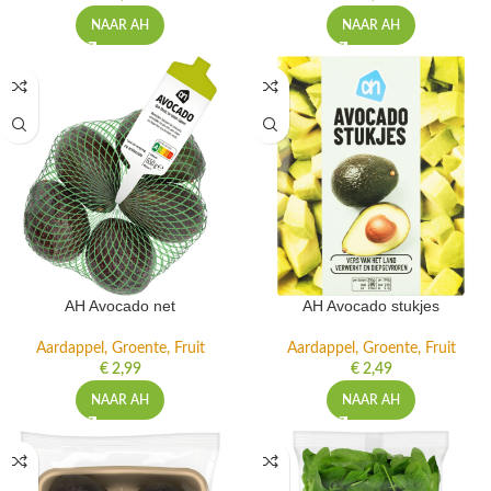
NAAR AH
NAAR AH
AH Avocado net
AH Avocado stukjes
Aardappel, Groente, Fruit
Aardappel, Groente, Fruit
€
2,99
€
2,49
NAAR AH
NAAR AH