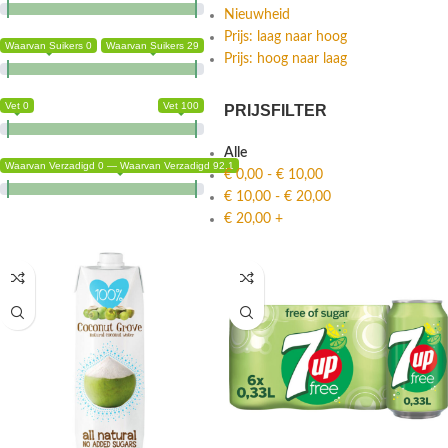
Nieuwheid
Prijs: laag naar hoog
Waarvan Suikers 0
Waarvan Suikers 29
Prijs: hoog naar laag
Vet 0
Vet 100
PRIJSFILTER
Alle
Waarvan Verzadigd 0 — Waarvan Verzadigd 92.1
€
0,00
-
€
10,00
€
10,00
-
€
20,00
€
20,00
+