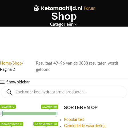
Forum
Shop
Categorieën
Home
Shop
Resultaat 49–96 van de 3838 resultaten wordt
Pagina 2
getoond
Show sidebar
Eiwitten 0
Eiwitten 55
SORTEREN OP
Populariteit
Koolhydraten 0
Koolhydraten 10
Gemiddelde waardering