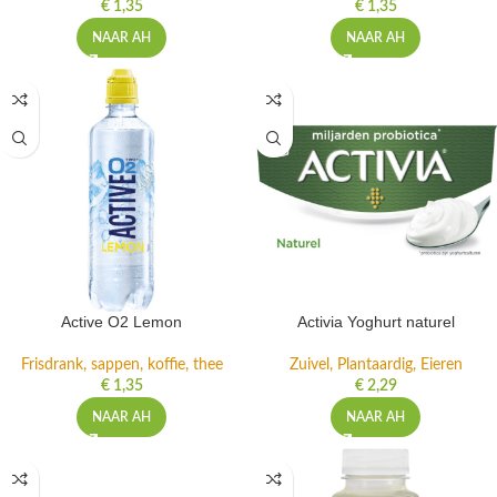
€
1,35
€
1,35
NAAR AH
NAAR AH
Active O2 Lemon
Activia Yoghurt naturel
Frisdrank, sappen, koffie, thee
Zuivel, Plantaardig, Eieren
€
1,35
€
2,29
NAAR AH
NAAR AH