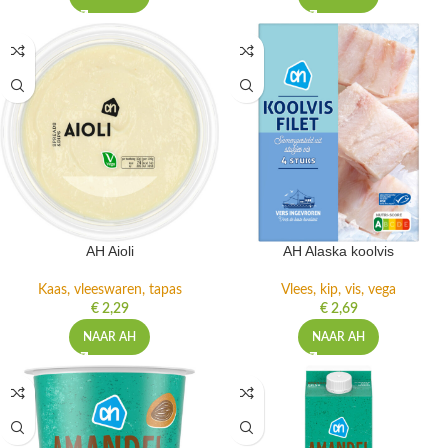
AH Aioli
AH Alaska koolvis
Kaas, vleeswaren, tapas
Vlees, kip, vis, vega
€
2,29
€
2,69
NAAR AH
NAAR AH