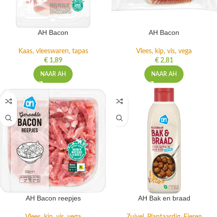
AH Bacon
AH Bacon
Kaas, vleeswaren, tapas
Vlees, kip, vis, vega
€
1,89
€
2,81
NAAR AH
NAAR AH
AH Bacon reepjes
AH Bak en braad