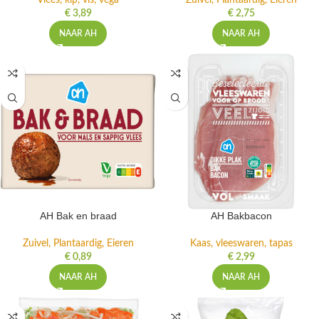
Vlees, kip, vis, vega
Zuivel, Plantaardig, Eieren
€
3,89
€
2,75
NAAR AH
NAAR AH
AH Bak en braad
AH Bakbacon
Zuivel, Plantaardig, Eieren
Kaas, vleeswaren, tapas
€
0,89
€
2,99
NAAR AH
NAAR AH