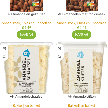
AH Amandelen gezouten
AH Amandelen met rooksmaak
Snoep, koek, Chips en Chocolade
Snoep, koek, Chips en Chocolade
€
1,49
€
1,49
NAAR AH
NAAR AH
AH Amandelschaafsel
AH Amandelstiften
Bakkerij en banket
Bakkerij en banket