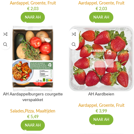
Aardappel, Groente, Fruit
Aardappel, Groente, Fruit
€
2,03
€
2,03
NAAR AH
NAAR AH
AH Aardappelburgers courgette
AH Aardbeien
verspakket
Aardappel, Groente, Fruit
Salades,Pizza, Maaltijden
€
3,99
€
5,49
NAAR AH
NAAR AH