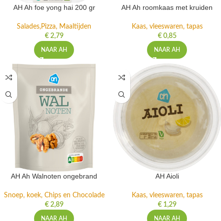
AH Ah foe yong hai 200 gr
AH Ah roomkaas met kruiden
Salades,Pizza, Maaltijden
Kaas, vleeswaren, tapas
€
2,79
€
0,85
NAAR AH
NAAR AH
AH Ah Walnoten ongebrand
AH Aioli
Snoep, koek, Chips en Chocolade
Kaas, vleeswaren, tapas
€
2,89
€
1,29
NAAR AH
NAAR AH