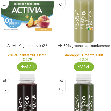
Activia Yoghurt perzik 0%
AH 80% groentesap komkommer
Zuivel, Plantaardig, Eieren
Aardappel, Groente, Fruit
€
2,79
€
2,03
NAAR AH
NAAR AH