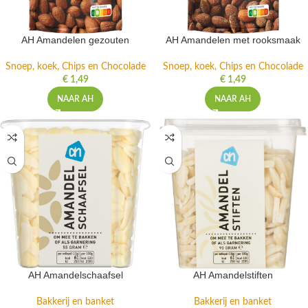
AH Amandelen gezouten
AH Amandelen met rooksmaak
Snoep, koek, Chips en Chocolade
Snoep, koek, Chips en Chocolade
€
1,49
€
1,49
NAAR AH
NAAR AH
AH Amandelschaafsel
AH Amandelstiften
Bakkerij en banket
Bakkerij en banket