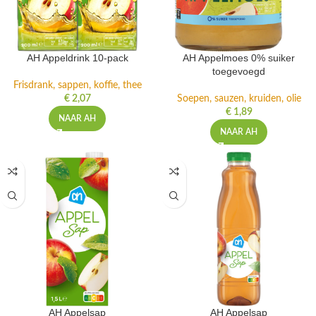
AH Appeldrink 10-pack
AH Appelmoes 0% suiker
toegevoegd
Frisdrank, sappen, koffie, thee
€
2,07
Soepen, sauzen, kruiden, olie
€
1,89
NAAR AH
NAAR AH
AH Appelsap
AH Appelsap