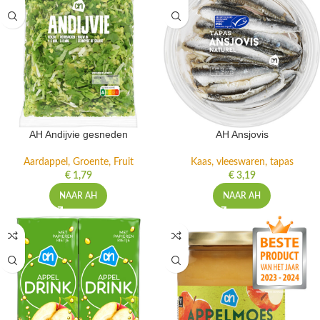
AH Andijvie gesneden
AH Ansjovis
Aardappel, Groente, Fruit
Kaas, vleeswaren, tapas
€
1,79
€
3,19
NAAR AH
NAAR AH