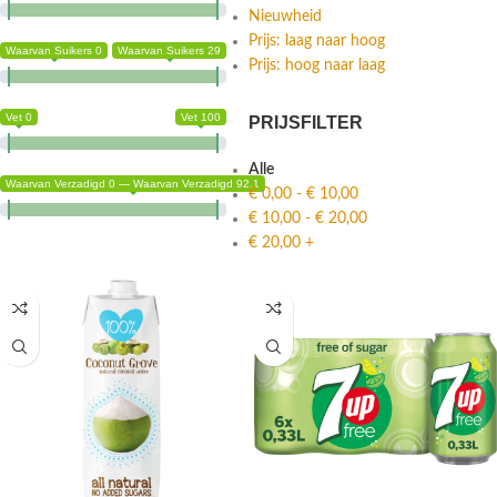
Nieuwheid
Prijs: laag naar hoog
Waarvan Suikers 0
Waarvan Suikers 29
Prijs: hoog naar laag
Vet 0
Vet 100
PRIJSFILTER
Alle
Waarvan Verzadigd 0 — Waarvan Verzadigd 92.1
€
0,00
-
€
10,00
€
10,00
-
€
20,00
€
20,00
+