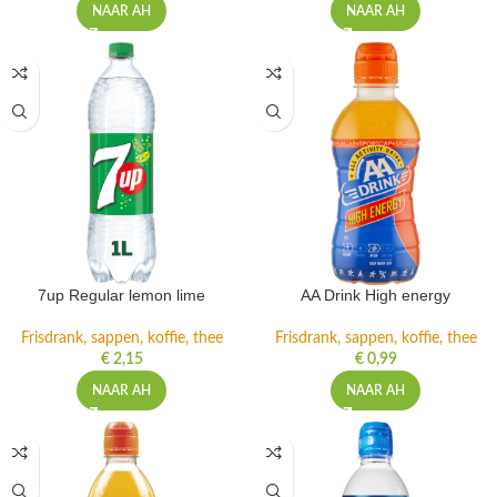
NAAR AH
NAAR AH
7up Regular lemon lime
AA Drink High energy
Frisdrank, sappen, koffie, thee
Frisdrank, sappen, koffie, thee
€
2,15
€
0,99
NAAR AH
NAAR AH