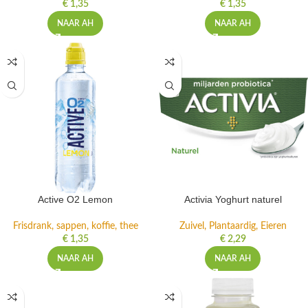
€
1,35
€
1,35
NAAR AH
NAAR AH
Active O2 Lemon
Activia Yoghurt naturel
Frisdrank, sappen, koffie, thee
Zuivel, Plantaardig, Eieren
€
1,35
€
2,29
NAAR AH
NAAR AH