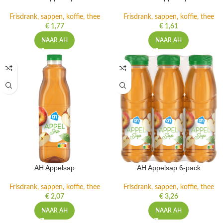
Frisdrank, sappen, koffie, thee
Frisdrank, sappen, koffie, thee
€
1,77
€
1,61
NAAR AH
NAAR AH
AH Appelsap
AH Appelsap 6-pack
Frisdrank, sappen, koffie, thee
Frisdrank, sappen, koffie, thee
€
2,07
€
3,26
NAAR AH
NAAR AH