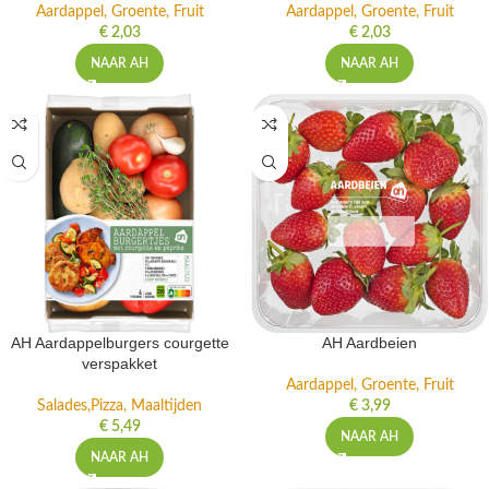
Aardappel, Groente, Fruit
Aardappel, Groente, Fruit
€
2,03
€
2,03
NAAR AH
NAAR AH
AH Aardappelburgers courgette
AH Aardbeien
verspakket
Aardappel, Groente, Fruit
Salades,Pizza, Maaltijden
€
3,99
€
5,49
NAAR AH
NAAR AH