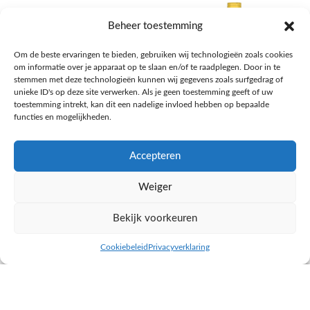
Beheer toestemming
Om de beste ervaringen te bieden, gebruiken wij technologieën zoals cookies
om informatie over je apparaat op te slaan en/of te raadplegen. Door in te
stemmen met deze technologieën kunnen wij gegevens zoals surfgedrag of
unieke ID's op deze site verwerken. Als je geen toestemming geeft of uw
toestemming intrekt, kan dit een nadelige invloed hebben op bepaalde
functies en mogelijkheden.
Accepteren
AH Appelsap 6-pack
AH Arachide olie
Weiger
Frisdrank, sappen, koffie, thee
Pasta, rijst en wereldkeuken
€
1,66
€
4,49
Bekijk voorkeuren
NAAR AH
NAAR AH
Cookiebeleid
Privacyverklaring
inkel op
Filters