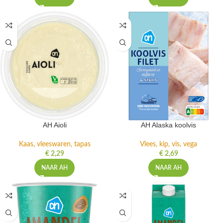
AH Aioli
AH Alaska koolvis
Kaas, vleeswaren, tapas
Vlees, kip, vis, vega
€
2,29
€
2,69
NAAR AH
NAAR AH