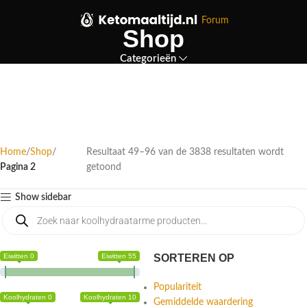
Forum
Shop
Categorieën
Home
Shop
Resultaat 49–96 van de 3838 resultaten wordt
Pagina 2
getoond
Show sidebar
Eiwitten 0
Eiwitten 55
SORTEREN OP
Populariteit
Koolhydraten 0
Koolhydraten 10
Gemiddelde waardering