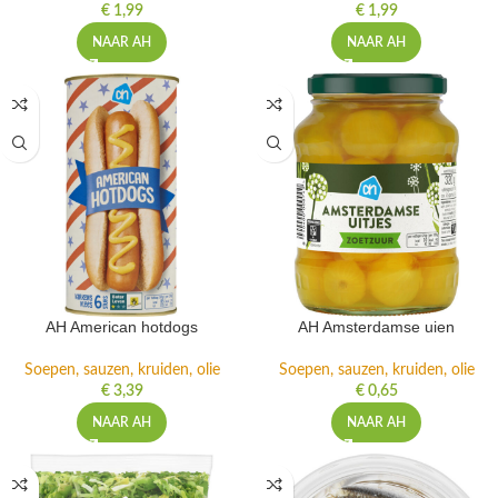
€
1,99
€
1,99
NAAR AH
NAAR AH
AH American hotdogs
AH Amsterdamse uien
Soepen, sauzen, kruiden, olie
Soepen, sauzen, kruiden, olie
€
3,39
€
0,65
NAAR AH
NAAR AH