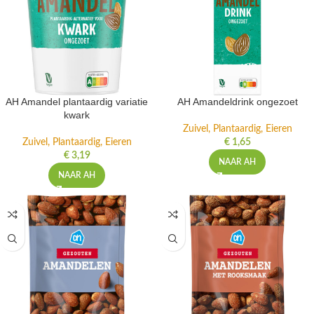
AH Amandel plantaardig variatie
AH Amandeldrink ongezoet
kwark
Zuivel, Plantaardig, Eieren
Zuivel, Plantaardig, Eieren
€
1,65
€
3,19
NAAR AH
NAAR AH