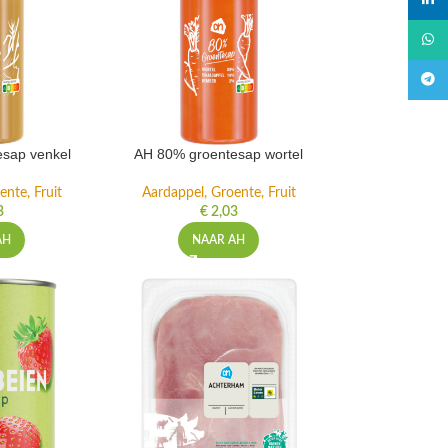
linked
What
Teleg
sap venkel
AH 80% groentesap wortel
ente, Fruit
Aardappel, Groente, Fruit
3
€
2,03
AH
NAAR AH