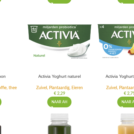
mon
Activia Yoghurt naturel
Activia Yoghur
ffie, thee
Zuivel, Plantaardig, Eieren
Zuivel, Plantaar
€
2,29
€
2,7
NAAR AH
NAAR 