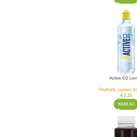
Active O2 Le
Frisdrank, sappen, ko
€
1,35
NAAR AH