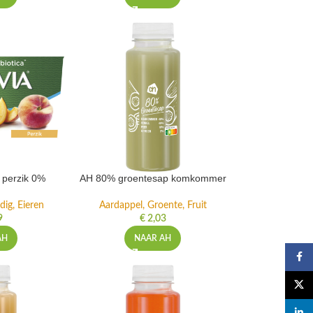
t perzik 0%
AH 80% groentesap komkommer
dig, Eieren
Aardappel, Groente, Fruit
9
€
2,03
AH
NAAR AH
Faceb
X