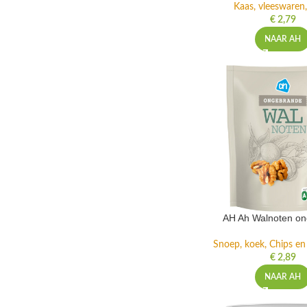
Kaas, vleeswaren,
€
2,79
NAAR AH
AH Ah Walnoten o
Snoep, koek, Chips e
€
2,89
NAAR AH