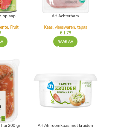
n op sap
AH Achterham
ente, Fruit
Kaas, vleeswaren, tapas
9
€
1,79
AH
NAAR AH
 hai 200 gr
AH Ah roomkaas met kruiden