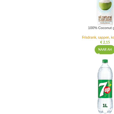
100% Coconut 
Frisdrank, sappen, ko
€
2,15
NAAR AH