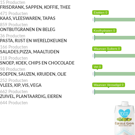
15 Producten
FRISDRANK, SAPPEN, KOFFIE, THEE
Eiwitten 0
471 Producten
KAAS, VLEESWAREN, TAPAS
859 Producten
ONTBIJTGRANEN EN BELEG
Koolhydraten 0
36 Producten
PASTA, RIJST EN WERELDKEUKEN
166 Producten
Waarvan Suikers 0
SALADES,PIZZA, MAALTIJDEN
118 Producten
SNOEP, KOEK, CHIPS EN CHOCOLADE
Vet 0
98 Producten
SOEPEN, SAUZEN, KRUIDEN, OLIE
252 Producten
Waarvan Verzadigd 0
VLEES, KIP, VIS, VEGA
662 Producten
ZUIVEL, PLANTAARDIG, EIEREN
644 Producten