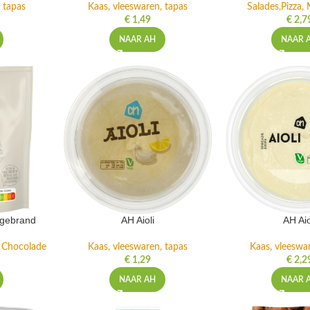
 tapas
Kaas, vleeswaren, tapas
Salades,Pizza, 
€
1,49
€
2,7
NAAR AH
NAAR 
ngebrand
AH Aioli
AH Aio
n Chocolade
Kaas, vleeswaren, tapas
Kaas, vleeswa
€
1,29
€
2,2
NAAR AH
NAAR 