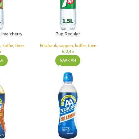
lime cherry
7up Regular
 koffie, thee
Frisdrank, sappen, koffie, thee
5
€
2,45
AH
NAAR AH