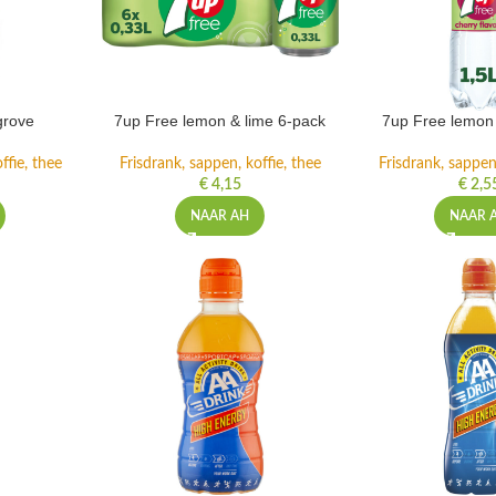
grove
7up Free lemon & lime 6-pack
7up Free lemon 
ffie, thee
Frisdrank, sappen, koffie, thee
Frisdrank, sappen,
€
4,15
€
2,5
NAAR AH
NAAR 