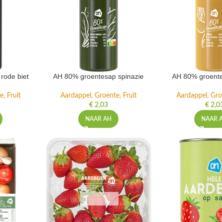
rode biet
AH 80% groentesap spinazie
AH 80% groente
, Fruit
Aardappel, Groente, Fruit
Aardappel, Gro
€
2,03
€
2,0
NAAR AH
NAAR 