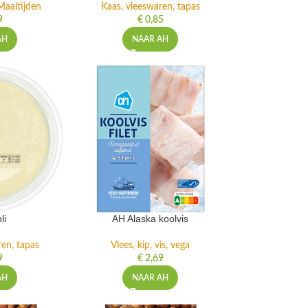
Maaltijden
Kaas, vleeswaren, tapas
9
€
0,85
AH
NAAR AH
li
AH Alaska koolvis
ren, tapas
Vlees, kip, vis, vega
9
€
2,69
AH
NAAR AH