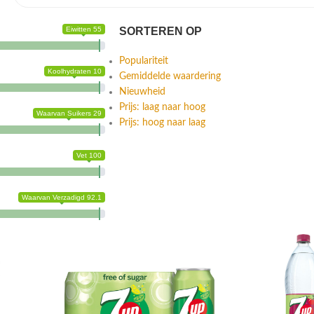
Eiwitten 55
SORTEREN OP
Populariteit
Koolhydraten 10
Gemiddelde waardering
Nieuwheid
Prijs: laag naar hoog
Waarvan Suikers 29
Prijs: hoog naar laag
Vet 100
Waarvan Verzadigd 92.1