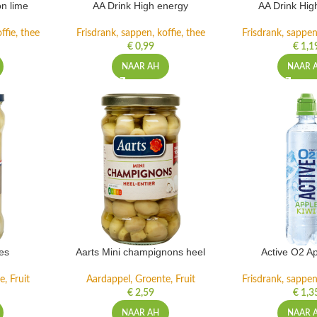
n lime
AA Drink High energy
AA Drink Hig
ffie, thee
Frisdrank, sappen, koffie, thee
Frisdrank, sappen,
€
0,99
€
1,1
NAAR AH
NAAR 
es
Aarts Mini champignons heel
Active O2 Ap
, Fruit
Aardappel, Groente, Fruit
Frisdrank, sappen,
€
2,59
€
1,3
NAAR AH
NAAR 