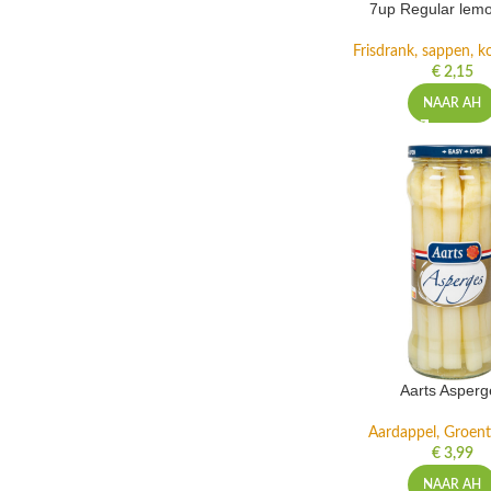
7up Regular lemo
Frisdrank, sappen, ko
€
2,15
NAAR AH
Aarts Asperg
Aardappel, Groente
€
3,99
NAAR AH