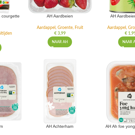
 courgette
AH Aardbeien
AH Aardbeie
Aardappel, Groente, Fruit
Aardappel, Gro
ltijden
€
3,99
€
1,9
NAAR AH
NAAR 
am
AH Achterham
AH Ah foe yong