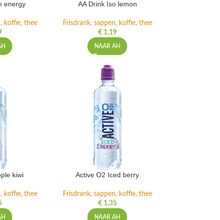
h energy
AA Drink Iso lemon
 koffie, thee
Frisdrank, sappen, koffie, thee
9
€
1,19
AH
NAAR AH
ple kiwi
Active O2 Iced berry
 koffie, thee
Frisdrank, sappen, koffie, thee
5
€
1,35
AH
NAAR AH