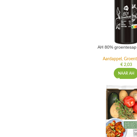
AH 80% groentesap 
Aardappel, Groente
€
2,03
NAAR AH