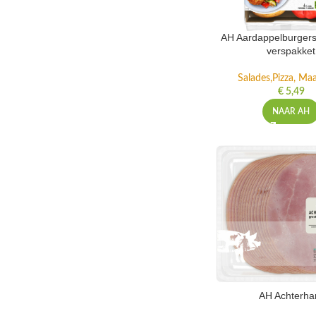
AH Aardappelburgers
verspakket
Salades,Pizza, Maa
€
5,49
NAAR AH
AH Achterh