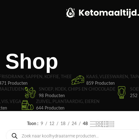
Shop
FRISDRANK, SAPPEN, KOFFIE, THEE
KAAS, VLEESWAREN, TAP
471 Producten
859 Producten
MAALTIJDEN
SNOEP, KOEK, CHIPS EN CHOCOLADE
SOE
98 Producten
252 
, VIS, VEGA
ZUIVEL, PLANTAARDIG, EIEREN
cten
644 Producten
Toon
9
12
18
24
48