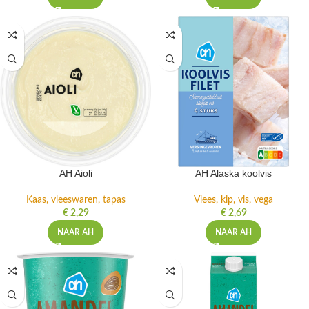
AH Aioli
AH Alaska koolvis
Kaas, vleeswaren, tapas
Vlees, kip, vis, vega
€
2,29
€
2,69
NAAR AH
NAAR AH