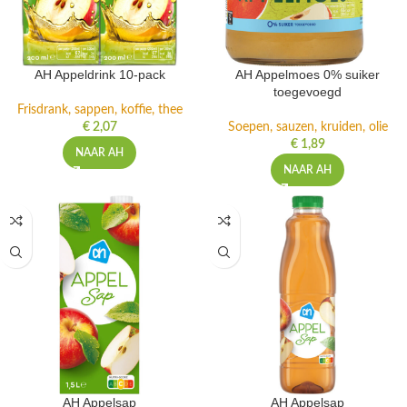
AH Appeldrink 10-pack
AH Appelmoes 0% suiker
toegevoegd
Frisdrank, sappen, koffie, thee
€
2,07
Soepen, sauzen, kruiden, olie
€
1,89
NAAR AH
NAAR AH
AH Appelsap
AH Appelsap