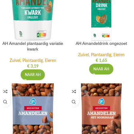
AH Amandel plantaardig variatie
AH Amandeldrink ongezoet
kwark
Zuivel, Plantaardig, Eieren
Zuivel, Plantaardig, Eieren
€
1,65
€
3,19
NAAR AH
NAAR AH