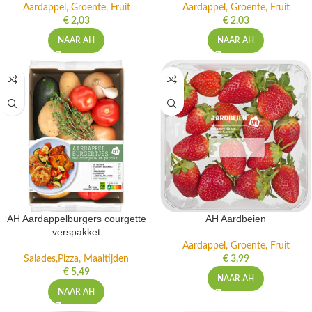
Aardappel, Groente, Fruit
Aardappel, Groente, Fruit
€
2,03
€
2,03
NAAR AH
NAAR AH
AH Aardappelburgers courgette
AH Aardbeien
verspakket
Aardappel, Groente, Fruit
Salades,Pizza, Maaltijden
€
3,99
€
5,49
NAAR AH
NAAR AH