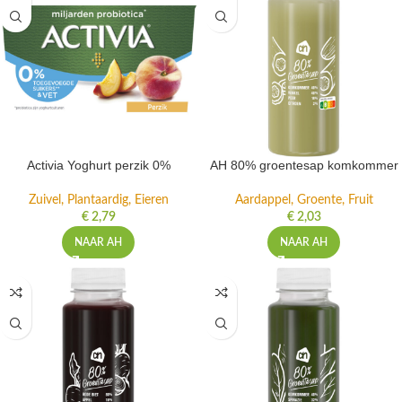
Activia Yoghurt perzik 0%
AH 80% groentesap komkommer
Zuivel, Plantaardig, Eieren
Aardappel, Groente, Fruit
€
2,79
€
2,03
NAAR AH
NAAR AH