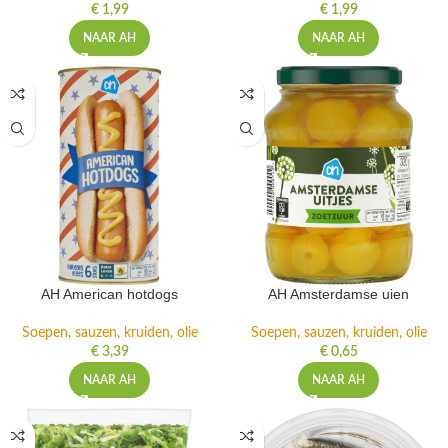
€
1,99
€
1,99
NAAR AH
NAAR AH
AH American hotdogs
AH Amsterdamse uien
Soepen, sauzen, kruiden, olie
Soepen, sauzen, kruiden, olie
€
3,39
€
0,65
NAAR AH
NAAR AH