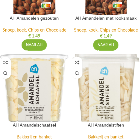
AH Amandelen gezouten
AH Amandelen met rooksmaak
Snoep, koek, Chips en Chocolade
Snoep, koek, Chips en Chocolade
€
1,49
€
1,49
NAAR AH
NAAR AH
AH Amandelschaafsel
AH Amandelstiften
Bakkerij en banket
Bakkerij en banket