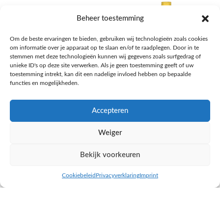
Beheer toestemming
Om de beste ervaringen te bieden, gebruiken wij technologieën zoals cookies
om informatie over je apparaat op te slaan en/of te raadplegen. Door in te
stemmen met deze technologieën kunnen wij gegevens zoals surfgedrag of
unieke ID's op deze site verwerken. Als je geen toestemming geeft of uw
toestemming intrekt, kan dit een nadelige invloed hebben op bepaalde
functies en mogelijkheden.
Accepteren
AH Appelsap 6-pack
AH Arachide olie
Weiger
Frisdrank, sappen, koffie, thee
Pasta, rijst en wereldkeuken
€
1,66
€
4,49
Bekijk voorkeuren
NAAR AH
NAAR AH
Cookiebeleid
Privacyverklaring
Imprint
inkel op
Filters