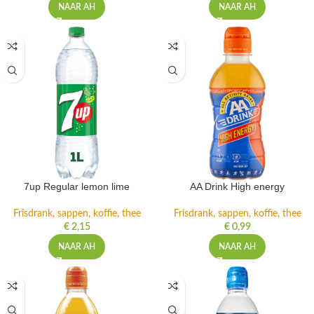
NAAR AH
NAAR AH
7up Regular lemon lime
AA Drink High energy
Frisdrank, sappen, koffie, thee
Frisdrank, sappen, koffie, thee
€
2,15
€
0,99
NAAR AH
NAAR AH