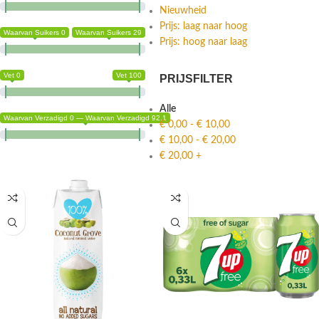
Nieuwheid
Prijs: laag naar hoog
Waarvan Suikers 0
Waarvan Suikers 29
Prijs: hoog naar laag
Vet 0
Vet 100
PRIJSFILTER
Alle
Waarvan Verzadigd 0 — Waarvan Verzadigd 92.1
€
0,00
-
€
10,00
€
10,00
-
€
20,00
€
20,00
+