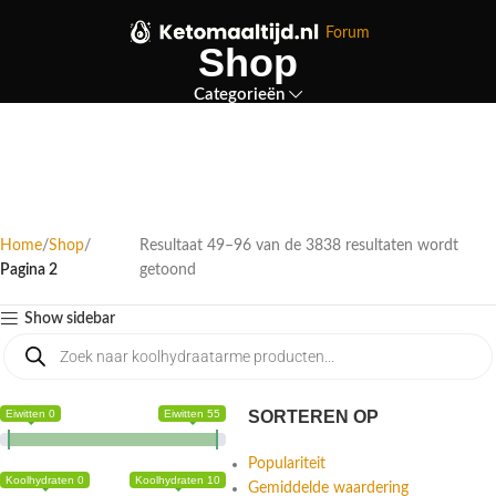
Forum
Shop
Categorieën
Home
Shop
Resultaat 49–96 van de 3838 resultaten wordt
Pagina 2
getoond
Show sidebar
Eiwitten 0
Eiwitten 55
SORTEREN OP
Populariteit
Koolhydraten 0
Koolhydraten 10
Gemiddelde waardering