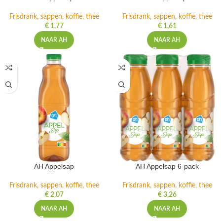
Frisdrank, sappen, koffie, thee
Frisdrank, sappen, koffie, thee
€
1,77
€
1,61
NAAR AH
NAAR AH
AH Appelsap
AH Appelsap 6-pack
Frisdrank, sappen, koffie, thee
Frisdrank, sappen, koffie, thee
€
2,07
€
3,26
NAAR AH
NAAR AH