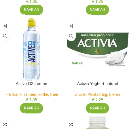
€
1,35
€
1,35
NAAR AH
NAAR AH
Active O2 Lemon
Activia Yoghurt naturel
Frisdrank, sappen, koffie, thee
Zuivel, Plantaardig, Eieren
€
1,35
€
2,29
NAAR AH
NAAR AH