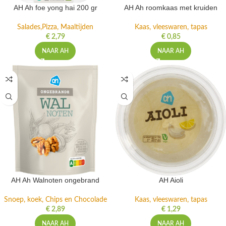
AH Ah foe yong hai 200 gr
AH Ah roomkaas met kruiden
Salades,Pizza, Maaltijden
Kaas, vleeswaren, tapas
€
2,79
€
0,85
NAAR AH
NAAR AH
AH Ah Walnoten ongebrand
AH Aioli
Snoep, koek, Chips en Chocolade
Kaas, vleeswaren, tapas
€
2,89
€
1,29
NAAR AH
NAAR AH