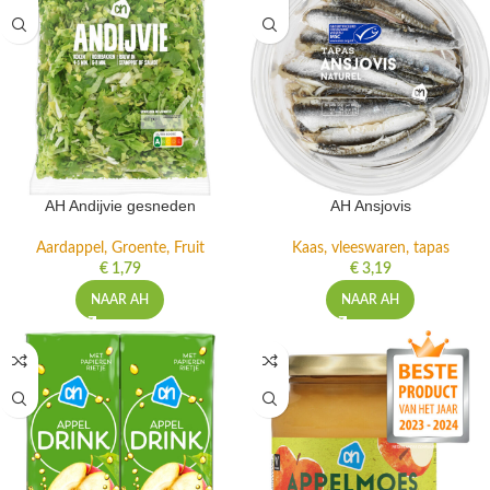
AH Andijvie gesneden
AH Ansjovis
Aardappel, Groente, Fruit
Kaas, vleeswaren, tapas
€
1,79
€
3,19
NAAR AH
NAAR AH