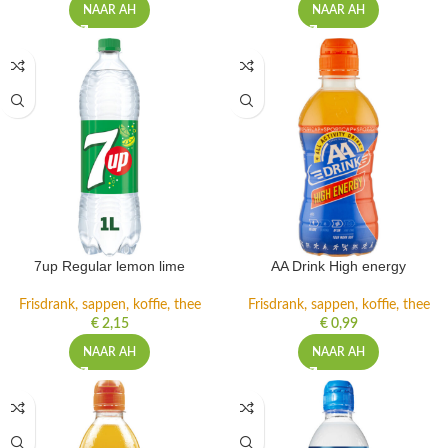
NAAR AH
NAAR AH
7up Regular lemon lime
AA Drink High energy
Frisdrank, sappen, koffie, thee
Frisdrank, sappen, koffie, thee
€
2,15
€
0,99
NAAR AH
NAAR AH