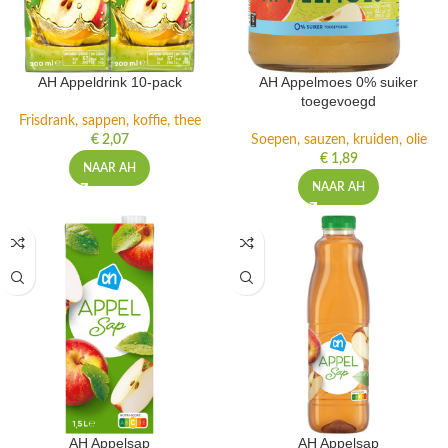
AH Appeldrink 10-pack
AH Appelmoes 0% suiker
toegevoegd
Frisdrank, sappen, koffie, thee
€
2,07
Soepen, sauzen, kruiden, olie
€
1,89
NAAR AH
NAAR AH
AH Appelsap
AH Appelsap