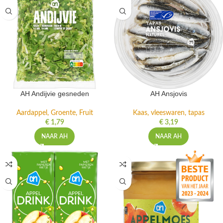
AH Andijvie gesneden
AH Ansjovis
Aardappel, Groente, Fruit
Kaas, vleeswaren, tapas
€
1,79
€
3,19
NAAR AH
NAAR AH