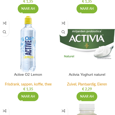
€
1,35
€
1,35
NAAR AH
NAAR AH
Active O2 Lemon
Activia Yoghurt naturel
Frisdrank, sappen, koffie, thee
Zuivel, Plantaardig, Eieren
€
1,35
€
2,29
NAAR AH
NAAR AH