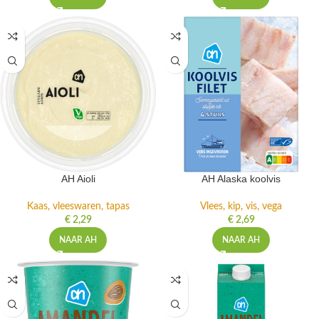
AH Aioli
AH Alaska koolvis
Kaas, vleeswaren, tapas
Vlees, kip, vis, vega
€
2,29
€
2,69
NAAR AH
NAAR AH