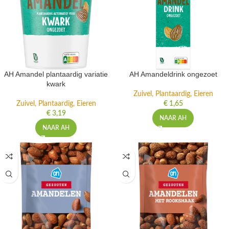
AH Amandel plantaardig variatie
AH Amandeldrink ongezoet
kwark
Zuivel, Plantaardig, Eieren
Zuivel, Plantaardig, Eieren
€
1,65
€
3,19
NAAR AH
NAAR AH