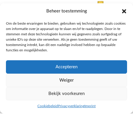
Beheer toestemming
Om de beste ervaringen te bieden, gebruiken wij technologieën zoals cookies
om informatie over je apparaat op te slaan en/of te raadplegen. Door in te
stemmen met deze technologieën kunnen wij gegevens zoals surfgedrag of
unieke ID's op deze site verwerken. Als je geen toestemming geeft of uw
toestemming intrekt, kan dit een nadelige invloed hebben op bepaalde
functies en mogelijkheden.
Accepteren
AH Appelsap 6-pack
AH Arachide olie
Weiger
Frisdrank, sappen, koffie, thee
Pasta, rijst en wereldkeuken
€
1,66
€
4,49
Bekijk voorkeuren
NAAR AH
NAAR AH
Cookiebeleid
Privacyverklaring
Imprint
inkel op
Filters