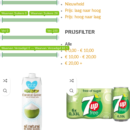
Nieuwheid
Prijs: laag naar hoog
Waarvan Suikers 0
Waarvan Suikers 29
Prijs: hoog naar laag
Vet 0
Vet 100
PRIJSFILTER
Alle
Waarvan Verzadigd 0 — Waarvan Verzadigd 92.1
€
0,00
-
€
10,00
€
10,00
-
€
20,00
€
20,00
+