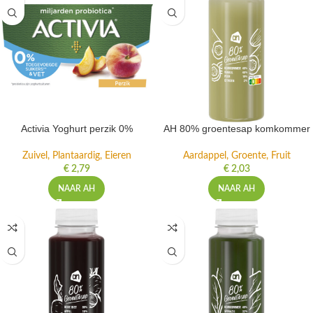
Activia Yoghurt perzik 0%
AH 80% groentesap komkommer
Zuivel, Plantaardig, Eieren
Aardappel, Groente, Fruit
€
2,79
€
2,03
NAAR AH
NAAR AH