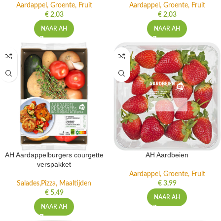
Aardappel, Groente, Fruit
Aardappel, Groente, Fruit
€
2,03
€
2,03
NAAR AH
NAAR AH
AH Aardappelburgers courgette
AH Aardbeien
verspakket
Aardappel, Groente, Fruit
Salades,Pizza, Maaltijden
€
3,99
€
5,49
NAAR AH
NAAR AH