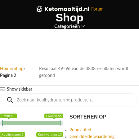
Forum
Shop
Categorieën
Home
Shop
Resultaat 49–96 van de 3838 resultaten wordt
Pagina 2
getoond
Show sidebar
Eiwitten 0
Eiwitten 55
SORTEREN OP
Populariteit
Koolhydraten 0
Koolhydraten 10
Gemiddelde waardering