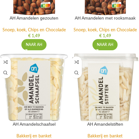
AH Amandelen gezouten
AH Amandelen met rooksmaak
Snoep, koek, Chips en Chocolade
Snoep, koek, Chips en Chocolade
€
1,49
€
1,49
NAAR AH
NAAR AH
AH Amandelschaafsel
AH Amandelstiften
Bakkerij en banket
Bakkerij en banket