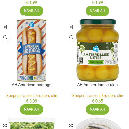
€
1,99
€
1,99
NAAR AH
NAAR AH
AH American hotdogs
AH Amsterdamse uien
Soepen, sauzen, kruiden, olie
Soepen, sauzen, kruiden, olie
€
3,39
€
0,65
NAAR AH
NAAR AH