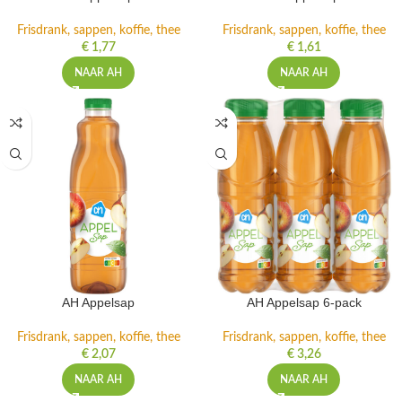
Frisdrank, sappen, koffie, thee
Frisdrank, sappen, koffie, thee
€
1,77
€
1,61
NAAR AH
NAAR AH
AH Appelsap
AH Appelsap 6-pack
Frisdrank, sappen, koffie, thee
Frisdrank, sappen, koffie, thee
€
2,07
€
3,26
NAAR AH
NAAR AH