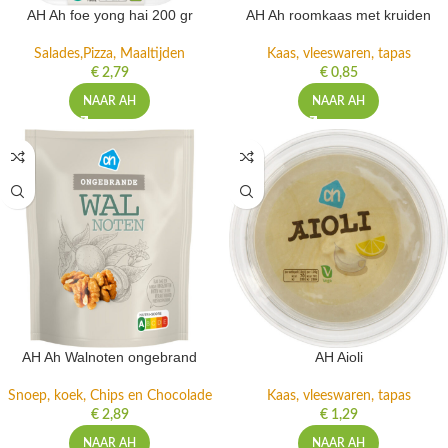
AH Ah foe yong hai 200 gr
AH Ah roomkaas met kruiden
Salades,Pizza, Maaltijden
Kaas, vleeswaren, tapas
€
2,79
€
0,85
NAAR AH
NAAR AH
AH Ah Walnoten ongebrand
AH Aioli
Snoep, koek, Chips en Chocolade
Kaas, vleeswaren, tapas
€
2,89
€
1,29
NAAR AH
NAAR AH