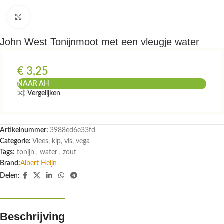
Klik om te vergroten
John West Tonijnmoot met een vleugje water
€
3,25
NAAR AH
Vergelijken
Artikelnummer:
3988ed6e33fd
Categorie:
Vlees, kip, vis, vega
Tags:
tonijn
,
water
,
zout
Brand:
Albert Heijn
Delen:
Beschrijving