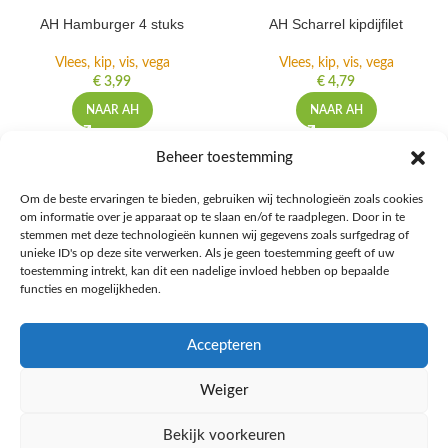
AH Hamburger 4 stuks
AH Scharrel kipdijfilet
Vlees, kip, vis, vega
Vlees, kip, vis, vega
€
3,99
€
4,79
NAAR AH
NAAR AH
Beheer toestemming
Om de beste ervaringen te bieden, gebruiken wij technologieën zoals cookies
om informatie over je apparaat op te slaan en/of te raadplegen. Door in te
Ontdek de beste keto-vriendelijke keuzes van Albert Heijn, verrijk je
stemmen met deze technologieën kunnen wij gegevens zoals surfgedrag of
kennis met onze diepgaande blogs over het keto-dieet, en deel jouw
unieke ID's op deze site verwerken. Als je geen toestemming geeft of uw
favoriete keto recepten in onze bruisende online gemeenschap!
toestemming intrekt, kan dit een nadelige invloed hebben op bepaalde
functies en mogelijkheden.
RECENT BLOG BERICHTEN
Accepteren
HANDIGE LINKS
Weiger
MEER INFORMATIE
Bekijk voorkeuren
Ketomaaltijd.nl
2025