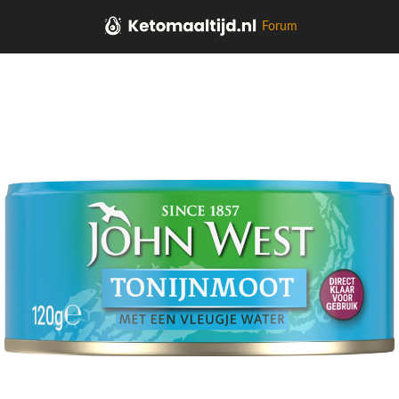
Forum
Home
Vlees, kip, vis, vega