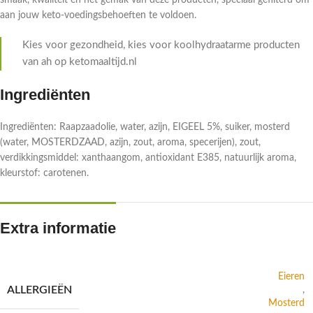
smaak, kwaliteit en het gemak van deze producten, speciaal gefilterd om
aan jouw keto-voedingsbehoeften te voldoen.
Kies voor gezondheid, kies voor koolhydraatarme producten
van ah op ketomaaltijd.nl
Ingrediënten
Ingrediënten: Raapzaadolie, water, azijn, EIGEEL 5%, suiker, mosterd
(water, MOSTERDZAAD, azijn, zout, aroma, specerijen), zout,
verdikkingsmiddel: xanthaangom, antioxidant E385, natuurlijk aroma,
kleurstof: carotenen.
Extra informatie
Eieren
ALLERGIEËN
,
Mosterd