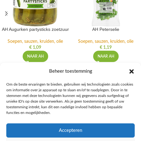
AH Augurken partysticks zoetzuur
AH Peterselie
Soepen, sauzen, kruiden, olie
Soepen, sauzen, kruiden, olie
€
1,09
€
1,19
NAAR AH
NAAR AH
Beheer toestemming
Om de beste ervaringen te bieden, gebruiken wij technologieën zoals cookies
om informatie over je apparaat op te slaan en/of te raadplegen. Door in te
Ontdek de beste keto-vriendelijke keuzes van Albert Heijn, verrijk je
stemmen met deze technologieën kunnen wij gegevens zoals surfgedrag of
kennis met onze diepgaande blogs over het keto-dieet, en deel jouw
unieke ID's op deze site verwerken. Als je geen toestemming geeft of uw
favoriete keto recepten in onze bruisende online gemeenschap!
toestemming intrekt, kan dit een nadelige invloed hebben op bepaalde
functies en mogelijkheden.
RECENT BLOG BERICHTEN
Accepteren
HANDIGE LINKS