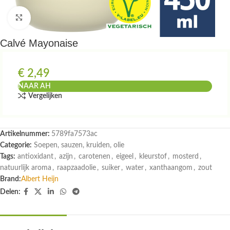
Klik om te vergroten
Calvé Mayonaise
€
2,49
NAAR AH
Vergelijken
Artikelnummer:
5789fa7573ac
Categorie:
Soepen, sauzen, kruiden, olie
Tags:
antioxidant
,
azijn
,
carotenen
,
eigeel
,
kleurstof
,
mosterd
,
natuurlijk aroma
,
raapzaadolie
,
suiker
,
water
,
xanthaangom
,
zout
Brand:
Albert Heijn
Delen: