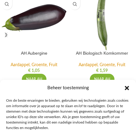
AH Aubergine
AH Biologisch Komkommer
Aardappel, Groente, Fruit
Aardappel, Groente, Fruit
€
1,05
€
1,59
NAAR AH
NAAR AH
Beheer toestemming
Om de beste ervaringen te bieden, gebruiken wij technologieën zoals cookies
om informatie over je apparaat op te slaan en/of te raadplegen. Door in te
Ontdek de beste keto-vriendelijke keuzes van Albert Heijn, verrijk je
stemmen met deze technologieën kunnen wij gegevens zoals surfgedrag of
kennis met onze diepgaande blogs over het keto-dieet, en deel jouw
unieke ID's op deze site verwerken. Als je geen toestemming geeft of uw
favoriete keto recepten in onze bruisende online gemeenschap!
toestemming intrekt, kan dit een nadelige invloed hebben op bepaalde
functies en mogelijkheden.
RECENT BLOG BERICHTEN