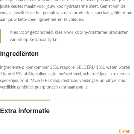
bezorgen via de AH-website, met onze selectie weet je zeker dat je de
juiste keuzes maakt voor jouw koolhydraatarme dieet. Geniet van de
smaak, kwaliteit en het gemak van deze producten, speciaal gefilterd om
aan jouw keto-voedingsbehoeften te voldoen.
Kies voor gezondheid, kies voor koolhydraatarme producten
van ah op ketomaaltijd.nl
Ingrediënten
Ingrediënten: komkommer 35%, raapolie, SELDERIJ 13%, water, wortel
7%, prei 5%, ui 4%, suiker, azijn, maïszetmeel, scharrelEIgeel, kruiden en
specerijen, zout, MOSTERDzaad, dextrose, voedingszuur: citroenzuur,
verdikkingsmiddel: guarpitmeel/xanthaangom, z
Extra informatie
Eieren