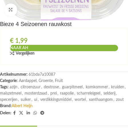
Klik om te vergroten
Bieze 4 Seizoenen rauwkost
€
1,99
NAAR AH
Vergelijken
Artikelnummer:
61bda7a10087
Categorie:
Aardappel, Groente, Fruit
Tags:
azijn
,
citroenzuur
,
dextrose
,
guarpitmeel
,
komkommer
,
kruiden
,
maïszetmeel
,
mosterdzaad
,
prei
,
raapolie
,
scharreleigeel
,
selderij
,
specerijen
,
suiker
,
ui
,
verdikkingsmiddel
,
wortel
,
xanthaangom
,
zout
Brand:
Albert Heijn
Delen: