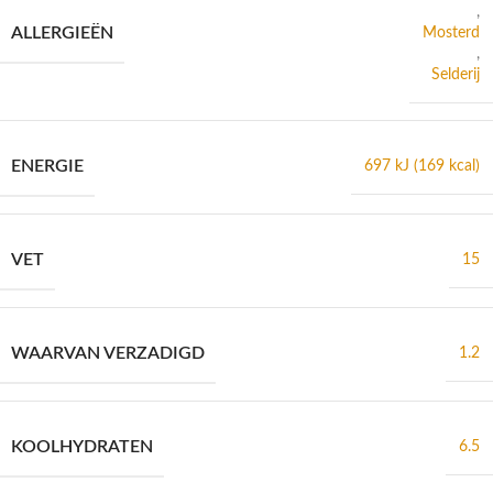
,
ALLERGIEËN
Mosterd
,
Selderij
ENERGIE
697 kJ (169 kcal)
VET
15
WAARVAN VERZADIGD
1.2
KOOLHYDRATEN
6.5