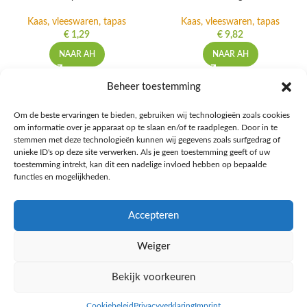
Kaas, vleeswaren, tapas
Kaas, vleeswaren, tapas
€
1,29
€
9,82
NAAR AH
NAAR AH
Beheer toestemming
Om de beste ervaringen te bieden, gebruiken wij technologieën zoals cookies
om informatie over je apparaat op te slaan en/of te raadplegen. Door in te
Ontdek de beste keto-vriendelijke keuzes van Albert Heijn, verrijk je
stemmen met deze technologieën kunnen wij gegevens zoals surfgedrag of
kennis met onze diepgaande blogs over het keto-dieet, en deel jouw
unieke ID's op deze site verwerken. Als je geen toestemming geeft of uw
favoriete keto recepten in onze bruisende online gemeenschap!
toestemming intrekt, kan dit een nadelige invloed hebben op bepaalde
functies en mogelijkheden.
RECENT BLOG BERICHTEN
Accepteren
HANDIGE LINKS
Weiger
MEER INFORMATIE
Bekijk voorkeuren
Ketomaaltijd.nl
2025
Cookiebeleid
Privacyverklaring
Imprint