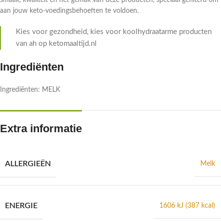
smaak, kwaliteit en het gemak van deze producten, speciaal gefilterd om
aan jouw keto-voedingsbehoeften te voldoen.
Kies voor gezondheid, kies voor koolhydraatarme producten
van ah op ketomaaltijd.nl
Ingrediënten
Ingrediënten: MELK
Extra informatie
ALLERGIEËN
Melk
ENERGIE
1606 kJ (387 kcal)