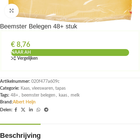
Klik om te vergroten
Beemster Belegen 48+ stuk
€
8,76
NAAR AH
Vergelijken
Artikelnummer:
020f477a609c
Categorie:
Kaas, vleeswaren, tapas
Tags:
48+
,
beemster belegen
,
kaas
,
melk
Brand:
Albert Heijn
Delen:
Beschrijving