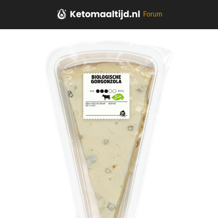
Forum
Home
Kaas, vleeswaren, tapas