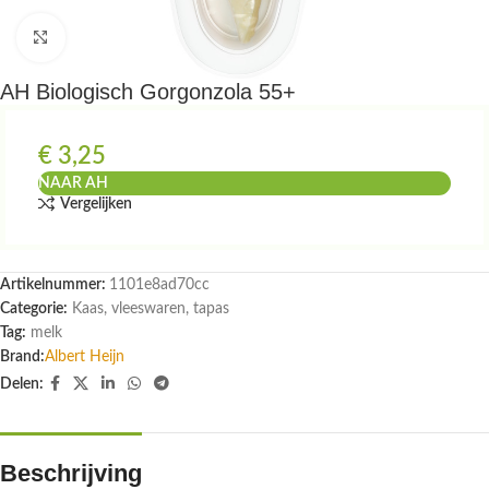
Klik om te vergroten
AH Biologisch Gorgonzola 55+
€
3,25
NAAR AH
Vergelijken
Artikelnummer:
1101e8ad70cc
Categorie:
Kaas, vleeswaren, tapas
Tag:
melk
Brand:
Albert Heijn
Delen:
Beschrijving