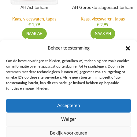
AH Achterham
AH Gerookte slagersachterham
Kaas, vleeswaren, tapas
Kaas, vleeswaren, tapas
€
1,79
€
2,99
NAAR AH
NAAR AH
Beheer toestemming
Om de beste ervaringen te bieden, gebruiken wij technologieën zoals cookies
om informatie over je apparaat op te slaan en/of te raadplegen. Door in te
Ontdek de beste keto-vriendelijke keuzes van Albert Heijn, verrijk je
stemmen met deze technologieën kunnen wij gegevens zoals surfgedrag of
kennis met onze diepgaande blogs over het keto-dieet, en deel jouw
unieke ID's op deze site verwerken. Als je geen toestemming geeft of uw
favoriete keto recepten in onze bruisende online gemeenschap!
toestemming intrekt, kan dit een nadelige invloed hebben op bepaalde
functies en mogelijkheden.
RECENT BLOG BERICHTEN
Accepteren
HANDIGE LINKS
Weiger
MEER INFORMATIE
Bekijk voorkeuren
Ketomaaltijd.nl
2025