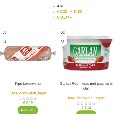
Alle
€
0,00
-
€
10,00
€
10,00
+
Kips Leverworst
Garlan Roomkaas met paprika &
chili
Kaas, vleeswaren, tapas
Kaas, vleeswaren, tapas
€
2,19
€
1,15
NAAR AH