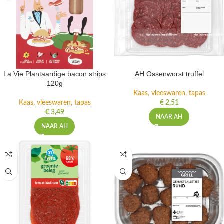
La Vie Plantaardige bacon strips
AH Ossenworst truffel
120g
Kaas, vleeswaren, tapas
Kaas, vleeswaren, tapas
€
2,51
€
3,49
NAAR AH
NAAR AH