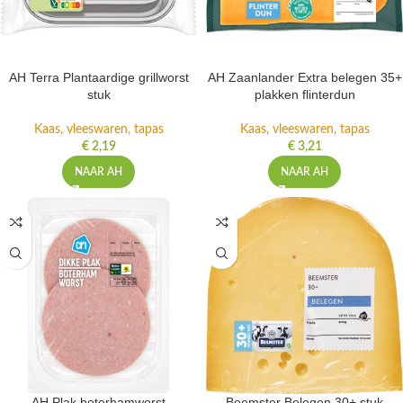
AH Terra Plantaardige grillworst
AH Zaanlander Extra belegen 35+
stuk
plakken flinterdun
Kaas, vleeswaren, tapas
Kaas, vleeswaren, tapas
€
2,19
€
3,21
NAAR AH
NAAR AH
AH Plak boterhamworst
Beemster Belegen 30+ stuk