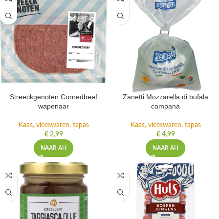
Streeckgenoten Cornedbeef
Zanetti Mozzarella di bufala
wapenaar
campana
Kaas, vleeswaren, tapas
Kaas, vleeswaren, tapas
€
2,99
€
4,99
NAAR AH
NAAR AH