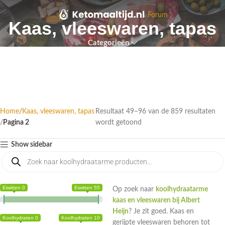
Forum
Kaas, vleeswaren, tapas
Categorieën
Home
Kaas, vleeswaren, tapas
Resultaat 49–96 van de 859 resultaten
Pagina 2
wordt getoond
Show sidebar
Eiwitten 0
Eiwitten 55
Op zoek naar
koolhydraatarme
kaas en vleeswaren bij Albert
Heijn
? Je zit goed. Kaas en
Koolhydraten 0
Koolhydraten 10
gerijpte vleeswaren behoren tot