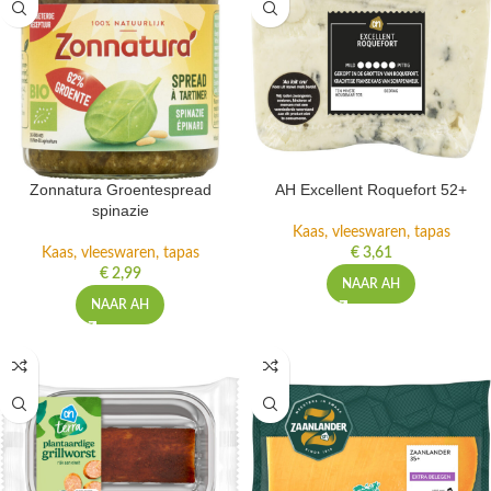
Zonnatura Groentespread
AH Excellent Roquefort 52+
spinazie
Kaas, vleeswaren, tapas
Kaas, vleeswaren, tapas
€
3,61
€
2,99
NAAR AH
NAAR AH