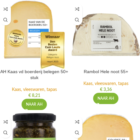
AH Kaas vd boerderij belegen 50+
Rambol Hele noot 55+
stuk
Kaas, vleeswaren, tapas
Kaas, vleeswaren, tapas
€
3,36
€
8,21
NAAR AH
NAAR AH