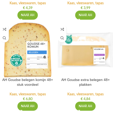
Kaas, vleeswaren, tapas
Kaas, vleeswaren, tapas
€
4,39
€
3,99
NAAR AH
NAAR AH
AH Goudse belegen komijn 48+
AH Goudse extra belegen 48+
stuk voordeel
plakken
Kaas, vleeswaren, tapas
Kaas, vleeswaren, tapas
€
6,80
€
4,84
NAAR AH
NAAR AH