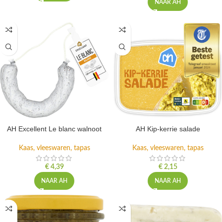
NAAR AH
AH Excellent Le blanc walnoot
AH Kip-kerrie salade
Kaas, vleeswaren, tapas
Kaas, vleeswaren, tapas
€
4,39
€
2,15
NAAR AH
NAAR AH