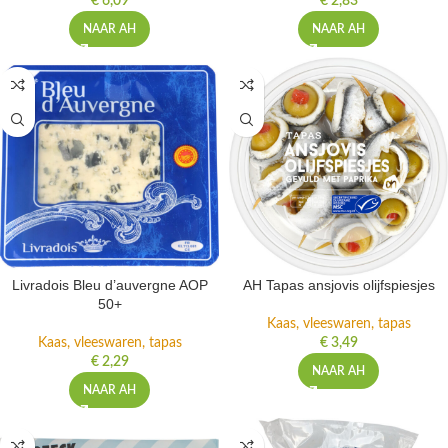
€
6,09
€
2,83
NAAR AH
NAAR AH
Livradois Bleu d’auvergne AOP
AH Tapas ansjovis olijfspiesjes
50+
Kaas, vleeswaren, tapas
Kaas, vleeswaren, tapas
€
3,49
€
2,29
NAAR AH
NAAR AH