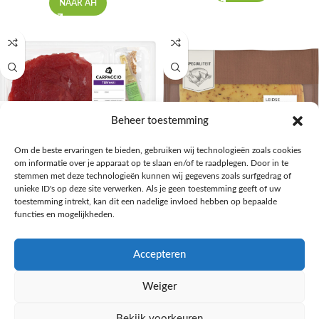
NAAR AH
Beheer toestemming
Om de beste ervaringen te bieden, gebruiken wij technologieën zoals cookies
om informatie over je apparaat op te slaan en/of te raadplegen. Door in te
stemmen met deze technologieën kunnen wij gegevens zoals surfgedrag of
AH Greenfields Carpaccio teriyaki
AH Leidse kanter 40+ plakken
unieke ID's op deze site verwerken. Als je geen toestemming geeft of uw
toestemming intrekt, kan dit een nadelige invloed hebben op bepaalde
Kaas, vleeswaren, tapas
Kaas, vleeswaren, tapas
functies en mogelijkheden.
€
3,99
€
4,99
NAAR AH
NAAR AH
Accepteren
Weiger
Bekijk voorkeuren