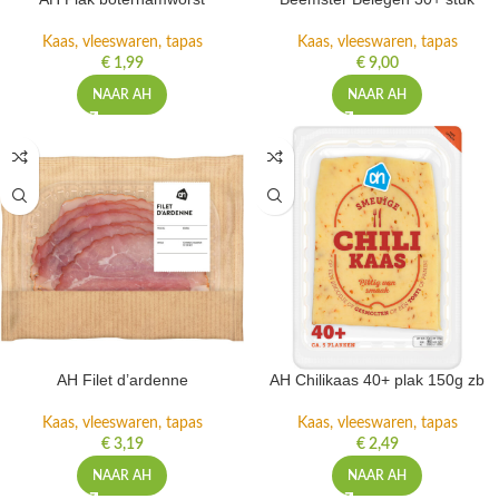
Kaas, vleeswaren, tapas
Kaas, vleeswaren, tapas
€
1,99
€
9,00
NAAR AH
NAAR AH
AH Filet d’ardenne
AH Chilikaas 40+ plak 150g zb
Kaas, vleeswaren, tapas
Kaas, vleeswaren, tapas
€
3,19
€
2,49
NAAR AH
NAAR AH