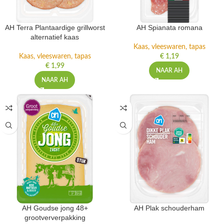
AH Terra Plantaardige grillworst
AH Spianata romana
alternatief kaas
Kaas, vleeswaren, tapas
Kaas, vleeswaren, tapas
€
1,19
€
1,99
NAAR AH
NAAR AH
AH Goudse jong 48+
AH Plak schouderham
grootververpakking