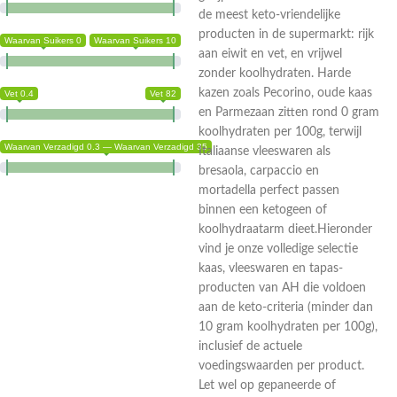
de meest keto-vriendelijke
producten in de supermarkt: rijk
Waarvan Suikers 0
Waarvan Suikers 10
aan eiwit en vet, en vrijwel
zonder koolhydraten. Harde
kazen zoals Pecorino, oude kaas
Vet 0.4
Vet 82
en Parmezaan zitten rond 0 gram
koolhydraten per 100g, terwijl
Waarvan Verzadigd 0.3 — Waarvan Verzadigd 35
Italiaanse vleeswaren als
bresaola, carpaccio en
mortadella perfect passen
binnen een ketogeen of
koolhydraatarm dieet.Hieronder
vind je onze volledige selectie
kaas, vleeswaren en tapas-
producten van AH die voldoen
aan de keto-criteria (minder dan
10 gram koolhydraten per 100g),
inclusief de actuele
voedingswaarden per product.
Let wel op gepaneerde of