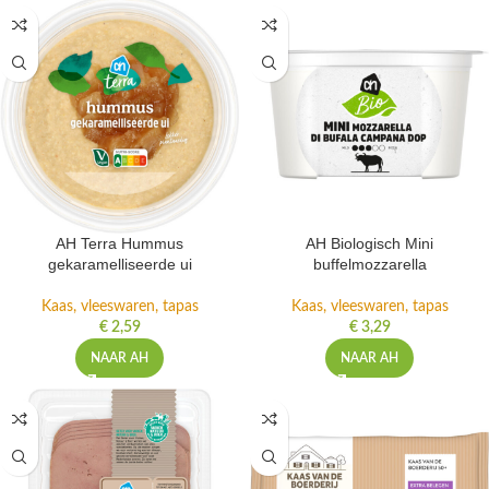
AH Terra Hummus
AH Biologisch Mini
gekaramelliseerde ui
buffelmozzarella
Kaas, vleeswaren, tapas
Kaas, vleeswaren, tapas
€
2,59
€
3,29
NAAR AH
NAAR AH