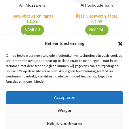
AH Mozzarella
AH Schouderham
Kaas, vleeswaren, tapas
Kaas, vleeswaren, tapas
€
0,89
€
1,59
NAAR AH
NAAR AH
Beheer toestemming
Om de beste ervaringen te bieden, gebruiken wij technologieën zoals cookies
om informatie over je apparaat op te slaan en/of te raadplegen. Door in te
Ontdek de beste keto-vriendelijke keuzes van Albert Heijn, verrijk je
stemmen met deze technologieën kunnen wij gegevens zoals surfgedrag of
kennis met onze diepgaande blogs over het keto-dieet, en deel jouw
unieke ID's op deze site verwerken. Als je geen toestemming geeft of uw
favoriete keto recepten in onze bruisende online gemeenschap!
toestemming intrekt, kan dit een nadelige invloed hebben op bepaalde
functies en mogelijkheden.
RECENT BLOG BERICHTEN
Accepteren
HANDIGE LINKS
Weiger
MEER INFORMATIE
Bekijk voorkeuren
Ketomaaltijd.nl
2025