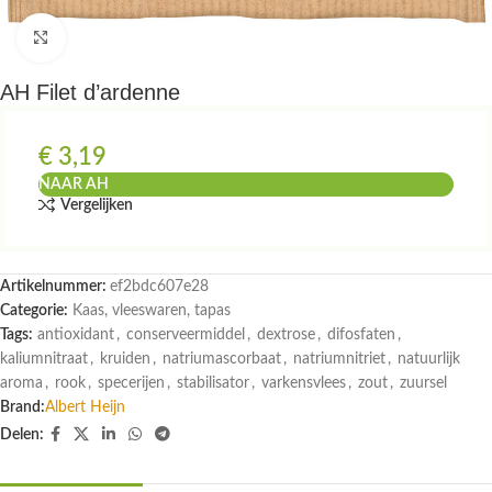
Klik om te vergroten
AH Filet d’ardenne
€
3,19
NAAR AH
Vergelijken
Artikelnummer:
ef2bdc607e28
Categorie:
Kaas, vleeswaren, tapas
Tags:
antioxidant
,
conserveermiddel
,
dextrose
,
difosfaten
,
kaliumnitraat
,
kruiden
,
natriumascorbaat
,
natriumnitriet
,
natuurlijk
aroma
,
rook
,
specerijen
,
stabilisator
,
varkensvlees
,
zout
,
zuursel
Brand:
Albert Heijn
Delen: