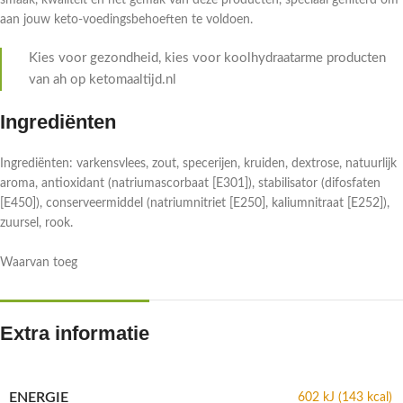
smaak, kwaliteit en het gemak van deze producten, speciaal gefilterd om
aan jouw keto-voedingsbehoeften te voldoen.
Kies voor gezondheid, kies voor koolhydraatarme producten
van ah op ketomaaltijd.nl
Ingrediënten
Ingrediënten: varkensvlees, zout, specerijen, kruiden, dextrose, natuurlijk
aroma, antioxidant (natriumascorbaat [E301]), stabilisator (difosfaten
[E450]), conserveermiddel (natriumnitriet [E250], kaliumnitraat [E252]),
zuursel, rook.
Waarvan toeg
Extra informatie
ENERGIE
602 kJ (143 kcal)