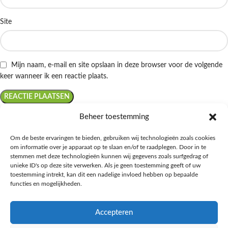
Site
Mijn naam, e-mail en site opslaan in deze browser voor de volgende
keer wanneer ik een reactie plaats.
Beheer toestemming
Om de beste ervaringen te bieden, gebruiken wij technologieën zoals cookies
om informatie over je apparaat op te slaan en/of te raadplegen. Door in te
Ontdek de beste keto-vriendelijke keuzes van Albert Heijn, verrijk je
stemmen met deze technologieën kunnen wij gegevens zoals surfgedrag of
kennis met onze diepgaande blogs over het keto-dieet, en deel jouw
unieke ID's op deze site verwerken. Als je geen toestemming geeft of uw
favoriete keto recepten in onze bruisende online gemeenschap!
toestemming intrekt, kan dit een nadelige invloed hebben op bepaalde
functies en mogelijkheden.
RECENT BLOG BERICHTEN
Accepteren
HANDIGE LINKS