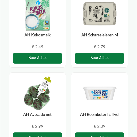
AH Kokosmelk
AH Scharreleieren M
€ 2,45
€ 2,79
Naar AH →
Naar AH →
AH Avocado net
AH Roomboter halfvol
€ 2,99
€ 2,39