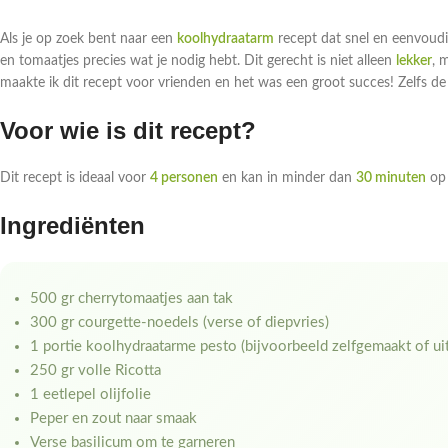
Als je op zoek bent naar een
koolhydraatarm
recept dat snel en eenvoudig
en tomaatjes precies wat je nodig hebt. Dit gerecht is niet alleen
lekker
, 
maakte ik dit recept voor vrienden en het was een groot succes! Zelfs de
Voor wie is dit recept?
Dit recept is ideaal voor
4 personen
en kan in minder dan
30 minuten
op 
Ingrediënten
500 gr cherrytomaatjes aan tak
300 gr courgette-noedels (verse of diepvries)
1 portie koolhydraatarme pesto (bijvoorbeeld zelfgemaakt of uit
250 gr volle Ricotta
1 eetlepel olijfolie
Peper en zout naar smaak
Verse basilicum om te garneren