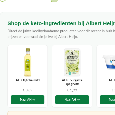
Shop de keto-ingrediënten bij Albert Heij
Direct de juiste koolhydraatarme producten voor dit recept in huis h
prijzen en voorraad zie je live bij Albert Heijn.
AH Olijfolie mild
AH Courgette
AH 
spaghetti
€ 3,89
€ 1,99
€
Naar AH →
Naar AH →
Naa