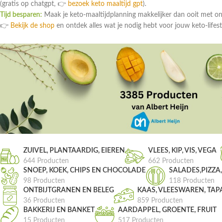
(gratis op chatgpt, 👉
bezoek keto maaltijd gpt
).
Tijd besparen:
Maak je keto-maaltijdplanning makkelijker dan ooit met o
👉
Bekijk de shop
en ontdek alles wat je nodig hebt voor jouw keto-lifest
ZUIVEL, PLANTAARDIG, EIEREN
VLEES, KIP, VIS, VEGA
644 Producten
662 Producten
SNOEP, KOEK, CHIPS EN CHOCOLADE
SALADES,PIZZA
98 Producten
118 Producten
ONTBIJTGRANEN EN BELEG
KAAS, VLEESWAREN, TAP
36 Producten
859 Producten
BAKKERIJ EN BANKET
AARDAPPEL, GROENTE, FRUIT
15 Producten
517 Producten