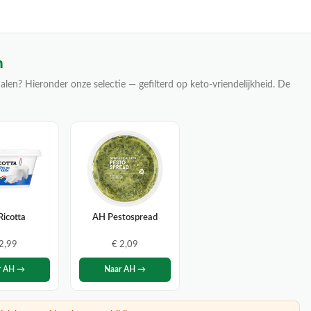
n
alen? Hieronder onze selectie — gefilterd op keto-vriendelijkheid. De
Ricotta
AH Pestospread
 2,99
€ 2,09
r AH →
Naar AH →