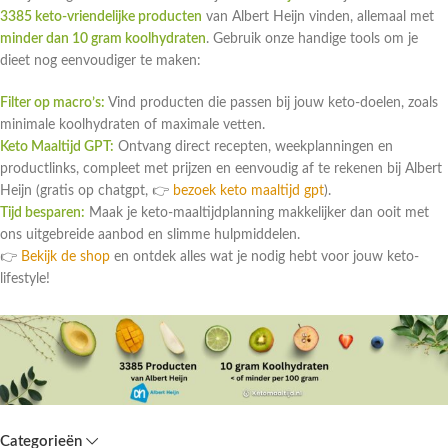
3385 keto-vriendelijke producten
van Albert Heijn vinden, allemaal met
minder dan 10 gram koolhydraten
. Gebruik onze handige tools om je
dieet nog eenvoudiger te maken:
Filter op macro’s:
Vind producten die passen bij jouw keto-doelen, zoals
minimale koolhydraten of maximale vetten.
Keto Maaltijd GPT:
Ontvang direct recepten, weekplanningen en
productlinks, compleet met prijzen en eenvoudig af te rekenen bij Albert
Heijn (gratis op chatgpt, 👉
bezoek keto maaltijd gpt
).
Tijd besparen:
Maak je keto-maaltijdplanning makkelijker dan ooit met
ons uitgebreide aanbod en slimme hulpmiddelen.
👉
Bekijk de shop
en ontdek alles wat je nodig hebt voor jouw keto-
lifestyle!
Categorieën