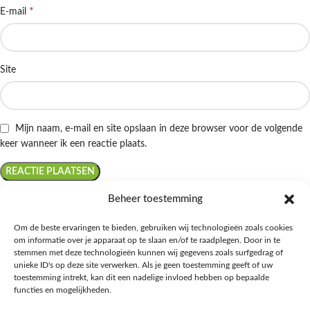
*
E-mail
Site
Mijn naam, e-mail en site opslaan in deze browser voor de volgende
keer wanneer ik een reactie plaats.
Beheer toestemming
Om de beste ervaringen te bieden, gebruiken wij technologieën zoals cookies
om informatie over je apparaat op te slaan en/of te raadplegen. Door in te
Ontdek de beste keto-vriendelijke keuzes van Albert Heijn, verrijk je
stemmen met deze technologieën kunnen wij gegevens zoals surfgedrag of
kennis met onze diepgaande blogs over het keto-dieet, en deel jouw
unieke ID's op deze site verwerken. Als je geen toestemming geeft of uw
favoriete keto recepten in onze bruisende online gemeenschap!
toestemming intrekt, kan dit een nadelige invloed hebben op bepaalde
functies en mogelijkheden.
RECENT BLOG BERICHTEN