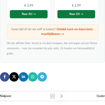
€ 3,99
€ 2,99
Naar AH →
Naar AH →
Geen tijd of zin om zelf te koken?
Ontdek kant-en-klare keto-
maaltijdboxen →
Dit zijn affiliate-links: bestel je via deze knoppen, dan ontvangen wij een kleine
commissie — voor jou verandert de prijs niets. Zo houden we Ketomaaltijd.nl
gratis.
Nieuwer
Ouder