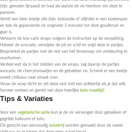
(bijv. gemalen lijnzaad) en haal als laatste de vis hierdoor om deze te
paneren.
Verhit een klein beetje olie (bijv. kokosolie of olijfolie) in een koekenpan
en bak de gepaneerde vis ongeveer 5 minuten tot deze goudbruin en
gaar is.
Verwarm de low-carb wraps volgens de instructies op de verpakking.
Halveer de avocado, verwijder de pit en schil en snijd deze in partjes.
Besprenkel de partjes met de rest van het limoensap om verkleuring te
voorkomen.
Verdeel wat sla in het midden van de wraps. Leg daarop de partjes
avocado, de cherrytomaatjes en de gebakken vis. Schenk er een beetje
sweet chilisaus naar smaak over.
Vouw de wrap dicht en zet deze vast met een prikkertje als je dat wilt.
Serveer meteen en geniet van deze heerlijke
keto maaltijd
!
Tips & Variaties
Voor een
vegetarische optie
kun je de vis vervangen door gebakken of
gegrilde halloumi of tofu.
Dit gerecht kan eenvoudig
zuivelvrij
worden gemaakt door de sweet