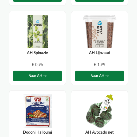
AH Spinazie
AH Lijnzaad
€ 0,95
€ 1,99
Naar AH →
Naar AH →
Dodoni Halloumi
AH Avocado net