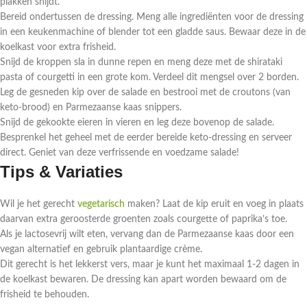
plakken snijdt.
Bereid ondertussen de dressing. Meng alle ingrediënten voor de dressing
in een keukenmachine of blender tot een gladde saus. Bewaar deze in de
koelkast voor extra frisheid.
Snijd de kroppen sla in dunne repen en meng deze met de shirataki
pasta of courgetti in een grote kom. Verdeel dit mengsel over 2 borden.
Leg de gesneden kip over de salade en bestrooi met de croutons (van
keto-brood) en Parmezaanse kaas snippers.
Snijd de gekookte eieren in vieren en leg deze bovenop de salade.
Besprenkel het geheel met de eerder bereide keto-dressing en serveer
direct. Geniet van deze verfrissende en voedzame salade!
Tips & Variaties
Wil je het gerecht
vegetarisch
maken? Laat de kip eruit en voeg in plaats
daarvan extra geroosterde groenten zoals courgette of paprika’s toe.
Als je lactosevrij wilt eten, vervang dan de Parmezaanse kaas door een
vegan alternatief en gebruik plantaardige crème.
Dit gerecht is het lekkerst vers, maar je kunt het maximaal 1-2 dagen in
de koelkast bewaren. De dressing kan apart worden bewaard om de
frisheid te behouden.