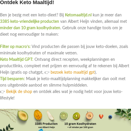
Ontdek Keto Maaltijd!
Ben je bezig met een keto-dieet? Bij
Ketomaaltijd.nl
kun je meer dan
3385 keto-vriendelijke producten
van Albert Heijn vinden, allemaal met
minder dan 10 gram koolhydraten
. Gebruik onze handige tools om je
dieet nog eenvoudiger te maken:
Filter op macro’s:
Vind producten die passen bij jouw keto-doelen, zoals
minimale koolhydraten of maximale vetten.
Keto Maaltijd GPT:
Ontvang direct recepten, weekplanningen en
productlinks, compleet met prijzen en eenvoudig af te rekenen bij Albert
Heijn (gratis op chatgpt, 👉
bezoek keto maaltijd gpt
).
Tijd besparen:
Maak je keto-maaltijdplanning makkelijker dan ooit met
ons uitgebreide aanbod en slimme hulpmiddelen.
👉
Bekijk de shop
en ontdek alles wat je nodig hebt voor jouw keto-
lifestyle!