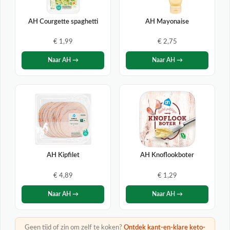
AH Courgette spaghetti
AH Mayonaise
€ 1,99
€ 2,75
Naar AH →
Naar AH →
AH Kipfilet
AH Knoflookboter
€ 4,89
€ 1,29
Naar AH →
Naar AH →
Geen tijd of zin om zelf te koken?
Ontdek kant-en-klare keto-