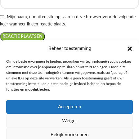
Mijn naam, e-mail en site opslaan in deze browser voor de volgende
keer wanneer ik een reactie plaats.
Beheer toestemming
Om de beste ervaringen te bieden, gebruiken wij technologieën zoals cookies
om informatie over je apparaat op te slaan en/of te raadplegen. Door in te
Ontdek de beste keto-vriendelijke keuzes van Albert Heijn, verrijk je
stemmen met deze technologieën kunnen wij gegevens zoals surfgedrag of
kennis met onze diepgaande blogs over het keto-dieet, en deel jouw
unieke ID's op deze site verwerken. Als je geen toestemming geeft of uw
favoriete keto recepten in onze bruisende online gemeenschap!
toestemming intrekt, kan dit een nadelige invloed hebben op bepaalde
functies en mogelijkheden.
RECENT BLOG BERICHTEN
Accepteren
HANDIGE LINKS
Weiger
MEER INFORMATIE
Bekijk voorkeuren
Ketomaaltijd.nl
2025