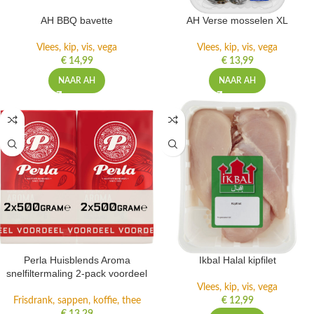
AH BBQ bavette
AH Verse mosselen XL
Vlees, kip, vis, vega
Vlees, kip, vis, vega
€
14,99
€
13,99
NAAR AH
NAAR AH
Perla Huisblends Aroma
Ikbal Halal kipfilet
snelfiltermaling 2-pack voordeel
Vlees, kip, vis, vega
Frisdrank, sappen, koffie, thee
€
12,99