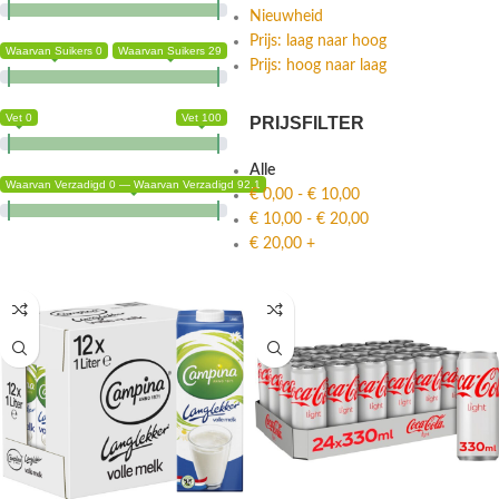
Nieuwheid
Prijs: laag naar hoog
Waarvan Suikers 0
Waarvan Suikers 29
Prijs: hoog naar laag
Vet 0
Vet 100
PRIJSFILTER
Alle
Waarvan Verzadigd 0 — Waarvan Verzadigd 92.1
€
0,00
-
€
10,00
€
10,00
-
€
20,00
€
20,00
+