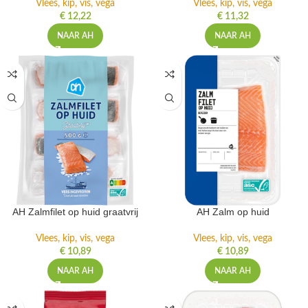
Vlees, kip, vis, vega
Vlees, kip, vis, vega
€
12,22
€
11,32
NAAR AH
NAAR AH
AH Zalmfilet op huid graatvrij
AH Zalm op huid
Vlees, kip, vis, vega
Vlees, kip, vis, vega
€
10,89
€
10,89
NAAR AH
NAAR AH