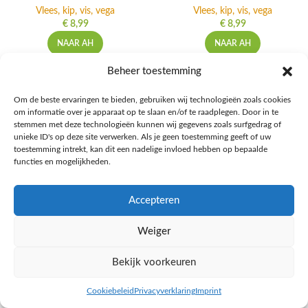
Vlees, kip, vis, vega
Vlees, kip, vis, vega
€
8,99
€
8,99
NAAR AH
NAAR AH
Beheer toestemming
Om de beste ervaringen te bieden, gebruiken wij technologieën zoals cookies
om informatie over je apparaat op te slaan en/of te raadplegen. Door in te
stemmen met deze technologieën kunnen wij gegevens zoals surfgedrag of
unieke ID's op deze site verwerken. Als je geen toestemming geeft of uw
toestemming intrekt, kan dit een nadelige invloed hebben op bepaalde
functies en mogelijkheden.
Accepteren
AH Oven runderham rode
Red Bull Energy drink suikervrij 6-
Weiger
wijnsaus
pack
Salades,Pizza, Maaltijden
Frisdrank, sappen, koffie, thee
Bekijk voorkeuren
€
8,99
€
8,95
Cookiebeleid
Privacyverklaring
Imprint
NAAR AH
NAAR AH
inkel op
Filters