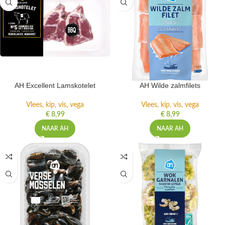
AH Excellent Lamskotelet
AH Wilde zalmfilets
Vlees, kip, vis, vega
Vlees, kip, vis, vega
€
8,99
€
8,99
NAAR AH
NAAR AH