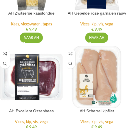
AH Zwitserse kaasfondue
AH Gepelde roze garnalen rauw
Kaas, vleeswaren, tapas
Vlees, kip, vis, vega
€
9,49
€
9,49
NAAR AH
NAAR AH
AH Excellent Ossenhaas
AH Scharrel kipfilet
Vlees, kip, vis, vega
Vlees, kip, vis, vega
€
9,49
€
9,49