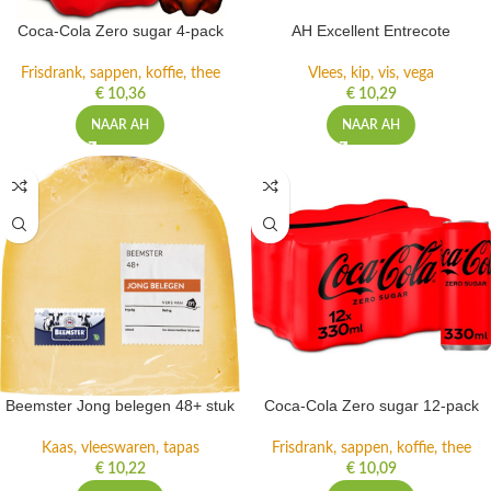
Coca-Cola Zero sugar 4-pack
AH Excellent Entrecote
Frisdrank, sappen, koffie, thee
Vlees, kip, vis, vega
€
10,36
€
10,29
NAAR AH
NAAR AH
Beemster Jong belegen 48+ stuk
Coca-Cola Zero sugar 12-pack
Kaas, vleeswaren, tapas
Frisdrank, sappen, koffie, thee
€
10,22
€
10,09