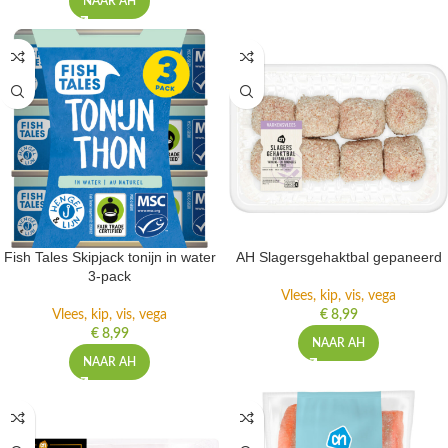
NAAR AH
Fish Tales Skipjack tonijn in water
AH Slagersgehaktbal gepaneerd
3-pack
Vlees, kip, vis, vega
Vlees, kip, vis, vega
€
8,99
€
8,99
NAAR AH
NAAR AH