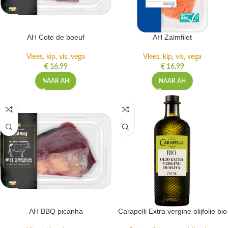
AH Cote de boeuf
AH Zalmfilet
Vlees, kip, vis, vega
Vlees, kip, vis, vega
€
16,99
€
16,99
NAAR AH
NAAR AH
AH BBQ picanha
Carapelli Extra vergine olijfolie bio