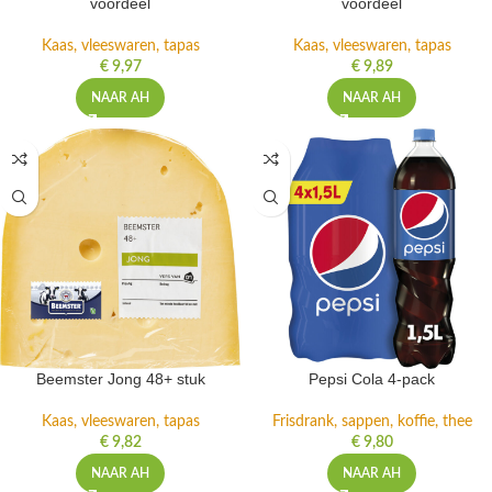
voordeel
voordeel
Kaas, vleeswaren, tapas
Kaas, vleeswaren, tapas
€
9,97
€
9,89
NAAR AH
NAAR AH
Beemster Jong 48+ stuk
Pepsi Cola 4-pack
Kaas, vleeswaren, tapas
Frisdrank, sappen, koffie, thee
€
9,82
€
9,80
NAAR AH
NAAR AH