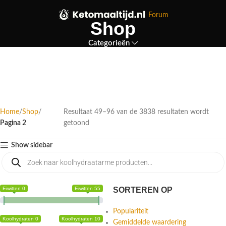
Forum
Shop
Categorieën
Home
Shop
Resultaat 49–96 van de 3838 resultaten wordt
Pagina 2
getoond
Show sidebar
Eiwitten 0
Eiwitten 55
SORTEREN OP
Populariteit
Koolhydraten 0
Koolhydraten 10
Gemiddelde waardering