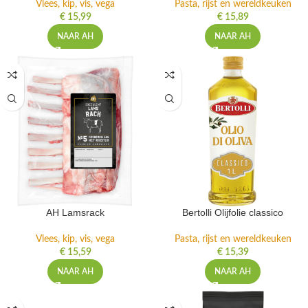
Vlees, kip, vis, vega
Pasta, rijst en wereldkeuken
€
15,99
€
15,89
NAAR AH
NAAR AH
AH Lamsrack
Bertolli Olijfolie classico
Vlees, kip, vis, vega
Pasta, rijst en wereldkeuken
€
15,59
€
15,39
NAAR AH
NAAR AH