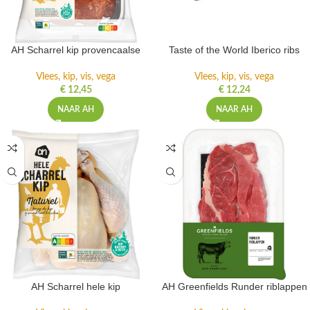
AH Scharrel kip provencaalse
Taste of the World Iberico ribs
Vlees, kip, vis, vega
Vlees, kip, vis, vega
€
12,45
€
12,24
NAAR AH
NAAR AH
AH Scharrel hele kip
AH Greenfields Runder riblappen