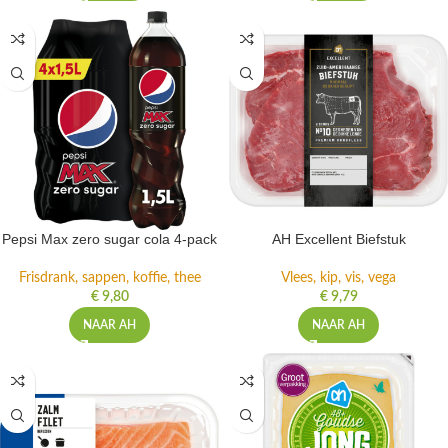
Pepsi Max zero sugar cola 4-pack
AH Excellent Biefstuk
Frisdrank, sappen, koffie, thee
Vlees, kip, vis, vega
€
9,80
€
9,79
NAAR AH
NAAR AH