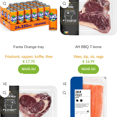
Fanta Orange tray
AH BBQ T-bone
Frisdrank, sappen, koffie, thee
Vlees, kip, vis, vega
€
17,70
€
16,99
NAAR AH
NAAR AH