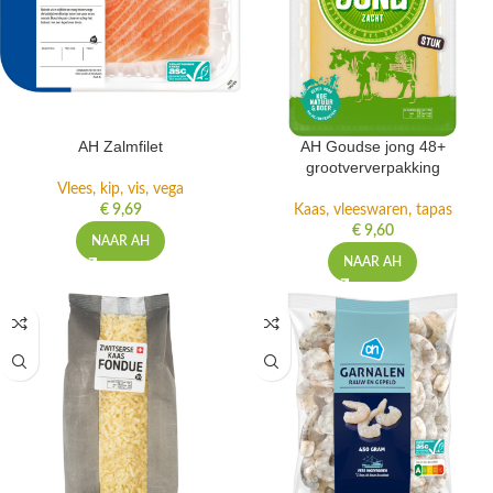
AH Zalmfilet
AH Goudse jong 48+
grootververpakking
Vlees, kip, vis, vega
€
9,69
Kaas, vleeswaren, tapas
€
9,60
NAAR AH
NAAR AH