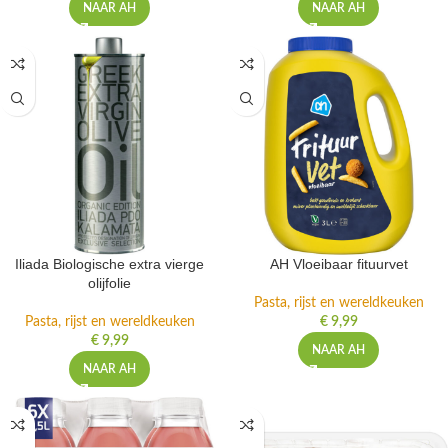
NAAR AH
NAAR AH
Iliada Biologische extra vierge
AH Vloeibaar fituurvet
olijfolie
Pasta, rijst en wereldkeuken
Pasta, rijst en wereldkeuken
€
9,99
€
9,99
NAAR AH
NAAR AH