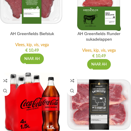
AH Greenfields Biefstuk
AH Greenfields Runder
sukadelappen
Vlees, kip, vis, vega
€
10,49
Vlees, kip, vis, vega
€
10,49
NAAR AH
NAAR AH