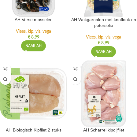
AH Verse mosselen
AH Wokgarnalen met knoflook en
peterselie
Vlees, kip, vis, vega
€
8,99
Vlees, kip, vis, vega
€
8,99
NAAR AH
NAAR AH
AH Biologisch Kipfilet 2 stuks
AH Scharrel kipdijfilet