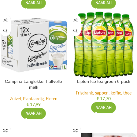
NAAR AH
NAAR AH
Campina Langlekker halfvolle
Lipton Ice tea green 6-pack
melk
Frisdrank, sappen, koffie, thee
Zuivel, Plantaardig, Eieren
€
17,70
€
17,99
NAAR AH
NAAR AH