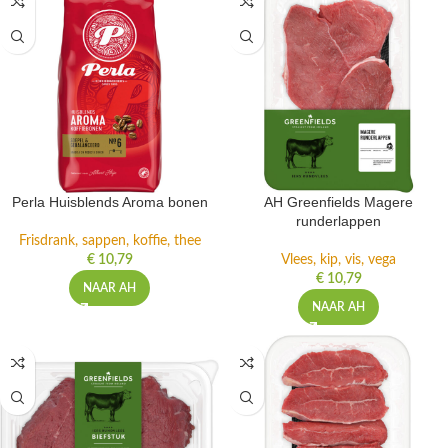
Perla Huisblends Aroma bonen
AH Greenfields Magere
runderlappen
Frisdrank, sappen, koffie, thee
€
10,79
Vlees, kip, vis, vega
€
10,79
NAAR AH
NAAR AH