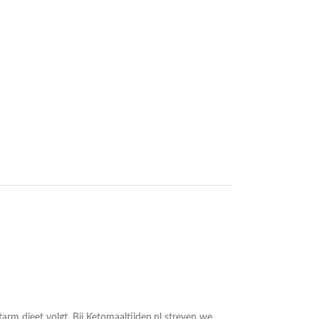
arm dieet volgt. Bij Ketomaaltijden.nl streven we