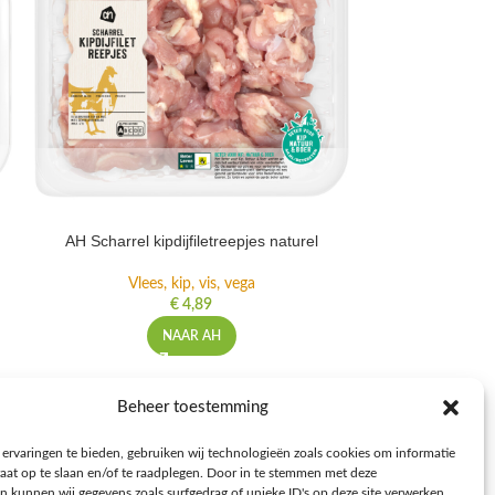
AH Scharrel kipdijfiletreepjes naturel
AH Schar
Vlees, kip, vis, vega
Vlee
€
4,89
NAAR AH
NFORMATIE
Beheer toestemming
voorwaarden
ervaringen te bieden, gebruiken wij technologieën zoals cookies om informatie
leid
raat op te slaan en/of te raadplegen. Door in te stemmen met deze
n kunnen wij gegevens zoals surfgedrag of unieke ID's op deze site verwerken.