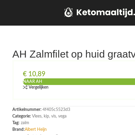
AH Zalmfilet op huid graatv
€
10,89
NAAR AH
Vergelijken
Artikelnummer:
4f405c5523d3
Categorie:
Vlees, kip, vis, vega
Tag:
zalm
Brand:
Albert Heijn