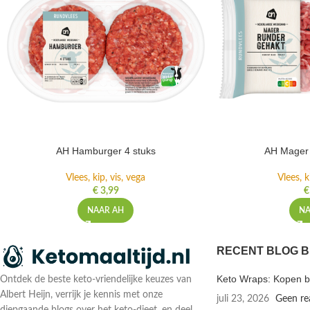
AH Hamburger 4 stuks
AH Mager 
Vlees, kip, vis, vega
Vlees, k
€
3,99
€
NAAR AH
NA
RECENT BLOG B
Keto Wraps: Kopen bi
Ontdek de beste keto-vriendelijke keuzes van
Albert Heijn, verrijk je kennis met onze
juli 23, 2026
Geen re
diepgaande blogs over het keto-dieet, en deel