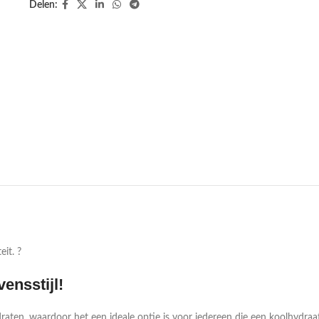
Delen:
eit. ?
ensstijl!
raten, waardoor het een ideale optie is voor iedereen die een koolhydraat