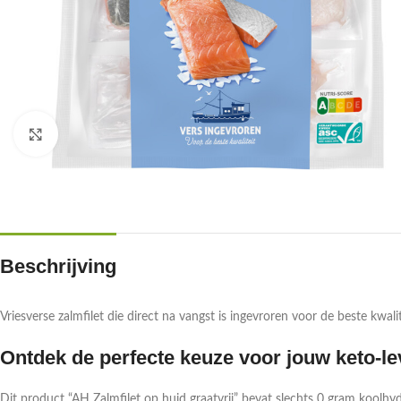
Klik om te vergroten
Beschrijving
Vriesverse zalmfilet die direct na vangst is ingevroren voor de beste kwalit
Ontdek de perfecte keuze voor jouw keto-lev
Dit product “AH Zalmfilet op huid graatvrij” bevat slechts 0 gram koolhyd