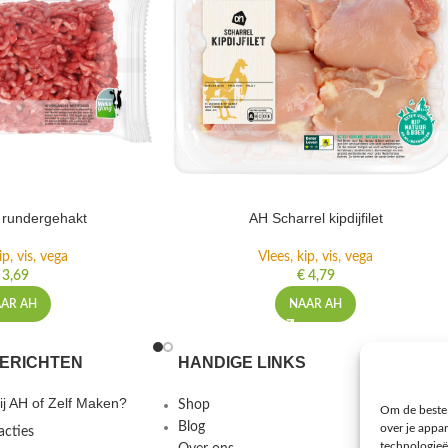
rundergehakt
AH Scharrel kipdijfilet
ip, vis, vega
Vlees, kip, vis, vega
3,69
€
4,79
AR AH
NAAR AH
ERICHTEN
HANDIGE LINKS
MEER I
j AH of Zelf Maken?
Shop
Gebruiks
Om de beste 
Blog
Privacybe
over je appa
acties
technologieë