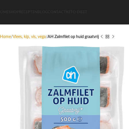
OME
SHOP
RECEPTEN
BLOG
CONTACT
KETO DIEET
Home
Vlees, kip, vis, vega
AH Zalmfilet op huid graatvrij