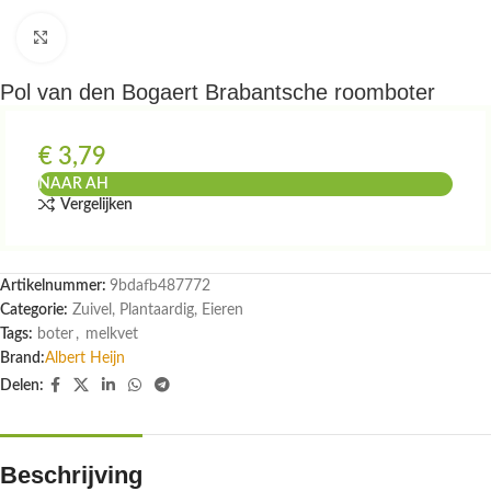
Klik om te vergroten
Pol van den Bogaert Brabantsche roomboter
€
3,79
NAAR AH
Vergelijken
Artikelnummer:
9bdafb487772
Categorie:
Zuivel, Plantaardig, Eieren
Tags:
boter
,
melkvet
Brand:
Albert Heijn
Delen:
Beschrijving