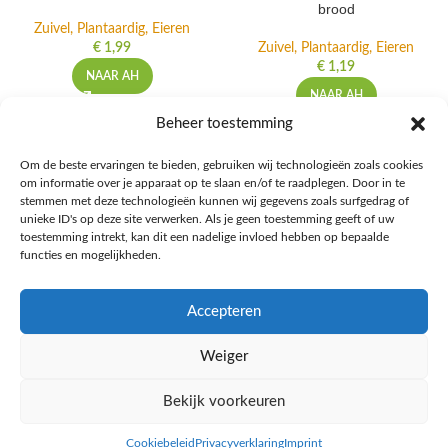
brood
Zuivel, Plantaardig, Eieren
€
1,99
Zuivel, Plantaardig, Eieren
€
1,19
NAAR AH
NAAR AH
Beheer toestemming
Om de beste ervaringen te bieden, gebruiken wij technologieën zoals cookies
om informatie over je apparaat op te slaan en/of te raadplegen. Door in te
Ontdek de beste keto-vriendelijke keuzes van Albert Heijn, verrijk je
stemmen met deze technologieën kunnen wij gegevens zoals surfgedrag of
kennis met onze diepgaande blogs over het keto-dieet, en deel jouw
unieke ID's op deze site verwerken. Als je geen toestemming geeft of uw
favoriete keto recepten in onze bruisende online gemeenschap!
toestemming intrekt, kan dit een nadelige invloed hebben op bepaalde
functies en mogelijkheden.
RECENT BLOG BERICHTEN
Accepteren
HANDIGE LINKS
Weiger
MEER INFORMATIE
Bekijk voorkeuren
Ketomaaltijd.nl
2025
Cookiebeleid
Privacyverklaring
Imprint