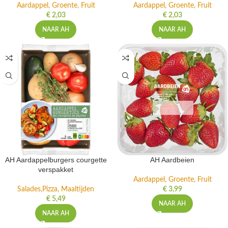
Aardappel, Groente, Fruit
Aardappel, Groente, Fruit
€
2,03
€
2,03
NAAR AH
NAAR AH
AH Aardappelburgers courgette
AH Aardbeien
verspakket
Aardappel, Groente, Fruit
Salades,Pizza, Maaltijden
€
3,99
€
5,49
NAAR AH
NAAR AH