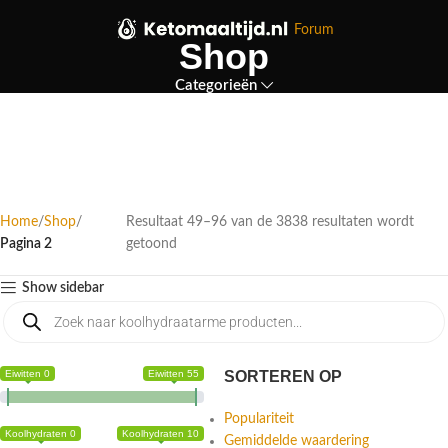
Forum
Shop
Categorieën
Home
Shop
Resultaat 49–96 van de 3838 resultaten wordt
Pagina 2
getoond
Show sidebar
Eiwitten 0
Eiwitten 55
SORTEREN OP
Populariteit
Koolhydraten 0
Koolhydraten 10
Gemiddelde waardering