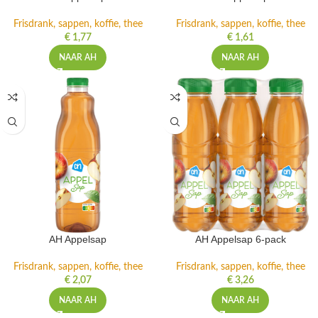
Frisdrank, sappen, koffie, thee
Frisdrank, sappen, koffie, thee
€
1,77
€
1,61
NAAR AH
NAAR AH
AH Appelsap
AH Appelsap 6-pack
Frisdrank, sappen, koffie, thee
Frisdrank, sappen, koffie, thee
€
2,07
€
3,26
NAAR AH
NAAR AH