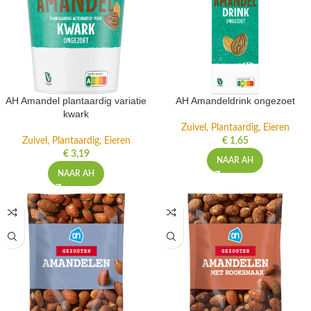
AH Amandel plantaardig variatie
AH Amandeldrink ongezoet
kwark
Zuivel, Plantaardig, Eieren
Zuivel, Plantaardig, Eieren
€
1,65
€
3,19
NAAR AH
NAAR AH