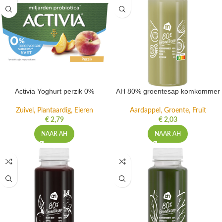
Activia Yoghurt perzik 0%
AH 80% groentesap komkommer
Zuivel, Plantaardig, Eieren
Aardappel, Groente, Fruit
€
2,79
€
2,03
NAAR AH
NAAR AH