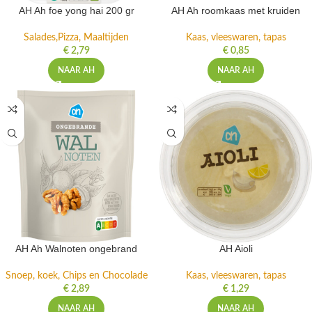
AH Ah foe yong hai 200 gr
AH Ah roomkaas met kruiden
Salades,Pizza, Maaltijden
Kaas, vleeswaren, tapas
€
2,79
€
0,85
NAAR AH
NAAR AH
AH Ah Walnoten ongebrand
AH Aioli
Snoep, koek, Chips en Chocolade
Kaas, vleeswaren, tapas
€
2,89
€
1,29
NAAR AH
NAAR AH