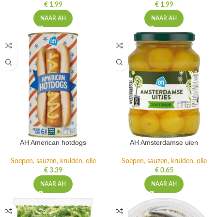
€
1,99
€
1,99
NAAR AH
NAAR AH
AH American hotdogs
AH Amsterdamse uien
Soepen, sauzen, kruiden, olie
Soepen, sauzen, kruiden, olie
€
3,39
€
0,65
NAAR AH
NAAR AH