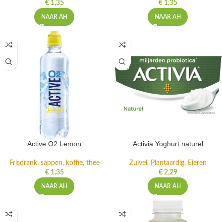
€
1,35
€
1,35
NAAR AH
NAAR AH
Active O2 Lemon
Activia Yoghurt naturel
Frisdrank, sappen, koffie, thee
Zuivel, Plantaardig, Eieren
€
1,35
€
2,29
NAAR AH
NAAR AH