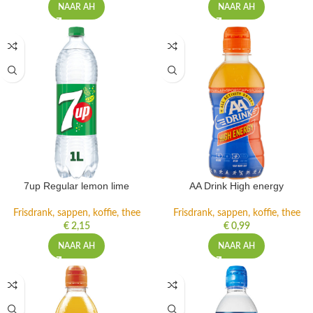
NAAR AH
NAAR AH
7up Regular lemon lime
AA Drink High energy
Frisdrank, sappen, koffie, thee
Frisdrank, sappen, koffie, thee
€
2,15
€
0,99
NAAR AH
NAAR AH