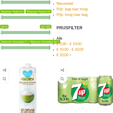
Nieuwheid
Prijs: laag naar hoog
Waarvan Suikers 0
Waarvan Suikers 29
Prijs: hoog naar laag
Vet 0
Vet 100
PRIJSFILTER
Alle
Waarvan Verzadigd 0 — Waarvan Verzadigd 92.1
€
0,00
-
€
10,00
€
10,00
-
€
20,00
€
20,00
+