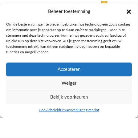
Beheer toestemming
Om de beste ervaringen te bieden, gebruiken wij technologieën zoals cookies
om informatie over je apparaat op te slaan en/of te raadplegen. Door in te
stemmen met deze technologieën kunnen wij gegevens zoals surfgedrag of
unieke ID's op deze site verwerken. Als je geen toestemming geeft of uw
toestemming intrekt, kan dit een nadelige invloed hebben op bepaalde
functies en mogelijkheden.
Accepteren
AH Appelsap 6-pack
AH Arachide olie
Weiger
Frisdrank, sappen, koffie, thee
Pasta, rijst en wereldkeuken
€
1,66
€
4,49
Bekijk voorkeuren
NAAR AH
NAAR AH
Cookiebeleid
Privacyverklaring
Imprint
inkel op
Filters