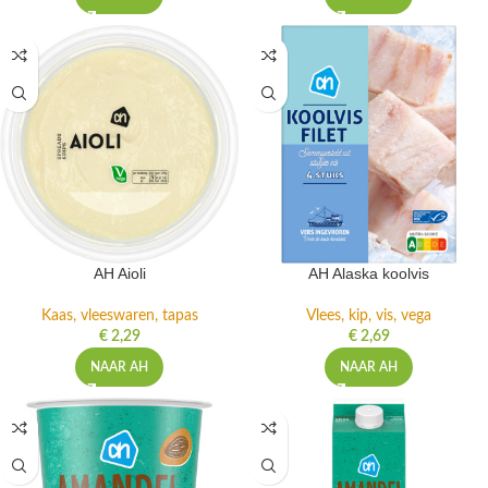
AH Aioli
AH Alaska koolvis
Kaas, vleeswaren, tapas
Vlees, kip, vis, vega
€
2,29
€
2,69
NAAR AH
NAAR AH