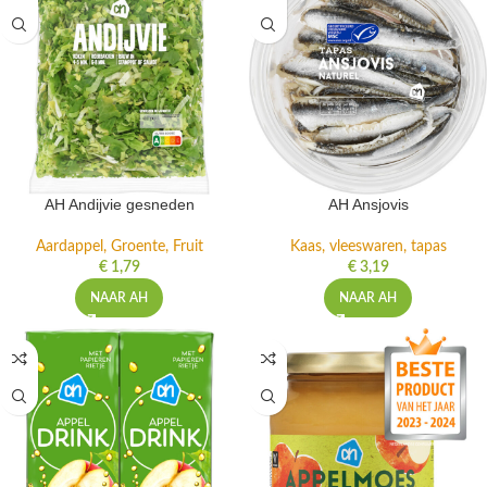
AH Andijvie gesneden
AH Ansjovis
Aardappel, Groente, Fruit
Kaas, vleeswaren, tapas
€
1,79
€
3,19
NAAR AH
NAAR AH