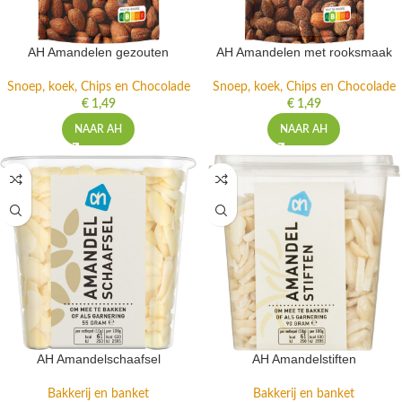
AH Amandelen gezouten
AH Amandelen met rooksmaak
Snoep, koek, Chips en Chocolade
Snoep, koek, Chips en Chocolade
€
1,49
€
1,49
NAAR AH
NAAR AH
AH Amandelschaafsel
AH Amandelstiften
Bakkerij en banket
Bakkerij en banket