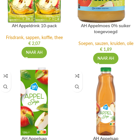
AH Appeldrink 10-pack
AH Appelmoes 0% suiker
toegevoegd
Frisdrank, sappen, koffie, thee
€
2,07
Soepen, sauzen, kruiden, olie
€
1,89
NAAR AH
NAAR AH
AH Appelsap
AH Appelsap