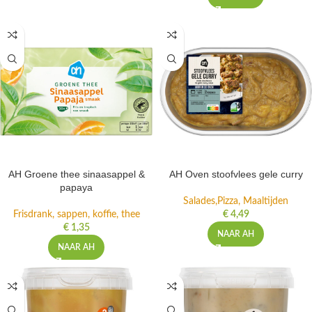
AH Groene thee sinaasappel &
AH Oven stoofvlees gele curry
papaya
Salades,Pizza, Maaltijden
Frisdrank, sappen, koffie, thee
€
4,49
€
1,35
NAAR AH
NAAR AH