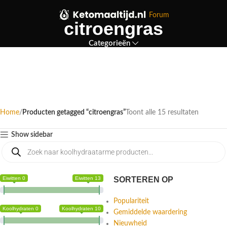
Forum
citroengras
Categorieën
Home
Producten getagged “citroengras”
Toont alle 15 resultaten
Show sidebar
Eiwitten 0
Eiwitten 13
SORTEREN OP
Populariteit
Koolhydraten 0
Koolhydraten 10
Gemiddelde waardering
Nieuwheid