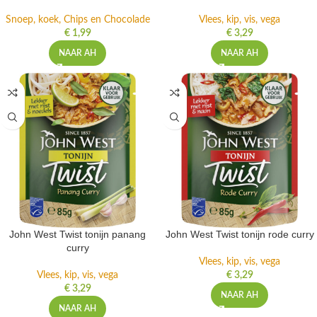
Snoep, koek, Chips en Chocolade
Vlees, kip, vis, vega
€
1,99
€
3,29
NAAR AH
NAAR AH
John West Twist tonijn panang
John West Twist tonijn rode curry
curry
Vlees, kip, vis, vega
Vlees, kip, vis, vega
€
3,29
€
3,29
NAAR AH
NAAR AH