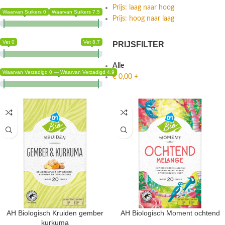
Prijs: laag naar hoog
Waarvan Suikers 0
Waarvan Suikers 7.5
Prijs: hoog naar laag
Vet 0
Vet 8.7
PRIJSFILTER
Alle
Waarvan Verzadigd 0 — Waarvan Verzadigd 4.9
€
0,00
+
AH Biologisch Kruiden gember
AH Biologisch Moment ochtend
kurkuma