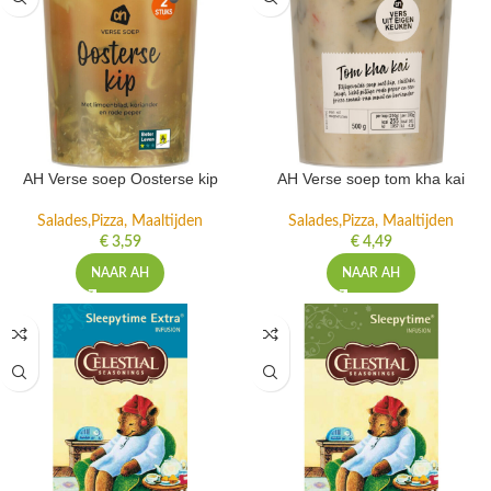
AH Verse soep Oosterse kip
AH Verse soep tom kha kai
Salades,Pizza, Maaltijden
Salades,Pizza, Maaltijden
€
3,59
€
4,49
NAAR AH
NAAR AH