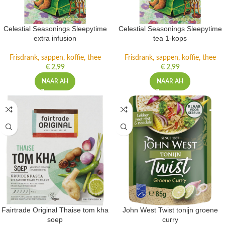
Celestial Seasonings Sleepytime
Celestial Seasonings Sleepytime
extra infusion
tea 1-kops
Frisdrank, sappen, koffie, thee
Frisdrank, sappen, koffie, thee
€
2,99
€
2,99
NAAR AH
NAAR AH
Fairtrade Original Thaise tom kha
John West Twist tonijn groene
soep
curry