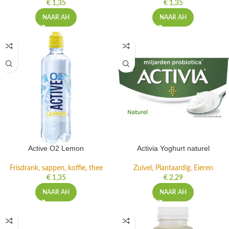
€
1,35
€
1,35
NAAR AH
NAAR AH
Active O2 Lemon
Activia Yoghurt naturel
Frisdrank, sappen, koffie, thee
Zuivel, Plantaardig, Eieren
€
1,35
€
2,29
NAAR AH
NAAR AH