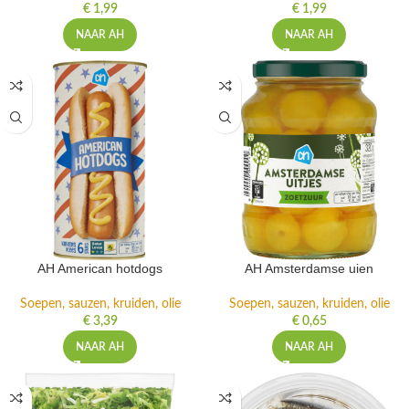
€
1,99
€
1,99
NAAR AH
NAAR AH
AH American hotdogs
AH Amsterdamse uien
Soepen, sauzen, kruiden, olie
Soepen, sauzen, kruiden, olie
€
3,39
€
0,65
NAAR AH
NAAR AH