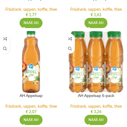
Frisdrank, sappen, koffie, thee
Frisdrank, sappen, koffie, thee
€
1,77
€
1,61
NAAR AH
NAAR AH
AH Appelsap
AH Appelsap 6-pack
Frisdrank, sappen, koffie, thee
Frisdrank, sappen, koffie, thee
€
2,07
€
3,26
NAAR AH
NAAR AH