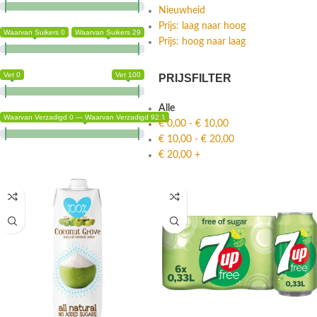
Nieuwheid
Prijs: laag naar hoog
Waarvan Suikers 0
Waarvan Suikers 29
Prijs: hoog naar laag
Vet 0
Vet 100
PRIJSFILTER
Alle
Waarvan Verzadigd 0 — Waarvan Verzadigd 92.1
€
0,00
-
€
10,00
€
10,00
-
€
20,00
€
20,00
+