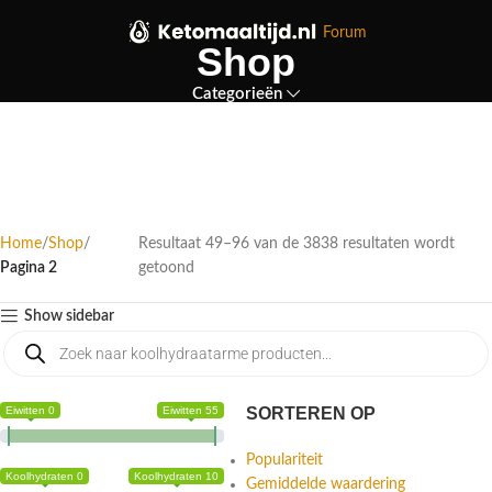
Forum
Shop
Categorieën
Home
Shop
Resultaat 49–96 van de 3838 resultaten wordt
Pagina 2
getoond
Show sidebar
Eiwitten 0
Eiwitten 55
SORTEREN OP
Populariteit
Koolhydraten 0
Koolhydraten 10
Gemiddelde waardering