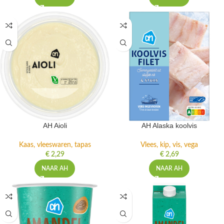
AH Aioli
AH Alaska koolvis
Kaas, vleeswaren, tapas
Vlees, kip, vis, vega
€
2,29
€
2,69
NAAR AH
NAAR AH