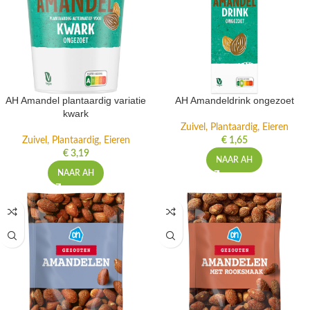
AH Amandel plantaardig variatie
AH Amandeldrink ongezoet
kwark
Zuivel, Plantaardig, Eieren
Zuivel, Plantaardig, Eieren
€
1,65
€
3,19
NAAR AH
NAAR AH