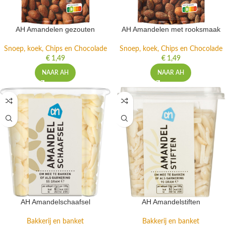
AH Amandelen gezouten
AH Amandelen met rooksmaak
Snoep, koek, Chips en Chocolade
Snoep, koek, Chips en Chocolade
€
1,49
€
1,49
NAAR AH
NAAR AH
AH Amandelschaafsel
AH Amandelstiften
Bakkerij en banket
Bakkerij en banket