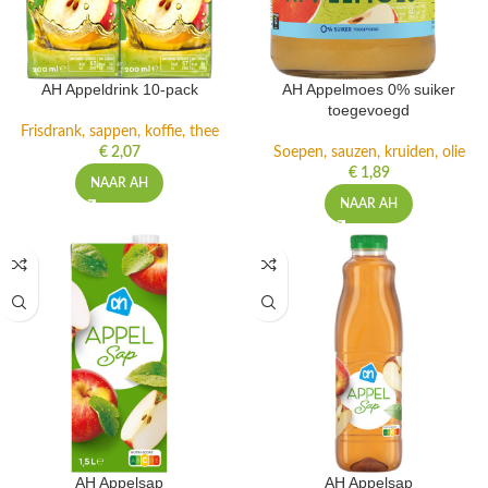
AH Appeldrink 10-pack
AH Appelmoes 0% suiker
toegevoegd
Frisdrank, sappen, koffie, thee
€
2,07
Soepen, sauzen, kruiden, olie
€
1,89
NAAR AH
NAAR AH
AH Appelsap
AH Appelsap