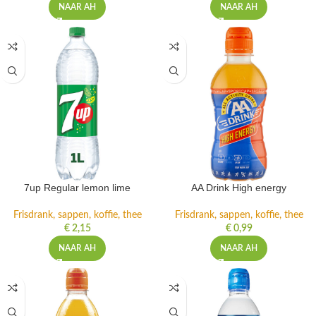
NAAR AH
NAAR AH
7up Regular lemon lime
AA Drink High energy
Frisdrank, sappen, koffie, thee
Frisdrank, sappen, koffie, thee
€
2,15
€
0,99
NAAR AH
NAAR AH