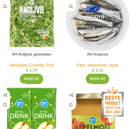
AH Andijvie gesneden
AH Ansjovis
Aardappel, Groente, Fruit
Kaas, vleeswaren, tapas
€
1,79
€
3,19
NAAR AH
NAAR AH