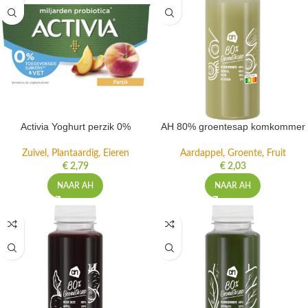
Activia Yoghurt perzik 0%
AH 80% groentesap komkommer
Zuivel, Plantaardig, Eieren
Aardappel, Groente, Fruit
€
2,79
€
2,03
NAAR AH
NAAR AH