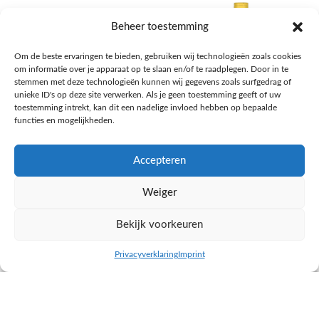
Beheer toestemming
Om de beste ervaringen te bieden, gebruiken wij technologieën zoals cookies
om informatie over je apparaat op te slaan en/of te raadplegen. Door in te
stemmen met deze technologieën kunnen wij gegevens zoals surfgedrag of
unieke ID's op deze site verwerken. Als je geen toestemming geeft of uw
toestemming intrekt, kan dit een nadelige invloed hebben op bepaalde
functies en mogelijkheden.
Accepteren
AH Appelsap 6-pack
AH Arachide olie
Weiger
Frisdrank, sappen, koffie, thee
Pasta, rijst en wereldkeuken
€
1,66
€
4,49
Bekijk voorkeuren
NAAR AH
NAAR AH
Privacyverklaring
Imprint
inkel op
Filters