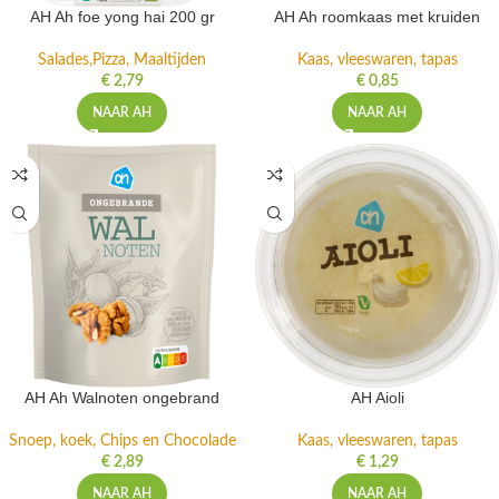
AH Ah foe yong hai 200 gr
AH Ah roomkaas met kruiden
Salades,Pizza, Maaltijden
Kaas, vleeswaren, tapas
€
2,79
€
0,85
NAAR AH
NAAR AH
AH Ah Walnoten ongebrand
AH Aioli
Snoep, koek, Chips en Chocolade
Kaas, vleeswaren, tapas
€
2,89
€
1,29
NAAR AH
NAAR AH