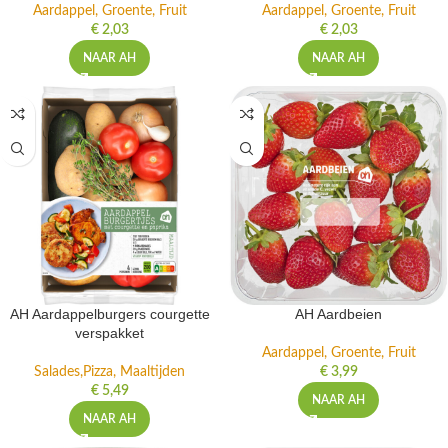
Aardappel, Groente, Fruit
Aardappel, Groente, Fruit
€
2,03
€
2,03
NAAR AH
NAAR AH
AH Aardappelburgers courgette
AH Aardbeien
verspakket
Aardappel, Groente, Fruit
Salades,Pizza, Maaltijden
€
3,99
€
5,49
NAAR AH
NAAR AH