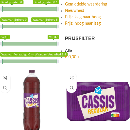
Koolhydraten 0
Koolhydraten 8.1
Gemiddelde waardering
Nieuwheid
Prijs: laag naar hoog
Waarvan Suikers 0
Waarvan Suikers 8
Prijs: hoog naar laag
Vet 0
Vet 37
PRIJSFILTER
Alle
Waarvan Verzadigd 0 — Waarvan Verzadigd 7.8
€
0,00
+