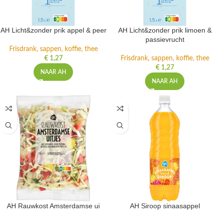
AH Licht&zonder prik appel & peer
AH Licht&zonder prik limoen &
passievrucht
Frisdrank, sappen, koffie, thee
€
1,27
Frisdrank, sappen, koffie, thee
€
1,27
NAAR AH
NAAR AH
AH Rauwkost Amsterdamse ui
AH Siroop sinaasappel