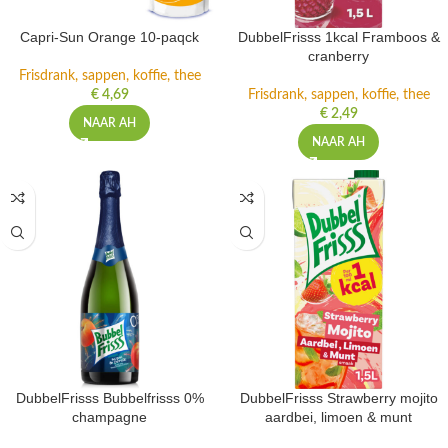
Capri-Sun Orange 10-paqck
DubbelFrisss 1kcal Framboos &
cranberry
Frisdrank, sappen, koffie, thee
€
4,69
Frisdrank, sappen, koffie, thee
€
2,49
NAAR AH
NAAR AH
DubbelFrisss Bubbelfrisss 0%
DubbelFrisss Strawberry mojito
champagne
aardbei, limoen & munt