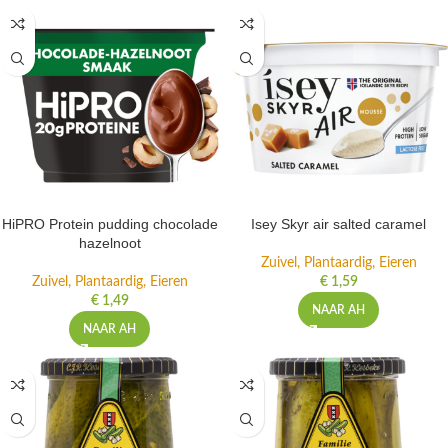
HiPRO Protein pudding chocolade
Isey Skyr air salted caramel
hazelnoot
Zuivel, Plantaardig, Eieren
Zuivel, Plantaardig, Eieren
€
1,59
€
1,49
NAAR AH
NAAR AH