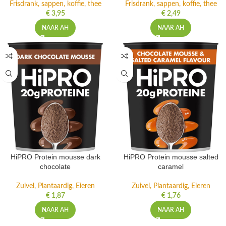
Frisdrank, sappen, koffie, thee
Frisdrank, sappen, koffie, thee
€
3,95
€
2,49
NAAR AH
NAAR AH
HiPRO Protein mousse dark
HiPRO Protein mousse salted
chocolate
caramel
Zuivel, Plantaardig, Eieren
Zuivel, Plantaardig, Eieren
€
1,87
€
1,76
NAAR AH
NAAR AH