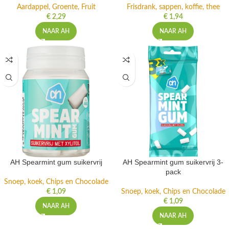
Aardappel, Groente, Fruit
Frisdrank, sappen, koffie, thee
€
2,29
€
1,94
NAAR AH
NAAR AH
AH Spearmint gum suikervrij
AH Spearmint gum suikervrij 3-
pack
Snoep, koek, Chips en Chocolade
€
1,09
Snoep, koek, Chips en Chocolade
€
1,09
NAAR AH
NAAR AH