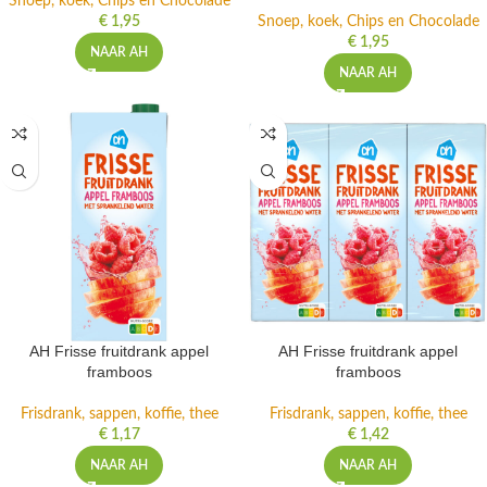
Snoep, koek, Chips en Chocolade
€
1,95
Snoep, koek, Chips en Chocolade
€
1,95
NAAR AH
NAAR AH
AH Frisse fruitdrank appel
AH Frisse fruitdrank appel
framboos
framboos
Frisdrank, sappen, koffie, thee
Frisdrank, sappen, koffie, thee
€
1,17
€
1,42
NAAR AH
NAAR AH