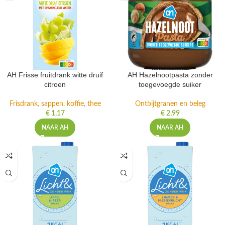
AH Frisse fruitdrank witte druif
AH Hazelnootpasta zonder
citroen
toegevoegde suiker
Frisdrank, sappen, koffie, thee
Ontbijtgranen en beleg
€
1,17
€
2,99
NAAR AH
NAAR AH