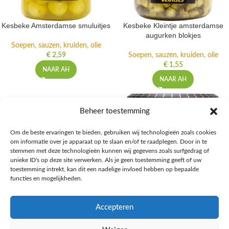
Kesbeke Amsterdamse smuluitjes
Kesbeke Kleintje amsterdamse
augurken blokjes
Soepen, sauzen, kruiden, olie
€
2,59
Soepen, sauzen, kruiden, olie
€
1,55
NAAR AH
NAAR AH
Beheer toestemming
Om de beste ervaringen te bieden, gebruiken wij technologieën zoals cookies
om informatie over je apparaat op te slaan en/of te raadplegen. Door in te
stemmen met deze technologieën kunnen wij gegevens zoals surfgedrag of
unieke ID's op deze site verwerken. Als je geen toestemming geeft of uw
toestemming intrekt, kan dit een nadelige invloed hebben op bepaalde
functies en mogelijkheden.
Accepteren
Kesbeke Kleintje amsterdamse
Kesbeke Zoet-zure augurken
mini augurken
blokjes