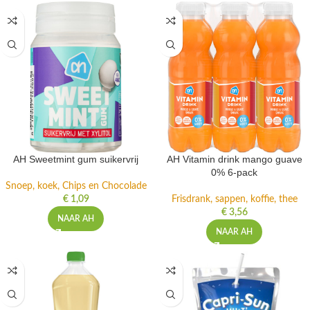
AH Sweetmint gum suikervrij
AH Vitamin drink mango guave
0% 6-pack
Snoep, koek, Chips en Chocolade
€
1,09
Frisdrank, sappen, koffie, thee
€
3,56
NAAR AH
NAAR AH