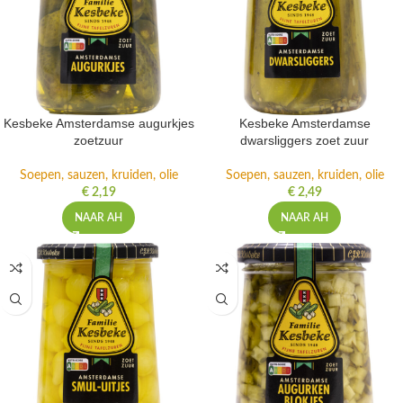
Kesbeke Amsterdamse augurkjes
Kesbeke Amsterdamse
zoetzuur
dwarsliggers zoet zuur
Soepen, sauzen, kruiden, olie
Soepen, sauzen, kruiden, olie
€
2,19
€
2,49
NAAR AH
NAAR AH