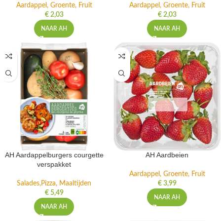
Aardappel, Groente, Fruit
Aardappel, Groente, Fruit
€
2,03
€
2,03
NAAR AH
NAAR AH
AH Aardappelburgers courgette
AH Aardbeien
verspakket
Aardappel, Groente, Fruit
Salades,Pizza, Maaltijden
€
3,99
€
5,49
NAAR AH
NAAR AH