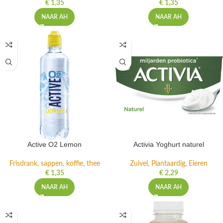
€
1,35
€
1,35
NAAR AH
NAAR AH
Active O2 Lemon
Activia Yoghurt naturel
Frisdrank, sappen, koffie, thee
Zuivel, Plantaardig, Eieren
€
1,35
€
2,29
NAAR AH
NAAR AH