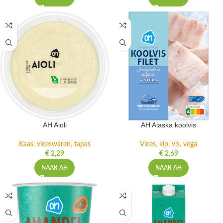
AH Aioli
AH Alaska koolvis
Kaas, vleeswaren, tapas
Vlees, kip, vis, vega
€
2,29
€
2,69
NAAR AH
NAAR AH