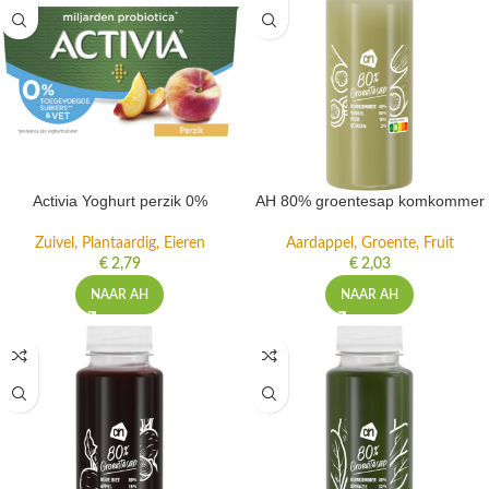
Activia Yoghurt perzik 0%
AH 80% groentesap komkommer
Zuivel, Plantaardig, Eieren
Aardappel, Groente, Fruit
€
2,79
€
2,03
NAAR AH
NAAR AH