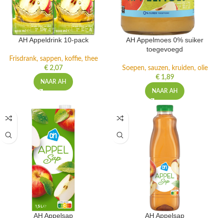
AH Appeldrink 10-pack
AH Appelmoes 0% suiker
toegevoegd
Frisdrank, sappen, koffie, thee
€
2,07
Soepen, sauzen, kruiden, olie
€
1,89
NAAR AH
NAAR AH
AH Appelsap
AH Appelsap