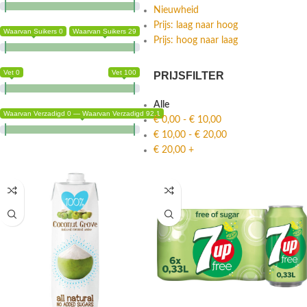
Nieuwheid
Prijs: laag naar hoog
Waarvan Suikers 0
Waarvan Suikers 29
Prijs: hoog naar laag
Vet 0
Vet 100
PRIJSFILTER
Alle
Waarvan Verzadigd 0 — Waarvan Verzadigd 92.1
€
0,00
-
€
10,00
€
10,00
-
€
20,00
€
20,00
+