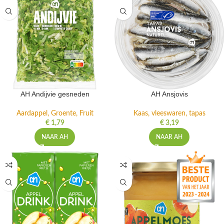
AH Andijvie gesneden
AH Ansjovis
Aardappel, Groente, Fruit
Kaas, vleeswaren, tapas
€
1,79
€
3,19
NAAR AH
NAAR AH