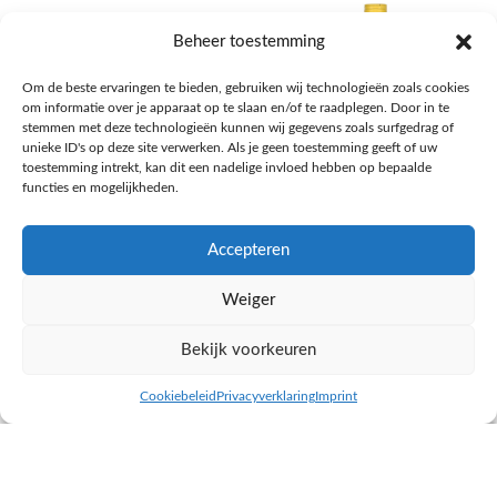
Beheer toestemming
Om de beste ervaringen te bieden, gebruiken wij technologieën zoals cookies
om informatie over je apparaat op te slaan en/of te raadplegen. Door in te
stemmen met deze technologieën kunnen wij gegevens zoals surfgedrag of
unieke ID's op deze site verwerken. Als je geen toestemming geeft of uw
toestemming intrekt, kan dit een nadelige invloed hebben op bepaalde
functies en mogelijkheden.
Accepteren
AH Appelsap 6-pack
AH Arachide olie
Weiger
Frisdrank, sappen, koffie, thee
Pasta, rijst en wereldkeuken
€
1,66
€
4,49
Bekijk voorkeuren
NAAR AH
NAAR AH
Cookiebeleid
Privacyverklaring
Imprint
inkel op
Filters