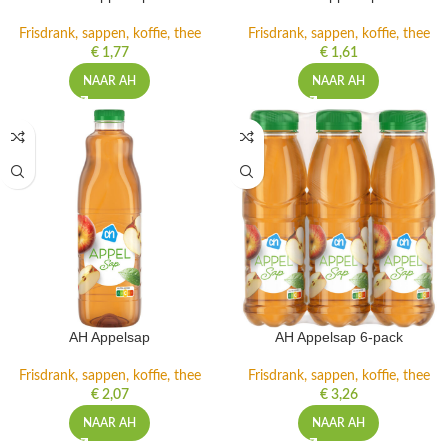
Frisdrank, sappen, koffie, thee
Frisdrank, sappen, koffie, thee
€
1,77
€
1,61
NAAR AH
NAAR AH
AH Appelsap
AH Appelsap 6-pack
Frisdrank, sappen, koffie, thee
Frisdrank, sappen, koffie, thee
€
2,07
€
3,26
NAAR AH
NAAR AH