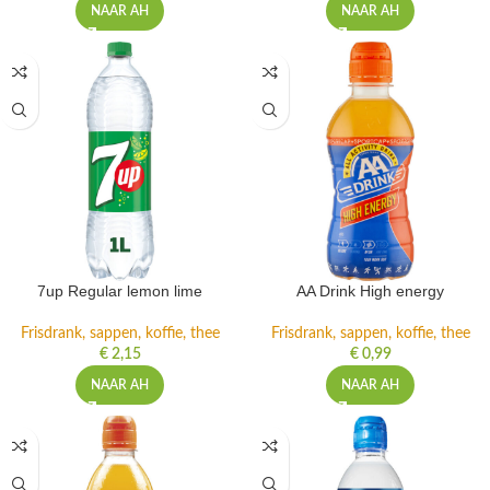
NAAR AH
NAAR AH
7up Regular lemon lime
AA Drink High energy
Frisdrank, sappen, koffie, thee
Frisdrank, sappen, koffie, thee
€
2,15
€
0,99
NAAR AH
NAAR AH