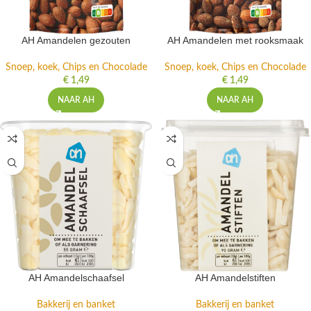
AH Amandelen gezouten
AH Amandelen met rooksmaak
Snoep, koek, Chips en Chocolade
Snoep, koek, Chips en Chocolade
€
1,49
€
1,49
NAAR AH
NAAR AH
AH Amandelschaafsel
AH Amandelstiften
Bakkerij en banket
Bakkerij en banket