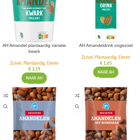
AH Amandel plantaardig variatie
AH Amandeldrink ongezoet
kwark
Zuivel, Plantaardig, Eieren
Zuivel, Plantaardig, Eieren
€
1,65
€
3,19
NAAR AH
NAAR AH