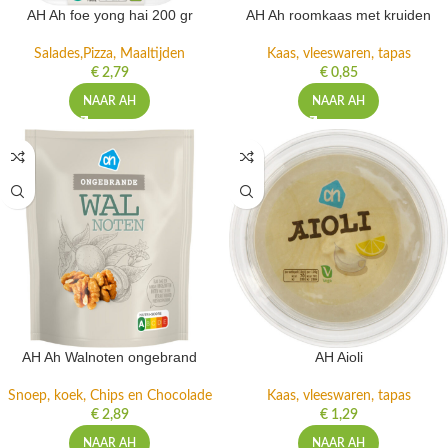
AH Ah foe yong hai 200 gr
AH Ah roomkaas met kruiden
Salades,Pizza, Maaltijden
Kaas, vleeswaren, tapas
€
2,79
€
0,85
NAAR AH
NAAR AH
AH Ah Walnoten ongebrand
AH Aioli
Snoep, koek, Chips en Chocolade
Kaas, vleeswaren, tapas
€
2,89
€
1,29
NAAR AH
NAAR AH