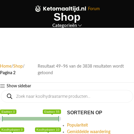
Forum
Shop
Categorieën
Home
Shop
Resultaat 49–96 van de 3838 resultaten wordt
Pagina 2
getoond
Show sidebar
Eiwitten 0
Eiwitten 55
SORTEREN OP
Populariteit
Koolhydraten 0
Koolhydraten 10
Gemiddelde waardering