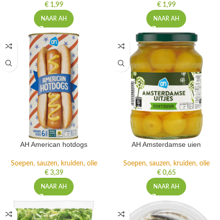
€
1,99
€
1,99
NAAR AH
NAAR AH
AH American hotdogs
AH Amsterdamse uien
Soepen, sauzen, kruiden, olie
Soepen, sauzen, kruiden, olie
€
3,39
€
0,65
NAAR AH
NAAR AH