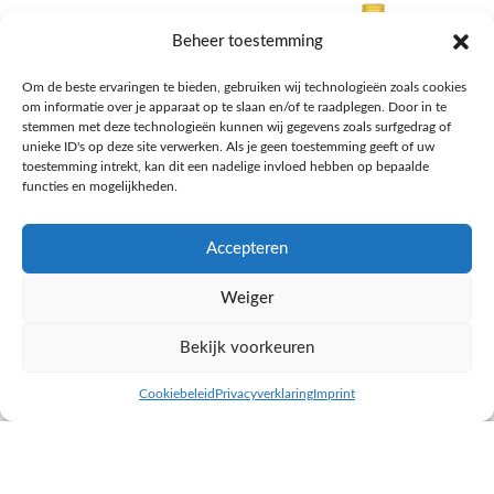
Beheer toestemming
Om de beste ervaringen te bieden, gebruiken wij technologieën zoals cookies
om informatie over je apparaat op te slaan en/of te raadplegen. Door in te
stemmen met deze technologieën kunnen wij gegevens zoals surfgedrag of
unieke ID's op deze site verwerken. Als je geen toestemming geeft of uw
toestemming intrekt, kan dit een nadelige invloed hebben op bepaalde
functies en mogelijkheden.
Accepteren
AH Appelsap 6-pack
AH Arachide olie
Weiger
Frisdrank, sappen, koffie, thee
Pasta, rijst en wereldkeuken
€
1,66
€
4,49
Bekijk voorkeuren
NAAR AH
NAAR AH
Cookiebeleid
Privacyverklaring
Imprint
inkel op
Filters