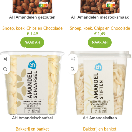
AH Amandelen gezouten
AH Amandelen met rooksmaak
Snoep, koek, Chips en Chocolade
Snoep, koek, Chips en Chocolade
€
1,49
€
1,49
NAAR AH
NAAR AH
AH Amandelschaafsel
AH Amandelstiften
Bakkerij en banket
Bakkerij en banket