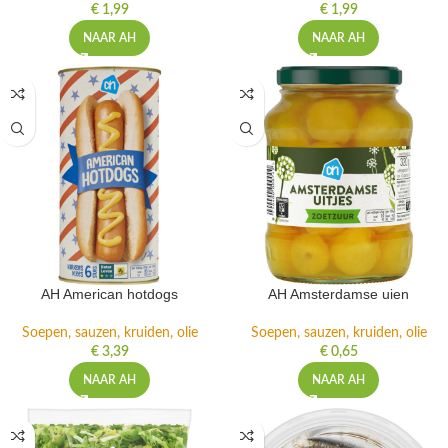
€
1,99
€
1,99
NAAR AH
NAAR AH
AH American hotdogs
AH Amsterdamse uien
Soepen, sauzen, kruiden, olie
Soepen, sauzen, kruiden, olie
€
3,39
€
0,65
NAAR AH
NAAR AH