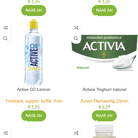
€
1,35
€
1,35
NAAR AH
NAAR AH
Active O2 Lemon
Activia Yoghurt naturel
Frisdrank, sappen, koffie, thee
Zuivel, Plantaardig, Eieren
€
1,35
€
2,29
NAAR AH
NAAR AH