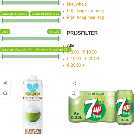
Nieuwheid
Prijs: laag naar hoog
Waarvan Suikers 0
Waarvan Suikers 29
Prijs: hoog naar laag
Vet 0
Vet 100
PRIJSFILTER
Alle
Waarvan Verzadigd 0 — Waarvan Verzadigd 92.1
€
0,00
-
€
10,00
€
10,00
-
€
20,00
€
20,00
+