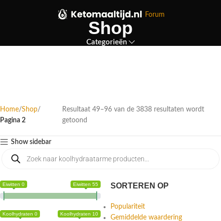
Forum
Shop
Categorieën
Home
Shop
Resultaat 49–96 van de 3838 resultaten wordt
Pagina 2
getoond
Show sidebar
Eiwitten 0
Eiwitten 55
SORTEREN OP
Populariteit
Koolhydraten 0
Koolhydraten 10
Gemiddelde waardering