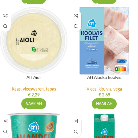
AH Aioli
AH Alaska koolvis
Kaas, vleeswaren, tapas
Vlees, kip, vis, vega
€
2,29
€
2,69
NAAR AH
NAAR AH