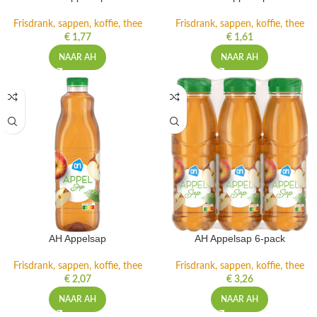
Frisdrank, sappen, koffie, thee
Frisdrank, sappen, koffie, thee
€
1,77
€
1,61
NAAR AH
NAAR AH
AH Appelsap
AH Appelsap 6-pack
Frisdrank, sappen, koffie, thee
Frisdrank, sappen, koffie, thee
€
2,07
€
3,26
NAAR AH
NAAR AH