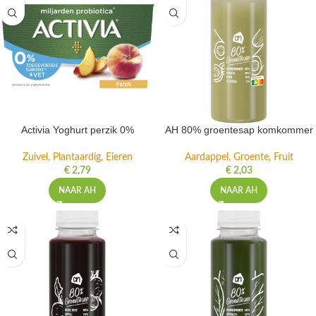
Activia Yoghurt perzik 0%
AH 80% groentesap komkommer
Zuivel, Plantaardig, Eieren
Aardappel, Groente, Fruit
€
2,79
€
2,03
NAAR AH
NAAR AH