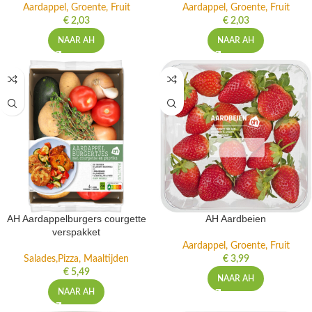
Aardappel, Groente, Fruit
Aardappel, Groente, Fruit
€
2,03
€
2,03
NAAR AH
NAAR AH
AH Aardappelburgers courgette
AH Aardbeien
verspakket
Aardappel, Groente, Fruit
Salades,Pizza, Maaltijden
€
3,99
€
5,49
NAAR AH
NAAR AH