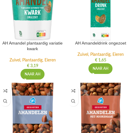
AH Amandel plantaardig variatie
AH Amandeldrink ongezoet
kwark
Zuivel, Plantaardig, Eieren
Zuivel, Plantaardig, Eieren
€
1,65
€
3,19
NAAR AH
NAAR AH