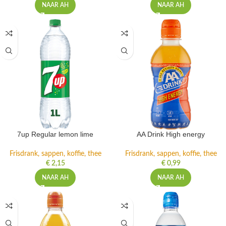
NAAR AH
NAAR AH
7up Regular lemon lime
AA Drink High energy
Frisdrank, sappen, koffie, thee
Frisdrank, sappen, koffie, thee
€
2,15
€
0,99
NAAR AH
NAAR AH