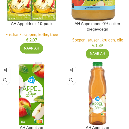
AH Appeldrink 10-pack
AH Appelmoes 0% suiker
toegevoegd
Frisdrank, sappen, koffie, thee
€
2,07
Soepen, sauzen, kruiden, olie
€
1,89
NAAR AH
NAAR AH
AH Appelsap
AH Appelsap