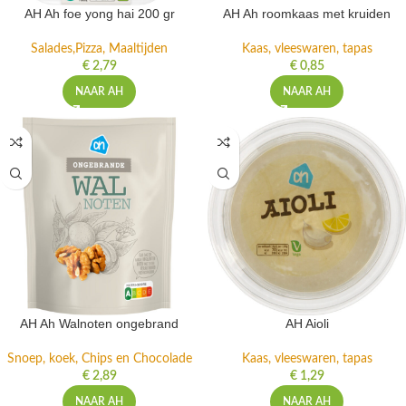
AH Ah foe yong hai 200 gr
AH Ah roomkaas met kruiden
Salades,Pizza, Maaltijden
Kaas, vleeswaren, tapas
€
2,79
€
0,85
NAAR AH
NAAR AH
AH Ah Walnoten ongebrand
AH Aioli
Snoep, koek, Chips en Chocolade
Kaas, vleeswaren, tapas
€
2,89
€
1,29
NAAR AH
NAAR AH