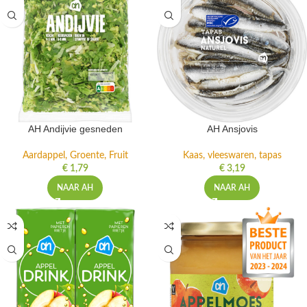
AH Andijvie gesneden
AH Ansjovis
Aardappel, Groente, Fruit
Kaas, vleeswaren, tapas
€
1,79
€
3,19
NAAR AH
NAAR AH