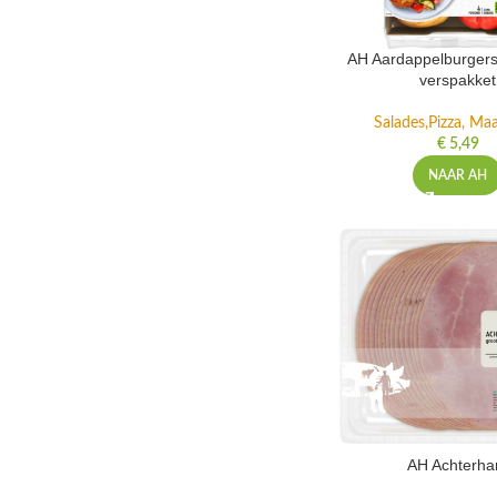
AH Aardappelburgers
verspakket
Salades,Pizza, Maa
€
5,49
NAAR AH
AH Achterh