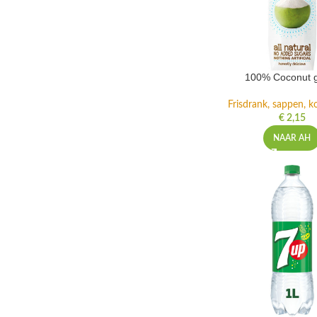
100% Coconut 
Frisdrank, sappen, ko
€
2,15
NAAR AH