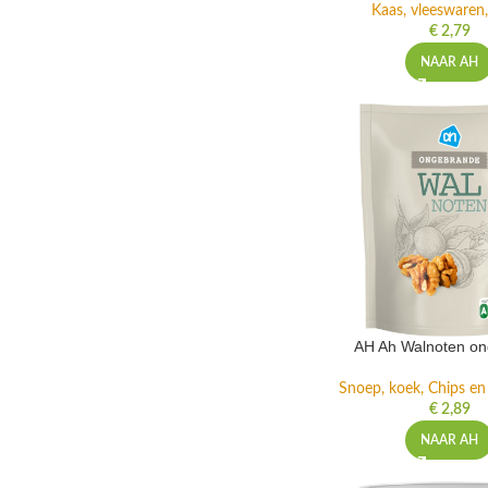
Kaas, vleeswaren,
€
2,79
NAAR AH
AH Ah Walnoten o
Snoep, koek, Chips e
€
2,89
NAAR AH