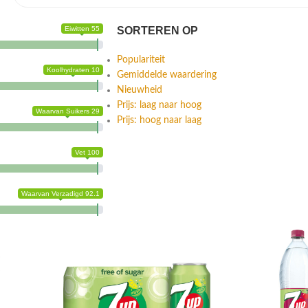
Eiwitten 55
SORTEREN OP
Populariteit
Koolhydraten 10
Gemiddelde waardering
Nieuwheid
Prijs: laag naar hoog
Waarvan Suikers 29
Prijs: hoog naar laag
Vet 100
Waarvan Verzadigd 92.1