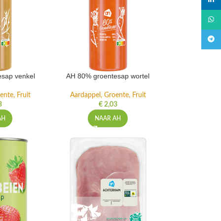
linked
What
Teleg
sap venkel
AH 80% groentesap wortel
ente, Fruit
Aardappel, Groente, Fruit
3
€
2,03
AH
NAAR AH