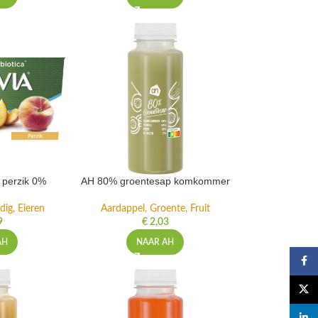
t perzik 0%
AH 80% groentesap komkommer
dig, Eieren
Aardappel, Groente, Fruit
9
€
2,03
AH
NAAR AH
Faceb
X