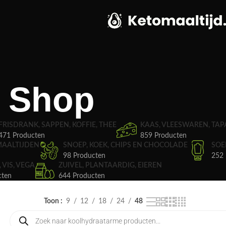
Shop
FRISDRANK, SAPPEN, KOFFIE, THEE
KAAS, VLEESWAREN, TAP
471 Producten
859 Producten
MAALTIJDEN
SNOEP, KOEK, CHIPS EN CHOCOLADE
SOE
98 Producten
252 
, VIS, VEGA
ZUIVEL, PLANTAARDIG, EIEREN
cten
644 Producten
Toon
9
12
18
24
48