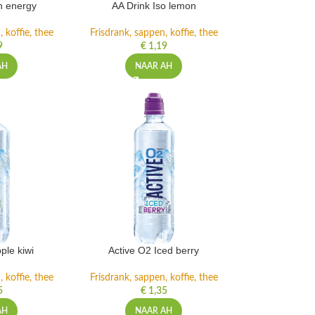
h energy
AA Drink Iso lemon
 koffie, thee
Frisdrank, sappen, koffie, thee
9
€
1,19
AH
NAAR AH
ple kiwi
Active O2 Iced berry
 koffie, thee
Frisdrank, sappen, koffie, thee
5
€
1,35
AH
NAAR AH