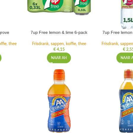
grove
7up Free lemon & lime 6-pack
7up Free lemon 
ffie, thee
Frisdrank, sappen, koffie, thee
Frisdrank, sappen,
€
4,15
€
2,5
NAAR AH
NAAR 