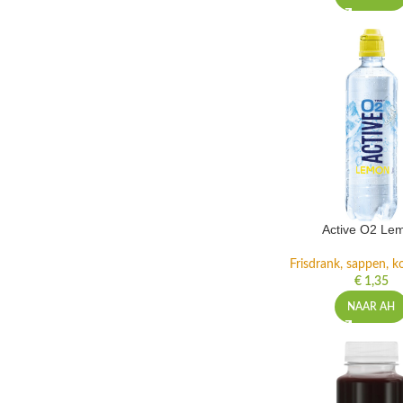
Active O2 Le
Frisdrank, sappen, ko
€
1,35
NAAR AH