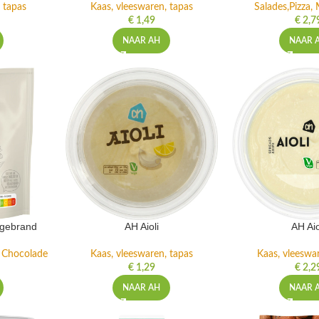
 tapas
Kaas, vleeswaren, tapas
Salades,Pizza, 
€
1,49
€
2,7
NAAR AH
NAAR 
ngebrand
AH Aioli
AH Aio
n Chocolade
Kaas, vleeswaren, tapas
Kaas, vleeswa
€
1,29
€
2,2
NAAR AH
NAAR 