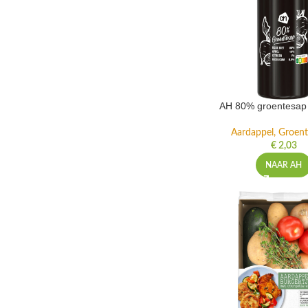
AH 80% groentesap 
Aardappel, Groente
€
2,03
NAAR AH