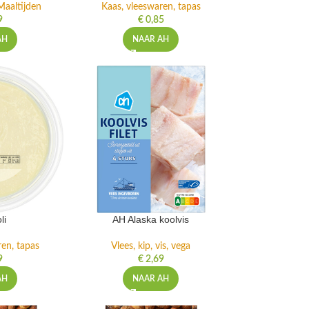
Maaltijden
Kaas, vleeswaren, tapas
9
€
0,85
AH
NAAR AH
li
AH Alaska koolvis
ren, tapas
Vlees, kip, vis, vega
9
€
2,69
AH
NAAR AH