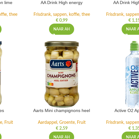
n lime
AA Drink High energy
AA Drink Hig
ffie, thee
Frisdrank, sappen, koffie, thee
Frisdrank, sappen,
€
0,99
€
1,1
NAAR AH
NAAR 
es
Aarts Mini champignons heel
Active O2 Ap
, Fruit
Aardappel, Groente, Fruit
Frisdrank, sappen,
€
2,59
€
1,3
NAAR AH
NAAR 