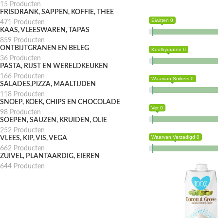
15 Producten
FRISDRANK, SAPPEN, KOFFIE, THEE
Eiwitten 0
471 Producten
KAAS, VLEESWAREN, TAPAS
859 Producten
ONTBIJTGRANEN EN BELEG
Koolhydraten 0
36 Producten
PASTA, RIJST EN WERELDKEUKEN
166 Producten
Waarvan Suikers 0
SALADES,PIZZA, MAALTIJDEN
118 Producten
SNOEP, KOEK, CHIPS EN CHOCOLADE
Vet 0
98 Producten
SOEPEN, SAUZEN, KRUIDEN, OLIE
252 Producten
Waarvan Verzadigd 0
VLEES, KIP, VIS, VEGA
662 Producten
ZUIVEL, PLANTAARDIG, EIEREN
644 Producten