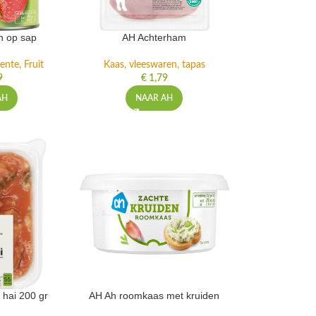
n op sap
AH Achterham
ente, Fruit
Kaas, vleeswaren, tapas
9
€
1,79
AH
NAAR AH
 hai 200 gr
AH Ah roomkaas met kruiden