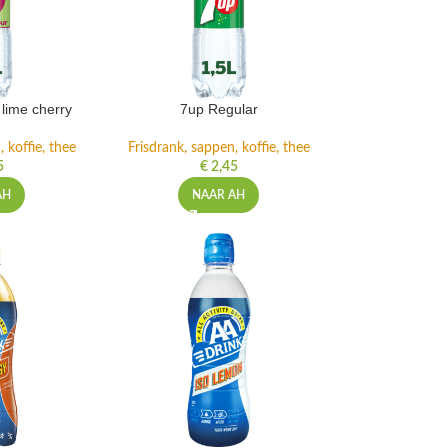
lime cherry
7up Regular
 koffie, thee
Frisdrank, sappen, koffie, thee
5
€
2,45
AH
NAAR AH