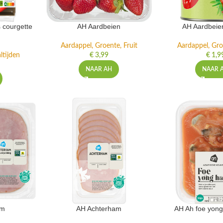
 courgette
AH Aardbeien
AH Aardbeie
Aardappel, Groente, Fruit
Aardappel, Gro
ltijden
€
3,99
€
1,9
NAAR AH
NAAR 
am
AH Achterham
AH Ah foe yong