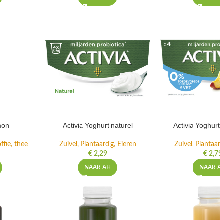
mon
Activia Yoghurt naturel
Activia Yoghur
ffie, thee
Zuivel, Plantaardig, Eieren
Zuivel, Plantaar
€
2,29
€
2,7
NAAR AH
NAAR 