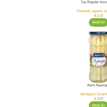
7up Regular lemo
Frisdrank, sappen, ko
€
2,15
NAAR AH
Aarts Asperg
Aardappel, Groente
€
3,99
NAAR AH