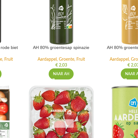
rode biet
AH 80% groentesap spinazie
AH 80% groente
, Fruit
Aardappel, Groente, Fruit
Aardappel, Gro
€
2,03
€
2,0
NAAR AH
NAAR 