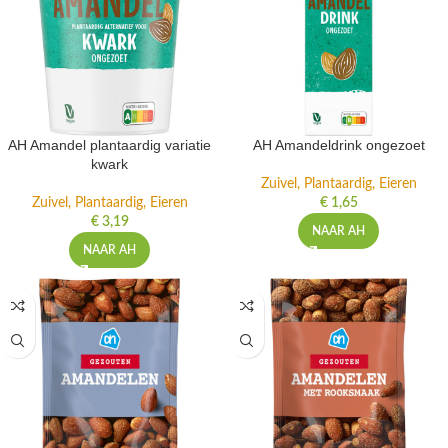
AH Amandel plantaardig variatie
AH Amandeldrink ongezoet
kwark
Zuivel, Plantaardig, Eieren
Zuivel, Plantaardig, Eieren
€
1,65
€
3,19
NAAR AH
NAAR AH