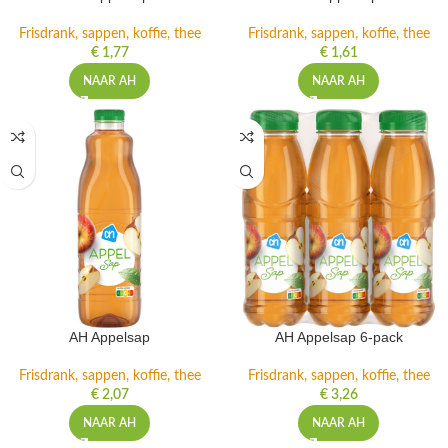
Frisdrank, sappen, koffie, thee
Frisdrank, sappen, koffie, thee
€
1,77
€
1,61
NAAR AH
NAAR AH
AH Appelsap
AH Appelsap 6-pack
Frisdrank, sappen, koffie, thee
Frisdrank, sappen, koffie, thee
€
2,07
€
3,26
NAAR AH
NAAR AH