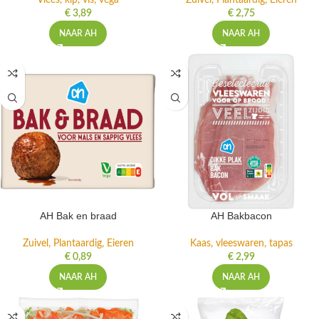
Vlees, kip, vis, vega
Zuivel, Plantaardig, Eieren
€
3,89
€
2,75
NAAR AH
NAAR AH
AH Bak en braad
AH Bakbacon
Zuivel, Plantaardig, Eieren
Kaas, vleeswaren, tapas
€
0,89
€
2,99
NAAR AH
NAAR AH