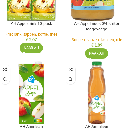
AH Appeldrink 10-pack
AH Appelmoes 0% suiker
toegevoegd
Frisdrank, sappen, koffie, thee
€
2,07
Soepen, sauzen, kruiden, olie
€
1,89
NAAR AH
NAAR AH
AH Appelsap
AH Appelsap