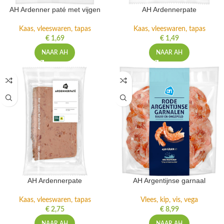
AH Ardenner paté met vijgen
AH Ardennerpate
Kaas, vleeswaren, tapas
Kaas, vleeswaren, tapas
€
1,69
€
1,49
NAAR AH
NAAR AH
AH Ardennerpate
AH Argentijnse garnaal
Kaas, vleeswaren, tapas
Vlees, kip, vis, vega
€
2,75
€
8,99
NAAR AH
NAAR AH