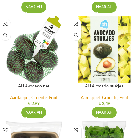
NAAR AH
NAAR AH
AH Avocado net
AH Avocado stukjes
Aardappel, Groente, Fruit
Aardappel, Groente, Fruit
€
2,99
€
2,49
NAAR AH
NAAR AH