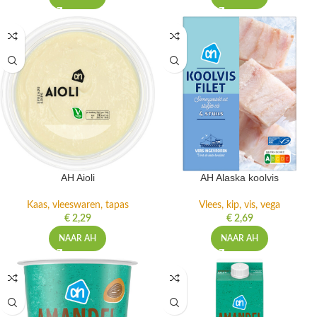
AH Aioli
AH Alaska koolvis
Kaas, vleeswaren, tapas
Vlees, kip, vis, vega
€
2,29
€
2,69
NAAR AH
NAAR AH