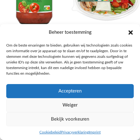
AH Basilicum pastasaus
AH Basis maaltijdsalade gegrilde
Beheer toestemming
kip
Pasta, rijst en wereldkeuken
Om de beste ervaringen te bieden, gebruiken wij technologieën zoals cookies
€
1,59
Salades,Pizza, Maaltijden
om informatie over je apparaat op te slaan en/of te raadplegen. Door in te
€
3,39
NAAR AH
stemmen met deze technologieën kunnen wij gegevens zoals surfgedrag of
NAAR AH
unieke ID's op deze site verwerken. Als je geen toestemming geeft of uw
toestemming intrekt, kan dit een nadelige invloed hebben op bepaalde
functies en mogelijkheden.
Accepteren
Weiger
Bekijk voorkeuren
Cookiebeleid
Privacyverklaring
Imprint
inkel op
Filters