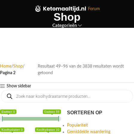
Forum
Shop
Categorieën
Home
Shop
Resultaat 49–96 van de 3838 resultaten wordt
Pagina 2
getoond
Show sidebar
Eiwitten 0
Eiwitten 55
SORTEREN OP
Populariteit
Koolhydraten 0
Koolhydraten 10
Gemiddelde waardering