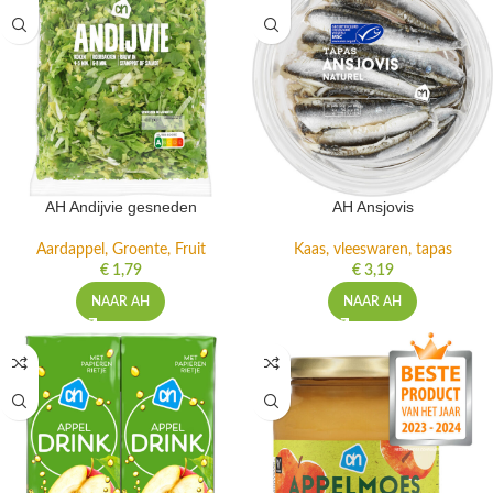
AH Andijvie gesneden
AH Ansjovis
Aardappel, Groente, Fruit
Kaas, vleeswaren, tapas
€
1,79
€
3,19
NAAR AH
NAAR AH