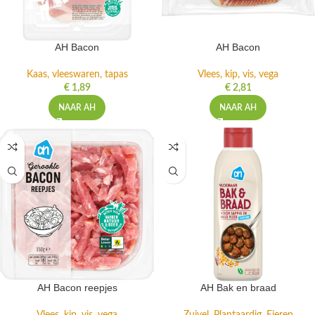
AH Bacon
AH Bacon
Kaas, vleeswaren, tapas
Vlees, kip, vis, vega
€
1,89
€
2,81
NAAR AH
NAAR AH
AH Bacon reepjes
AH Bak en braad