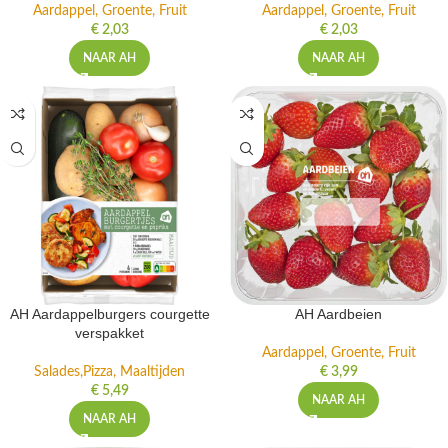
Aardappel, Groente, Fruit
Aardappel, Groente, Fruit
€
2,03
€
2,03
NAAR AH
NAAR AH
AH Aardappelburgers courgette
AH Aardbeien
verspakket
Aardappel, Groente, Fruit
Salades,Pizza, Maaltijden
€
3,99
€
5,49
NAAR AH
NAAR AH