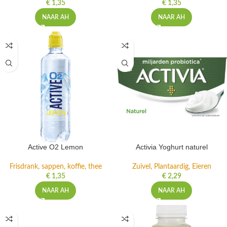
€
1,35
€
1,35
NAAR AH
NAAR AH
Active O2 Lemon
Activia Yoghurt naturel
Frisdrank, sappen, koffie, thee
Zuivel, Plantaardig, Eieren
€
1,35
€
2,29
NAAR AH
NAAR AH