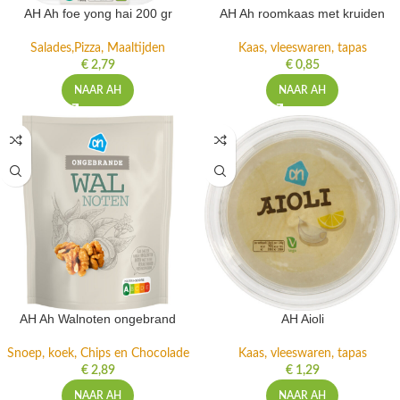
AH Ah foe yong hai 200 gr
AH Ah roomkaas met kruiden
Salades,Pizza, Maaltijden
Kaas, vleeswaren, tapas
€
2,79
€
0,85
NAAR AH
NAAR AH
AH Ah Walnoten ongebrand
AH Aioli
Snoep, koek, Chips en Chocolade
Kaas, vleeswaren, tapas
€
2,89
€
1,29
NAAR AH
NAAR AH