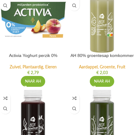
Activia Yoghurt perzik 0%
AH 80% groentesap komkommer
Zuivel, Plantaardig, Eieren
Aardappel, Groente, Fruit
€
2,79
€
2,03
NAAR AH
NAAR AH