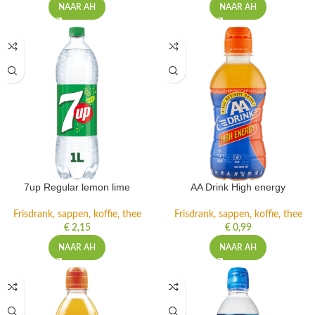
NAAR AH
NAAR AH
7up Regular lemon lime
AA Drink High energy
Frisdrank, sappen, koffie, thee
Frisdrank, sappen, koffie, thee
€
2,15
€
0,99
NAAR AH
NAAR AH