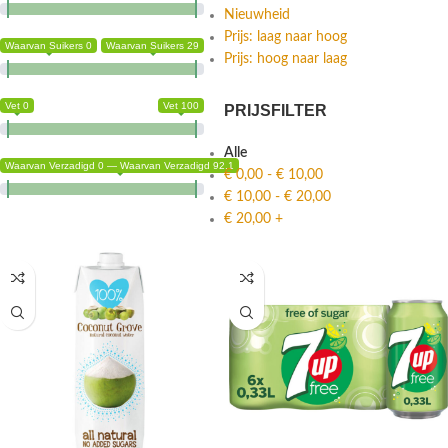
Nieuwheid
Prijs: laag naar hoog
Waarvan Suikers 0
Waarvan Suikers 29
Prijs: hoog naar laag
Vet 0
Vet 100
PRIJSFILTER
Alle
Waarvan Verzadigd 0 — Waarvan Verzadigd 92.1
€
0,00
-
€
10,00
€
10,00
-
€
20,00
€
20,00
+