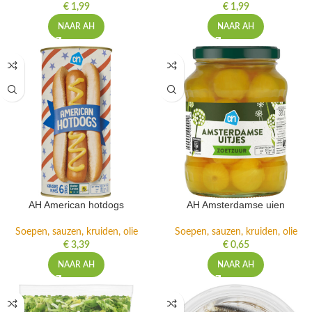
€
1,99
€
1,99
NAAR AH
NAAR AH
AH American hotdogs
AH Amsterdamse uien
Soepen, sauzen, kruiden, olie
Soepen, sauzen, kruiden, olie
€
3,39
€
0,65
NAAR AH
NAAR AH