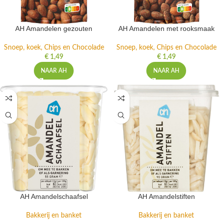
AH Amandelen gezouten
AH Amandelen met rooksmaak
Snoep, koek, Chips en Chocolade
Snoep, koek, Chips en Chocolade
€
1,49
€
1,49
NAAR AH
NAAR AH
AH Amandelschaafsel
AH Amandelstiften
Bakkerij en banket
Bakkerij en banket