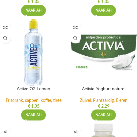
€
1,35
€
1,35
NAAR AH
NAAR AH
Active O2 Lemon
Activia Yoghurt naturel
Frisdrank, sappen, koffie, thee
Zuivel, Plantaardig, Eieren
€
1,35
€
2,29
NAAR AH
NAAR AH