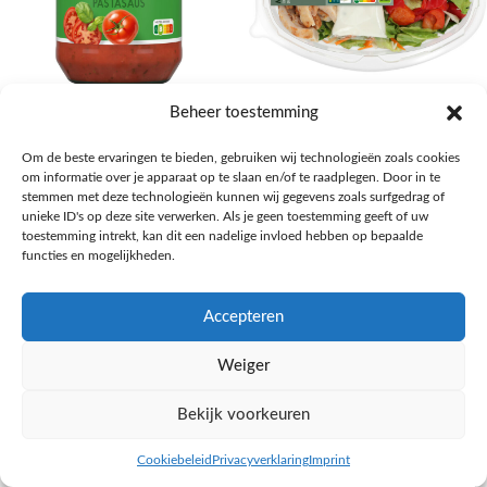
AH Basilicum pastasaus
AH Basis maaltijdsalade gegrilde
Beheer toestemming
kip
Pasta, rijst en wereldkeuken
Om de beste ervaringen te bieden, gebruiken wij technologieën zoals cookies
€
1,59
Salades,Pizza, Maaltijden
om informatie over je apparaat op te slaan en/of te raadplegen. Door in te
€
3,39
NAAR AH
stemmen met deze technologieën kunnen wij gegevens zoals surfgedrag of
NAAR AH
unieke ID's op deze site verwerken. Als je geen toestemming geeft of uw
toestemming intrekt, kan dit een nadelige invloed hebben op bepaalde
functies en mogelijkheden.
Accepteren
Weiger
Bekijk voorkeuren
Cookiebeleid
Privacyverklaring
Imprint
inkel op
Filters