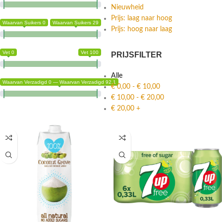
Nieuwheid
Prijs: laag naar hoog
Waarvan Suikers 0
Waarvan Suikers 29
Prijs: hoog naar laag
Vet 0
Vet 100
PRIJSFILTER
Alle
Waarvan Verzadigd 0 — Waarvan Verzadigd 92.1
€
0,00
-
€
10,00
€
10,00
-
€
20,00
€
20,00
+