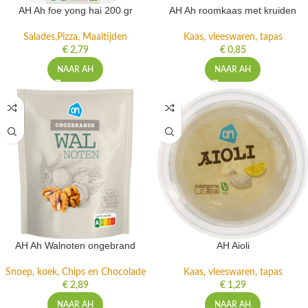
AH Ah foe yong hai 200 gr
AH Ah roomkaas met kruiden
Salades,Pizza, Maaltijden
Kaas, vleeswaren, tapas
€
2,79
€
0,85
NAAR AH
NAAR AH
AH Ah Walnoten ongebrand
AH Aioli
Snoep, koek, Chips en Chocolade
Kaas, vleeswaren, tapas
€
2,89
€
1,29
NAAR AH
NAAR AH