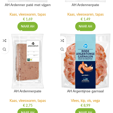
AH Ardenner paté met vijgen
AH Ardennerpate
Kaas, vleeswaren, tapas
Kaas, vleeswaren, tapas
€
1,69
€
1,49
NAAR AH
NAAR AH
AH Ardennerpate
AH Argentijnse garnaal
Kaas, vleeswaren, tapas
Vlees, kip, vis, vega
€
2,75
€
8,99
NAAR AH
NAAR AH