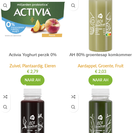
Activia Yoghurt perzik 0%
AH 80% groentesap komkommer
Zuivel, Plantaardig, Eieren
Aardappel, Groente, Fruit
€
2,79
€
2,03
NAAR AH
NAAR AH