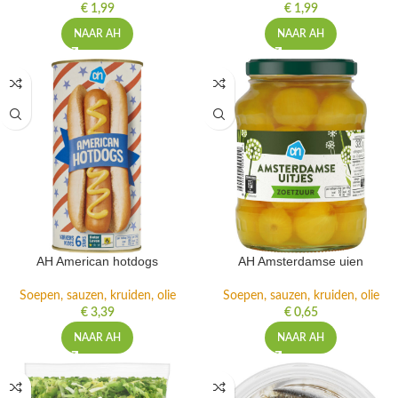
€
1,99
€
1,99
NAAR AH
NAAR AH
AH American hotdogs
AH Amsterdamse uien
Soepen, sauzen, kruiden, olie
Soepen, sauzen, kruiden, olie
€
3,39
€
0,65
NAAR AH
NAAR AH