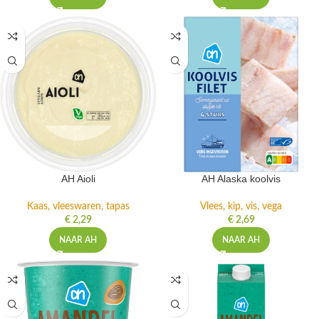
AH Aioli
AH Alaska koolvis
Kaas, vleeswaren, tapas
Vlees, kip, vis, vega
€
2,29
€
2,69
NAAR AH
NAAR AH