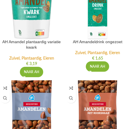
AH Amandel plantaardig variatie
AH Amandeldrink ongezoet
kwark
Zuivel, Plantaardig, Eieren
Zuivel, Plantaardig, Eieren
€
1,65
€
3,19
NAAR AH
NAAR AH