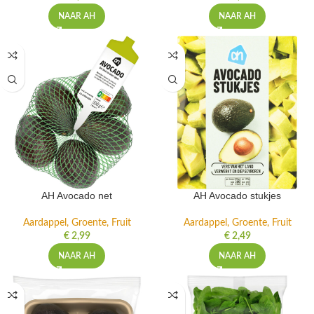
NAAR AH
NAAR AH
AH Avocado net
AH Avocado stukjes
Aardappel, Groente, Fruit
Aardappel, Groente, Fruit
€
2,99
€
2,49
NAAR AH
NAAR AH