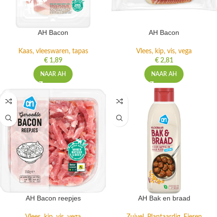
AH Bacon
AH Bacon
Kaas, vleeswaren, tapas
Vlees, kip, vis, vega
€
1,89
€
2,81
NAAR AH
NAAR AH
AH Bacon reepjes
AH Bak en braad