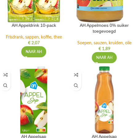
AH Appeldrink 10-pack
AH Appelmoes 0% suiker
toegevoegd
Frisdrank, sappen, koffie, thee
€
2,07
Soepen, sauzen, kruiden, olie
€
1,89
NAAR AH
NAAR AH
AH Appelsap
AH Appelsap