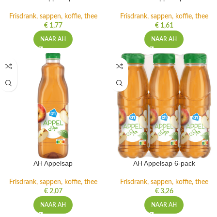
Frisdrank, sappen, koffie, thee
Frisdrank, sappen, koffie, thee
€
1,77
€
1,61
NAAR AH
NAAR AH
AH Appelsap
AH Appelsap 6-pack
Frisdrank, sappen, koffie, thee
Frisdrank, sappen, koffie, thee
€
2,07
€
3,26
NAAR AH
NAAR AH