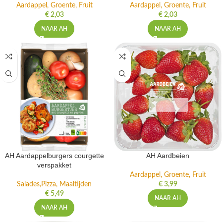
Aardappel, Groente, Fruit
Aardappel, Groente, Fruit
€
2,03
€
2,03
NAAR AH
NAAR AH
AH Aardappelburgers courgette
AH Aardbeien
verspakket
Aardappel, Groente, Fruit
Salades,Pizza, Maaltijden
€
3,99
€
5,49
NAAR AH
NAAR AH