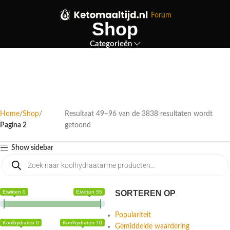
Forum
Shop
Categorieën
Home
Shop
Resultaat 49–96 van de 3838 resultaten wordt
Pagina 2
getoond
Show sidebar
Eiwitten 0
Eiwitten 55
SORTEREN OP
Populariteit
Koolhydraten 0
Koolhydraten 10
Gemiddelde waardering