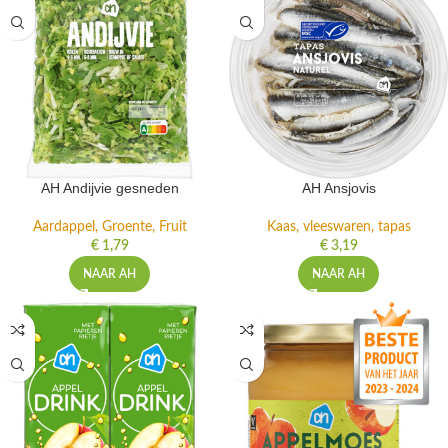
AH Andijvie gesneden
AH Ansjovis
Aardappel, Groente, Fruit
Kaas, vleeswaren, tapas
€
1,79
€
3,19
NAAR AH
NAAR AH