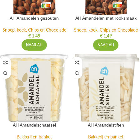
AH Amandelen gezouten
AH Amandelen met rooksmaak
Snoep, koek, Chips en Chocolade
Snoep, koek, Chips en Chocolade
€
1,49
€
1,49
NAAR AH
NAAR AH
AH Amandelschaafsel
AH Amandelstiften
Bakkerij en banket
Bakkerij en banket