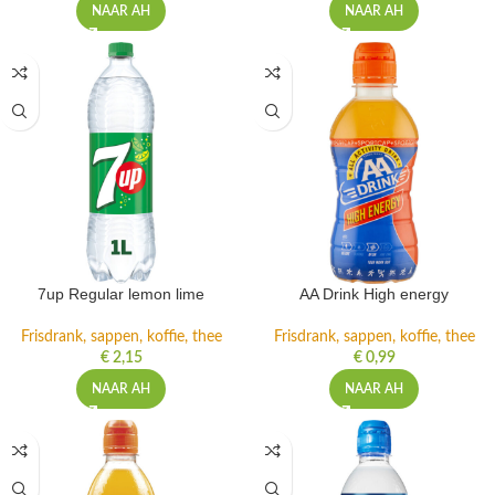
NAAR AH
NAAR AH
7up Regular lemon lime
AA Drink High energy
Frisdrank, sappen, koffie, thee
Frisdrank, sappen, koffie, thee
€
2,15
€
0,99
NAAR AH
NAAR AH