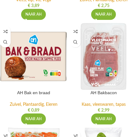
Vlees, kip, vis, vega
Zuivel, Plantaardig, Eieren
€
3,89
€
2,75
NAAR AH
NAAR AH
AH Bak en braad
AH Bakbacon
Zuivel, Plantaardig, Eieren
Kaas, vleeswaren, tapas
€
0,89
€
2,99
NAAR AH
NAAR AH